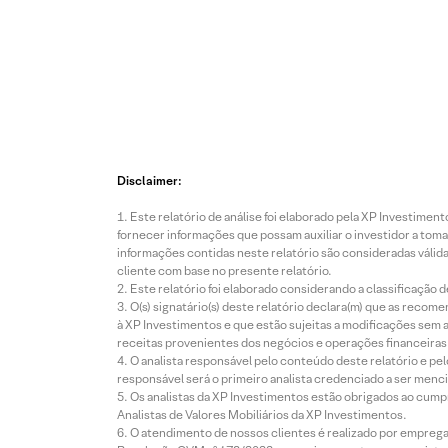
Disclaimer:
Este relatório de análise foi elaborado pela XP Investim
fornecer informações que possam auxiliar o investidor a toma
informações contidas neste relatório são consideradas válida
cliente com base no presente relatório.
Este relatório foi elaborado considerando a classificação d
O(s) signatário(s) deste relatório declara(m) que as reco
à XP Investimentos e que estão sujeitas a modificações sem 
receitas provenientes dos negócios e operações financeiras 
O analista responsável pelo conteúdo deste relatório e pe
responsável será o primeiro analista credenciado a ser menci
Os analistas da XP Investimentos estão obrigados ao cumpr
Analistas de Valores Mobiliários da XP Investimentos.
O atendimento de nossos clientes é realizado por empreg