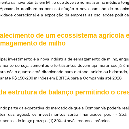
mento da nova planta em MT, o que deve se normalizar no médio a long
 Apesar de acolhermos com satisfação o novo caminho de cresci
xidade operacional e a exposição da empresa às oscilações políti
alecimento de um ecossistema agrícola e
smagamento de milho
cipal investimento é a nova indústria de esmagamento de milho, enqu
mento de soja, sementes e fertilizantes devem aprimorar seu já ún
para nós o quanto será direcionado para o etanol anidro ou hidratado
nar até R$ 150-200 milhões em EBITDA para a Companhia até 2026.
da estrutura de balanço permitindo o cr
ando parte da expetativa do mercado de que a Companhia poderia reali
idez das ações), os investimentos serão financiados por: (i) 25%
amentos de longo prazo; e (iii) 30% através recursos próprios.