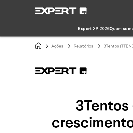
Expert XP 2026
Quem som
Ações
Relatórios
3Tentos (TTEN3)
3Tentos 
crescimento 