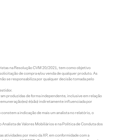
revistas na Resolução CVM 20/2021, tem como objetivo
 solicitação de compra e/ou venda de qualquer produto. As
 não se responsabiliza por qualquer decisão tomada pelo
estidor.
foram produzidas de forma independente, inclusive em relação
 remuneração(es) é(são) indiretamente influenciada por
constem a indicação de mais um analista no relatório, o
Analista de Valores Mobiliários e na Política de Conduta dos
s atividades por meio da XP, em conformidade com a