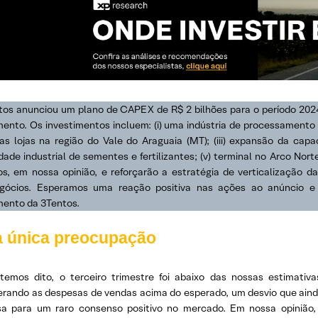
tos anunciou um plano de CAPEX de R$ 2 bilhões para o período 2024
mento. Os investimentos incluem: (i) uma indústria de processamento 
as lojas na região do Vale do Araguaia (MT); (iii) expansão da ca
ade industrial de sementes e fertilizantes; (v) terminal no Arco Nort
vos, em nossa opinião, e reforçarão a estratégia de verticalização
gócios. Esperamos uma reação positiva nas ações ao anúncio e 
mento da 3Tentos.
 única preocupação
emos dito, o terceiro trimestre foi abaixo das nossas estimativ
erando as despesas de vendas acima do esperado, um desvio que ainda
sa para um raro consenso positivo no mercado. Em nossa opinião