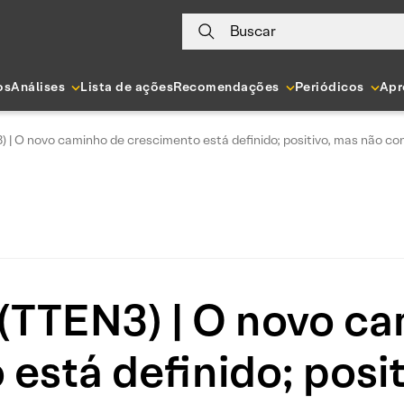
Buscar
os
Análises
Lista de ações
Recomendações
Periódicos
Apr
 | O novo caminho de crescimento está definido; positivo, mas não c
(TTEN3) | O novo c
está definido; posi