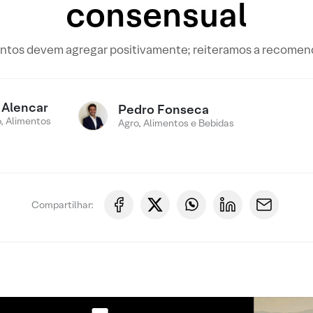
consensual
entos devem agregar positivamente; reiteramos a reco
 Alencar
Pedro Fonseca
, Alimentos
Agro, Alimentos e Bebidas
Compartilhar: