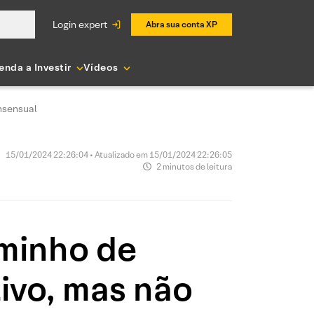
login expert
Abra sua conta XP
enda a Investir
Vídeos
onsensual
15/01/2024 22:26:04 • Atualizado em 15/01/2024 22:26:05
2 minutos de leitura
aminho de
tivo, mas não