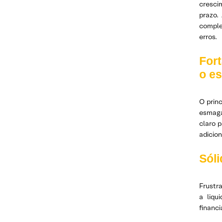
cresci
prazo.
comple
erros.
Fort
o e
O prin
esmaga
claro 
adicio
Sóli
Frustr
a liqu
financi