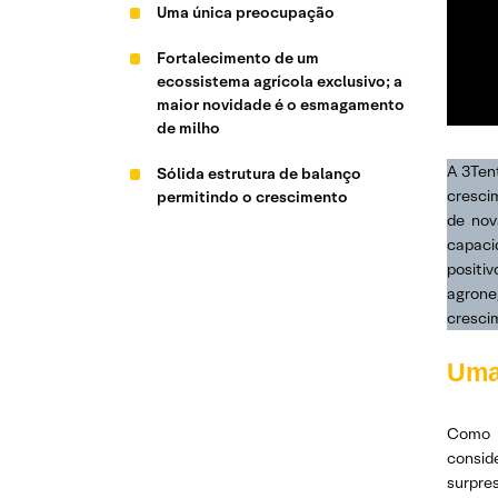
Uma única preocupação
Fortalecimento de um
ecossistema agrícola exclusivo; a
maior novidade é o esmagamento
de milho
A 3Ten
Sólida estrutura de balanço
cresci
permitindo o crescimento
de nov
capacid
positi
agrone
cresci
Uma
Como t
consid
surpre