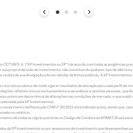
entos CCTVM S.A. (“XP Investimentos ou XP”) de acordo com todas as exigências p
r sua própria decisão de investimento, não constituindo qualquer tipo de oferta ou
s na data de sua divulgação e foram obtidas de fontes públicas. A XP Investimentos
e risco dos produtos de modo a gerar resultados de alocação para cada perfil de inv
mendações refletem única e exclusivamente suas análises e opiniões pessoais, que 
aviso prévio em decorrência de alterações nas condições de mercado, e que sua(s)
realizadas pela XP Investimentos.
lo cumprimento da Resolução CVM nº 20/2021 está indicado acima, sendo que, caso 
onado no relatório.
imento de todas as regras previstas no Código de Conduta da APIMEC Brasil para o 
ados da XP Investimentos ou por assessores de investimento que desempenham sua