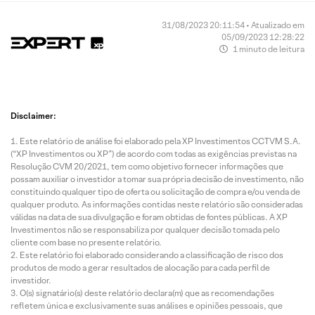
31/08/2023 20:11:54 • Atualizado em
05/09/2023 12:28:22
1 minuto de leitura
Disclaimer:
Este relatório de análise foi elaborado pela XP Investimentos CCTVM S.A.
(“XP Investimentos ou XP”) de acordo com todas as exigências previstas na
Resolução CVM 20/2021, tem como objetivo fornecer informações que
possam auxiliar o investidor a tomar sua própria decisão de investimento, não
constituindo qualquer tipo de oferta ou solicitação de compra e/ou venda de
qualquer produto. As informações contidas neste relatório são consideradas
válidas na data de sua divulgação e foram obtidas de fontes públicas. A XP
Investimentos não se responsabiliza por qualquer decisão tomada pelo
cliente com base no presente relatório.
Este relatório foi elaborado considerando a classificação de risco dos
produtos de modo a gerar resultados de alocação para cada perfil de
investidor.
O(s) signatário(s) deste relatório declara(m) que as recomendações
refletem única e exclusivamente suas análises e opiniões pessoais, que