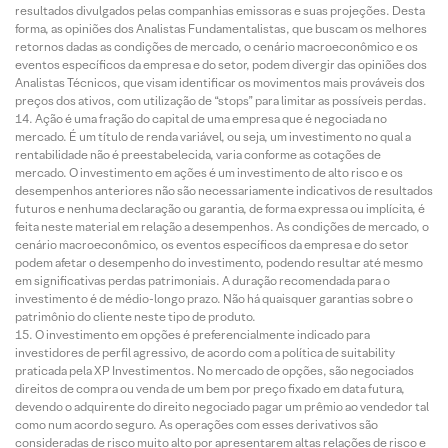
resultados divulgados pelas companhias emissoras e suas projeções. Desta
forma, as opiniões dos Analistas Fundamentalistas, que buscam os melhores
retornos dadas as condições de mercado, o cenário macroeconômico e os
eventos específicos da empresa e do setor, podem divergir das opiniões dos
Analistas Técnicos, que visam identificar os movimentos mais prováveis dos
preços dos ativos, com utilização de “stops” para limitar as possíveis perdas.
Ação é uma fração do capital de uma empresa que é negociada no
mercado. É um título de renda variável, ou seja, um investimento no qual a
rentabilidade não é preestabelecida, varia conforme as cotações de
mercado. O investimento em ações é um investimento de alto risco e os
desempenhos anteriores não são necessariamente indicativos de resultados
futuros e nenhuma declaração ou garantia, de forma expressa ou implícita, é
feita neste material em relação a desempenhos. As condições de mercado, o
cenário macroeconômico, os eventos específicos da empresa e do setor
podem afetar o desempenho do investimento, podendo resultar até mesmo
em significativas perdas patrimoniais. A duração recomendada para o
investimento é de médio-longo prazo. Não há quaisquer garantias sobre o
patrimônio do cliente neste tipo de produto.
O investimento em opções é preferencialmente indicado para
investidores de perfil agressivo, de acordo com a política de suitability
praticada pela XP Investimentos. No mercado de opções, são negociados
direitos de compra ou venda de um bem por preço fixado em data futura,
devendo o adquirente do direito negociado pagar um prêmio ao vendedor tal
como num acordo seguro. As operações com esses derivativos são
consideradas de risco muito alto por apresentarem altas relações de risco e