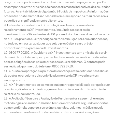
preço ou valor pode aumentar ou diminuir num curto espaço de tempo. Os
desempenhos anteriores não são necessariamente indicativos de resultados
futuros. A rentabilidade divulgada não é líquida de impostos. As informações
presentes neste material são baseadas em simulações e os resultados reais
poderão ser significativamente diferentes.
Este relatório é destinado à circulação exclusiva para a rede de
relacionamento da XP Investimentos, incluindo assessores de
investimentos da XP e clientes da XP, podendo também ser divulgado no site
da XP. Fica proibida sua reprodução ou redistribuição para qualquer pessoa,
no todo ou em parte, qualquer que seja o propósito, sem o prévio
consentimento expresso da XP Investimentos.
0800 77 20202. A Ouvidoria da XP Investimentos tem a missão de servir
de canal de contato sempre que os clientes que não se sentirem satisfeitos
com as soluções dadas pela empresa aos seus problemas. O contato pode
ser realizado por meio do telefone: 0800 722 3710.
O custo da operação e a política de cobrança estão definidos nas tabelas
de custos operacionais disponibilizadas no site da XP Investimentos:
www.xpi.com.br.
A XP Investimentos se exime de qualquer responsabilidade por quaisquer
prejuízos, diretos ou indiretos, que venham a decorrer da utilização deste
relatório ou seu conteúdo.
A Avaliação Técnica e a Avaliação de Fundamentos seguem diferentes
metodologias de análise. A Análise Técnica é executada seguindo conceitos
como tendência, suporte, resistência, candles, volumes, médias móveis
entre outros. Já a Análise Fundamentalista utiliza como informação os