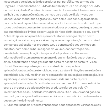
metodologia de adequação dos produtos por portfólio, nos termos das
Regras e Procedimentos ANBIMA de Suitability nº 01 e do Código ANBIMA
de Distribuição de Produtos de Investimento. Essa metodologia consiste em
atribuir uma pontuação máxima de risco para cada perfil de investidor
(conservador, moderado e agressivo), bem como uma pontuação de risco
para cada um dos produtos oferecidos pela XP Investimentos, de modo que
todos os clientes possam ter acesso a todos os produtos, desde que dentro
das quantidades e limites da pontuação de risco definidas para o seu perfil.
Antes de aplicar nos produtos e/ou contratar os serviços objeto deste
material, é importante que você verifique se a sua pontuação de risco atual
comporta a aplicação nos produtos e/ou a contratação dos serviços em
questão, bem como se há limitações de volume, concentração e/ou
quantidade para a aplicação desejada. Você pode consultar essas
informações diretamente no momento da transmissão da sua ordem ou,
ainda, consultando o risco geral da sua carteira na tela de carteira (Visão
Risco). Caso a sua pontuação de risco atual não comporte a
aplicação/contratação pretendida, ou caso existam limitações em relação à
quantidade e/ou volume financeiro para a referida aplicação/contratação, isto
significa que, com base na composição atual da sua carteira, esta
aplicação/contratação não está adequada ao seu perfil. Em caso de dúvidas
sobre o processo de adequação dos produtos oferecidos pela XP
Investimentos ao seu perfil de investidor, consulte o FAQ. As condições de
mercado, mudanças climáticas e o cenário macroeconômico podem afetar o
desempenho do investimento.
A rentabilidade de produtos financeiros pode apresentar variações e seu