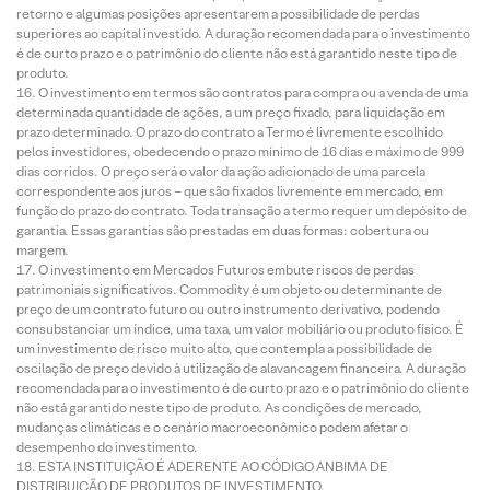
retorno e algumas posições apresentarem a possibilidade de perdas
superiores ao capital investido. A duração recomendada para o investimento
é de curto prazo e o patrimônio do cliente não está garantido neste tipo de
produto.
O investimento em termos são contratos para compra ou a venda de uma
determinada quantidade de ações, a um preço fixado, para liquidação em
prazo determinado. O prazo do contrato a Termo é livremente escolhido
pelos investidores, obedecendo o prazo mínimo de 16 dias e máximo de 999
dias corridos. O preço será o valor da ação adicionado de uma parcela
correspondente aos juros – que são fixados livremente em mercado, em
função do prazo do contrato. Toda transação a termo requer um depósito de
garantia. Essas garantias são prestadas em duas formas: cobertura ou
margem.
O investimento em Mercados Futuros embute riscos de perdas
patrimoniais significativos. Commodity é um objeto ou determinante de
preço de um contrato futuro ou outro instrumento derivativo, podendo
consubstanciar um índice, uma taxa, um valor mobiliário ou produto físico. É
um investimento de risco muito alto, que contempla a possibilidade de
oscilação de preço devido à utilização de alavancagem financeira. A duração
recomendada para o investimento é de curto prazo e o patrimônio do cliente
não está garantido neste tipo de produto. As condições de mercado,
mudanças climáticas e o cenário macroeconômico podem afetar o
desempenho do investimento.
ESTA INSTITUIÇÃO É ADERENTE AO CÓDIGO ANBIMA DE
DISTRIBUIÇÃO DE PRODUTOS DE INVESTIMENTO.