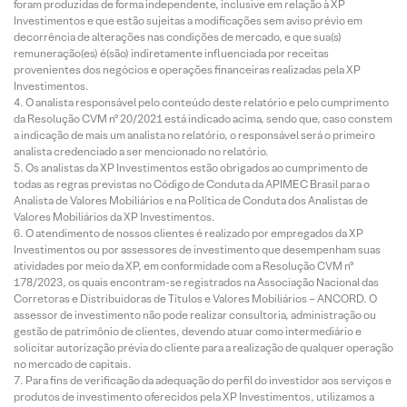
foram produzidas de forma independente, inclusive em relação à XP
Investimentos e que estão sujeitas a modificações sem aviso prévio em
decorrência de alterações nas condições de mercado, e que sua(s)
remuneração(es) é(são) indiretamente influenciada por receitas
provenientes dos negócios e operações financeiras realizadas pela XP
Investimentos.
O analista responsável pelo conteúdo deste relatório e pelo cumprimento
da Resolução CVM nº 20/2021 está indicado acima, sendo que, caso constem
a indicação de mais um analista no relatório, o responsável será o primeiro
analista credenciado a ser mencionado no relatório.
Os analistas da XP Investimentos estão obrigados ao cumprimento de
todas as regras previstas no Código de Conduta da APIMEC Brasil para o
Analista de Valores Mobiliários e na Política de Conduta dos Analistas de
Valores Mobiliários da XP Investimentos.
O atendimento de nossos clientes é realizado por empregados da XP
Investimentos ou por assessores de investimento que desempenham suas
atividades por meio da XP, em conformidade com a Resolução CVM nº
178/2023, os quais encontram-se registrados na Associação Nacional das
Corretoras e Distribuidoras de Títulos e Valores Mobiliários – ANCORD. O
assessor de investimento não pode realizar consultoria, administração ou
gestão de patrimônio de clientes, devendo atuar como intermediário e
solicitar autorização prévia do cliente para a realização de qualquer operação
no mercado de capitais.
Para fins de verificação da adequação do perfil do investidor aos serviços e
produtos de investimento oferecidos pela XP Investimentos, utilizamos a