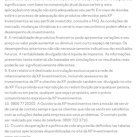
significa que, com base na composição atual da sua carteira, esta
aplicação/contratação não está adequada ao seu perfil. Em caso de dúvidas
sobre o processo de adequação dos produtos oferecidos pela XP
Investimentos ao seu perfil de investidor, consulte o FAQ. As condições de
mercado, mudanças climáticas e o cenário macroeconômico podem afetar o
desempenho do investimento.
A rentabilidade de produtos financeiros pode apresentar variações e seu
preço ou valor pode aumentar ou diminuir num curto espaço de tempo. Os
desempenhos anteriores não são necessariamente indicativos de resultados
futuros. A rentabilidade divulgada não é líquida de impostos. As informações
presentes neste material são baseadas em simulações e os resultados reais
poderão ser significativamente diferentes.
Este relatório é destinado à circulação exclusiva para a rede de
relacionamento da XP Investimentos, incluindo assessores de
investimentos da XP e clientes da XP, podendo também ser divulgado no site
da XP. Fica proibida sua reprodução ou redistribuição para qualquer pessoa,
no todo ou em parte, qualquer que seja o propósito, sem o prévio
consentimento expresso da XP Investimentos.
0800 77 20202. A Ouvidoria da XP Investimentos tem a missão de servir
de canal de contato sempre que os clientes que não se sentirem satisfeitos
com as soluções dadas pela empresa aos seus problemas. O contato pode
ser realizado por meio do telefone: 0800 722 3710.
O custo da operação e a política de cobrança estão definidos nas tabelas
de custos operacionais disponibilizadas no site da XP Investimentos:
www.xpi.com.br.