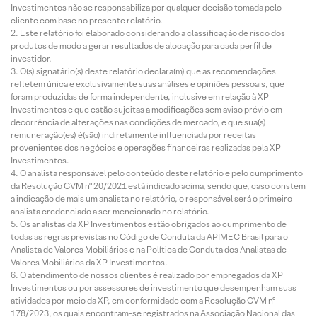
Investimentos não se responsabiliza por qualquer decisão tomada pelo
cliente com base no presente relatório.
Este relatório foi elaborado considerando a classificação de risco dos
produtos de modo a gerar resultados de alocação para cada perfil de
investidor.
O(s) signatário(s) deste relatório declara(m) que as recomendações
refletem única e exclusivamente suas análises e opiniões pessoais, que
foram produzidas de forma independente, inclusive em relação à XP
Investimentos e que estão sujeitas a modificações sem aviso prévio em
decorrência de alterações nas condições de mercado, e que sua(s)
remuneração(es) é(são) indiretamente influenciada por receitas
provenientes dos negócios e operações financeiras realizadas pela XP
Investimentos.
O analista responsável pelo conteúdo deste relatório e pelo cumprimento
da Resolução CVM nº 20/2021 está indicado acima, sendo que, caso constem
a indicação de mais um analista no relatório, o responsável será o primeiro
analista credenciado a ser mencionado no relatório.
Os analistas da XP Investimentos estão obrigados ao cumprimento de
todas as regras previstas no Código de Conduta da APIMEC Brasil para o
Analista de Valores Mobiliários e na Política de Conduta dos Analistas de
Valores Mobiliários da XP Investimentos.
O atendimento de nossos clientes é realizado por empregados da XP
Investimentos ou por assessores de investimento que desempenham suas
atividades por meio da XP, em conformidade com a Resolução CVM nº
178/2023, os quais encontram-se registrados na Associação Nacional das