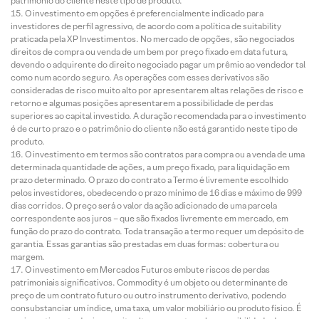
patrimônio do cliente neste tipo de produto.
O investimento em opções é preferencialmente indicado para
investidores de perfil agressivo, de acordo com a política de suitability
praticada pela XP Investimentos. No mercado de opções, são negociados
direitos de compra ou venda de um bem por preço fixado em data futura,
devendo o adquirente do direito negociado pagar um prêmio ao vendedor tal
como num acordo seguro. As operações com esses derivativos são
consideradas de risco muito alto por apresentarem altas relações de risco e
retorno e algumas posições apresentarem a possibilidade de perdas
superiores ao capital investido. A duração recomendada para o investimento
é de curto prazo e o patrimônio do cliente não está garantido neste tipo de
produto.
O investimento em termos são contratos para compra ou a venda de uma
determinada quantidade de ações, a um preço fixado, para liquidação em
prazo determinado. O prazo do contrato a Termo é livremente escolhido
pelos investidores, obedecendo o prazo mínimo de 16 dias e máximo de 999
dias corridos. O preço será o valor da ação adicionado de uma parcela
correspondente aos juros – que são fixados livremente em mercado, em
função do prazo do contrato. Toda transação a termo requer um depósito de
garantia. Essas garantias são prestadas em duas formas: cobertura ou
margem.
O investimento em Mercados Futuros embute riscos de perdas
patrimoniais significativos. Commodity é um objeto ou determinante de
preço de um contrato futuro ou outro instrumento derivativo, podendo
consubstanciar um índice, uma taxa, um valor mobiliário ou produto físico. É