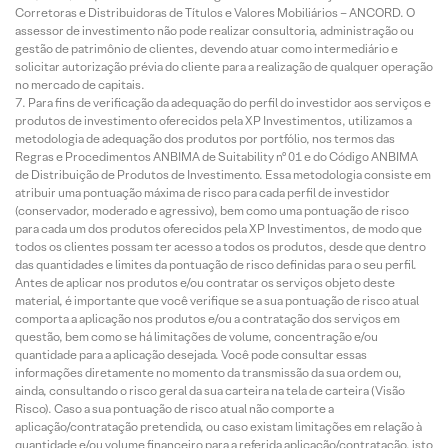
Corretoras e Distribuidoras de Títulos e Valores Mobiliários – ANCORD. O
assessor de investimento não pode realizar consultoria, administração ou
gestão de patrimônio de clientes, devendo atuar como intermediário e
solicitar autorização prévia do cliente para a realização de qualquer operação
no mercado de capitais.
Para fins de verificação da adequação do perfil do investidor aos serviços e
produtos de investimento oferecidos pela XP Investimentos, utilizamos a
metodologia de adequação dos produtos por portfólio, nos termos das
Regras e Procedimentos ANBIMA de Suitability nº 01 e do Código ANBIMA
de Distribuição de Produtos de Investimento. Essa metodologia consiste em
atribuir uma pontuação máxima de risco para cada perfil de investidor
(conservador, moderado e agressivo), bem como uma pontuação de risco
para cada um dos produtos oferecidos pela XP Investimentos, de modo que
todos os clientes possam ter acesso a todos os produtos, desde que dentro
das quantidades e limites da pontuação de risco definidas para o seu perfil.
Antes de aplicar nos produtos e/ou contratar os serviços objeto deste
material, é importante que você verifique se a sua pontuação de risco atual
comporta a aplicação nos produtos e/ou a contratação dos serviços em
questão, bem como se há limitações de volume, concentração e/ou
quantidade para a aplicação desejada. Você pode consultar essas
informações diretamente no momento da transmissão da sua ordem ou,
ainda, consultando o risco geral da sua carteira na tela de carteira (Visão
Risco). Caso a sua pontuação de risco atual não comporte a
aplicação/contratação pretendida, ou caso existam limitações em relação à
quantidade e/ou volume financeiro para a referida aplicação/contratação, isto