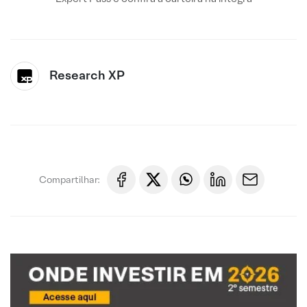
Research XP
Compartilhar: