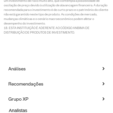
um investimento de risco muito alto, que contempla a possibilidade de
oscilação de preço devido à utilização de alavancagem financeira. A duração
recomendada para o investimento é de curto prazo e o patrimônio do cliente
não está garantido neste tipo de produto. As condições de mercado,
mudanças climáticas e o cenário macroeconômico podem afetar o
desempenho do investimento.
ESTA INSTITUIÇÃO É ADERENTE AO CÓDIGO ANBIMA DE
DISTRIBUIÇÃO DE PRODUTOS DE INVESTIMENTO.
Análises
Recomendações
Grupo XP
Analistas