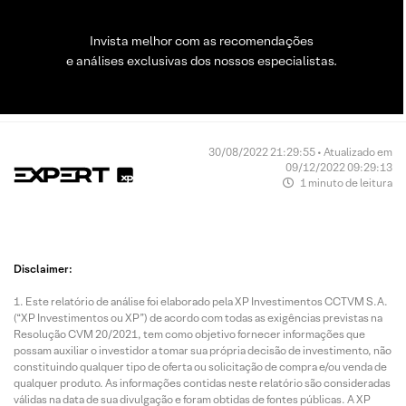
Invista melhor com as recomendações
e análises exclusivas dos nossos especialistas.
30/08/2022 21:29:55 • Atualizado em
09/12/2022 09:29:13
1 minuto de leitura
Disclaimer:
Este relatório de análise foi elaborado pela XP Investimentos CCTVM S.A.
(“XP Investimentos ou XP”) de acordo com todas as exigências previstas na
Resolução CVM 20/2021, tem como objetivo fornecer informações que
possam auxiliar o investidor a tomar sua própria decisão de investimento, não
constituindo qualquer tipo de oferta ou solicitação de compra e/ou venda de
qualquer produto. As informações contidas neste relatório são consideradas
válidas na data de sua divulgação e foram obtidas de fontes públicas. A XP