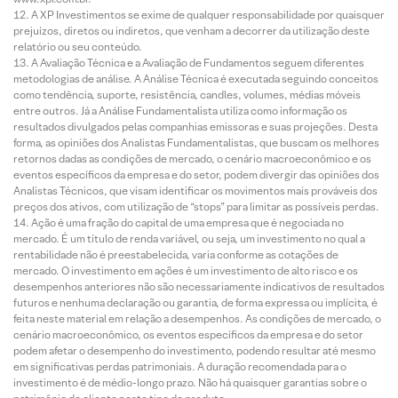
A XP Investimentos se exime de qualquer responsabilidade por quaisquer
prejuízos, diretos ou indiretos, que venham a decorrer da utilização deste
relatório ou seu conteúdo.
A Avaliação Técnica e a Avaliação de Fundamentos seguem diferentes
metodologias de análise. A Análise Técnica é executada seguindo conceitos
como tendência, suporte, resistência, candles, volumes, médias móveis
entre outros. Já a Análise Fundamentalista utiliza como informação os
resultados divulgados pelas companhias emissoras e suas projeções. Desta
forma, as opiniões dos Analistas Fundamentalistas, que buscam os melhores
retornos dadas as condições de mercado, o cenário macroeconômico e os
eventos específicos da empresa e do setor, podem divergir das opiniões dos
Analistas Técnicos, que visam identificar os movimentos mais prováveis dos
preços dos ativos, com utilização de “stops” para limitar as possíveis perdas.
Ação é uma fração do capital de uma empresa que é negociada no
mercado. É um título de renda variável, ou seja, um investimento no qual a
rentabilidade não é preestabelecida, varia conforme as cotações de
mercado. O investimento em ações é um investimento de alto risco e os
desempenhos anteriores não são necessariamente indicativos de resultados
futuros e nenhuma declaração ou garantia, de forma expressa ou implícita, é
feita neste material em relação a desempenhos. As condições de mercado, o
cenário macroeconômico, os eventos específicos da empresa e do setor
podem afetar o desempenho do investimento, podendo resultar até mesmo
em significativas perdas patrimoniais. A duração recomendada para o
investimento é de médio-longo prazo. Não há quaisquer garantias sobre o