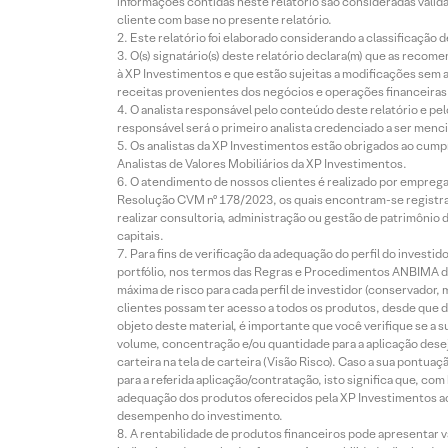
informações contidas neste relatório são consideradas válida
cliente com base no presente relatório.
Este relatório foi elaborado considerando a classificação d
O(s) signatário(s) deste relatório declara(m) que as reco
à XP Investimentos e que estão sujeitas a modificações sem 
receitas provenientes dos negócios e operações financeiras 
O analista responsável pelo conteúdo deste relatório e pe
responsável será o primeiro analista credenciado a ser menci
Os analistas da XP Investimentos estão obrigados ao cumpr
Analistas de Valores Mobiliários da XP Investimentos.
O atendimento de nossos clientes é realizado por empreg
Resolução CVM nº 178/2023, os quais encontram-se registrad
realizar consultoria, administração ou gestão de patrimônio 
capitais.
Para fins de verificação da adequação do perfil do invest
portfólio, nos termos das Regras e Procedimentos ANBIMA de
máxima de risco para cada perfil de investidor (conservado
clientes possam ter acesso a todos os produtos, desde que de
objeto deste material, é importante que você verifique se a
volume, concentração e/ou quantidade para a aplicação dese
carteira na tela de carteira (Visão Risco). Caso a sua pontu
para a referida aplicação/contratação, isto significa que, co
adequação dos produtos oferecidos pela XP Investimentos ao
desempenho do investimento.
A rentabilidade de produtos financeiros pode apresentar