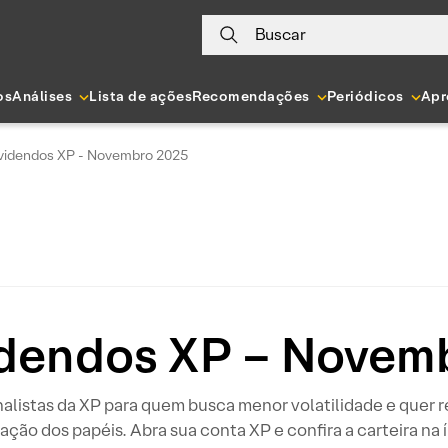
Buscar
os
Análises
Lista de ações
Recomendações
Periódicos
Apr
videndos XP - Novembro 2025
idendos XP – Novem
listas da XP para quem busca menor volatilidade e quer re
zação dos papéis. Abra sua conta XP e confira a carteira na 