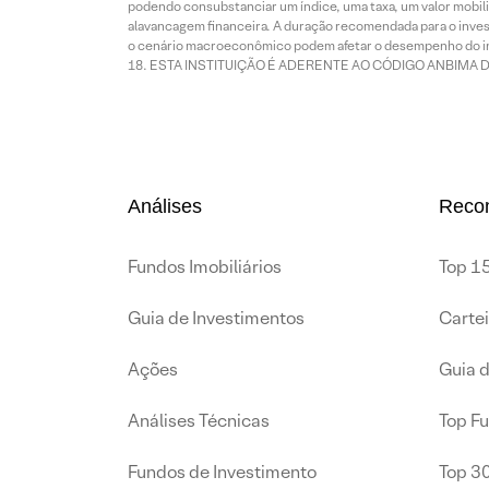
podendo consubstanciar um índice, uma taxa, um valor mobiliá
alavancagem financeira. A duração recomendada para o invest
o cenário macroeconômico podem afetar o desempenho do i
ESTA INSTITUIÇÃO É ADERENTE AO CÓDIGO ANBIMA 
Análises
Reco
Fundos Imobiliários
Top 15
Guia de Investimentos
Carte
Ações
Guia 
Análises Técnicas
Top F
Fundos de Investimento
Top 3