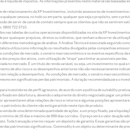
 não é líquida de impostos. As informações presentes neste material são baseadas e
rede de relacionamento da XP Investimentos, incluindo assessores de investimentos
ara qualquer pessoa, no todo ou em parte, qualquer que seja o propósito, sem o pr
ssão de servir de canal de contato sempre que os clientes que não se sentirem sat
e: 0800 722 3710.
dos nas tabelas de custos operacionais disponibilizadas no site da XP Investimento
 por quaisquer prejuízos, diretos ou indiretos, que venham a decorrer da utilizaç
 diferentes metodologias de análise. A Análise Técnica é executada seguindo conc
alista utiliza como informação os resultados divulgados pelas companhias emissora
 condições de mercado, o cenário macroeconômico e os eventos específicos da em
dos preços dos ativos, com utilização de “stops” para limitar as possíveis perdas.
ada no mercado. É um título de renda variável, ou seja, um investimento no qual a r
mento de alto risco e os desempenhos anteriores não são necessariamente indicat
terial em relação a desempenhos. As condições de mercado, o cenário macroeconômi
mesmo em significativas perdas patrimoniais. A duração recomendada para o inves
ra investidores de perfil agressivo, de acordo com a política de suitability prat
 fixado em data futura, devendo o adquirente do direito negociado pagar um prê
or apresentarem altas relações de risco e retorno e algumas posições apresentarem 
o patrimônio do cliente não está garantido neste tipo de produto.
 venda de uma determinada quantidade de ações, a um preço fixado, para liquidaç
 mínimo de 16 dias e máximo de 999 dias corridos. O preço será o valor da ação ad
ato. Toda transação a termo requer um depósito de garantia. Essas garantias são 
rdas patrimoniais significativos. Commodity é um objeto ou determinante de preç