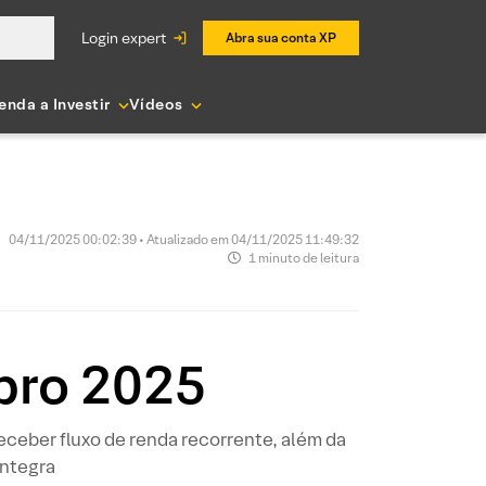
login expert
Abra sua conta XP
enda a Investir
Vídeos
04/11/2025 00:02:39 • Atualizado em 04/11/2025 11:49:32
1 minuto de leitura
bro 2025
ceber fluxo de renda recorrente, além da
íntegra