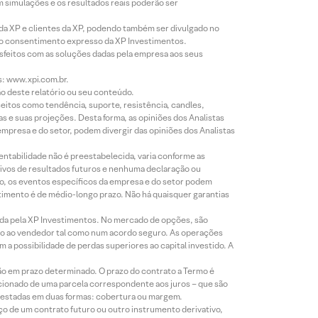
m simulações e os resultados reais poderão ser
 da XP e clientes da XP, podendo também ser divulgado no
évio consentimento expresso da XP Investimentos.
isfeitos com as soluções dadas pela empresa aos seus
s: www.xpi.com.br.
ão deste relatório ou seu conteúdo.
eitos como tendência, suporte, resistência, candles,
s e suas projeções. Desta forma, as opiniões dos Analistas
presa e do setor, podem divergir das opiniões dos Analistas
entabilidade não é preestabelecida, varia conforme as
ivos de resultados futuros e nenhuma declaração ou
co, os eventos específicos da empresa e do setor podem
timento é de médio-longo prazo. Não há quaisquer garantias
icada pela XP Investimentos. No mercado de opções, são
mio ao vendedor tal como num acordo seguro. As operações
a possibilidade de perdas superiores ao capital investido. A
ão em prazo determinado. O prazo do contrato a Termo é
icionado de uma parcela correspondente aos juros – que são
prestadas em duas formas: cobertura ou margem.
o de um contrato futuro ou outro instrumento derivativo,