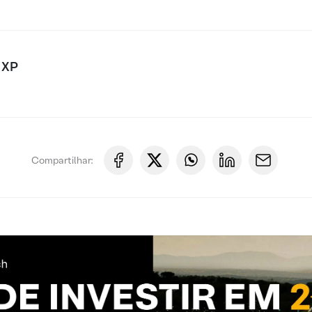
 XP
Compartilhar: