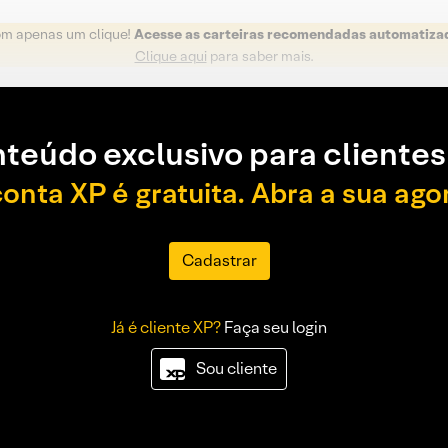
om apenas um clique!
Acesse as carteiras recomendadas automatiza
Clique aqui
para saber mais.
teúdo exclusivo para clientes
conta XP é gratuita. Abra a sua ago
Cadastrar
Já é cliente XP?
Faça seu login
Sou cliente