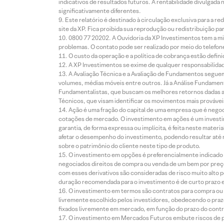
indicativos de resultados futuros. A rentabilidade divulgada
significativamente diferentes.
Este relatório é destinado à circulação exclusiva para a 
site da XP. Fica proibida sua reprodução ou redistribuição p
0800 77 20202. A Ouvidoria da XP Investimentos tem a mi
problemas. O contato pode ser realizado por meio do telefon
O custo da operação e a política de cobrança estão defini
A XP Investimentos se exime de qualquer responsabilidade
A Avaliação Técnica e a Avaliação de Fundamentos seguem
volumes, médias móveis entre outros. Já a Análise Fundament
Fundamentalistas, que buscam os melhores retornos dadas as
Técnicos, que visam identificar os movimentos mais prováveis 
Ação é uma fração do capital de uma empresa que é negoci
cotações de mercado. O investimento em ações é um investi
garantia, de forma expressa ou implícita, é feita neste ma
afetar o desempenho do investimento, podendo resultar até 
sobre o patrimônio do cliente neste tipo de produto.
O investimento em opções é preferencialmente indicado pa
negociados direitos de compra ou venda de um bem por preço
com esses derivativos são consideradas de risco muito alto p
duração recomendada para o investimento é de curto prazo e 
O investimento em termos são contratos para compra ou a
livremente escolhido pelos investidores, obedecendo o prazo
fixados livremente em mercado, em função do prazo do contr
O investimento em Mercados Futuros embute riscos de pe