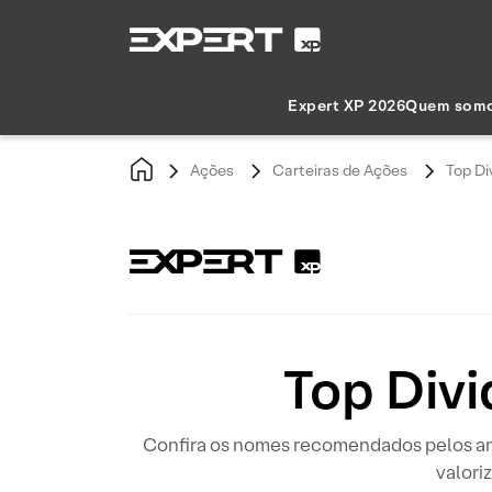
Expert XP 2026
Quem som
Ações
Carteiras de Ações
Top Di
Top Div
Confira os nomes recomendados pelos ana
valori