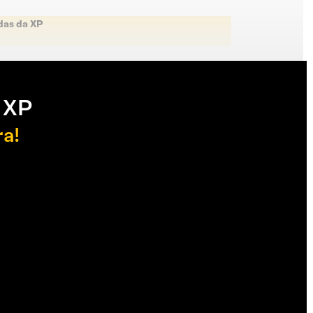
das da XP
 XP
ra!