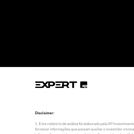
Disclaimer:
Este relatório de análise foi elaborado pela XP Investim
fornecer informações que possam auxiliar o investidor a toma