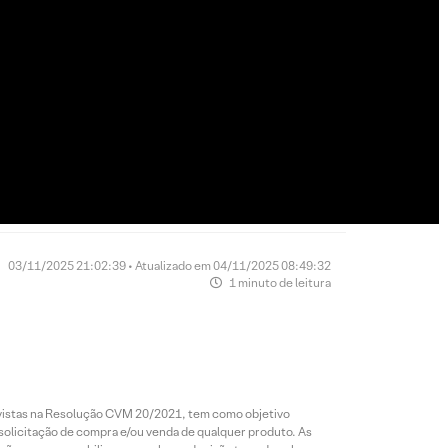
03/11/2025 21:02:39 • Atualizado em 04/11/2025 08:49:32
1 minuto de leitura
revistas na Resolução CVM 20/2021, tem como objetivo
 solicitação de compra e/ou venda de qualquer produto. As