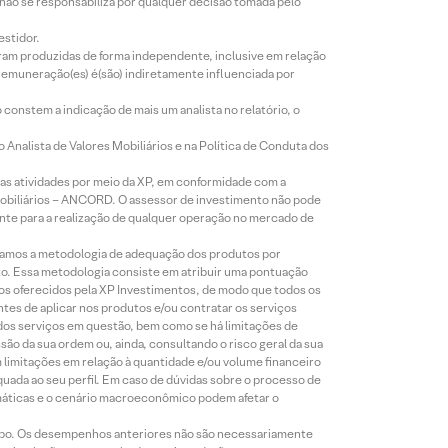
 não se responsabiliza por qualquer decisão tomada pelo
estidor.
foram produzidas de forma independente, inclusive em relação
 remuneração(es) é(são) indiretamente influenciada por
constem a indicação de mais um analista no relatório, o
Analista de Valores Mobiliários e na Política de Conduta dos
s atividades por meio da XP, em conformidade com a
Mobiliários – ANCORD. O assessor de investimento não pode
iente para a realização de qualquer operação no mercado de
lizamos a metodologia de adequação dos produtos por
to. Essa metodologia consiste em atribuir uma pontuação
tos oferecidos pela XP Investimentos, de modo que todos os
ntes de aplicar nos produtos e/ou contratar os serviços
 dos serviços em questão, bem como se há limitações de
o da sua ordem ou, ainda, consultando o risco geral da sua
m limitações em relação à quantidade e/ou volume financeiro
equada ao seu perfil. Em caso de dúvidas sobre o processo de
imáticas e o cenário macroeconômico podem afetar o
empo. Os desempenhos anteriores não são necessariamente