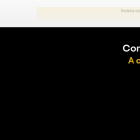
Invista c
Con
A 