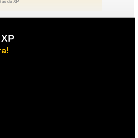
das da XP
 XP
ra!