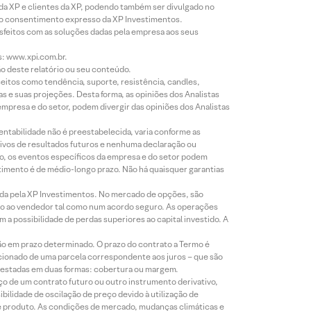
 da XP e clientes da XP, podendo também ser divulgado no
évio consentimento expresso da XP Investimentos.
isfeitos com as soluções dadas pela empresa aos seus
s: www.xpi.com.br.
ão deste relatório ou seu conteúdo.
eitos como tendência, suporte, resistência, candles,
s e suas projeções. Desta forma, as opiniões dos Analistas
presa e do setor, podem divergir das opiniões dos Analistas
entabilidade não é preestabelecida, varia conforme as
ivos de resultados futuros e nenhuma declaração ou
co, os eventos específicos da empresa e do setor podem
timento é de médio-longo prazo. Não há quaisquer garantias
icada pela XP Investimentos. No mercado de opções, são
mio ao vendedor tal como num acordo seguro. As operações
a possibilidade de perdas superiores ao capital investido. A
ão em prazo determinado. O prazo do contrato a Termo é
icionado de uma parcela correspondente aos juros – que são
prestadas em duas formas: cobertura ou margem.
o de um contrato futuro ou outro instrumento derivativo,
bilidade de oscilação de preço devido à utilização de
de produto. As condições de mercado, mudanças climáticas e