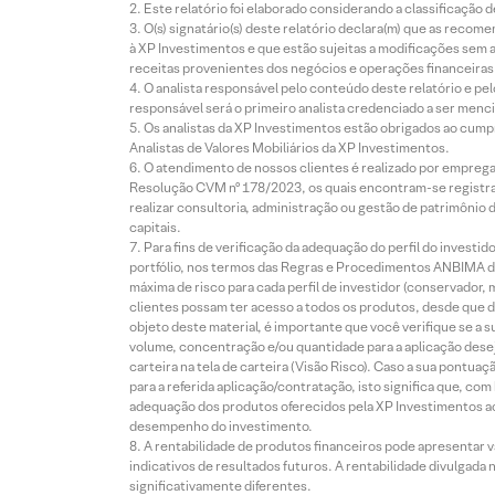
Este relatório foi elaborado considerando a classificação d
O(s) signatário(s) deste relatório declara(m) que as reco
à XP Investimentos e que estão sujeitas a modificações sem 
receitas provenientes dos negócios e operações financeiras 
O analista responsável pelo conteúdo deste relatório e pe
responsável será o primeiro analista credenciado a ser menci
Os analistas da XP Investimentos estão obrigados ao cumpr
Analistas de Valores Mobiliários da XP Investimentos.
O atendimento de nossos clientes é realizado por empreg
Resolução CVM nº 178/2023, os quais encontram-se registrad
realizar consultoria, administração ou gestão de patrimônio 
capitais.
Para fins de verificação da adequação do perfil do invest
portfólio, nos termos das Regras e Procedimentos ANBIMA de
máxima de risco para cada perfil de investidor (conservado
clientes possam ter acesso a todos os produtos, desde que de
objeto deste material, é importante que você verifique se a
volume, concentração e/ou quantidade para a aplicação dese
carteira na tela de carteira (Visão Risco). Caso a sua pontu
para a referida aplicação/contratação, isto significa que, co
adequação dos produtos oferecidos pela XP Investimentos ao
desempenho do investimento.
A rentabilidade de produtos financeiros pode apresentar
indicativos de resultados futuros. A rentabilidade divulgada
significativamente diferentes.