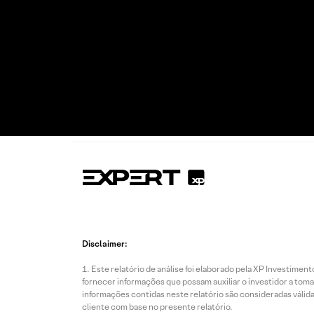
Disclaimer:
Este relatório de análise foi elaborado pela XP Investim
fornecer informações que possam auxiliar o investidor a toma
informações contidas neste relatório são consideradas válida
cliente com base no presente relatório.