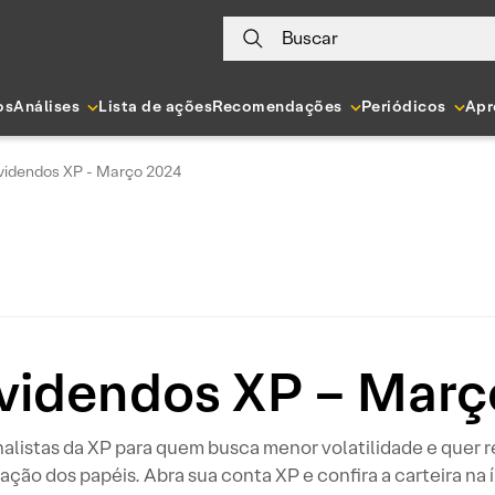
Buscar
os
Análises
Lista de ações
Recomendações
Periódicos
Apr
videndos XP - Março 2024
ividendos XP – Març
listas da XP para quem busca menor volatilidade e quer re
zação dos papéis. Abra sua conta XP e confira a carteira na 