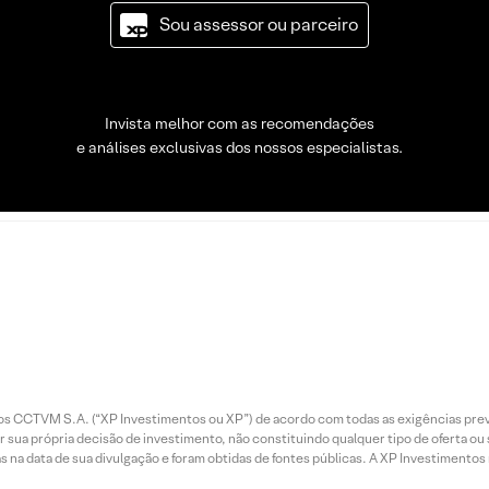
Sou assessor ou parceiro
Invista melhor com as recomendações
e análises exclusivas dos nossos especialistas.
entos CCTVM S.A. (“XP Investimentos ou XP”) de acordo com todas as exigências p
r sua própria decisão de investimento, não constituindo qualquer tipo de oferta ou
s na data de sua divulgação e foram obtidas de fontes públicas. A XP Investimentos