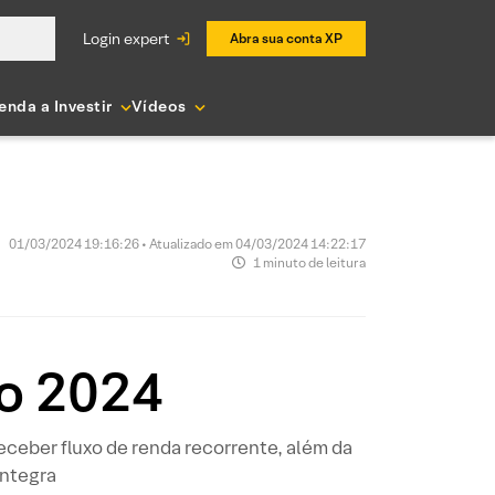
login expert
Abra sua conta XP
enda a Investir
Vídeos
01/03/2024 19:16:26 • Atualizado em 04/03/2024 14:22:17
1 minuto de leitura
o 2024
ceber fluxo de renda recorrente, além da
íntegra