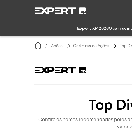
Expert XP 2026
Quem som
Ações
Carteiras de Ações
Top Di
Top D
Confira os nomes recomendados pelos ana
valori