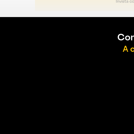
Invista c
Con
A 