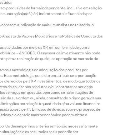
estidor.
foram produzidas de forma independente, inclusive em relação
 remuneração(es) é(são) indiretamente influenciada por
constem a indicação de mais um analista no relatório, o
Analista de Valores Mobiliários e na Política de Conduta dos
s atividades por meio da XP, em conformidade com a
Mobiliários – ANCORD. O assessor de investimento não pode
iente para a realização de qualquer operação no mercado de
lizamos a metodologia de adequação dos produtos por
to. Essa metodologia consiste em atribuir uma pontuação
tos oferecidos pela XP Investimentos, de modo que todos os
ntes de aplicar nos produtos e/ou contratar os serviços
 dos serviços em questão, bem como se há limitações de
o da sua ordem ou, ainda, consultando o risco geral da sua
m limitações em relação à quantidade e/ou volume financeiro
equada ao seu perfil. Em caso de dúvidas sobre o processo de
imáticas e o cenário macroeconômico podem afetar o
empo. Os desempenhos anteriores não são necessariamente
m simulações e os resultados reais poderão ser