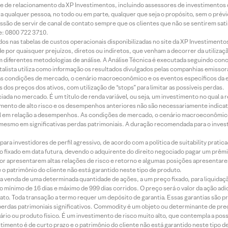
rede de relacionamento da XP Investimentos, incluindo assessores de investimentos
ara qualquer pessoa, no todo ou em parte, qualquer que seja o propósito, sem o pr
ssão de servir de canal de contato sempre que os clientes que não se sentirem sat
e: 0800 722 3710.
dos nas tabelas de custos operacionais disponibilizadas no site da XP Investimento
 por quaisquer prejuízos, diretos ou indiretos, que venham a decorrer da utilizaç
 diferentes metodologias de análise. A Análise Técnica é executada seguindo conc
alista utiliza como informação os resultados divulgados pelas companhias emissora
 condições de mercado, o cenário macroeconômico e os eventos específicos da em
dos preços dos ativos, com utilização de “stops” para limitar as possíveis perdas.
ada no mercado. É um título de renda variável, ou seja, um investimento no qual a r
mento de alto risco e os desempenhos anteriores não são necessariamente indicat
terial em relação a desempenhos. As condições de mercado, o cenário macroeconômi
mesmo em significativas perdas patrimoniais. A duração recomendada para o inves
ra investidores de perfil agressivo, de acordo com a política de suitability prat
 fixado em data futura, devendo o adquirente do direito negociado pagar um prê
or apresentarem altas relações de risco e retorno e algumas posições apresentarem 
o patrimônio do cliente não está garantido neste tipo de produto.
 venda de uma determinada quantidade de ações, a um preço fixado, para liquidaç
 mínimo de 16 dias e máximo de 999 dias corridos. O preço será o valor da ação ad
ato. Toda transação a termo requer um depósito de garantia. Essas garantias são 
rdas patrimoniais significativos. Commodity é um objeto ou determinante de preç
rio ou produto físico. É um investimento de risco muito alto, que contempla a possi
imento é de curto prazo e o patrimônio do cliente não está garantido neste tipo 