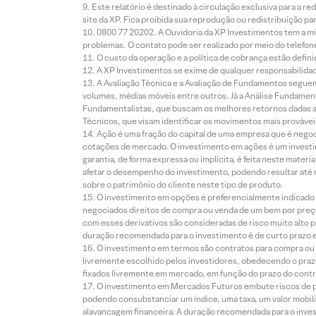
Este relatório é destinado à circulação exclusiva para a 
site da XP. Fica proibida sua reprodução ou redistribuição p
0800 77 20202. A Ouvidoria da XP Investimentos tem a mi
problemas. O contato pode ser realizado por meio do telefon
O custo da operação e a política de cobrança estão defini
A XP Investimentos se exime de qualquer responsabilidade
A Avaliação Técnica e a Avaliação de Fundamentos seguem
volumes, médias móveis entre outros. Já a Análise Fundament
Fundamentalistas, que buscam os melhores retornos dadas as
Técnicos, que visam identificar os movimentos mais prováveis 
Ação é uma fração do capital de uma empresa que é negoci
cotações de mercado. O investimento em ações é um investi
garantia, de forma expressa ou implícita, é feita neste ma
afetar o desempenho do investimento, podendo resultar até 
sobre o patrimônio do cliente neste tipo de produto.
O investimento em opções é preferencialmente indicado pa
negociados direitos de compra ou venda de um bem por preço
com esses derivativos são consideradas de risco muito alto p
duração recomendada para o investimento é de curto prazo e 
O investimento em termos são contratos para compra ou a
livremente escolhido pelos investidores, obedecendo o prazo
fixados livremente em mercado, em função do prazo do contr
O investimento em Mercados Futuros embute riscos de pe
podendo consubstanciar um índice, uma taxa, um valor mobiliá
alavancagem financeira. A duração recomendada para o invest