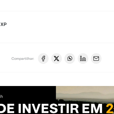
 XP
Compartilhar: