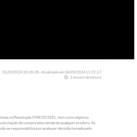
01/03/2024 16:16:26 • Atualizado em 04/03/2024 11:22:17
1 minuto de leitura
revistas na Resolução CVM 20/2021, tem como objetivo
 solicitação de compra e/ou venda de qualquer produto. As
 não se responsabiliza por qualquer decisão tomada pelo