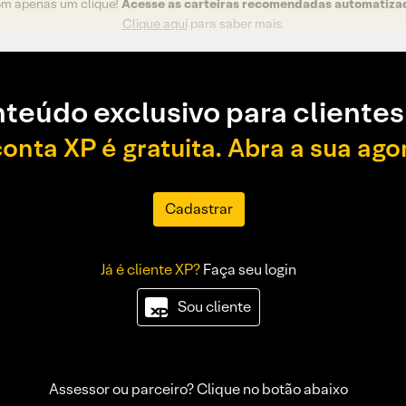
om apenas um clique!
Acesse as carteiras recomendadas automatiza
Clique aqui
para saber mais.
teúdo exclusivo para clientes
conta XP é gratuita. Abra a sua ago
Cadastrar
Já é cliente XP?
Faça seu login
Sou cliente
Assessor ou parceiro? Clique no botão abaixo