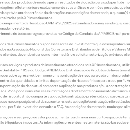
e risco dos produtos de modo a gerar resultados de alocação para cada perfil de inv
mendações refletem única e exclusivamente suas análises e opiniões pessoais, que 
aviso prévio em decorrência de alterações nas condições de mercado, e que sua(s)
realizadas pela XP Investimentos.
lo cumprimento da Resolução CVM nº 20/2021 está indicado acima, sendo que, caso 
onado no relatório.
imento de todas as regras previstas no Código de Conduta da APIMEC Brasil para o 
ados da XP Investimentos ou por assessores de investimento que desempenham sua
os na Associação Nacional das Corretoras e Distribuidoras de Títulos e Valores 
de clientes, devendo atuar como intermediário e solicitar autorização prévia do cl
idor aos serviços e produtos de investimento oferecidos pela XP Investimentos, uti
 Suitability nº 01 e do Código ANBIMA de Distribuição de Produtos de Investimen
r, moderado e agressivo), bem como uma pontuação de risco para cada um dos produ
ntro das quantidades e limites da pontuação de risco definidas para o seu perfil. A
 sua pontuação de risco atual comporta a aplicação nos produtos e/ou a contratação
jada. Você pode consultar essas informações diretamente no momento da transmissã
ação de risco atual não comporte a aplicação/contratação pretendida, ou caso exista
m base na composição atual da sua carteira, esta aplicação/contratação não está ad
 seu perfil de investidor, consulte o FAQ. As condições de mercado, mudanças cl
 variações e seu preço ou valor pode aumentar ou diminuir num curto espaço de t
 não é líquida de impostos. As informações presentes neste material são baseadas e