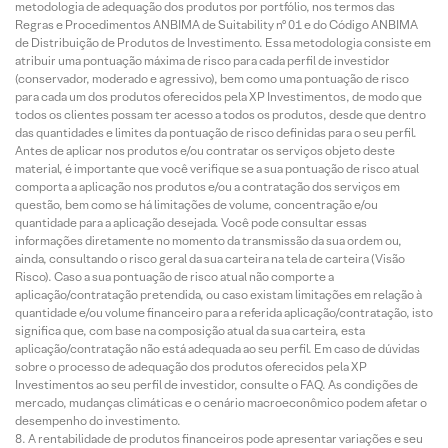
metodologia de adequação dos produtos por portfólio, nos termos das
Regras e Procedimentos ANBIMA de Suitability nº 01 e do Código ANBIMA
de Distribuição de Produtos de Investimento. Essa metodologia consiste em
atribuir uma pontuação máxima de risco para cada perfil de investidor
(conservador, moderado e agressivo), bem como uma pontuação de risco
para cada um dos produtos oferecidos pela XP Investimentos, de modo que
todos os clientes possam ter acesso a todos os produtos, desde que dentro
das quantidades e limites da pontuação de risco definidas para o seu perfil.
Antes de aplicar nos produtos e/ou contratar os serviços objeto deste
material, é importante que você verifique se a sua pontuação de risco atual
comporta a aplicação nos produtos e/ou a contratação dos serviços em
questão, bem como se há limitações de volume, concentração e/ou
quantidade para a aplicação desejada. Você pode consultar essas
informações diretamente no momento da transmissão da sua ordem ou,
ainda, consultando o risco geral da sua carteira na tela de carteira (Visão
Risco). Caso a sua pontuação de risco atual não comporte a
aplicação/contratação pretendida, ou caso existam limitações em relação à
quantidade e/ou volume financeiro para a referida aplicação/contratação, isto
significa que, com base na composição atual da sua carteira, esta
aplicação/contratação não está adequada ao seu perfil. Em caso de dúvidas
sobre o processo de adequação dos produtos oferecidos pela XP
Investimentos ao seu perfil de investidor, consulte o FAQ. As condições de
mercado, mudanças climáticas e o cenário macroeconômico podem afetar o
desempenho do investimento.
A rentabilidade de produtos financeiros pode apresentar variações e seu