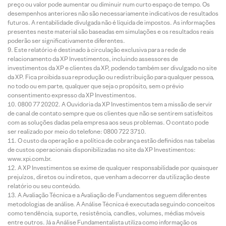
preço ou valor pode aumentar ou diminuir num curto espaço de tempo. Os
desempenhos anteriores não são necessariamente indicativos de resultados
futuros. A rentabilidade divulgada não é líquida de impostos. As informações
presentes neste material são baseadas em simulações e os resultados reais
poderão ser significativamente diferentes.
Este relatório é destinado à circulação exclusiva para a rede de
relacionamento da XP Investimentos, incluindo assessores de
investimentos da XP e clientes da XP, podendo também ser divulgado no site
da XP. Fica proibida sua reprodução ou redistribuição para qualquer pessoa,
no todo ou em parte, qualquer que seja o propósito, sem o prévio
consentimento expresso da XP Investimentos.
0800 77 20202. A Ouvidoria da XP Investimentos tem a missão de servir
de canal de contato sempre que os clientes que não se sentirem satisfeitos
com as soluções dadas pela empresa aos seus problemas. O contato pode
ser realizado por meio do telefone: 0800 722 3710.
O custo da operação e a política de cobrança estão definidos nas tabelas
de custos operacionais disponibilizadas no site da XP Investimentos:
www.xpi.com.br.
A XP Investimentos se exime de qualquer responsabilidade por quaisquer
prejuízos, diretos ou indiretos, que venham a decorrer da utilização deste
relatório ou seu conteúdo.
A Avaliação Técnica e a Avaliação de Fundamentos seguem diferentes
metodologias de análise. A Análise Técnica é executada seguindo conceitos
como tendência, suporte, resistência, candles, volumes, médias móveis
entre outros. Já a Análise Fundamentalista utiliza como informação os