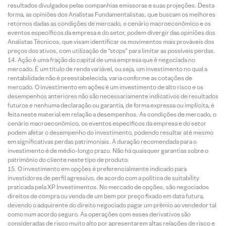
resultados divulgados pelas companhias emissoras e suas projeções. Desta
forma, as opiniões dos Analistas Fundamentalistas, que buscam os melhores
retornos dadas as condições de mercado, o cenário macroeconômico e os
eventos específicos da empresa e do setor, podem divergir das opiniões dos
Analistas Técnicos, que visam identificar os movimentos mais prováveis dos
preços dos ativos, com utilização de “stops” para limitar as possíveis perdas.
Ação é uma fração do capital de uma empresa que é negociada no
mercado. É um título de renda variável, ou seja, um investimento no qual a
rentabilidade não é preestabelecida, varia conforme as cotações de
mercado. O investimento em ações é um investimento de alto risco e os
desempenhos anteriores não são necessariamente indicativos de resultados
futuros e nenhuma declaração ou garantia, de forma expressa ou implícita, é
feita neste material em relação a desempenhos. As condições de mercado, o
cenário macroeconômico, os eventos específicos da empresa e do setor
podem afetar o desempenho do investimento, podendo resultar até mesmo
em significativas perdas patrimoniais. A duração recomendada para o
investimento é de médio-longo prazo. Não há quaisquer garantias sobre o
patrimônio do cliente neste tipo de produto.
O investimento em opções é preferencialmente indicado para
investidores de perfil agressivo, de acordo com a política de suitability
praticada pela XP Investimentos. No mercado de opções, são negociados
direitos de compra ou venda de um bem por preço fixado em data futura,
devendo o adquirente do direito negociado pagar um prêmio ao vendedor tal
como num acordo seguro. As operações com esses derivativos são
consideradas de risco muito alto por apresentarem altas relações de risco e