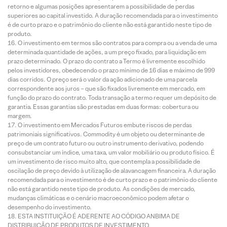
retorno e algumas posições apresentarem a possibilidade de perdas
superiores ao capital investido. A duração recomendada para o investimento
é de curto prazo e o patrimônio do cliente não está garantido neste tipo de
produto.
O investimento em termos são contratos para compra ou a venda de uma
determinada quantidade de ações, a um preço fixado, para liquidação em
prazo determinado. O prazo do contrato a Termo é livremente escolhido
pelos investidores, obedecendo o prazo mínimo de 16 dias e máximo de 999
dias corridos. O preço será o valor da ação adicionado de uma parcela
correspondente aos juros – que são fixados livremente em mercado, em
função do prazo do contrato. Toda transação a termo requer um depósito de
garantia. Essas garantias são prestadas em duas formas: cobertura ou
margem.
O investimento em Mercados Futuros embute riscos de perdas
patrimoniais significativos. Commodity é um objeto ou determinante de
preço de um contrato futuro ou outro instrumento derivativo, podendo
consubstanciar um índice, uma taxa, um valor mobiliário ou produto físico. É
um investimento de risco muito alto, que contempla a possibilidade de
oscilação de preço devido à utilização de alavancagem financeira. A duração
recomendada para o investimento é de curto prazo e o patrimônio do cliente
não está garantido neste tipo de produto. As condições de mercado,
mudanças climáticas e o cenário macroeconômico podem afetar o
desempenho do investimento.
ESTA INSTITUIÇÃO É ADERENTE AO CÓDIGO ANBIMA DE
DISTRIBUIÇÃO DE PRODUTOS DE INVESTIMENTO.