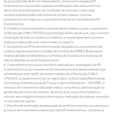
foram produzidas de forma independente, inclusive em relação à XP
Investimentos e que estão sujeitas a modificações sem aviso prévio em
decorrência de alterações nas condições de mercado, e que sua(s)
remuneração(es) é(são) indiretamente influenciada por receitas
provenientes dos negócios e operações financeiras realizadas pela XP
Investimentos.
O analista responsável pelo conteúdo deste relatório e pelo cumprimento
da Resolução CVM nº 20/2021 está indicado acima, sendo que, caso constem
a indicação de mais um analista no relatório, o responsável será o primeiro
analista credenciado a ser mencionado no relatório.
Os analistas da XP Investimentos estão obrigados ao cumprimento de
todas as regras previstas no Código de Conduta da APIMEC Brasil para o
Analista de Valores Mobiliários e na Política de Conduta dos Analistas de
Valores Mobiliários da XP Investimentos.
O atendimento de nossos clientes é realizado por empregados da XP
Investimentos ou por assessores de investimento que desempenham suas
atividades por meio da XP, em conformidade com a Resolução CVM nº
178/2023, os quais encontram-se registrados na Associação Nacional das
Corretoras e Distribuidoras de Títulos e Valores Mobiliários – ANCORD. O
assessor de investimento não pode realizar consultoria, administração ou
gestão de patrimônio de clientes, devendo atuar como intermediário e
solicitar autorização prévia do cliente para a realização de qualquer operação
no mercado de capitais.
Para fins de verificação da adequação do perfil do investidor aos serviços e
produtos de investimento oferecidos pela XP Investimentos, utilizamos a