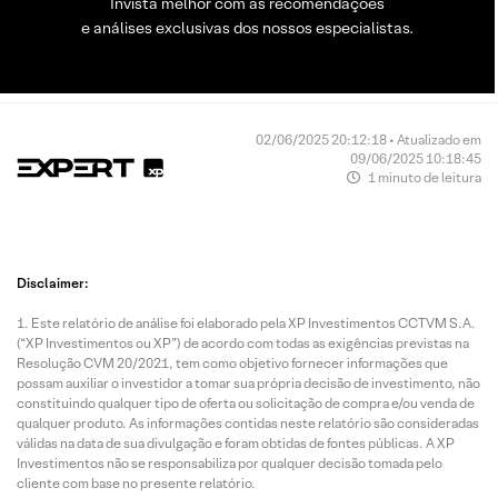
Invista melhor com as recomendações
e análises exclusivas dos nossos especialistas.
02/06/2025 20:12:18 • Atualizado em
09/06/2025 10:18:45
1 minuto de leitura
Disclaimer:
Este relatório de análise foi elaborado pela XP Investimentos CCTVM S.A.
(“XP Investimentos ou XP”) de acordo com todas as exigências previstas na
Resolução CVM 20/2021, tem como objetivo fornecer informações que
possam auxiliar o investidor a tomar sua própria decisão de investimento, não
constituindo qualquer tipo de oferta ou solicitação de compra e/ou venda de
qualquer produto. As informações contidas neste relatório são consideradas
válidas na data de sua divulgação e foram obtidas de fontes públicas. A XP
Investimentos não se responsabiliza por qualquer decisão tomada pelo
cliente com base no presente relatório.