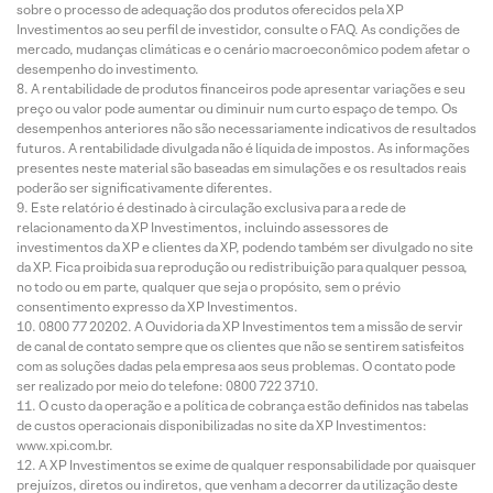
sobre o processo de adequação dos produtos oferecidos pela XP
Investimentos ao seu perfil de investidor, consulte o FAQ. As condições de
mercado, mudanças climáticas e o cenário macroeconômico podem afetar o
desempenho do investimento.
A rentabilidade de produtos financeiros pode apresentar variações e seu
preço ou valor pode aumentar ou diminuir num curto espaço de tempo. Os
desempenhos anteriores não são necessariamente indicativos de resultados
futuros. A rentabilidade divulgada não é líquida de impostos. As informações
presentes neste material são baseadas em simulações e os resultados reais
poderão ser significativamente diferentes.
Este relatório é destinado à circulação exclusiva para a rede de
relacionamento da XP Investimentos, incluindo assessores de
investimentos da XP e clientes da XP, podendo também ser divulgado no site
da XP. Fica proibida sua reprodução ou redistribuição para qualquer pessoa,
no todo ou em parte, qualquer que seja o propósito, sem o prévio
consentimento expresso da XP Investimentos.
0800 77 20202. A Ouvidoria da XP Investimentos tem a missão de servir
de canal de contato sempre que os clientes que não se sentirem satisfeitos
com as soluções dadas pela empresa aos seus problemas. O contato pode
ser realizado por meio do telefone: 0800 722 3710.
O custo da operação e a política de cobrança estão definidos nas tabelas
de custos operacionais disponibilizadas no site da XP Investimentos:
www.xpi.com.br.
A XP Investimentos se exime de qualquer responsabilidade por quaisquer
prejuízos, diretos ou indiretos, que venham a decorrer da utilização deste