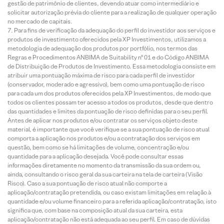
gestão de patrimônio de clientes, devendo atuar como intermediário e
solicitar autorização prévia do cliente para a realização de qualquer operação
no mercado de capitais.
Para fins de verificação da adequação do perfil do investidor aos serviços e
produtos de investimento oferecidos pela XP Investimentos, utilizamos a
metodologia de adequação dos produtos por portfólio, nos termos das
Regras e Procedimentos ANBIMA de Suitability nº 01 e do Código ANBIMA
de Distribuição de Produtos de Investimento. Essa metodologia consiste em
atribuir uma pontuação máxima de risco para cada perfil de investidor
(conservador, moderado e agressivo), bem como uma pontuação de risco
para cada um dos produtos oferecidos pela XP Investimentos, de modo que
todos os clientes possam ter acesso a todos os produtos, desde que dentro
das quantidades e limites da pontuação de risco definidas para o seu perfil.
Antes de aplicar nos produtos e/ou contratar os serviços objeto deste
material, é importante que você verifique se a sua pontuação de risco atual
comporta a aplicação nos produtos e/ou a contratação dos serviços em
questão, bem como se há limitações de volume, concentração e/ou
quantidade para a aplicação desejada. Você pode consultar essas
informações diretamente no momento da transmissão da sua ordem ou,
ainda, consultando o risco geral da sua carteira na tela de carteira (Visão
Risco). Caso a sua pontuação de risco atual não comporte a
aplicação/contratação pretendida, ou caso existam limitações em relação à
quantidade e/ou volume financeiro para a referida aplicação/contratação, isto
significa que, com base na composição atual da sua carteira, esta
aplicação/contratação não está adequada ao seu perfil. Em caso de dúvidas