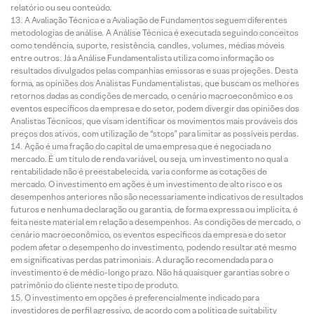
relatório ou seu conteúdo.
A Avaliação Técnica e a Avaliação de Fundamentos seguem diferentes
metodologias de análise. A Análise Técnica é executada seguindo conceitos
como tendência, suporte, resistência, candles, volumes, médias móveis
entre outros. Já a Análise Fundamentalista utiliza como informação os
resultados divulgados pelas companhias emissoras e suas projeções. Desta
forma, as opiniões dos Analistas Fundamentalistas, que buscam os melhores
retornos dadas as condições de mercado, o cenário macroeconômico e os
eventos específicos da empresa e do setor, podem divergir das opiniões dos
Analistas Técnicos, que visam identificar os movimentos mais prováveis dos
preços dos ativos, com utilização de “stops” para limitar as possíveis perdas.
Ação é uma fração do capital de uma empresa que é negociada no
mercado. É um título de renda variável, ou seja, um investimento no qual a
rentabilidade não é preestabelecida, varia conforme as cotações de
mercado. O investimento em ações é um investimento de alto risco e os
desempenhos anteriores não são necessariamente indicativos de resultados
futuros e nenhuma declaração ou garantia, de forma expressa ou implícita, é
feita neste material em relação a desempenhos. As condições de mercado, o
cenário macroeconômico, os eventos específicos da empresa e do setor
podem afetar o desempenho do investimento, podendo resultar até mesmo
em significativas perdas patrimoniais. A duração recomendada para o
investimento é de médio-longo prazo. Não há quaisquer garantias sobre o
patrimônio do cliente neste tipo de produto.
O investimento em opções é preferencialmente indicado para
investidores de perfil agressivo, de acordo com a política de suitability