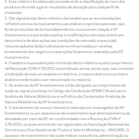
Este relatório foi elaborado considerando a classificação de risco dos
produtos de modo a gerar resultados de alocação para cada perfil de
investidor.
O(s) signatário(s) deste relatório declara(m) que as recomendações
refletem única e exclusivamente suas análises e opiniões pessoais, que
foram produzidas de forma independente, inclusive em relação à XP
Investimentos e que estão sujeitas a modificações sem aviso prévio em
decorrência de alterações nas condições de mercado, e que sua(s)
remuneração(es) é(são) indiretamente influenciada por receitas
provenientes dos negócios e operações financeiras realizadas pela XP
Investimentos.
O analista responsável pelo conteúdo deste relatório e pelo cumprimento
da Resolução CVM nº 20/2021 está indicado acima, sendo que, caso constem
a indicação de mais um analista no relatório, o responsável será o primeiro
analista credenciado a ser mencionado no relatório.
Os analistas da XP Investimentos estão obrigados ao cumprimento de
todas as regras previstas no Código de Conduta da APIMEC Brasil para o
Analista de Valores Mobiliários e na Política de Conduta dos Analistas de
Valores Mobiliários da XP Investimentos.
O atendimento de nossos clientes é realizado por empregados da XP
Investimentos ou por assessores de investimento que desempenham suas
atividades por meio da XP, em conformidade com a Resolução CVM nº
178/2023, os quais encontram-se registrados na Associação Nacional das
Corretoras e Distribuidoras de Títulos e Valores Mobiliários – ANCORD. O
assessor de investimento não pode realizar consultoria, administração ou