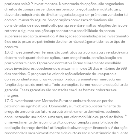
praticada pela XP Investimentos. No mercado de opções, são negociados
direitos de compra ou venda de um bem por preço fixado em data futura,
devendo o adquirente do direito negociado pagar um prêmio ao vendedor tal
como num acordo seguro. As operações com esses derivativos são
consideradas de risco muito alto por apresentarem altas relações de risco e
retorno e algumas posições apresentarem a possibilidade de perdas
superiores ao capital investido. A duração recomendada para o investimento
é de curto prazo e o patrimônio do cliente não está garantido neste tipo de
produto.
O investimento em termos são contratos para compra ou a venda de uma
determinada quantidade de ações, a um preço fixado, para liquidação em
prazo determinado. O prazo do contrato a Termo é livremente escolhido
pelos investidores, obedecendo o prazo mínimo de 16 dias e máximo de 999
dias corridos. O preço será o valor da ação adicionado de uma parcela
correspondente aos juros – que são fixados livremente em mercado, em
função do prazo do contrato. Toda transação a termo requer um depósito de
garantia. Essas garantias são prestadas em duas formas: cobertura ou
margem.
O investimento em Mercados Futuros embute riscos de perdas
patrimoniais significativos. Commodity é um objeto ou determinante de
preço de um contrato futuro ou outro instrumento derivativo, podendo
consubstanciar um índice, uma taxa, um valor mobiliário ou produto físico. É
um investimento de risco muito alto, que contempla a possibilidade de
oscilação de preço devido à utilização de alavancagem financeira. A duração
recomendada para o investimento é de curto prazo e o patrimônio do cliente