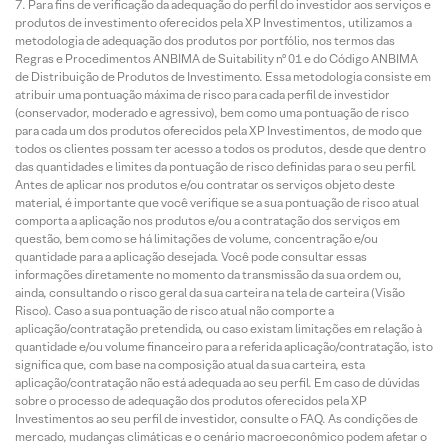
Para fins de verificação da adequação do perfil do investidor aos serviços e
produtos de investimento oferecidos pela XP Investimentos, utilizamos a
metodologia de adequação dos produtos por portfólio, nos termos das
Regras e Procedimentos ANBIMA de Suitability nº 01 e do Código ANBIMA
de Distribuição de Produtos de Investimento. Essa metodologia consiste em
atribuir uma pontuação máxima de risco para cada perfil de investidor
(conservador, moderado e agressivo), bem como uma pontuação de risco
para cada um dos produtos oferecidos pela XP Investimentos, de modo que
todos os clientes possam ter acesso a todos os produtos, desde que dentro
das quantidades e limites da pontuação de risco definidas para o seu perfil.
Antes de aplicar nos produtos e/ou contratar os serviços objeto deste
material, é importante que você verifique se a sua pontuação de risco atual
comporta a aplicação nos produtos e/ou a contratação dos serviços em
questão, bem como se há limitações de volume, concentração e/ou
quantidade para a aplicação desejada. Você pode consultar essas
informações diretamente no momento da transmissão da sua ordem ou,
ainda, consultando o risco geral da sua carteira na tela de carteira (Visão
Risco). Caso a sua pontuação de risco atual não comporte a
aplicação/contratação pretendida, ou caso existam limitações em relação à
quantidade e/ou volume financeiro para a referida aplicação/contratação, isto
significa que, com base na composição atual da sua carteira, esta
aplicação/contratação não está adequada ao seu perfil. Em caso de dúvidas
sobre o processo de adequação dos produtos oferecidos pela XP
Investimentos ao seu perfil de investidor, consulte o FAQ. As condições de
mercado, mudanças climáticas e o cenário macroeconômico podem afetar o