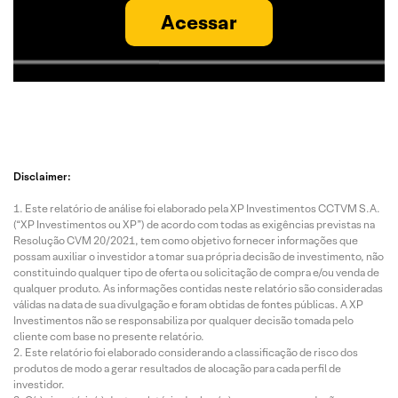
Acessar
Disclaimer:
Este relatório de análise foi elaborado pela XP Investimentos CCTVM S.A.
(“XP Investimentos ou XP”) de acordo com todas as exigências previstas na
Resolução CVM 20/2021, tem como objetivo fornecer informações que
possam auxiliar o investidor a tomar sua própria decisão de investimento, não
constituindo qualquer tipo de oferta ou solicitação de compra e/ou venda de
qualquer produto. As informações contidas neste relatório são consideradas
válidas na data de sua divulgação e foram obtidas de fontes públicas. A XP
Investimentos não se responsabiliza por qualquer decisão tomada pelo
cliente com base no presente relatório.
Este relatório foi elaborado considerando a classificação de risco dos
produtos de modo a gerar resultados de alocação para cada perfil de
investidor.