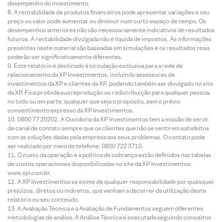
desempenho do investimento.
A rentabilidade de produtos financeiros pode apresentar variações e seu
preço ou valor pode aumentar ou diminuir num curto espaço de tempo. Os
desempenhos anteriores não são necessariamente indicativos de resultados
futuros. A rentabilidade divulgada não é líquida de impostos. As informações
presentes neste material são baseadas em simulações e os resultados reais
poderão ser significativamente diferentes.
Este relatório é destinado à circulação exclusiva para a rede de
relacionamento da XP Investimentos, incluindo assessores de
investimentos da XP e clientes da XP, podendo também ser divulgado no site
da XP. Fica proibida sua reprodução ou redistribuição para qualquer pessoa,
no todo ou em parte, qualquer que seja o propósito, sem o prévio
consentimento expresso da XP Investimentos.
0800 77 20202. A Ouvidoria da XP Investimentos tem a missão de servir
de canal de contato sempre que os clientes que não se sentirem satisfeitos
com as soluções dadas pela empresa aos seus problemas. O contato pode
ser realizado por meio do telefone: 0800 722 3710.
O custo da operação e a política de cobrança estão definidos nas tabelas
de custos operacionais disponibilizadas no site da XP Investimentos:
www.xpi.com.br.
A XP Investimentos se exime de qualquer responsabilidade por quaisquer
prejuízos, diretos ou indiretos, que venham a decorrer da utilização deste
relatório ou seu conteúdo.
A Avaliação Técnica e a Avaliação de Fundamentos seguem diferentes
metodologias de análise. A Análise Técnica é executada seguindo conceitos