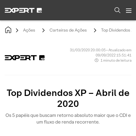
Ações
Carteiras de Ações
Top Dividendos XP
31/03/2020 20:00:05 • Atualizado em
09/09/2022 15:51:41
1 minuto de leitura
Top Dividendos XP – Abril de
2020
Os 5 papéis que buscam retorno absoluto maior que o CDI e
um fluxo de renda recorrente.