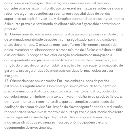
como num acordo seguro. As operações com esses derivativos são
consideradas de risco muito alto por apresentarem altas relações de risco e
retorno e algumas posições apresentarem a possibilidade de perdas
superiores ao capital investido. A duração recomendada para o investimento
é de curto prazo e o patrimônio do cliente não está garantido neste tipo de
produto.
O investimento em termos são contratos para compra ou a venda de uma
determinada quantidade de ações, a um preço fixado, para liquidação em
prazo determinado. O prazo do contrato a Termo é livremente escolhido
pelos investidores, obedecendo o prazo mínimo de 16 dias e máximo de 999
dias corridos. O preço será o valor da ação adicionado de uma parcela
correspondente aos juros – que são fixados livremente em mercado, em
função do prazo do contrato. Toda transação a termo requer um depósito de
garantia. Essas garantias são prestadas em duas formas: cobertura ou
margem.
O investimento em Mercados Futuros embute riscos de perdas
patrimoniais significativos. Commodity é um objeto ou determinante de
preço de um contrato futuro ou outro instrumento derivativo, podendo
consubstanciar um índice, uma taxa, um valor mobiliário ou produto físico. É
um investimento de risco muito alto, que contempla a possibilidade de
oscilação de preço devido à utilização de alavancagem financeira. A duração
recomendada para o investimento é de curto prazo e o patrimônio do cliente
não está garantido neste tipo de produto. As condições de mercado,
mudanças climáticas e o cenário macroeconômico podem afetar o
desempenho do investimento.