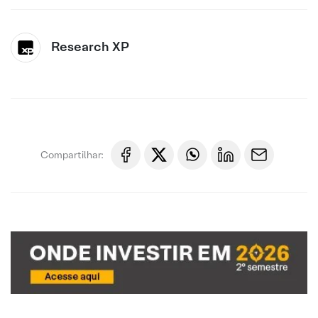
Research XP
Compartilhar: