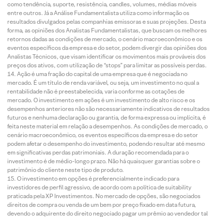
como tendência, suporte, resistência, candles, volumes, médias móveis
entre outros. Já a Análise Fundamentalista utiliza como informação os
resultados divulgados pelas companhias emissoras e suas projeções. Desta
forma, as opiniões dos Analistas Fundamentalistas, que buscam os melhores
retornos dadas as condições de mercado, o cenário macroeconômico e os
eventos específicos da empresa e do setor, podem divergir das opiniões dos
Analistas Técnicos, que visam identificar os movimentos mais prováveis dos
preços dos ativos, com utilização de “stops” para limitar as possíveis perdas.
Ação é uma fração do capital de uma empresa que é negociada no
mercado. É um título de renda variável, ou seja, um investimento no qual a
rentabilidade não é preestabelecida, varia conforme as cotações de
mercado. O investimento em ações é um investimento de alto risco e os
desempenhos anteriores não são necessariamente indicativos de resultados
futuros e nenhuma declaração ou garantia, de forma expressa ou implícita, é
feita neste material em relação a desempenhos. As condições de mercado, o
cenário macroeconômico, os eventos específicos da empresa e do setor
podem afetar o desempenho do investimento, podendo resultar até mesmo
em significativas perdas patrimoniais. A duração recomendada para o
investimento é de médio-longo prazo. Não há quaisquer garantias sobre o
patrimônio do cliente neste tipo de produto.
O investimento em opções é preferencialmente indicado para
investidores de perfil agressivo, de acordo com a política de suitability
praticada pela XP Investimentos. No mercado de opções, são negociados
direitos de compra ou venda de um bem por preço fixado em data futura,
devendo o adquirente do direito negociado pagar um prêmio ao vendedor tal