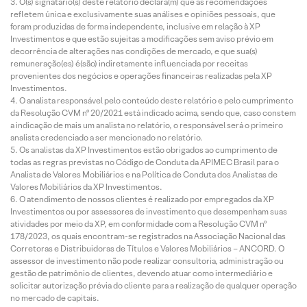
O(s) signatário(s) deste relatório declara(m) que as recomendações
refletem única e exclusivamente suas análises e opiniões pessoais, que
foram produzidas de forma independente, inclusive em relação à XP
Investimentos e que estão sujeitas a modificações sem aviso prévio em
decorrência de alterações nas condições de mercado, e que sua(s)
remuneração(es) é(são) indiretamente influenciada por receitas
provenientes dos negócios e operações financeiras realizadas pela XP
Investimentos.
O analista responsável pelo conteúdo deste relatório e pelo cumprimento
da Resolução CVM nº 20/2021 está indicado acima, sendo que, caso constem
a indicação de mais um analista no relatório, o responsável será o primeiro
analista credenciado a ser mencionado no relatório.
Os analistas da XP Investimentos estão obrigados ao cumprimento de
todas as regras previstas no Código de Conduta da APIMEC Brasil para o
Analista de Valores Mobiliários e na Política de Conduta dos Analistas de
Valores Mobiliários da XP Investimentos.
O atendimento de nossos clientes é realizado por empregados da XP
Investimentos ou por assessores de investimento que desempenham suas
atividades por meio da XP, em conformidade com a Resolução CVM nº
178/2023, os quais encontram-se registrados na Associação Nacional das
Corretoras e Distribuidoras de Títulos e Valores Mobiliários – ANCORD. O
assessor de investimento não pode realizar consultoria, administração ou
gestão de patrimônio de clientes, devendo atuar como intermediário e
solicitar autorização prévia do cliente para a realização de qualquer operação
no mercado de capitais.