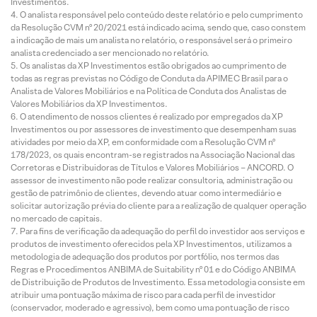
Investimentos.
O analista responsável pelo conteúdo deste relatório e pelo cumprimento
da Resolução CVM nº 20/2021 está indicado acima, sendo que, caso constem
a indicação de mais um analista no relatório, o responsável será o primeiro
analista credenciado a ser mencionado no relatório.
Os analistas da XP Investimentos estão obrigados ao cumprimento de
todas as regras previstas no Código de Conduta da APIMEC Brasil para o
Analista de Valores Mobiliários e na Política de Conduta dos Analistas de
Valores Mobiliários da XP Investimentos.
O atendimento de nossos clientes é realizado por empregados da XP
Investimentos ou por assessores de investimento que desempenham suas
atividades por meio da XP, em conformidade com a Resolução CVM nº
178/2023, os quais encontram-se registrados na Associação Nacional das
Corretoras e Distribuidoras de Títulos e Valores Mobiliários – ANCORD. O
assessor de investimento não pode realizar consultoria, administração ou
gestão de patrimônio de clientes, devendo atuar como intermediário e
solicitar autorização prévia do cliente para a realização de qualquer operação
no mercado de capitais.
Para fins de verificação da adequação do perfil do investidor aos serviços e
produtos de investimento oferecidos pela XP Investimentos, utilizamos a
metodologia de adequação dos produtos por portfólio, nos termos das
Regras e Procedimentos ANBIMA de Suitability nº 01 e do Código ANBIMA
de Distribuição de Produtos de Investimento. Essa metodologia consiste em
atribuir uma pontuação máxima de risco para cada perfil de investidor
(conservador, moderado e agressivo), bem como uma pontuação de risco