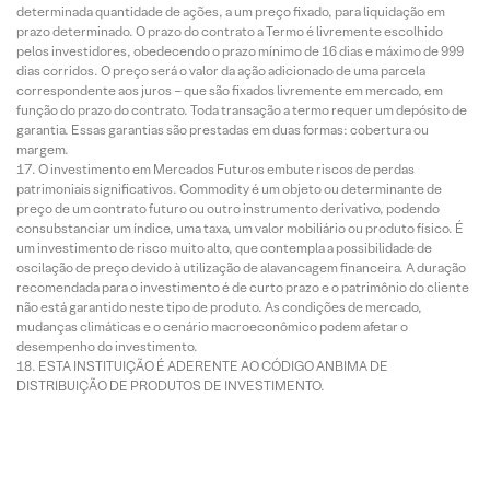
determinada quantidade de ações, a um preço fixado, para liquidação em
prazo determinado. O prazo do contrato a Termo é livremente escolhido
pelos investidores, obedecendo o prazo mínimo de 16 dias e máximo de 999
dias corridos. O preço será o valor da ação adicionado de uma parcela
correspondente aos juros – que são fixados livremente em mercado, em
função do prazo do contrato. Toda transação a termo requer um depósito de
garantia. Essas garantias são prestadas em duas formas: cobertura ou
margem.
O investimento em Mercados Futuros embute riscos de perdas
patrimoniais significativos. Commodity é um objeto ou determinante de
preço de um contrato futuro ou outro instrumento derivativo, podendo
consubstanciar um índice, uma taxa, um valor mobiliário ou produto físico. É
um investimento de risco muito alto, que contempla a possibilidade de
oscilação de preço devido à utilização de alavancagem financeira. A duração
recomendada para o investimento é de curto prazo e o patrimônio do cliente
não está garantido neste tipo de produto. As condições de mercado,
mudanças climáticas e o cenário macroeconômico podem afetar o
desempenho do investimento.
ESTA INSTITUIÇÃO É ADERENTE AO CÓDIGO ANBIMA DE
DISTRIBUIÇÃO DE PRODUTOS DE INVESTIMENTO.