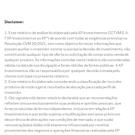
Disclaimer:
Este relatório de análise foi elaborado pela XP Investimentos CCTVM S.A.
(“XP Investimentos ou XP”) de acordo com todas as exigências previstas na
Resolução CVM 20/2021, tem como objetivo fornecer informações que
possam auxiliar o investidor a tomar sua própria decisão de investimento, não
constituindo qualquer tipo de oferta ou solicitação de compra e/ou venda de
qualquer produto. As informações contidas neste relatório são consideradas
válidas na data de sua divulgação e foram obtidas de fontes públicas. A XP
Investimentos não se responsabiliza por qualquer decisão tomada pelo
cliente com base no presente relatório.
Este relatório foi elaborado considerando a classificação de risco dos
produtos de modo a gerar resultados de alocação para cada perfil de
investidor.
O(s) signatário(s) deste relatório declara(m) que as recomendações
refletem única e exclusivamente suas análises e opiniões pessoais, que
foram produzidas de forma independente, inclusive em relação à XP
Investimentos e que estão sujeitas a modificações sem aviso prévio em
decorrência de alterações nas condições de mercado, e que sua(s)
remuneração(es) é(são) indiretamente influenciada por receitas
provenientes dos negócios e operações financeiras realizadas pela XP