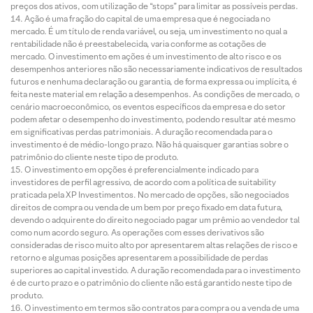
preços dos ativos, com utilização de “stops” para limitar as possíveis perdas.
Ação é uma fração do capital de uma empresa que é negociada no
mercado. É um título de renda variável, ou seja, um investimento no qual a
rentabilidade não é preestabelecida, varia conforme as cotações de
mercado. O investimento em ações é um investimento de alto risco e os
desempenhos anteriores não são necessariamente indicativos de resultados
futuros e nenhuma declaração ou garantia, de forma expressa ou implícita, é
feita neste material em relação a desempenhos. As condições de mercado, o
cenário macroeconômico, os eventos específicos da empresa e do setor
podem afetar o desempenho do investimento, podendo resultar até mesmo
em significativas perdas patrimoniais. A duração recomendada para o
investimento é de médio-longo prazo. Não há quaisquer garantias sobre o
patrimônio do cliente neste tipo de produto.
O investimento em opções é preferencialmente indicado para
investidores de perfil agressivo, de acordo com a política de suitability
praticada pela XP Investimentos. No mercado de opções, são negociados
direitos de compra ou venda de um bem por preço fixado em data futura,
devendo o adquirente do direito negociado pagar um prêmio ao vendedor tal
como num acordo seguro. As operações com esses derivativos são
consideradas de risco muito alto por apresentarem altas relações de risco e
retorno e algumas posições apresentarem a possibilidade de perdas
superiores ao capital investido. A duração recomendada para o investimento
é de curto prazo e o patrimônio do cliente não está garantido neste tipo de
produto.
O investimento em termos são contratos para compra ou a venda de uma