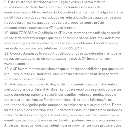
Este relatório é destinado à circulação exclusiva para a rede de
relacionamento da XP Investimentos, incluindo assessores de
investimentos da XP e clientes da XP, podendo também ser divulgado no site
da XP. Fica proibida sua reprodução ou redistribuição para qualquer pessoa,
no todo ou em parte, qualquer que seja o propósito, sem o prévio
consentimento expresso da XP Investimentos.
0800 77 20202. A Ouvidoria da XP Investimentos tem a missão de servir
de canal de contato sempre que os clientes que não se sentirem satisfeitos
com as soluções dadas pela empresa aos seus problemas. O contato pode
ser realizado por meio do telefone: 0800 722 3710.
O custo da operação e a política de cobrança estão definidos nas tabelas
de custos operacionais disponibilizadas no site da XP Investimentos:
www.xpi.com.br.
A XP Investimentos se exime de qualquer responsabilidade por quaisquer
prejuízos, diretos ou indiretos, que venham a decorrer da utilização deste
relatório ou seu conteúdo.
A Avaliação Técnica e a Avaliação de Fundamentos seguem diferentes
metodologias de análise. A Análise Técnica é executada seguindo conceitos
como tendência, suporte, resistência, candles, volumes, médias móveis
entre outros. Já a Análise Fundamentalista utiliza como informação os
resultados divulgados pelas companhias emissoras e suas projeções. Desta
forma, as opiniões dos Analistas Fundamentalistas, que buscam os melhores
retornos dadas as condições de mercado, o cenário macroeconômico e os
eventos específicos da empresa e do setor, podem divergir das opiniões dos
Analistas Técnicos, que visam identificar os movimentos mais prováveis dos