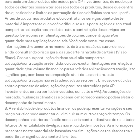
para cada um dos produtos oferecidos pela XP Investimentos, de modo que
todos os clientes possam ter acesso a todos os produtos, desde que dentro
das quantidades e limites da pontuação de risco definidas para o seu perfil.
Antes de aplicar nos produtos e/ou contratar os serviços objeto deste
material, é importante que você verifique se a sua pontuação de risco atual
comporta a aplicação nos produtos e/ou a contratação dos serviços em
questão, bem como se há limitações de volume, concentração e/ou
quantidade para a aplicação desejada. Você pode consultar essas
informações diretamente no momento da transmissão da sua ordem ou,
ainda, consultando o risco geral da sua carteira na tela de carteira (Visão
Risco). Caso a sua pontuação de risco atual não comporte a
aplicação/contratação pretendida, ou caso existam limitações em relação à
quantidade e/ou volume financeiro para a referida aplicação/contratação, isto
significa que, com base na composição atual da sua carteira, esta
aplicação/contratação não está adequada ao seu perfil. Em caso de dúvidas
sobre o processo de adequação dos produtos oferecidos pela XP
Investimentos ao seu perfil de investidor, consulte o FAQ. As condições de
mercado, mudanças climáticas e o cenário macroeconômico podem afetar o
desempenho do investimento.
A rentabilidade de produtos financeiros pode apresentar variações e seu
preço ou valor pode aumentar ou diminuir num curto espaço de tempo. Os
desempenhos anteriores não são necessariamente indicativos de resultados
futuros. A rentabilidade divulgada não é líquida de impostos. As informações
presentes neste material são baseadas em simulações e os resultados reais
poderão ser significativamente diferentes.