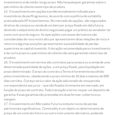
investimento é de médio-longo prazo. Não há quaisquer garantias sobre o
patrimônio do cliente neste tipo de produto.
O investimento em opções é preferencialmente indicado para
investidores de perfil agressivo, de acordo com a política de suitability
praticada pela XP Investimentos. No mercado de opções, são negociados
direitos de compra ou venda de um bem por preço fixado em data futura,
devendo o adquirente do direito negociado pagar um prêmio ao vendedor tal
como num acordo seguro. As operações com esses derivativos são
consideradas de risco muito alto por apresentarem altas relações de risco e
retorno e algumas posições apresentarem a possibilidade de perdas
superiores ao capital investido. A duração recomendada para o investimento
é de curto prazo e o patrimônio do cliente não está garantido neste tipo de
produto.
O investimento em termos são contratos para compra ou a venda de uma
determinada quantidade de ações, a um preço fixado, para liquidação em
prazo determinado. O prazo do contrato a Termo é livremente escolhido
pelos investidores, obedecendo o prazo mínimo de 16 dias e máximo de 999
dias corridos. O preço será o valor da ação adicionado de uma parcela
correspondente aos juros – que são fixados livremente em mercado, em
função do prazo do contrato. Toda transação a termo requer um depósito de
garantia. Essas garantias são prestadas em duas formas: cobertura ou
margem.
O investimento em Mercados Futuros embute riscos de perdas
patrimoniais significativos. Commodity é um objeto ou determinante de
preço de um contrato futuro ou outro instrumento derivativo, podendo