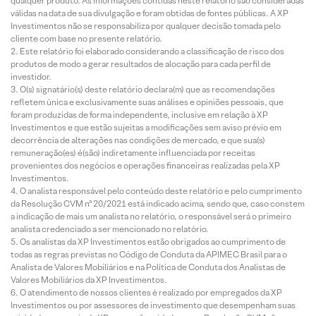
qualquer produto. As informações contidas neste relatório são consideradas
válidas na data de sua divulgação e foram obtidas de fontes públicas. A XP
Investimentos não se responsabiliza por qualquer decisão tomada pelo
cliente com base no presente relatório.
Este relatório foi elaborado considerando a classificação de risco dos
produtos de modo a gerar resultados de alocação para cada perfil de
investidor.
O(s) signatário(s) deste relatório declara(m) que as recomendações
refletem única e exclusivamente suas análises e opiniões pessoais, que
foram produzidas de forma independente, inclusive em relação à XP
Investimentos e que estão sujeitas a modificações sem aviso prévio em
decorrência de alterações nas condições de mercado, e que sua(s)
remuneração(es) é(são) indiretamente influenciada por receitas
provenientes dos negócios e operações financeiras realizadas pela XP
Investimentos.
O analista responsável pelo conteúdo deste relatório e pelo cumprimento
da Resolução CVM nº 20/2021 está indicado acima, sendo que, caso constem
a indicação de mais um analista no relatório, o responsável será o primeiro
analista credenciado a ser mencionado no relatório.
Os analistas da XP Investimentos estão obrigados ao cumprimento de
todas as regras previstas no Código de Conduta da APIMEC Brasil para o
Analista de Valores Mobiliários e na Política de Conduta dos Analistas de
Valores Mobiliários da XP Investimentos.
O atendimento de nossos clientes é realizado por empregados da XP
Investimentos ou por assessores de investimento que desempenham suas