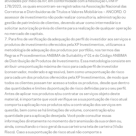
atividades por meio da XP, em conformidade com a Resolução CVM nº
178/2023, os quais encontram-se registrados na Associação Nacional das
Corretoras e Distribuidoras de Títulos e Valores Mobiliários – ANCORD. O
assessor de investimento não pode realizar consultoria, administração ou
gestão de patrimônio de clientes, devendo atuar como intermediário e
solicitar autorização prévia do cliente para a realização de qualquer operação
no mercado de capitais.
Para fins de verificação da adequação do perfil do investidor aos serviços e
produtos de investimento oferecidos pela XP Investimentos, utilizamos a
metodologia de adequação dos produtos por portfólio, nos termos das
Regras e Procedimentos ANBIMA de Suitability nº 01 e do Código ANBIMA
de Distribuição de Produtos de Investimento. Essa metodologia consiste em
atribuir uma pontuação máxima de risco para cada perfil de investidor
(conservador, moderado e agressivo), bem como uma pontuação de risco
para cada um dos produtos oferecidos pela XP Investimentos, de modo que
todos os clientes possam ter acesso a todos os produtos, desde que dentro
das quantidades e limites da pontuação de risco definidas para o seu perfil.
Antes de aplicar nos produtos e/ou contratar os serviços objeto deste
material, é importante que você verifique se a sua pontuação de risco atual
comporta a aplicação nos produtos e/ou a contratação dos serviços em
questão, bem como se há limitações de volume, concentração e/ou
quantidade para a aplicação desejada. Você pode consultar essas
informações diretamente no momento da transmissão da sua ordem ou,
ainda, consultando o risco geral da sua carteira na tela de carteira (Visão
Risco). Caso a sua pontuação de risco atual não comporte a