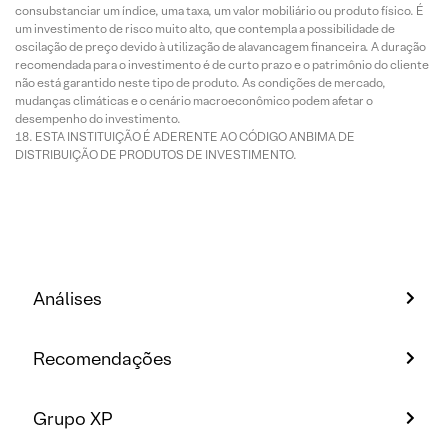
consubstanciar um índice, uma taxa, um valor mobiliário ou produto físico. É
um investimento de risco muito alto, que contempla a possibilidade de
oscilação de preço devido à utilização de alavancagem financeira. A duração
recomendada para o investimento é de curto prazo e o patrimônio do cliente
não está garantido neste tipo de produto. As condições de mercado,
mudanças climáticas e o cenário macroeconômico podem afetar o
desempenho do investimento.
ESTA INSTITUIÇÃO É ADERENTE AO CÓDIGO ANBIMA DE
DISTRIBUIÇÃO DE PRODUTOS DE INVESTIMENTO.
Análises
Recomendações
Grupo XP