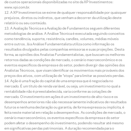
de custos operacionais disponibilizadas no site da XP Investimentos:
www.xpi.com.br.
A XP Investimentos se exime de qualquer responsabilidade por quaisquer
prejuízos, diretos ou indiretos, que venham a decorrer da utilização deste
relatório ou seu conteúdo.
A Avaliação Técnica e a Avaliação de Fundamentos seguem diferentes
metodologias de análise. A Análise Técnica é executada seguindo conceitos
como tendência, suporte, resistência, candles, volumes, médias móveis
entre outros. Já a Análise Fundamentalista utiliza como informação os
resultados divulgados pelas companhias emissoras e suas projeções. Desta
forma, as opiniões dos Analistas Fundamentalistas, que buscam os melhores
retornos dadas as condições de mercado, o cenário macroeconômico e os
eventos específicos da empresa e do setor, podem divergir das opiniões dos
Analistas Técnicos, que visam identificar os movimentos mais prováveis dos
preços dos ativos, com utilização de “stops” para limitar as possíveis perdas.
Ação é uma fração do capital de uma empresa que é negociada no
mercado. É um título de renda variável, ou seja, um investimento no qual a
rentabilidade não é preestabelecida, varia conforme as cotações de
mercado. O investimento em ações é um investimento de alto risco e os
desempenhos anteriores não são necessariamente indicativos de resultados
futuros e nenhuma declaração ou garantia, de forma expressa ou implícita, é
feita neste material em relação a desempenhos. As condições de mercado, o
cenário macroeconômico, os eventos específicos da empresa e do setor
podem afetar o desempenho do investimento, podendo resultar até mesmo
em significativas perdas patrimoniais. A duração recomendada para o