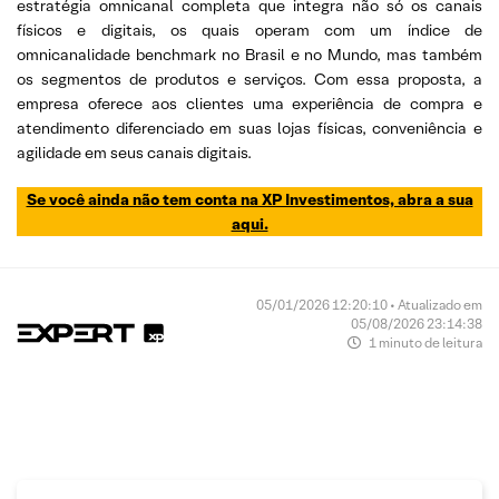
estratégia omnicanal completa que integra não só os canais
físicos e digitais, os quais operam com um índice de
omnicanalidade benchmark no Brasil e no Mundo, mas também
os segmentos de produtos e serviços. Com essa proposta, a
empresa oferece aos clientes uma experiência de compra e
atendimento diferenciado em suas lojas físicas, conveniência e
agilidade em seus canais digitais.
Se você ainda não tem conta na XP Investimentos, abra a sua
aqui.
05/01/2026 12:20:10 • Atualizado em
05/08/2026 23:14:38
1 minuto de leitura