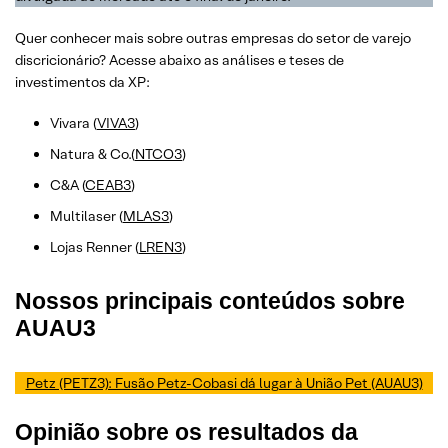
Quer conhecer mais sobre outras empresas do setor de varejo
discricionário? Acesse abaixo as análises e teses de
investimentos da XP:
Vivara (
VIVA3
)
Natura & Co.(
NTCO3
)
C&A (
CEAB3
)
Multilaser (
MLAS3
)
Lojas Renner (
LREN3
)
Nossos principais conteúdos sobre
AUAU3
Petz (PETZ3): Fusão Petz-Cobasi dá lugar à União Pet (AUAU3)
Opinião sobre os resultados da