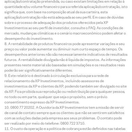
aplicação/contratação pretendida, ou caso existam limitações em relação à
quantidade e/ou volume financeiro para a referida aplicação/contratação, isto
significa que, com base na composição atual da sua carteira, esta
aplicação/contratação não está adequada ao seu perfil. Em caso de dúvidas
sobre o processo de adequação dos produtos oferecidos pela XP
Investimentos ao seu perfil de investidor, consulte o FAQ. As condições de
mercado, mudanças climáticas e o cenário macroeconômico podem afetar o
desempenho do investimento.
A rentabilidade de produtos financeiros pode apresentar variações e seu
preço ou valor pode aumentar ou diminuir num curto espaço de tempo. Os
desempenhos anteriores não são necessariamente indicativos de resultados
futuros. A rentabilidade divulgada não é líquida de impostos. As informações
presentes neste material são baseadas em simulações e os resultados reais
poderão ser significativamente diferentes.
Este relatório é destinado à circulação exclusiva para a rede de
relacionamento da XP Investimentos, incluindo assessores de
investimentos da XP e clientes da XP, podendo também ser divulgado no site
da XP. Fica proibida sua reprodução ou redistribuição para qualquer pessoa,
no todo ou em parte, qualquer que seja o propósito, sem o prévio
consentimento expresso da XP Investimentos.
0800 77 20202. A Ouvidoria da XP Investimentos tem a missão de servir
de canal de contato sempre que os clientes que não se sentirem satisfeitos
com as soluções dadas pela empresa aos seus problemas. O contato pode
ser realizado por meio do telefone: 0800 722 3710.
O custo da operação e a política de cobrança estão definidos nas tabelas