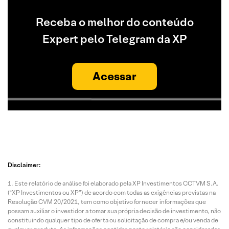
Receba o melhor do conteúdo
Expert pelo Telegram da XP
Acessar
Disclaimer:
Este relatório de análise foi elaborado pela XP Investimentos CCTVM S.A.
(“XP Investimentos ou XP”) de acordo com todas as exigências previstas na
Resolução CVM 20/2021, tem como objetivo fornecer informações que
possam auxiliar o investidor a tomar sua própria decisão de investimento, não
constituindo qualquer tipo de oferta ou solicitação de compra e/ou venda de