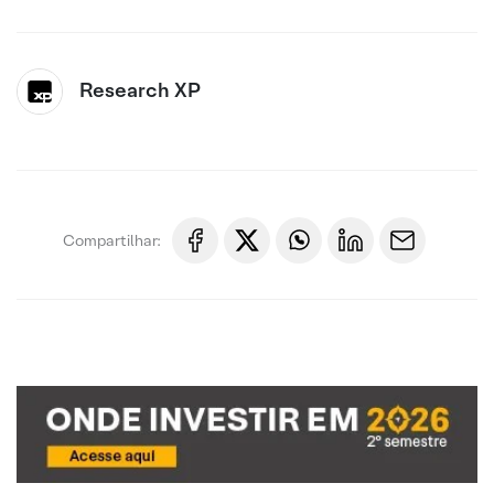
Research XP
Compartilhar: