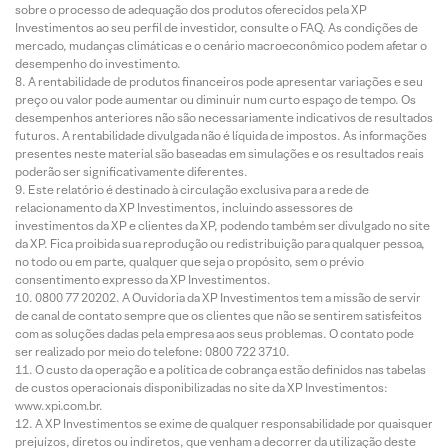
sobre o processo de adequação dos produtos oferecidos pela XP
Investimentos ao seu perfil de investidor, consulte o FAQ. As condições de
mercado, mudanças climáticas e o cenário macroeconômico podem afetar o
desempenho do investimento.
A rentabilidade de produtos financeiros pode apresentar variações e seu
preço ou valor pode aumentar ou diminuir num curto espaço de tempo. Os
desempenhos anteriores não são necessariamente indicativos de resultados
futuros. A rentabilidade divulgada não é líquida de impostos. As informações
presentes neste material são baseadas em simulações e os resultados reais
poderão ser significativamente diferentes.
Este relatório é destinado à circulação exclusiva para a rede de
relacionamento da XP Investimentos, incluindo assessores de
investimentos da XP e clientes da XP, podendo também ser divulgado no site
da XP. Fica proibida sua reprodução ou redistribuição para qualquer pessoa,
no todo ou em parte, qualquer que seja o propósito, sem o prévio
consentimento expresso da XP Investimentos.
0800 77 20202. A Ouvidoria da XP Investimentos tem a missão de servir
de canal de contato sempre que os clientes que não se sentirem satisfeitos
com as soluções dadas pela empresa aos seus problemas. O contato pode
ser realizado por meio do telefone: 0800 722 3710.
O custo da operação e a política de cobrança estão definidos nas tabelas
de custos operacionais disponibilizadas no site da XP Investimentos:
www.xpi.com.br.
A XP Investimentos se exime de qualquer responsabilidade por quaisquer
prejuízos, diretos ou indiretos, que venham a decorrer da utilização deste