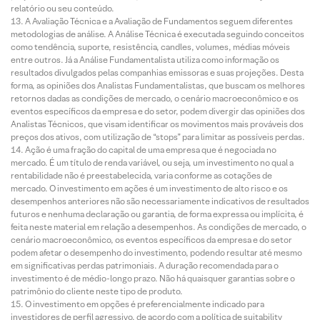
relatório ou seu conteúdo.
A Avaliação Técnica e a Avaliação de Fundamentos seguem diferentes
metodologias de análise. A Análise Técnica é executada seguindo conceitos
como tendência, suporte, resistência, candles, volumes, médias móveis
entre outros. Já a Análise Fundamentalista utiliza como informação os
resultados divulgados pelas companhias emissoras e suas projeções. Desta
forma, as opiniões dos Analistas Fundamentalistas, que buscam os melhores
retornos dadas as condições de mercado, o cenário macroeconômico e os
eventos específicos da empresa e do setor, podem divergir das opiniões dos
Analistas Técnicos, que visam identificar os movimentos mais prováveis dos
preços dos ativos, com utilização de “stops” para limitar as possíveis perdas.
Ação é uma fração do capital de uma empresa que é negociada no
mercado. É um título de renda variável, ou seja, um investimento no qual a
rentabilidade não é preestabelecida, varia conforme as cotações de
mercado. O investimento em ações é um investimento de alto risco e os
desempenhos anteriores não são necessariamente indicativos de resultados
futuros e nenhuma declaração ou garantia, de forma expressa ou implícita, é
feita neste material em relação a desempenhos. As condições de mercado, o
cenário macroeconômico, os eventos específicos da empresa e do setor
podem afetar o desempenho do investimento, podendo resultar até mesmo
em significativas perdas patrimoniais. A duração recomendada para o
investimento é de médio-longo prazo. Não há quaisquer garantias sobre o
patrimônio do cliente neste tipo de produto.
O investimento em opções é preferencialmente indicado para
investidores de perfil agressivo, de acordo com a política de suitability