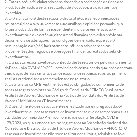
Este relatório foi elaborado considerando a classificação de risco dos
produtos de modo a gerar resultados de alocação para cada perfil de
investidor.
O(s) signatário(s) deste relatório declara(m) que as recomendações
refletem única e exclusivamente suas análises e opiniões pessoais, que
foram produzidas de forma independente, inclusive em relação à XP
Investimentos e que estão sujeitas a modificações sem aviso prévio em
decorrência de alterações nas condições de mercado, e que sua(s)
remuneração(es) é(são) indiretamente influenciada por receitas
provenientes dos negócios e operações financeiras realizadas pela XP
Investimentos.
O analista responsável pelo conteúdo deste relatório e pelo cumprimento
da Resolução CVM nº 20/2021 está indicado acima, sendo que, caso constem
a indicação de mais um analista no relatório, o responsável será o primeiro
analista credenciado a ser mencionado no relatório.
Os analistas da XP Investimentos estão obrigados ao cumprimento de
todas as regras previstas no Código de Conduta da APIMEC Brasil para o
Analista de Valores Mobiliários e na Política de Conduta dos Analistas de
Valores Mobiliários da XP Investimentos.
O atendimento de nossos clientes é realizado por empregados da XP
Investimentos ou por assessores de investimento que desempenham suas
atividades por meio da XP, em conformidade com a Resolução CVM nº
178/2023, os quais encontram-se registrados na Associação Nacional das
Corretoras e Distribuidoras de Títulos e Valores Mobiliários – ANCORD. O
assessor de investimento não pode realizar consultoria, administração ou