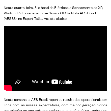
Nesta quarta-feira, 8, o head de Elétricas e Saneamento da XP,
Vladimir Pinto, recebeu José Simão, CFO e RI da AES Brasil
(AESB3), no Expert Talks. Assista abaixo.
Nesta semana, a AES Brasil reportou resultados operacionais em
linha com as nossas expectativas, com melhor geração hídrica
em relação ao ano anterior, embora a geração eólica tenha sido