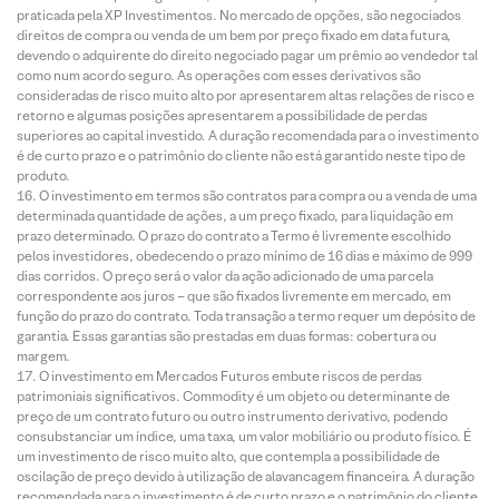
praticada pela XP Investimentos. No mercado de opções, são negociados
direitos de compra ou venda de um bem por preço fixado em data futura,
devendo o adquirente do direito negociado pagar um prêmio ao vendedor tal
como num acordo seguro. As operações com esses derivativos são
consideradas de risco muito alto por apresentarem altas relações de risco e
retorno e algumas posições apresentarem a possibilidade de perdas
superiores ao capital investido. A duração recomendada para o investimento
é de curto prazo e o patrimônio do cliente não está garantido neste tipo de
produto.
O investimento em termos são contratos para compra ou a venda de uma
determinada quantidade de ações, a um preço fixado, para liquidação em
prazo determinado. O prazo do contrato a Termo é livremente escolhido
pelos investidores, obedecendo o prazo mínimo de 16 dias e máximo de 999
dias corridos. O preço será o valor da ação adicionado de uma parcela
correspondente aos juros – que são fixados livremente em mercado, em
função do prazo do contrato. Toda transação a termo requer um depósito de
garantia. Essas garantias são prestadas em duas formas: cobertura ou
margem.
O investimento em Mercados Futuros embute riscos de perdas
patrimoniais significativos. Commodity é um objeto ou determinante de
preço de um contrato futuro ou outro instrumento derivativo, podendo
consubstanciar um índice, uma taxa, um valor mobiliário ou produto físico. É
um investimento de risco muito alto, que contempla a possibilidade de
oscilação de preço devido à utilização de alavancagem financeira. A duração
recomendada para o investimento é de curto prazo e o patrimônio do cliente