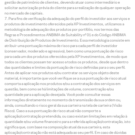
gestão de patrimônio de clientes, devendo atuar como intermediário e
solicitar autorização prévia do cliente para a realização de qualquer operação
no mercado de capitais.
Para fins de verificação da adequação do perfil do investidor aos serviços e
produtos de investimento oferecidos pela XP Investimentos, utilizamos a
metodologia de adequação dos produtos por portfólio, nos termos das
Regras e Procedimentos ANBIMA de Suitability nº 01 e do Código ANBIMA
de Distribuição de Produtos de Investimento. Essa metodologia consiste em
atribuir uma pontuação máxima de risco para cada perfil de investidor
(conservador, moderado e agressivo), bem como uma pontuação de risco
para cada um dos produtos oferecidos pela XP Investimentos, de modo que
todos os clientes possam ter acesso a todos os produtos, desde que dentro
das quantidades e limites da pontuação de risco definidas para o seu perfil.
Antes de aplicar nos produtos e/ou contratar os serviços objeto deste
material, é importante que você verifique se a sua pontuação de risco atual
comporta a aplicação nos produtos e/ou a contratação dos serviços em
questão, bem como se há limitações de volume, concentração e/ou
quantidade para a aplicação desejada. Você pode consultar essas
informações diretamente no momento da transmissão da sua ordem ou,
ainda, consultando o risco geral da sua carteira na tela de carteira (Visão
Risco). Caso a sua pontuação de risco atual não comporte a
aplicação/contratação pretendida, ou caso existam limitações em relação à
quantidade e/ou volume financeiro para a referida aplicação/contratação, isto
significa que, com base na composição atual da sua carteira, esta
aplicação/contratação não está adequada ao seu perfil. Em caso de dúvidas