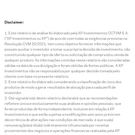
Disclaimer:
Este relatório de análise foi elaborado pela XP Investimentos CCTVM S.A.
(“XP Investimentos ou XP”) de acordo com todas as exigências previstas na
Resolução CVM 20/2021, tem como objetivo fornecer informações que
possam auxiliar o investidor a tomar sua própria decisão de investimento, não
constituindo qualquer tipo de oferta ou solicitação de compra e/ou venda de
qualquer produto. As informações contidas neste relatório são consideradas
válidas na data de sua divulgação e foram obtidas de fontes públicas. A XP
Investimentos não se responsabiliza por qualquer decisão tomada pelo
cliente com base no presente relatório.
Este relatório foi elaborado considerando a classificação de risco dos
produtos de modo a gerar resultados de alocação para cada perfil de
investidor.
O(s) signatário(s) deste relatório declara(m) que as recomendações
refletem única e exclusivamente suas análises e opiniões pessoais, que
foram produzidas de forma independente, inclusive em relação à XP
Investimentos e que estão sujeitas a modificações sem aviso prévio em
decorrência de alterações nas condições de mercado, e que sua(s)
remuneração(es) é(são) indiretamente influenciada por receitas
provenientes dos negócios e operações financeiras realizadas pela XP