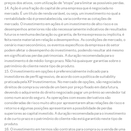
preços dos ativos, com utilização de “stops” para limitar as possíveis perdas.
Ação é uma fração do capital de uma empresa que é negociada no
mercado. É um título de renda variável, ou seja, um investimento no qual a
rentabilidade não é preestabelecida, varia conforme as cotações de
mercado. O investimento em ações é um investimento de alto risco e os
desempenhos anteriores não são necessariamente indicativos de resultados
futuros e nenhuma declaração ou garantia, de forma expressa ou implícita, é
feita neste material em relação a desempenhos. As condições de mercado, o
cenário macroeconômico, os eventos específicos da empresa e do setor
podem afetar o desempenho do investimento, podendo resultar até mesmo
em significativas perdas patrimoniais. A duração recomendada para o
investimento é de médio-longo prazo. Não há quaisquer garantias sobre o
patrimônio do cliente neste tipo de produto.
O investimento em opções é preferencialmente indicado para
investidores de perfil agressivo, de acordo com a política de suitability
praticada pela XP Investimentos. No mercado de opções, são negociados
direitos de compra ou venda de um bem por preço fixado em data futura,
devendo o adquirente do direito negociado pagar um prêmio ao vendedor tal
como num acordo seguro. As operações com esses derivativos são
consideradas de risco muito alto por apresentarem altas relações de risco e
retorno e algumas posições apresentarem a possibilidade de perdas
superiores ao capital investido. A duração recomendada para o investimento
é de curto prazo e o patrimônio do cliente não está garantido neste tipo de
produto.
O investimento em termos são contratos para compra ou a venda de uma