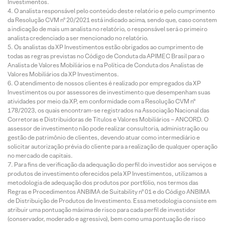
Investimentos.
O analista responsável pelo conteúdo deste relatório e pelo cumprimento
da Resolução CVM nº 20/2021 está indicado acima, sendo que, caso constem
a indicação de mais um analista no relatório, o responsável será o primeiro
analista credenciado a ser mencionado no relatório.
Os analistas da XP Investimentos estão obrigados ao cumprimento de
todas as regras previstas no Código de Conduta da APIMEC Brasil para o
Analista de Valores Mobiliários e na Política de Conduta dos Analistas de
Valores Mobiliários da XP Investimentos.
O atendimento de nossos clientes é realizado por empregados da XP
Investimentos ou por assessores de investimento que desempenham suas
atividades por meio da XP, em conformidade com a Resolução CVM nº
178/2023, os quais encontram-se registrados na Associação Nacional das
Corretoras e Distribuidoras de Títulos e Valores Mobiliários – ANCORD. O
assessor de investimento não pode realizar consultoria, administração ou
gestão de patrimônio de clientes, devendo atuar como intermediário e
solicitar autorização prévia do cliente para a realização de qualquer operação
no mercado de capitais.
Para fins de verificação da adequação do perfil do investidor aos serviços e
produtos de investimento oferecidos pela XP Investimentos, utilizamos a
metodologia de adequação dos produtos por portfólio, nos termos das
Regras e Procedimentos ANBIMA de Suitability nº 01 e do Código ANBIMA
de Distribuição de Produtos de Investimento. Essa metodologia consiste em
atribuir uma pontuação máxima de risco para cada perfil de investidor
(conservador, moderado e agressivo), bem como uma pontuação de risco