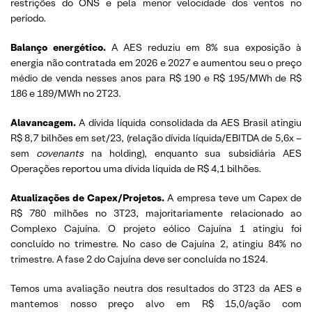
restrições do ONS e pela menor velocidade dos ventos no
período.
Balanço energético.
A AES reduziu em 8% sua exposição à
energia não contratada em 2026 e 2027 e aumentou seu o preço
médio de venda nesses anos para R$ 190 e R$ 195/MWh de R$
186 e 189/MWh no 2T23.
Alavancagem.
A dívida líquida consolidada da AES Brasil atingiu
R$ 8,7 bilhões em set/23, (relação dívida líquida/EBITDA de 5,6x –
sem
covenants
na holding), enquanto sua subsidiária AES
Operações reportou uma dívida líquida de R$ 4,1 bilhões.
Atualizações de Capex/Projetos.
A empresa teve um Capex de
R$ 780 milhões no 3T23, majoritariamente relacionado ao
Complexo Cajuína. O projeto eólico Cajuína 1 atingiu foi
concluído no trimestre. No caso de Cajuína 2, atingiu 84% no
trimestre. A fase 2 do Cajuína deve ser concluída no 1S24.
Temos uma avaliação neutra dos resultados do 3T23 da AES e
mantemos nosso preço alvo em R$ 15,0/ação com