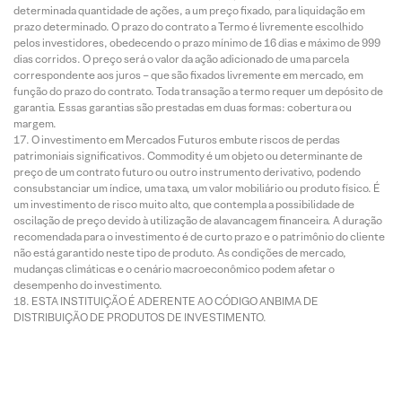
determinada quantidade de ações, a um preço fixado, para liquidação em
prazo determinado. O prazo do contrato a Termo é livremente escolhido
pelos investidores, obedecendo o prazo mínimo de 16 dias e máximo de 999
dias corridos. O preço será o valor da ação adicionado de uma parcela
correspondente aos juros – que são fixados livremente em mercado, em
função do prazo do contrato. Toda transação a termo requer um depósito de
garantia. Essas garantias são prestadas em duas formas: cobertura ou
margem.
O investimento em Mercados Futuros embute riscos de perdas
patrimoniais significativos. Commodity é um objeto ou determinante de
preço de um contrato futuro ou outro instrumento derivativo, podendo
consubstanciar um índice, uma taxa, um valor mobiliário ou produto físico. É
um investimento de risco muito alto, que contempla a possibilidade de
oscilação de preço devido à utilização de alavancagem financeira. A duração
recomendada para o investimento é de curto prazo e o patrimônio do cliente
não está garantido neste tipo de produto. As condições de mercado,
mudanças climáticas e o cenário macroeconômico podem afetar o
desempenho do investimento.
ESTA INSTITUIÇÃO É ADERENTE AO CÓDIGO ANBIMA DE
DISTRIBUIÇÃO DE PRODUTOS DE INVESTIMENTO.