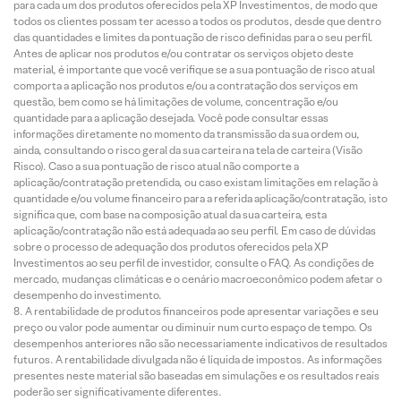
para cada um dos produtos oferecidos pela XP Investimentos, de modo que
todos os clientes possam ter acesso a todos os produtos, desde que dentro
das quantidades e limites da pontuação de risco definidas para o seu perfil.
Antes de aplicar nos produtos e/ou contratar os serviços objeto deste
material, é importante que você verifique se a sua pontuação de risco atual
comporta a aplicação nos produtos e/ou a contratação dos serviços em
questão, bem como se há limitações de volume, concentração e/ou
quantidade para a aplicação desejada. Você pode consultar essas
informações diretamente no momento da transmissão da sua ordem ou,
ainda, consultando o risco geral da sua carteira na tela de carteira (Visão
Risco). Caso a sua pontuação de risco atual não comporte a
aplicação/contratação pretendida, ou caso existam limitações em relação à
quantidade e/ou volume financeiro para a referida aplicação/contratação, isto
significa que, com base na composição atual da sua carteira, esta
aplicação/contratação não está adequada ao seu perfil. Em caso de dúvidas
sobre o processo de adequação dos produtos oferecidos pela XP
Investimentos ao seu perfil de investidor, consulte o FAQ. As condições de
mercado, mudanças climáticas e o cenário macroeconômico podem afetar o
desempenho do investimento.
A rentabilidade de produtos financeiros pode apresentar variações e seu
preço ou valor pode aumentar ou diminuir num curto espaço de tempo. Os
desempenhos anteriores não são necessariamente indicativos de resultados
futuros. A rentabilidade divulgada não é líquida de impostos. As informações
presentes neste material são baseadas em simulações e os resultados reais
poderão ser significativamente diferentes.