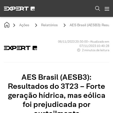
Ações
Relatórios
AES Brasil (AESB3): Result
06/11/2023 20:50:00 • Atualizado em
07/11/2023 10:40:28
2 minutos de leitura
AES Brasil (AESB3):
Resultados do 3T23 – Forte
geração hídrica, mas eólica
foi prejudicada por