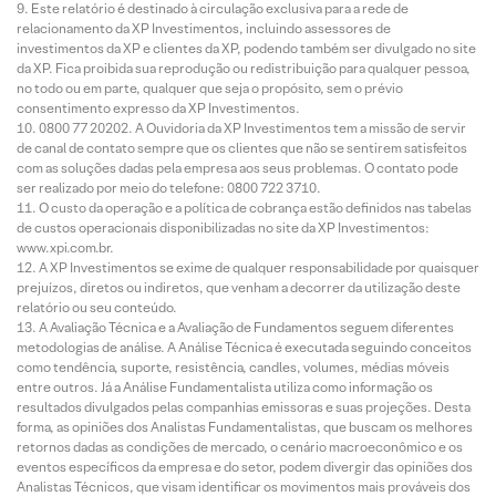
Este relatório é destinado à circulação exclusiva para a rede de
relacionamento da XP Investimentos, incluindo assessores de
investimentos da XP e clientes da XP, podendo também ser divulgado no site
da XP. Fica proibida sua reprodução ou redistribuição para qualquer pessoa,
no todo ou em parte, qualquer que seja o propósito, sem o prévio
consentimento expresso da XP Investimentos.
0800 77 20202. A Ouvidoria da XP Investimentos tem a missão de servir
de canal de contato sempre que os clientes que não se sentirem satisfeitos
com as soluções dadas pela empresa aos seus problemas. O contato pode
ser realizado por meio do telefone: 0800 722 3710.
O custo da operação e a política de cobrança estão definidos nas tabelas
de custos operacionais disponibilizadas no site da XP Investimentos:
www.xpi.com.br.
A XP Investimentos se exime de qualquer responsabilidade por quaisquer
prejuízos, diretos ou indiretos, que venham a decorrer da utilização deste
relatório ou seu conteúdo.
A Avaliação Técnica e a Avaliação de Fundamentos seguem diferentes
metodologias de análise. A Análise Técnica é executada seguindo conceitos
como tendência, suporte, resistência, candles, volumes, médias móveis
entre outros. Já a Análise Fundamentalista utiliza como informação os
resultados divulgados pelas companhias emissoras e suas projeções. Desta
forma, as opiniões dos Analistas Fundamentalistas, que buscam os melhores
retornos dadas as condições de mercado, o cenário macroeconômico e os
eventos específicos da empresa e do setor, podem divergir das opiniões dos
Analistas Técnicos, que visam identificar os movimentos mais prováveis dos