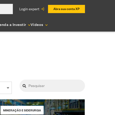
login expert
Abra sua conta XP
enda a Investir
Vídeos
MINERAÇÃO E SIDERURGIA