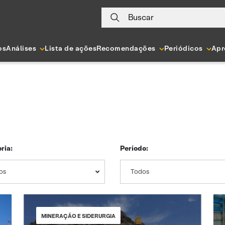
Buscar
os
Análises
Lista de ações
Recomendações
Periódicos
Apr
ria:
Período:
os
Todos
MINERAÇÃO E SIDERURGIA