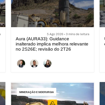
a
5 Ago 2026 • 3 mins de leitura
Aura (AURA33): Guidance
inalterado implica melhora relevante
no 2S26E; revisão do 2T26
MINERAÇÃO E SIDERURGIA