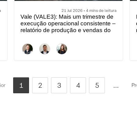
a
21 Jul 2026 • 4 mins de leitura
Vale (VALE3): Mais um trimestre de
execução operacional consistente –
relatório de produção e vendas do
2T26
1
2
3
4
5
...
ior
Pr