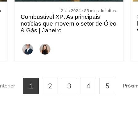
a
2 Jan 2024 • 55 mins de leitura
Combustível XP: As principais
notícias que movem o setor de Óleo
& Gás | Janeiro
1
2
3
4
5
nterior
Próxi