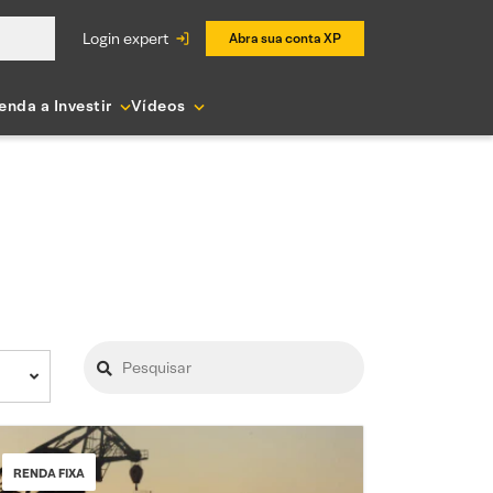
login expert
Abra sua conta XP
enda a Investir
Vídeos
RENDA FIXA