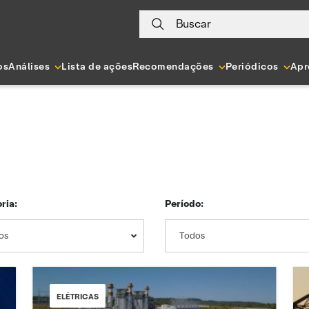
Buscar
os
Análises
Lista de ações
Recomendações
Periódicos
Apr
ria:
Período:
os
Todos
ELÉTRICAS