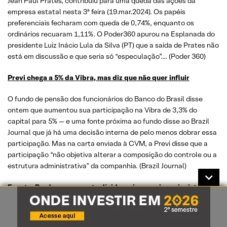
Jean Paul Prates, contribuiu para uma queda das ações da
empresa estatal nesta 3ª feira (19.mar.2024). Os papéis
preferenciais fecharam com queda de 0,74%, enquanto os
ordinários recuaram 1,11%. O Poder360 apurou na Esplanada do
presidente Luiz Inácio Lula da Silva (PT) que a saída de Prates não
está em discussão e que seria só “especulação”…. (Poder 360)
Previ chega a 5% da Vibra, mas diz que não quer influir
O fundo de pensão dos funcionários do Banco do Brasil disse
ontem que aumentou sua participação na Vibra de 3,3% do
capital para 5% — e uma fonte próxima ao fundo disse ao Brazil
Journal que já há uma decisão interna de pelo menos dobrar essa
participação. Mas na carta enviada à CVM, a Previ disse que a
participação “não objetiva alterar a composição do controle ou a
estrutura administrativa” da companhia. (Brazil Journal)
Enauta: Bradesco converte dívida e vira o maior acionista
Com a conversão, a participação da Queiroz Galvão cairá de 38%
para 15% do capital – sendo 8% de forma direta e 7% por meio de