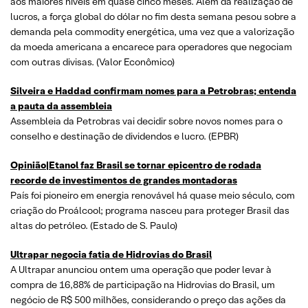
aos maiores níveis em quase cinco meses. Além da realização de
lucros, a força global do dólar no fim desta semana pesou sobre a
demanda pela commodity energética, uma vez que a valorização
da moeda americana a encarece para operadores que negociam
com outras divisas. (Valor Econômico)
Silveira e Haddad confirmam nomes para a Petrobras; entenda
a pauta da assembleia
Assembleia da Petrobras vai decidir sobre novos nomes para o
conselho e destinação de dividendos e lucro. (EPBR)
Opinião|Etanol faz Brasil se tornar epicentro de rodada
recorde de investimentos de grandes montadoras
País foi pioneiro em energia renovável há quase meio século, com
criação do Proálcool; programa nasceu para proteger Brasil das
altas do petróleo. (Estado de S. Paulo)
Ultrapar negocia fatia de Hidrovias do Brasil
A Ultrapar anunciou ontem uma operação que poder levar à
compra de 16,88% de participação na Hidrovias do Brasil, um
negócio de R$ 500 milhões, considerando o preço das ações da