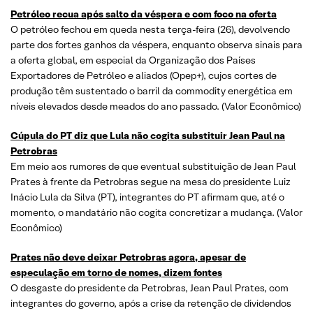
Petróleo recua após salto da véspera e com foco na oferta
O petróleo fechou em queda nesta terça-feira (26), devolvendo
parte dos fortes ganhos da véspera, enquanto observa sinais para
a oferta global, em especial da Organização dos Países
Exportadores de Petróleo e aliados (Opep+), cujos cortes de
produção têm sustentado o barril da commodity energética em
níveis elevados desde meados do ano passado. (Valor Econômico)
Cúpula do PT diz que Lula não cogita substituir Jean Paul na
Petrobras
Em meio aos rumores de que eventual substituição de Jean Paul
Prates à frente da Petrobras segue na mesa do presidente Luiz
Inácio Lula da Silva (PT), integrantes do PT afirmam que, até o
momento, o mandatário não cogita concretizar a mudança. (Valor
Econômico)
Prates não deve deixar Petrobras agora, apesar de
especulação em torno de nomes, dizem fontes
O desgaste do presidente da Petrobras, Jean Paul Prates, com
integrantes do governo, após a crise da retenção de dividendos