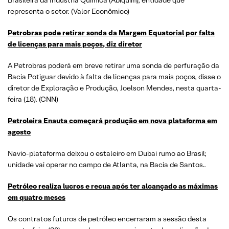
representa o setor. (Valor Econômico)
Petrobras pode retirar sonda da Margem Equatorial por falta
de licenças para mais poços, diz diretor
A Petrobras poderá em breve retirar uma sonda de perfuração da
Bacia Potiguar devido à falta de licenças para mais poços, disse o
diretor de Exploração e Produção, Joelson Mendes, nesta quarta-
feira (18). (CNN)
Petroleira Enauta começará produção em nova plataforma em
agosto
Navio-plataforma deixou o estaleiro em Dubai rumo ao Brasil;
unidade vai operar no campo de Atlanta, na Bacia de Santos..
Petróleo realiza lucros e recua após ter alcançado as máximas
em quatro meses
Os contratos futuros de petróleo encerraram a sessão desta