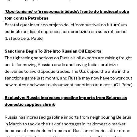
‘Oportunismo’ e ‘irresponsabilidade’: frente do biodiesel sobe
tom contra Petrobras
Estatal quer inserir no projeto de lei ‘combustível do futuro’ um
estímulo ao diesel coprocessado, produzido em suas refinarias
(Estado de S. Paulo)
Sanctions Begin To Bite Into Russian Oil Exports
The tightening sanctions on Russia’s oil exports are raising freight
costs for moving Russian crude and having India scrutinize
deliveries to avoid opaque trades. The U.S. upped the ante in the
sanctions game last month, and Russia may now have to work out
new routes and ways to circumvent sanctions at a cost. (Oil Price)
Exclusive: Russia increases gasoline imports from Belarus as
domestic supplies shrink
Russia has increased gasoline imports from neighbouring Belarus
in March to tackle the risk of shortages in its domestic market
because of unscheduled repairs at Russian refineries after drone