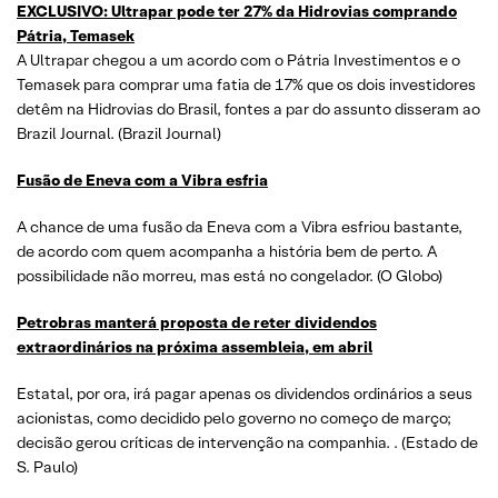
EXCLUSIVO: Ultrapar pode ter 27% da Hidrovias comprando
Pátria, Temasek
A Ultrapar chegou a um acordo com o Pátria Investimentos e o
Temasek para comprar uma fatia de 17% que os dois investidores
detêm na Hidrovias do Brasil, fontes a par do assunto disseram ao
Brazil Journal. (Brazil Journal)
Fusão de Eneva com a Vibra esfria
A chance de uma fusão da Eneva com a Vibra esfriou bastante,
de acordo com quem acompanha a história bem de perto. A
possibilidade não morreu, mas está no congelador. (O Globo)
Petrobras manterá proposta de reter dividendos
extraordinários na próxima assembleia, em abril
Estatal, por ora, irá pagar apenas os dividendos ordinários a seus
acionistas, como decidido pelo governo no começo de março;
decisão gerou críticas de intervenção na companhia. . (Estado de
S. Paulo)