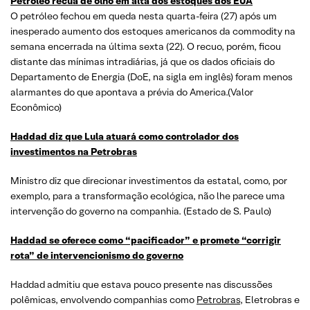
Petróleo recua de olho em alta dos estoques dos EUA
O petróleo fechou em queda nesta quarta-feira (27) após um
inesperado aumento dos estoques americanos da commodity na
semana encerrada na última sexta (22). O recuo, porém, ficou
distante das mínimas intradiárias, já que os dados oficiais do
Departamento de Energia (DoE, na sigla em inglês) foram menos
alarmantes do que apontava a prévia do America.(Valor
Econômico)
Haddad diz que Lula atuará como controlador dos
investimentos na Petrobras
Ministro diz que direcionar investimentos da estatal, como, por
exemplo, para a transformação ecológica, não lhe parece uma
intervenção do governo na companhia. (Estado de S. Paulo)
Haddad se oferece como “pacificador” e promete “corrigir
rota” de intervencionismo do governo
Haddad admitiu que estava pouco presente nas discussões
polêmicas, envolvendo companhias como
Petrobras
, Eletrobras e