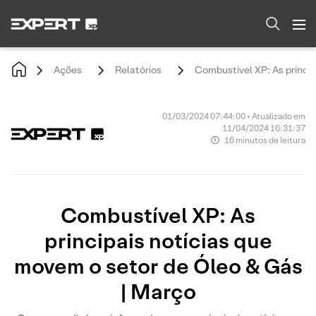
Ações
Relatórios
Combustível XP: As princip
01/03/2024 07:44:00 • Atualizado em
11/04/2024 16:31:37
16 minutos de leitura
Combustível XP: As
principais notícias que
movem o setor de Óleo & Gás
| Março