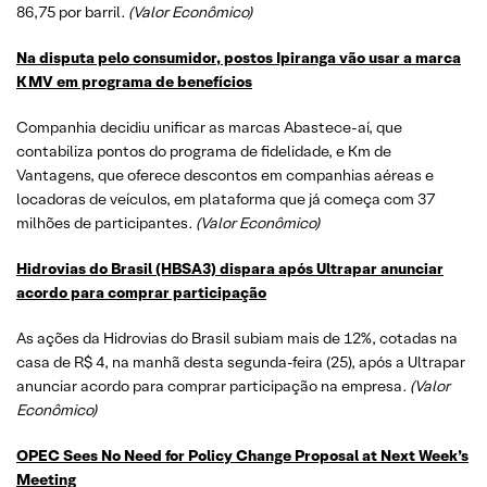
86,75 por barril
. (Valor Econômico)
Na disputa pelo consumidor, postos Ipiranga vão usar a marca
KMV em programa de benefícios
Companhia decidiu unificar as marcas Abastece-aí, que
contabiliza pontos do programa de fidelidade, e Km de
Vantagens, que oferece descontos em companhias aéreas e
locadoras de veículos, em plataforma que já começa com 37
milhões de participantes
. (Valor Econômico)
Hidrovias do Brasil (HBSA3) dispara após Ultrapar anunciar
acordo para comprar participação
As ações da Hidrovias do Brasil subiam mais de 12%, cotadas na
casa de R$ 4, na manhã desta segunda-feira (25), após a Ultrapar
anunciar acordo para comprar participação na empresa
. (Valor
Econômico)
OPEC Sees No Need for Policy Change Proposal at Next Week’s
Meeting