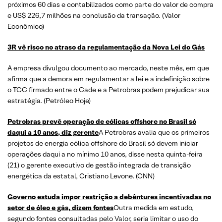
próximos 60 dias e contabilizados como parte do valor de compra
e US$ 226,7 milhões na conclusão da transação. (Valor
Econômico)
3R vê risco no atraso da regulamentação da Nova Lei do Gás
A empresa divulgou documento ao mercado, neste mês, em que
afirma que a demora em regulamentar a lei e a indefinição sobre
o TCC firmado entre o Cade e a Petrobras podem prejudicar sua
estratégia. (Petróleo Hoje)
Petrobras prevê operação de eólicas offshore no Brasil só
daqui a 10 anos, diz gerente
A Petrobras avalia que os primeiros
projetos de energia eólica offshore do Brasil só devem iniciar
operações daqui a no mínimo 10 anos, disse nesta quinta-feira
(21) o gerente executivo de gestão integrada de transição
energética da estatal, Cristiano Levone. (CNN)
Governo estuda impor restrição a debêntures incentivadas no
setor de óleo e gás, dizem fontes
Outra medida em estudo,
segundo fontes consultadas pelo Valor, seria limitar o uso do