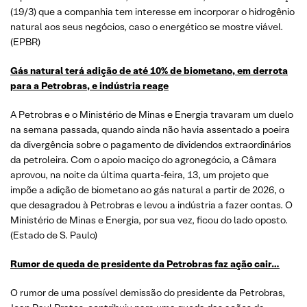
(19/3) que a companhia tem interesse em incorporar o hidrogênio
natural aos seus negócios, caso o energético se mostre viável.
(EPBR)
Gás natural terá adição de até 10% de biometano, em derrota
para a Petrobras, e indústria reage
A Petrobras e o Ministério de Minas e Energia travaram um duelo
na semana passada, quando ainda não havia assentado a poeira
da divergência sobre o pagamento de dividendos extraordinários
da petroleira. Com o apoio maciço do agronegócio, a Câmara
aprovou, na noite da última quarta-feira, 13, um projeto que
impõe a adição de biometano ao gás natural a partir de 2026, o
que desagradou à Petrobras e levou a indústria a fazer contas. O
Ministério de Minas e Energia, por sua vez, ficou do lado oposto.
(Estado de S. Paulo)
Rumor de queda de presidente da Petrobras faz ação cair…
O rumor de uma possível demissão do presidente da Petrobras,