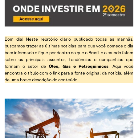
Quinta-Feira, 14 de Março
Quarta-Feira, 13 de Março
Terça-Feira, 12 de Março
Bom dia! Neste relatório diário publicado todas as manhãs,
Segunda-Feira, 11 de Março
buscamos trazer as últimas notícias para que você comece o dia
bem informado e fique por dentro do que o Brasil e o mundo falam
Sexta-Feira, 08 de Março
sobre os principais assuntos, tendências e companhias que
Quinta-Feira, 07 de Março
formam o setor de
Óleo, Gás e Petroquímicos
. Aqui você
encontra o título com o link para a fonte original da notícia, além
Quarta-Feira, 06 de Março
de uma breve descrição do conteúdo.
Terça-Feira, 05 de Março
Segunda-Feira, 04 de Março
Sexta-Feira, 01 de Março