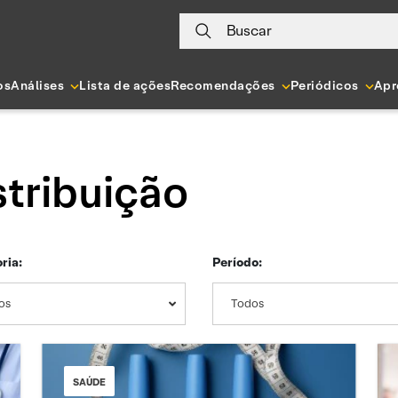
Buscar
os
Análises
Lista de ações
Recomendações
Periódicos
Apr
tribuição
ria:
Período:
os
Todos
SAÚDE