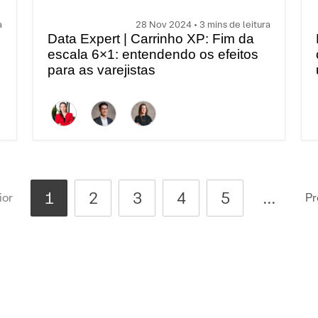
a
28 Nov 2024 • 3 mins de leitura
Data Expert | Carrinho XP: Fim da
escala 6×1: entendendo os efeitos
para as varejistas
1
2
3
4
5
...
ior
Pr