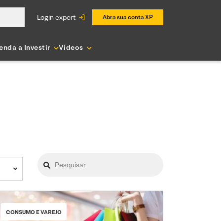
login expert
Abra sua conta XP
enda a Investir
Vídeos
CONSUMO E VAREJO