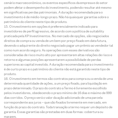
cenário macroeconômico, os eventos específicos da empresa e do setor
podem afetar o desempenho do investimento, podendo resultar até mesmo
em significativas perdas patrimoniais. A duração recomendada para o
investimento é de médio-longo prazo. Não há quaisquer garantias sobre o
patrimônio do cliente neste tipo de produto.
O investimento em opções é preferencialmente indicado para
investidores de perfil agressivo, de acordo com a política de suitability
praticada pela XP Investimentos. No mercado de opções, são negociados
direitos de compra ou venda de um bem por preço fixado em data futura,
devendo o adquirente do direito negociado pagar um prêmio ao vendedor tal
como num acordo seguro. As operações com esses derivativos são
consideradas de risco muito alto por apresentarem altas relações de risco e
retorno e algumas posições apresentarem a possibilidade de perdas
superiores ao capital investido. A duração recomendada para o investimento
é de curto prazo e o patrimônio do cliente não está garantido neste tipo de
produto.
O investimento em termos são contratos para compra ou a venda de uma
determinada quantidade de ações, a um preço fixado, para liquidação em
prazo determinado. O prazo do contrato a Termo é livremente escolhido
pelos investidores, obedecendo o prazo mínimo de 16 dias e máximo de 999
dias corridos. O preço será o valor da ação adicionado de uma parcela
correspondente aos juros – que são fixados livremente em mercado, em
função do prazo do contrato. Toda transação a termo requer um depósito de
garantia. Essas garantias são prestadas em duas formas: cobertura ou
margem.