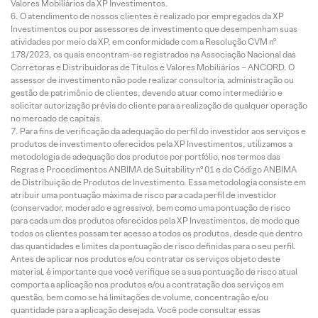
Valores Mobiliários da XP Investimentos.
O atendimento de nossos clientes é realizado por empregados da XP
Investimentos ou por assessores de investimento que desempenham suas
atividades por meio da XP, em conformidade com a Resolução CVM nº
178/2023, os quais encontram-se registrados na Associação Nacional das
Corretoras e Distribuidoras de Títulos e Valores Mobiliários – ANCORD. O
assessor de investimento não pode realizar consultoria, administração ou
gestão de patrimônio de clientes, devendo atuar como intermediário e
solicitar autorização prévia do cliente para a realização de qualquer operação
no mercado de capitais.
Para fins de verificação da adequação do perfil do investidor aos serviços e
produtos de investimento oferecidos pela XP Investimentos, utilizamos a
metodologia de adequação dos produtos por portfólio, nos termos das
Regras e Procedimentos ANBIMA de Suitability nº 01 e do Código ANBIMA
de Distribuição de Produtos de Investimento. Essa metodologia consiste em
atribuir uma pontuação máxima de risco para cada perfil de investidor
(conservador, moderado e agressivo), bem como uma pontuação de risco
para cada um dos produtos oferecidos pela XP Investimentos, de modo que
todos os clientes possam ter acesso a todos os produtos, desde que dentro
das quantidades e limites da pontuação de risco definidas para o seu perfil.
Antes de aplicar nos produtos e/ou contratar os serviços objeto deste
material, é importante que você verifique se a sua pontuação de risco atual
comporta a aplicação nos produtos e/ou a contratação dos serviços em
questão, bem como se há limitações de volume, concentração e/ou
quantidade para a aplicação desejada. Você pode consultar essas