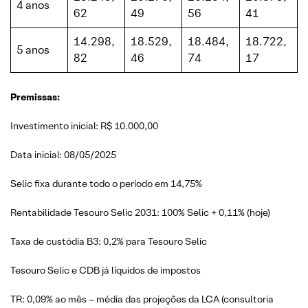
4 anos
62
49
56
41
14.298,
18.529,
18.484,
18.722,
5 anos
82
46
74
17
Premissas:
Investimento inicial: R$ 10.000,00
Data inicial: 08/05/2025
Selic fixa durante todo o período em 14,75%
Rentabilidade Tesouro Selic 2031: 100% Selic + 0,11% (hoje)
Taxa de custódia B3: 0,2% para Tesouro Selic
Tesouro Selic e CDB já líquidos de impostos
TR: 0,09% ao mês – média das projeções da LCA (consultoria