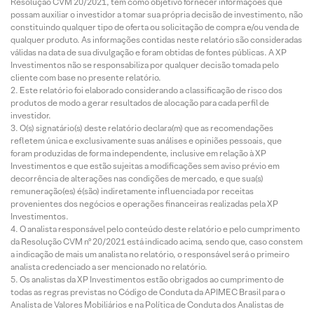
Resolução CVM 20/2021, tem como objetivo fornecer informações que
possam auxiliar o investidor a tomar sua própria decisão de investimento, não
constituindo qualquer tipo de oferta ou solicitação de compra e/ou venda de
qualquer produto. As informações contidas neste relatório são consideradas
válidas na data de sua divulgação e foram obtidas de fontes públicas. A XP
Investimentos não se responsabiliza por qualquer decisão tomada pelo
cliente com base no presente relatório.
Este relatório foi elaborado considerando a classificação de risco dos
produtos de modo a gerar resultados de alocação para cada perfil de
investidor.
O(s) signatário(s) deste relatório declara(m) que as recomendações
refletem única e exclusivamente suas análises e opiniões pessoais, que
foram produzidas de forma independente, inclusive em relação à XP
Investimentos e que estão sujeitas a modificações sem aviso prévio em
decorrência de alterações nas condições de mercado, e que sua(s)
remuneração(es) é(são) indiretamente influenciada por receitas
provenientes dos negócios e operações financeiras realizadas pela XP
Investimentos.
O analista responsável pelo conteúdo deste relatório e pelo cumprimento
da Resolução CVM nº 20/2021 está indicado acima, sendo que, caso constem
a indicação de mais um analista no relatório, o responsável será o primeiro
analista credenciado a ser mencionado no relatório.
Os analistas da XP Investimentos estão obrigados ao cumprimento de
todas as regras previstas no Código de Conduta da APIMEC Brasil para o
Analista de Valores Mobiliários e na Política de Conduta dos Analistas de