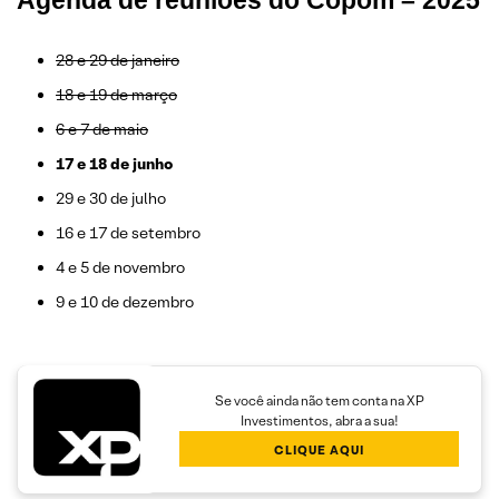
28 e 29 de janeiro
18 e 19 de março
6 e 7 de maio
17 e 18 de junho
29 e 30 de julho
16 e 17 de setembro
4 e 5 de novembro
9 e 10 de dezembro
Se você ainda não tem conta na XP
Investimentos, abra a sua!
CLIQUE AQUI