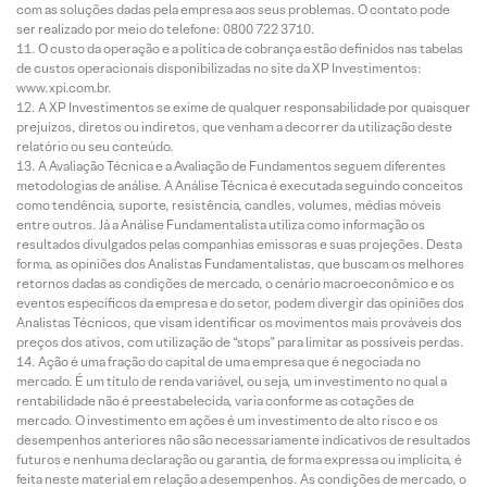
com as soluções dadas pela empresa aos seus problemas. O contato pode
ser realizado por meio do telefone: 0800 722 3710.
O custo da operação e a política de cobrança estão definidos nas tabelas
de custos operacionais disponibilizadas no site da XP Investimentos:
www.xpi.com.br.
A XP Investimentos se exime de qualquer responsabilidade por quaisquer
prejuízos, diretos ou indiretos, que venham a decorrer da utilização deste
relatório ou seu conteúdo.
A Avaliação Técnica e a Avaliação de Fundamentos seguem diferentes
metodologias de análise. A Análise Técnica é executada seguindo conceitos
como tendência, suporte, resistência, candles, volumes, médias móveis
entre outros. Já a Análise Fundamentalista utiliza como informação os
resultados divulgados pelas companhias emissoras e suas projeções. Desta
forma, as opiniões dos Analistas Fundamentalistas, que buscam os melhores
retornos dadas as condições de mercado, o cenário macroeconômico e os
eventos específicos da empresa e do setor, podem divergir das opiniões dos
Analistas Técnicos, que visam identificar os movimentos mais prováveis dos
preços dos ativos, com utilização de “stops” para limitar as possíveis perdas.
Ação é uma fração do capital de uma empresa que é negociada no
mercado. É um título de renda variável, ou seja, um investimento no qual a
rentabilidade não é preestabelecida, varia conforme as cotações de
mercado. O investimento em ações é um investimento de alto risco e os
desempenhos anteriores não são necessariamente indicativos de resultados
futuros e nenhuma declaração ou garantia, de forma expressa ou implícita, é
feita neste material em relação a desempenhos. As condições de mercado, o