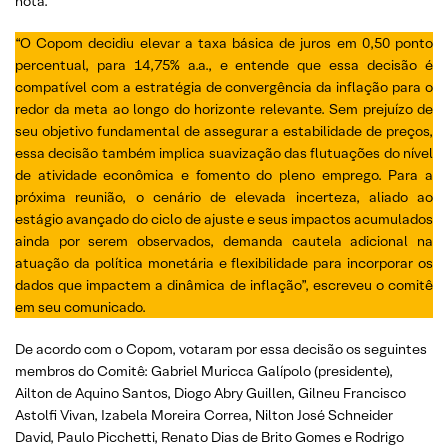
nota.
“O Copom decidiu elevar a taxa básica de juros em 0,50 ponto
percentual, para 14,75% a.a., e entende que essa decisão é
compatível com a estratégia de convergência da inflação para o
redor da meta ao longo do horizonte relevante. Sem prejuízo de
seu objetivo fundamental de assegurar a estabilidade de preços,
essa decisão também implica suavização das flutuações do nível
de atividade econômica e fomento do pleno emprego. Para a
próxima reunião, o cenário de elevada incerteza, aliado ao
estágio avançado do ciclo de ajuste e seus impactos acumulados
ainda por serem observados, demanda cautela adicional na
atuação da política monetária e flexibilidade para incorporar os
dados que impactem a dinâmica de inflação”, escreveu o comitê
em seu comunicado.
De acordo com o Copom, votaram por essa decisão os seguintes
membros do Comitê: Gabriel Muricca Galípolo (presidente),
Ailton de Aquino Santos, Diogo Abry Guillen, Gilneu Francisco
Astolfi Vivan, Izabela Moreira Correa, Nilton José Schneider
David, Paulo Picchetti, Renato Dias de Brito Gomes e Rodrigo