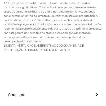
O investimento em Mercados Futuros embute riscos de perdas
patrimoniais significativos. Commodity é um objeto ou determinante de
preço de um contrato futuro ou outro instrumento derivativo, podendo
consubstanciar um índice, uma taxa, um valor mobiliário ou produto físico. É
um investimento de risco muito alto, que contempla a possibilidade de
oscilação de preço devido à utilização de alavancagem financeira. A duração
recomendada para o investimento é de curto prazo e o patrimônio do cliente
não está garantido neste tipo de produto. As condições de mercado,
mudanças climáticas e o cenário macroeconômico podem afetar o
desempenho do investimento.
ESTA INSTITUIÇÃO É ADERENTE AO CÓDIGO ANBIMA DE
DISTRIBUIÇÃO DE PRODUTOS DE INVESTIMENTO.
Análises