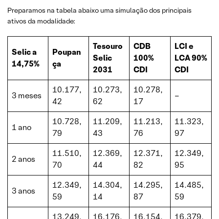
Preparamos na tabela abaixo uma simulação dos principais
ativos da modalidade:
Tesouro
CDB
LCI e
Selic a
Poupan
Selic
100%
LCA 90%
14,75%
ça
2031
CDI
CDI
10.177,
10.273,
10.278,
3 meses
–
42
62
17
10.728,
11.209,
11.213,
11.323,
1 ano
79
43
76
97
11.510,
12.369,
12.371,
12.349,
2 anos
70
44
82
95
12.349,
14.304,
14.295,
14.485,
3 anos
59
14
87
59
13.249,
16.176,
16.154,
16.379,