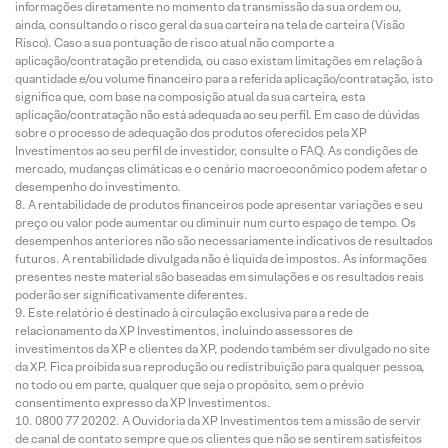
informações diretamente no momento da transmissão da sua ordem ou,
ainda, consultando o risco geral da sua carteira na tela de carteira (Visão
Risco). Caso a sua pontuação de risco atual não comporte a
aplicação/contratação pretendida, ou caso existam limitações em relação à
quantidade e/ou volume financeiro para a referida aplicação/contratação, isto
significa que, com base na composição atual da sua carteira, esta
aplicação/contratação não está adequada ao seu perfil. Em caso de dúvidas
sobre o processo de adequação dos produtos oferecidos pela XP
Investimentos ao seu perfil de investidor, consulte o FAQ. As condições de
mercado, mudanças climáticas e o cenário macroeconômico podem afetar o
desempenho do investimento.
A rentabilidade de produtos financeiros pode apresentar variações e seu
preço ou valor pode aumentar ou diminuir num curto espaço de tempo. Os
desempenhos anteriores não são necessariamente indicativos de resultados
futuros. A rentabilidade divulgada não é líquida de impostos. As informações
presentes neste material são baseadas em simulações e os resultados reais
poderão ser significativamente diferentes.
Este relatório é destinado à circulação exclusiva para a rede de
relacionamento da XP Investimentos, incluindo assessores de
investimentos da XP e clientes da XP, podendo também ser divulgado no site
da XP. Fica proibida sua reprodução ou redistribuição para qualquer pessoa,
no todo ou em parte, qualquer que seja o propósito, sem o prévio
consentimento expresso da XP Investimentos.
0800 77 20202. A Ouvidoria da XP Investimentos tem a missão de servir
de canal de contato sempre que os clientes que não se sentirem satisfeitos