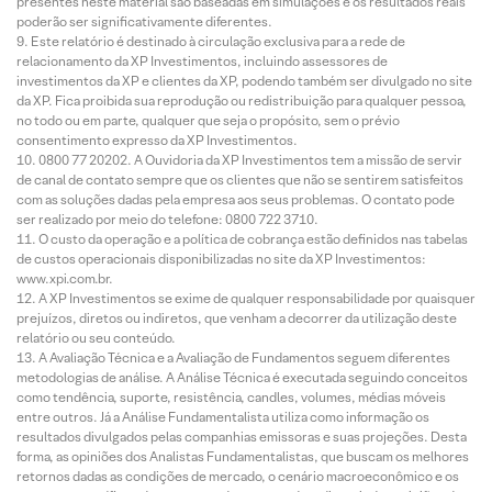
presentes neste material são baseadas em simulações e os resultados reais
poderão ser significativamente diferentes.
Este relatório é destinado à circulação exclusiva para a rede de
relacionamento da XP Investimentos, incluindo assessores de
investimentos da XP e clientes da XP, podendo também ser divulgado no site
da XP. Fica proibida sua reprodução ou redistribuição para qualquer pessoa,
no todo ou em parte, qualquer que seja o propósito, sem o prévio
consentimento expresso da XP Investimentos.
0800 77 20202. A Ouvidoria da XP Investimentos tem a missão de servir
de canal de contato sempre que os clientes que não se sentirem satisfeitos
com as soluções dadas pela empresa aos seus problemas. O contato pode
ser realizado por meio do telefone: 0800 722 3710.
O custo da operação e a política de cobrança estão definidos nas tabelas
de custos operacionais disponibilizadas no site da XP Investimentos:
www.xpi.com.br.
A XP Investimentos se exime de qualquer responsabilidade por quaisquer
prejuízos, diretos ou indiretos, que venham a decorrer da utilização deste
relatório ou seu conteúdo.
A Avaliação Técnica e a Avaliação de Fundamentos seguem diferentes
metodologias de análise. A Análise Técnica é executada seguindo conceitos
como tendência, suporte, resistência, candles, volumes, médias móveis
entre outros. Já a Análise Fundamentalista utiliza como informação os
resultados divulgados pelas companhias emissoras e suas projeções. Desta
forma, as opiniões dos Analistas Fundamentalistas, que buscam os melhores
retornos dadas as condições de mercado, o cenário macroeconômico e os