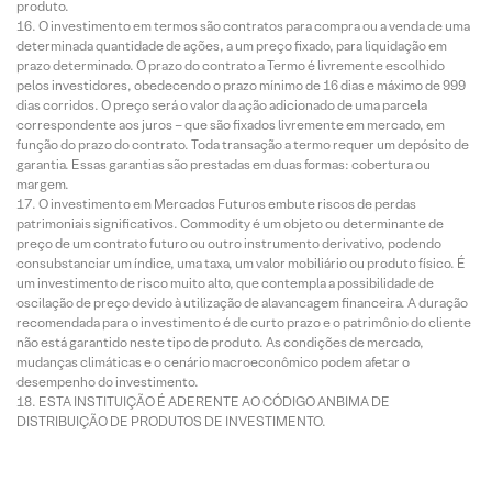
produto.
O investimento em termos são contratos para compra ou a venda de uma
determinada quantidade de ações, a um preço fixado, para liquidação em
prazo determinado. O prazo do contrato a Termo é livremente escolhido
pelos investidores, obedecendo o prazo mínimo de 16 dias e máximo de 999
dias corridos. O preço será o valor da ação adicionado de uma parcela
correspondente aos juros – que são fixados livremente em mercado, em
função do prazo do contrato. Toda transação a termo requer um depósito de
garantia. Essas garantias são prestadas em duas formas: cobertura ou
margem.
O investimento em Mercados Futuros embute riscos de perdas
patrimoniais significativos. Commodity é um objeto ou determinante de
preço de um contrato futuro ou outro instrumento derivativo, podendo
consubstanciar um índice, uma taxa, um valor mobiliário ou produto físico. É
um investimento de risco muito alto, que contempla a possibilidade de
oscilação de preço devido à utilização de alavancagem financeira. A duração
recomendada para o investimento é de curto prazo e o patrimônio do cliente
não está garantido neste tipo de produto. As condições de mercado,
mudanças climáticas e o cenário macroeconômico podem afetar o
desempenho do investimento.
ESTA INSTITUIÇÃO É ADERENTE AO CÓDIGO ANBIMA DE
DISTRIBUIÇÃO DE PRODUTOS DE INVESTIMENTO.