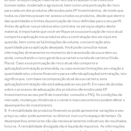
(conservador, moderado e agressivo), bem como uma pontuação de risco
para cada um dos produtos oferecidos pela XP Investimentos, de modo que
todos os clientes possam ter acesso a todos os produtos, desde que dentro
das quantidades e limites da pontuação de risco definidas para o seu perfil.
Antes de aplicar nos produtos e/ou contratar os serviços objeto deste
material, é importante que você verifique se a sua pontuação de risco atual
comporta a aplicação nos produtos e/ou a contratação dos serviços em
questão, bem como se há limitações de volume, concentração e/ou
quantidade para a aplicação desejada. Você pode consultar essas
informações diretamente no momento da transmissão da sua ordem ou,
ainda, consultando o risco geral da sua carteira na tela de carteira (Visão
Risco). Caso a sua pontuação de risco atual não comporte a
aplicação/contratação pretendida, ou caso existam limitações em relação à
quantidade e/ou volume financeiro para a referida aplicação/contratação, isto
significa que, com base na composição atual da sua carteira, esta
aplicação/contratação não está adequada ao seu perfil. Em caso de dúvidas
sobre o processo de adequação dos produtos oferecidos pela XP
Investimentos ao seu perfil de investidor, consulte o FAQ. As condições de
mercado, mudanças climáticas e o cenário macroeconômico podem afetar o
desempenho do investimento.
A rentabilidade de produtos financeiros pode apresentar variações e seu
preço ou valor pode aumentar ou diminuir num curto espaço de tempo. Os
desempenhos anteriores não são necessariamente indicativos de resultados
futuros. A rentabilidade divulgada não é líquida de impostos. As informações