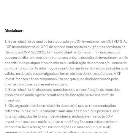
Disclaimer:
Este relatório de análise foi elaborado pela XP Investimentos CCTVM S.A.
(“XP Investimentos ou XP”) de acordo com todas as exigências previstas na
Resolução CVM 20/2021, tem como objetivo fornecer informações que
possam auxiliar o investidor a tomar sua própria decisão de investimento, não
constituindo qualquer tipo de oferta ou solicitação de compra e/ou venda de
qualquer produto. As informações contidas neste relatório são consideradas
válidas na data de sua divulgação e foram obtidas de fontes públicas. A XP
Investimentos não se responsabiliza por qualquer decisão tomada pelo
cliente com base no presente relatório.
Este relatório foi elaborado considerando a classificação de risco dos
produtos de modo a gerar resultados de alocação para cada perfil de
investidor.
O(s) signatário(s) deste relatório declara(m) que as recomendações
refletem única e exclusivamente suas análises e opiniões pessoais, que
foram produzidas de forma independente, inclusive em relação à XP
Investimentos e que estão sujeitas a modificações sem aviso prévio em
decorrência de alterações nas condições de mercado, e que sua(s)
remuneração(es) é(são) indiretamente influenciada por receitas