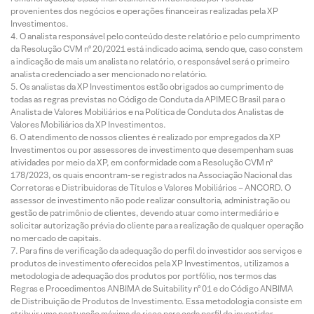
provenientes dos negócios e operações financeiras realizadas pela XP
Investimentos.
O analista responsável pelo conteúdo deste relatório e pelo cumprimento
da Resolução CVM nº 20/2021 está indicado acima, sendo que, caso constem
a indicação de mais um analista no relatório, o responsável será o primeiro
analista credenciado a ser mencionado no relatório.
Os analistas da XP Investimentos estão obrigados ao cumprimento de
todas as regras previstas no Código de Conduta da APIMEC Brasil para o
Analista de Valores Mobiliários e na Política de Conduta dos Analistas de
Valores Mobiliários da XP Investimentos.
O atendimento de nossos clientes é realizado por empregados da XP
Investimentos ou por assessores de investimento que desempenham suas
atividades por meio da XP, em conformidade com a Resolução CVM nº
178/2023, os quais encontram-se registrados na Associação Nacional das
Corretoras e Distribuidoras de Títulos e Valores Mobiliários – ANCORD. O
assessor de investimento não pode realizar consultoria, administração ou
gestão de patrimônio de clientes, devendo atuar como intermediário e
solicitar autorização prévia do cliente para a realização de qualquer operação
no mercado de capitais.
Para fins de verificação da adequação do perfil do investidor aos serviços e
produtos de investimento oferecidos pela XP Investimentos, utilizamos a
metodologia de adequação dos produtos por portfólio, nos termos das
Regras e Procedimentos ANBIMA de Suitability nº 01 e do Código ANBIMA
de Distribuição de Produtos de Investimento. Essa metodologia consiste em
atribuir uma pontuação máxima de risco para cada perfil de investidor