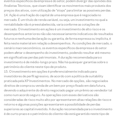
eventos específicos da empresa e do setor, podem divergir das opiniões dos
Analistas Técnicos, que visam identificar os movimentos mais prováveis dos
preços dos ativos, com utilização de “stops” para limitar as possíveis perdas.
Ação é uma fração do capital de uma empresa que é negociada no
mercado. É um título de renda variável, ou seja, um investimento no qual a
rentabilidade não é preestabelecida, varia conforme as cotações de
mercado. O investimento em ações é um investimento de alto risco e os
desempenhos anteriores não são necessariamente indicativos de resultados
futuros e nenhuma declaração ou garantia, de forma expressa ou implícita, é
feita neste material em relação a desempenhos. As condições de mercado, o
cenário macroeconômico, os eventos específicos da empresa e do setor
podem afetar o desempenho do investimento, podendo resultar até mesmo
em significativas perdas patrimoniais. A duração recomendada para o
investimento é de médio-longo prazo. Não há quaisquer garantias sobre o
patrimônio do cliente neste tipo de produto.
O investimento em opções é preferencialmente indicado para
investidores de perfil agressivo, de acordo com a política de suitability
praticada pela XP Investimentos. No mercado de opções, são negociados
direitos de compra ou venda de um bem por preço fixado em data futura,
devendo o adquirente do direito negociado pagar um prêmio ao vendedor tal
como num acordo seguro. As operações com esses derivativos são
consideradas de risco muito alto por apresentarem altas relações de risco e
retorno e algumas posições apresentarem a possibilidade de perdas
superiores ao capital investido. A duração recomendada para o investimento
é de curto prazo e o patrimônio do cliente não está garantido neste tipo de