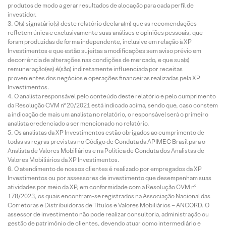
produtos de modo a gerar resultados de alocação para cada perfil de
investidor.
O(s) signatário(s) deste relatório declara(m) que as recomendações
refletem única e exclusivamente suas análises e opiniões pessoais, que
foram produzidas de forma independente, inclusive em relação à XP
Investimentos e que estão sujeitas a modificações sem aviso prévio em
decorrência de alterações nas condições de mercado, e que sua(s)
remuneração(es) é(são) indiretamente influenciada por receitas
provenientes dos negócios e operações financeiras realizadas pela XP
Investimentos.
O analista responsável pelo conteúdo deste relatório e pelo cumprimento
da Resolução CVM nº 20/2021 está indicado acima, sendo que, caso constem
a indicação de mais um analista no relatório, o responsável será o primeiro
analista credenciado a ser mencionado no relatório.
Os analistas da XP Investimentos estão obrigados ao cumprimento de
todas as regras previstas no Código de Conduta da APIMEC Brasil para o
Analista de Valores Mobiliários e na Política de Conduta dos Analistas de
Valores Mobiliários da XP Investimentos.
O atendimento de nossos clientes é realizado por empregados da XP
Investimentos ou por assessores de investimento que desempenham suas
atividades por meio da XP, em conformidade com a Resolução CVM nº
178/2023, os quais encontram-se registrados na Associação Nacional das
Corretoras e Distribuidoras de Títulos e Valores Mobiliários – ANCORD. O
assessor de investimento não pode realizar consultoria, administração ou
gestão de patrimônio de clientes, devendo atuar como intermediário e