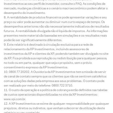
Investimentos ao seu perfil de investidor, consulte o FAQ. As condições de
mercado, mudanças climáticas e o cenário macroeconômico podem afetar o
desempenho do investimento.
A rentabilidade de produtos financeiros pode apresentar variações e seu
preço ou valor pode aumentar ou diminuir num curto espaço de tempo. Os
desempenhos anteriores não são necessariamente indicativos de resultados
futuros. A rentabilidade divulgada não é líquida de impostos. As informações
presentes neste material são baseadas em simulações e os resultados reais
poderão ser significativamente diferentes.
Este relatório é destinado à circulação exclusiva para a rede de
relacionamento da XP Investimentos, incluindo assessores de
investimentos da XP e clientes da XP, podendo também ser divulgado no site
da XP. Fica proibida sua reprodução ou redistribuição para qualquer pessoa,
no todo ou em parte, qualquer que seja o propósito, sem o prévio
consentimento expresso da XP Investimentos.
0800 77 20202. A Ouvidoria da XP Investimentos tem a missão de servir
de canal de contato sempre que os clientes que não se sentirem satisfeitos
com as soluções dadas pela empresa aos seus problemas. O contato pode
ser realizado por meio do telefone: 0800 722 3710.
O custo da operação e a política de cobrança estão definidos nas tabelas
de custos operacionais disponibilizadas no site da XP Investimentos:
www.xpi.com.br.
A XP Investimentos se exime de qualquer responsabilidade por quaisquer
prejuízos, diretos ou indiretos, que venham a decorrer da utilização deste
relatório ou seu conteúdo.