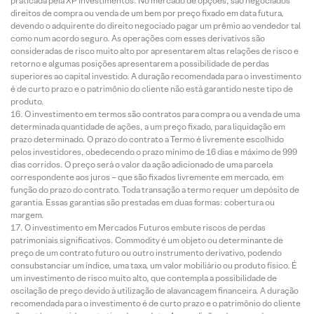
praticada pela XP Investimentos. No mercado de opções, são negociados
direitos de compra ou venda de um bem por preço fixado em data futura,
devendo o adquirente do direito negociado pagar um prêmio ao vendedor tal
como num acordo seguro. As operações com esses derivativos são
consideradas de risco muito alto por apresentarem altas relações de risco e
retorno e algumas posições apresentarem a possibilidade de perdas
superiores ao capital investido. A duração recomendada para o investimento
é de curto prazo e o patrimônio do cliente não está garantido neste tipo de
produto.
O investimento em termos são contratos para compra ou a venda de uma
determinada quantidade de ações, a um preço fixado, para liquidação em
prazo determinado. O prazo do contrato a Termo é livremente escolhido
pelos investidores, obedecendo o prazo mínimo de 16 dias e máximo de 999
dias corridos. O preço será o valor da ação adicionado de uma parcela
correspondente aos juros – que são fixados livremente em mercado, em
função do prazo do contrato. Toda transação a termo requer um depósito de
garantia. Essas garantias são prestadas em duas formas: cobertura ou
margem.
O investimento em Mercados Futuros embute riscos de perdas
patrimoniais significativos. Commodity é um objeto ou determinante de
preço de um contrato futuro ou outro instrumento derivativo, podendo
consubstanciar um índice, uma taxa, um valor mobiliário ou produto físico. É
um investimento de risco muito alto, que contempla a possibilidade de
oscilação de preço devido à utilização de alavancagem financeira. A duração
recomendada para o investimento é de curto prazo e o patrimônio do cliente