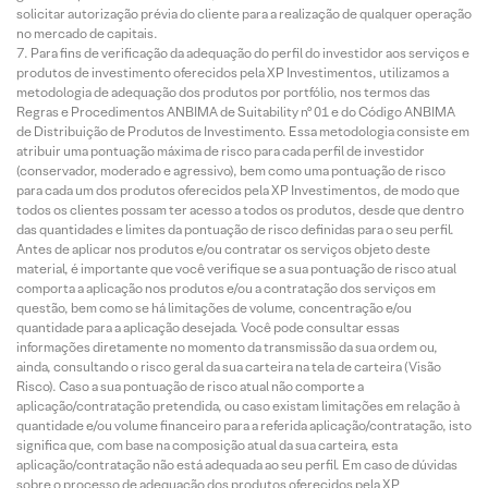
solicitar autorização prévia do cliente para a realização de qualquer operação
no mercado de capitais.
Para fins de verificação da adequação do perfil do investidor aos serviços e
produtos de investimento oferecidos pela XP Investimentos, utilizamos a
metodologia de adequação dos produtos por portfólio, nos termos das
Regras e Procedimentos ANBIMA de Suitability nº 01 e do Código ANBIMA
de Distribuição de Produtos de Investimento. Essa metodologia consiste em
atribuir uma pontuação máxima de risco para cada perfil de investidor
(conservador, moderado e agressivo), bem como uma pontuação de risco
para cada um dos produtos oferecidos pela XP Investimentos, de modo que
todos os clientes possam ter acesso a todos os produtos, desde que dentro
das quantidades e limites da pontuação de risco definidas para o seu perfil.
Antes de aplicar nos produtos e/ou contratar os serviços objeto deste
material, é importante que você verifique se a sua pontuação de risco atual
comporta a aplicação nos produtos e/ou a contratação dos serviços em
questão, bem como se há limitações de volume, concentração e/ou
quantidade para a aplicação desejada. Você pode consultar essas
informações diretamente no momento da transmissão da sua ordem ou,
ainda, consultando o risco geral da sua carteira na tela de carteira (Visão
Risco). Caso a sua pontuação de risco atual não comporte a
aplicação/contratação pretendida, ou caso existam limitações em relação à
quantidade e/ou volume financeiro para a referida aplicação/contratação, isto
significa que, com base na composição atual da sua carteira, esta
aplicação/contratação não está adequada ao seu perfil. Em caso de dúvidas
sobre o processo de adequação dos produtos oferecidos pela XP