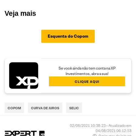
Veja mais
Esquenta do Copom
Se você ainda não tem conta na XP
Investimentos, abra a sua!
CLIQUE AQUI
COPOM
CURVA DE JUROS
SELIC
02/08/2021 10:38:23 • Atualizado em
04/08/2021 06:12:53
9 minutos de leitura