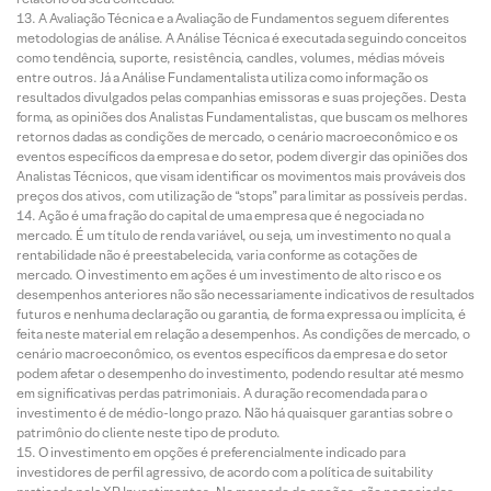
A Avaliação Técnica e a Avaliação de Fundamentos seguem diferentes
metodologias de análise. A Análise Técnica é executada seguindo conceitos
como tendência, suporte, resistência, candles, volumes, médias móveis
entre outros. Já a Análise Fundamentalista utiliza como informação os
resultados divulgados pelas companhias emissoras e suas projeções. Desta
forma, as opiniões dos Analistas Fundamentalistas, que buscam os melhores
retornos dadas as condições de mercado, o cenário macroeconômico e os
eventos específicos da empresa e do setor, podem divergir das opiniões dos
Analistas Técnicos, que visam identificar os movimentos mais prováveis dos
preços dos ativos, com utilização de “stops” para limitar as possíveis perdas.
Ação é uma fração do capital de uma empresa que é negociada no
mercado. É um título de renda variável, ou seja, um investimento no qual a
rentabilidade não é preestabelecida, varia conforme as cotações de
mercado. O investimento em ações é um investimento de alto risco e os
desempenhos anteriores não são necessariamente indicativos de resultados
futuros e nenhuma declaração ou garantia, de forma expressa ou implícita, é
feita neste material em relação a desempenhos. As condições de mercado, o
cenário macroeconômico, os eventos específicos da empresa e do setor
podem afetar o desempenho do investimento, podendo resultar até mesmo
em significativas perdas patrimoniais. A duração recomendada para o
investimento é de médio-longo prazo. Não há quaisquer garantias sobre o
patrimônio do cliente neste tipo de produto.
O investimento em opções é preferencialmente indicado para
investidores de perfil agressivo, de acordo com a política de suitability