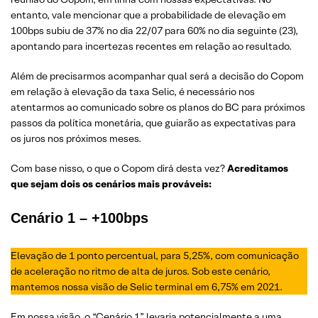
entanto, vale mencionar que a probabilidade de elevação em
100bps subiu de 37% no dia 22/07 para 60% no dia seguinte (23),
apontando para incertezas recentes em relação ao resultado.
Além de precisarmos acompanhar qual será a decisão do Copom
em relação à elevação da taxa Selic, é necessário nos
atentarmos ao comunicado sobre os planos do BC para próximos
passos da política monetária, que guiarão as expectativas para
os juros nos próximos meses.
Com base nisso, o que o Copom dirá desta vez?
Acreditamos
que sejam dois os cenários mais prováveis:
Cenário 1 – +100bps
Elevação de 1 ponto percentual, para 5,25%, com comunicação
de aceleração no ritmo de alta de juros. Sob este cenário,
mantemos nossa visão de Selic terminal em 6,75% em 2021.
Em nossa visão, o “Cenário 1” levaria potencialmente a uma