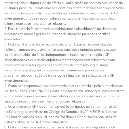
constituindo qualquer tipo de oferta ou solicitação de compra e/ou venda de
qualquer produto. As informações contidas neste relatório são consideradas
válidas na data de sua divulgação e foram obtidas de fontes públicas. A XP
Investimentos não se responsabiliza por qualquer decisão tomada pelo
cliente com base no presente relatório.
Este relatório foi elaborado considerando a classificação de risco dos
produtos de modo a gerar resultados de alocação para cada perfil de
investidor.
O(s) signatário(s) deste relatório declara(m) que as recomendações
refletem única e exclusivamente suas análises e opiniões pessoais, que
foram produzidas de forma independente, inclusive em relação à XP
Investimentos e que estão sujeitas a modificações sem aviso prévio em
decorrência de alterações nas condições de mercado, e que sua(s)
remuneração(es) é(são) indiretamente influenciada por receitas
provenientes dos negócios e operações financeiras realizadas pela XP
Investimentos.
O analista responsável pelo conteúdo deste relatório e pelo cumprimento
da Resolução CVM nº 20/2021 está indicado acima, sendo que, caso constem
a indicação de mais um analista no relatório, o responsável será o primeiro
analista credenciado a ser mencionado no relatório.
Os analistas da XP Investimentos estão obrigados ao cumprimento de
todas as regras previstas no Código de Conduta da APIMEC Brasil para o
Analista de Valores Mobiliários e na Política de Conduta dos Analistas de
Valores Mobiliários da XP Investimentos.
O atendimento de nossos clientes é realizado por empregados da XP