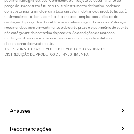
patrimoniais significativos. Commodity é um objeto ou determinante de
preço de um contrato futuro ou outro instrumento derivativo, podendo
consubstanciar um índice, uma taxa, um valor mobiliário ou produto físico. É
um investimento de risco muito alto, que contempla a possibilidade de
oscilação de preço devido à utilização de alavancagem financeira. A duração
recomendada para o investimento é de curto prazo e o patrimônio do cliente
não está garantido neste tipo de produto. As condições de mercado,
mudanças climáticas e o cenário macroeconômico podem afetar o
desempenho do investimento.
ESTA INSTITUIÇÃO É ADERENTE AO CÓDIGO ANBIMA DE
DISTRIBUIÇÃO DE PRODUTOS DE INVESTIMENTO.
Análises
Recomendações