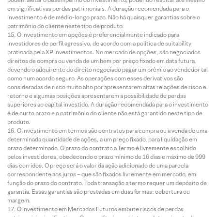
em significativas perdas patrimoniais. A duração recomendada para o
investimento é de médio-longo prazo. Não há quaisquer garantias sobre o
patrimônio do cliente neste tipo de produto.
O investimento em opções é preferencialmente indicado para
investidores de perfil agressivo, de acordo com a política de suitability
praticada pela XP Investimentos. No mercado de opções, são negociados
direitos de compra ou venda de um bem por preço fixado em data futura,
devendo o adquirente do direito negociado pagar um prêmio ao vendedor tal
como num acordo seguro. As operações com esses derivativos são
consideradas de risco muito alto por apresentarem altas relações de risco e
retorno e algumas posições apresentarem a possibilidade de perdas
superiores ao capital investido. A duração recomendada para o investimento
é de curto prazo e o patrimônio do cliente não está garantido neste tipo de
produto.
O investimento em termos são contratos para compra ou a venda de uma
determinada quantidade de ações, a um preço fixado, para liquidação em
prazo determinado. O prazo do contrato a Termo é livremente escolhido
pelos investidores, obedecendo o prazo mínimo de 16 dias e máximo de 999
dias corridos. O preço será o valor da ação adicionado de uma parcela
correspondente aos juros – que são fixados livremente em mercado, em
função do prazo do contrato. Toda transação a termo requer um depósito de
garantia. Essas garantias são prestadas em duas formas: cobertura ou
margem.
O investimento em Mercados Futuros embute riscos de perdas