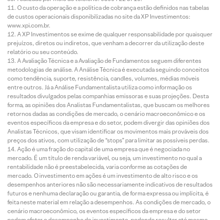
O custo da operação e a política de cobrança estão definidos nas tabelas
de custos operacionais disponibilizadas no site da XP Investimentos:
www.xpi.com.br.
A XP Investimentos se exime de qualquer responsabilidade por quaisquer
prejuízos, diretos ou indiretos, que venham a decorrer da utilização deste
relatório ou seu conteúdo.
A Avaliação Técnica e a Avaliação de Fundamentos seguem diferentes
metodologias de análise. A Análise Técnica é executada seguindo conceitos
como tendência, suporte, resistência, candles, volumes, médias móveis
entre outros. Já a Análise Fundamentalista utiliza como informação os
resultados divulgados pelas companhias emissoras e suas projeções. Desta
forma, as opiniões dos Analistas Fundamentalistas, que buscam os melhores
retornos dadas as condições de mercado, o cenário macroeconômico e os
eventos específicos da empresa e do setor, podem divergir das opiniões dos
Analistas Técnicos, que visam identificar os movimentos mais prováveis dos
preços dos ativos, com utilização de “stops” para limitar as possíveis perdas.
Ação é uma fração do capital de uma empresa que é negociada no
mercado. É um título de renda variável, ou seja, um investimento no qual a
rentabilidade não é preestabelecida, varia conforme as cotações de
mercado. O investimento em ações é um investimento de alto risco e os
desempenhos anteriores não são necessariamente indicativos de resultados
futuros e nenhuma declaração ou garantia, de forma expressa ou implícita, é
feita neste material em relação a desempenhos. As condições de mercado, o
cenário macroeconômico, os eventos específicos da empresa e do setor
podem afetar o desempenho do investimento, podendo resultar até mesmo