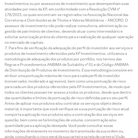
Investimentos ou por assessores de investimento que desempenham suas
atividades por meio da XP, em conformidade com a Resolução CVM nº
178/2023, os quais encontram-se registrados na Associação Nacional das
Corretoras e Distribuidoras de Títulos e Valores Mobiliários – ANCORD. O
assessor de investimento não pode realizar consultoria, administração ou
gestão de patrimônio de clientes, devendo atuar como intermediário e
solicitar autorização prévia do cliente para a realização de qualquer operação
no mercado de capitais.
Para fins de verificação da adequação do perfil do investidor aos serviços e
produtos de investimento oferecidos pela XP Investimentos, utilizamos a
metodologia de adequação dos produtos por portfólio, nos termos das
Regras e Procedimentos ANBIMA de Suitability nº 01 e do Código ANBIMA
de Distribuição de Produtos de Investimento. Essa metodologia consiste em
atribuir uma pontuação máxima de risco para cada perfil de investidor
(conservador, moderado e agressivo), bem como uma pontuação de risco
para cada um dos produtos oferecidos pela XP Investimentos, de modo que
todos os clientes possam ter acesso a todos os produtos, desde que dentro
das quantidades e limites da pontuação de risco definidas para o seu perfil.
Antes de aplicar nos produtos e/ou contratar os serviços objeto deste
material, é importante que você verifique se a sua pontuação de risco atual
comporta a aplicação nos produtos e/ou a contratação dos serviços em
questão, bem como se há limitações de volume, concentração e/ou
quantidade para a aplicação desejada. Você pode consultar essas
informações diretamente no momento da transmissão da sua ordem ou,
ainda, consultando o risco geral da sua carteira na tela de carteira (Visão