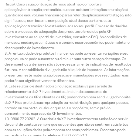
Risco). Caso a sua pontuação de risco atual não comporte a
aplicação/contratação pretendida, ou caso existam limitações em relação à
quantidade e/ou volume financeiro para a referida aplicação/contratação, isto
significa que, com base na composição atual da sua carteira, esta
aplicação/contratação não está adequada ao seu perfil. Em caso de dúvidas
sobre o processo de adequação dos produtos oferecidos pela XP
Investimentos ao seu perfil de investidor, consulte o FAQ. As condições de
mercado, mudanças climáticas e o cenário macroeconômico podem afetar o
desempenho do investimento.
A rentabilidade de produtos financeiros pode apresentar variações e seu
preço ou valor pode aumentar ou diminuir num curto espaço de tempo. Os
desempenhos anteriores não são necessariamente indicativos de resultados
futuros. A rentabilidade divulgada não é líquida de impostos. As informações
presentes neste material são baseadas em simulações e os resultados reais
poderão ser significativamente diferentes.
Este relatório é destinado à circulação exclusiva para a rede de
relacionamento da XP Investimentos, incluindo assessores de
investimentos da XP e clientes da XP, podendo também ser divulgado no site
da XP. Fica proibida sua reprodução ou redistribuição para qualquer pessoa,
no todo ou em parte, qualquer que seja o propósito, sem o prévio
consentimento expresso da XP Investimentos.
0800 77 20202. A Ouvidoria da XP Investimentos tem a missão de servir
de canal de contato sempre que os clientes que não se sentirem satisfeitos
com as soluções dadas pela empresa aos seus problemas. O contato pode
ser realizado por meio do telefone: 0800 722 3710.