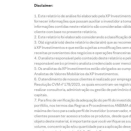
Disclaimer:
Este relatório de análise foi elaborado pela XP Investim
fornecer informações que possam auxiliar o investidor a toma
informações contidas neste relatório são consideradas válida
cliente com base no presente relatório.
Este relatório foi elaborado considerando a classificação d
O(s) signatário(s) deste relatório declara(m) que as reco
à XP Investimentos e que estão sujeitas a modificações sem 
receitas provenientes dos negócios e operações financeiras 
O analista responsável pelo conteúdo deste relatório e pe
responsável será o primeiro analista credenciado a ser menci
Os analistas da XP Investimentos estão obrigados ao cumpr
Analistas de Valores Mobiliários da XP Investimentos.
O atendimento de nossos clientes é realizado por empreg
Resolução CVM nº 178/2023, os quais encontram-se registrad
realizar consultoria, administração ou gestão de patrimônio 
capitais.
Para fins de verificação da adequação do perfil do invest
portfólio, nos termos das Regras e Procedimentos ANBIMA de
máxima de risco para cada perfil de investidor (conservado
clientes possam ter acesso a todos os produtos, desde que de
objeto deste material, é importante que você verifique se a
volume, concentração e/ou quantidade para a aplicação dese