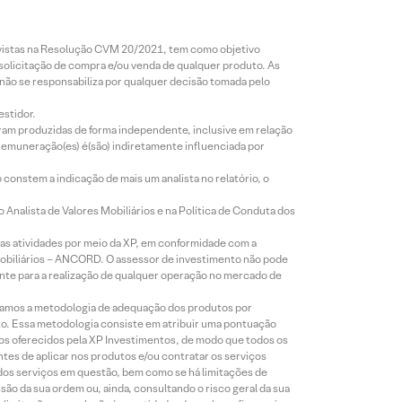
revistas na Resolução CVM 20/2021, tem como objetivo
 solicitação de compra e/ou venda de qualquer produto. As
 não se responsabiliza por qualquer decisão tomada pelo
estidor.
foram produzidas de forma independente, inclusive em relação
 remuneração(es) é(são) indiretamente influenciada por
constem a indicação de mais um analista no relatório, o
Analista de Valores Mobiliários e na Política de Conduta dos
s atividades por meio da XP, em conformidade com a
Mobiliários – ANCORD. O assessor de investimento não pode
iente para a realização de qualquer operação no mercado de
lizamos a metodologia de adequação dos produtos por
to. Essa metodologia consiste em atribuir uma pontuação
tos oferecidos pela XP Investimentos, de modo que todos os
ntes de aplicar nos produtos e/ou contratar os serviços
 dos serviços em questão, bem como se há limitações de
o da sua ordem ou, ainda, consultando o risco geral da sua