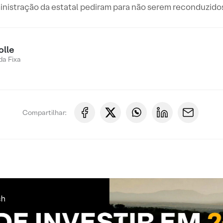
istração da estatal pediram para não serem reconduzidos 
olle
a Fixa
Compartilhar: