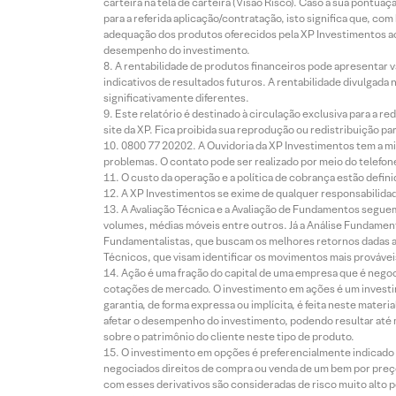
carteira na tela de carteira (Visão Risco). Caso a sua pontu
para a referida aplicação/contratação, isto significa que, co
adequação dos produtos oferecidos pela XP Investimentos ao
desempenho do investimento.
A rentabilidade de produtos financeiros pode apresentar
indicativos de resultados futuros. A rentabilidade divulgada
significativamente diferentes.
Este relatório é destinado à circulação exclusiva para a 
site da XP. Fica proibida sua reprodução ou redistribuição p
0800 77 20202. A Ouvidoria da XP Investimentos tem a mi
problemas. O contato pode ser realizado por meio do telefon
O custo da operação e a política de cobrança estão defini
A XP Investimentos se exime de qualquer responsabilidade
A Avaliação Técnica e a Avaliação de Fundamentos seguem
volumes, médias móveis entre outros. Já a Análise Fundament
Fundamentalistas, que buscam os melhores retornos dadas as
Técnicos, que visam identificar os movimentos mais prováveis 
Ação é uma fração do capital de uma empresa que é negoci
cotações de mercado. O investimento em ações é um investi
garantia, de forma expressa ou implícita, é feita neste ma
afetar o desempenho do investimento, podendo resultar até 
sobre o patrimônio do cliente neste tipo de produto.
O investimento em opções é preferencialmente indicado pa
negociados direitos de compra ou venda de um bem por preço
com esses derivativos são consideradas de risco muito alto p