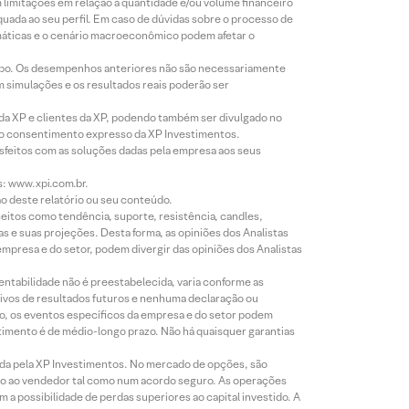
m limitações em relação à quantidade e/ou volume financeiro
equada ao seu perfil. Em caso de dúvidas sobre o processo de
imáticas e o cenário macroeconômico podem afetar o
empo. Os desempenhos anteriores não são necessariamente
m simulações e os resultados reais poderão ser
 da XP e clientes da XP, podendo também ser divulgado no
évio consentimento expresso da XP Investimentos.
isfeitos com as soluções dadas pela empresa aos seus
s: www.xpi.com.br.
ão deste relatório ou seu conteúdo.
eitos como tendência, suporte, resistência, candles,
s e suas projeções. Desta forma, as opiniões dos Analistas
presa e do setor, podem divergir das opiniões dos Analistas
entabilidade não é preestabelecida, varia conforme as
ivos de resultados futuros e nenhuma declaração ou
co, os eventos específicos da empresa e do setor podem
timento é de médio-longo prazo. Não há quaisquer garantias
icada pela XP Investimentos. No mercado de opções, são
mio ao vendedor tal como num acordo seguro. As operações
a possibilidade de perdas superiores ao capital investido. A