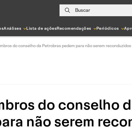
Buscar
os
Análises
Lista de ações
Recomendações
Periódicos
Apr
mbros do conselho da Petrobras pedem para não serem reconduzidos
bros do conselho d
ara não serem reco