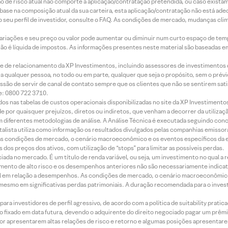
ação de risco atual não comporte a aplicação/contratação pretendida, ou caso exista
m base na composição atual da sua carteira, esta aplicação/contratação não está ad
 seu perfil de investidor, consulte o FAQ. As condições de mercado, mudanças cl
 variações e seu preço ou valor pode aumentar ou diminuir num curto espaço de t
 não é líquida de impostos. As informações presentes neste material são baseadas e
rede de relacionamento da XP Investimentos, incluindo assessores de investimentos
ara qualquer pessoa, no todo ou em parte, qualquer que seja o propósito, sem o pr
ssão de servir de canal de contato sempre que os clientes que não se sentirem sat
e: 0800 722 3710.
dos nas tabelas de custos operacionais disponibilizadas no site da XP Investimento
 por quaisquer prejuízos, diretos ou indiretos, que venham a decorrer da utilizaç
 diferentes metodologias de análise. A Análise Técnica é executada seguindo conc
alista utiliza como informação os resultados divulgados pelas companhias emissora
 condições de mercado, o cenário macroeconômico e os eventos específicos da em
dos preços dos ativos, com utilização de “stops” para limitar as possíveis perdas.
ada no mercado. É um título de renda variável, ou seja, um investimento no qual a r
mento de alto risco e os desempenhos anteriores não são necessariamente indicat
terial em relação a desempenhos. As condições de mercado, o cenário macroeconômi
mesmo em significativas perdas patrimoniais. A duração recomendada para o inves
ra investidores de perfil agressivo, de acordo com a política de suitability prat
 fixado em data futura, devendo o adquirente do direito negociado pagar um prê
or apresentarem altas relações de risco e retorno e algumas posições apresentarem 