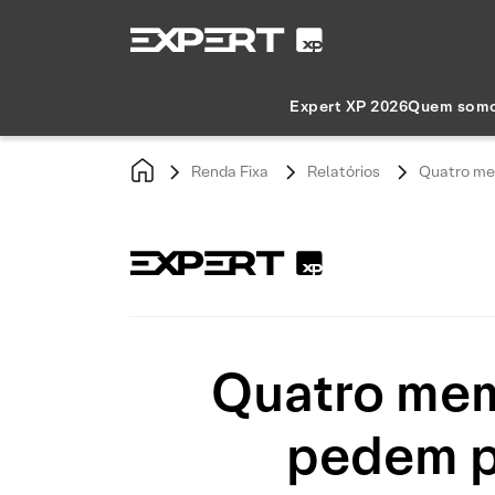
Expert XP 2026
Quem som
Renda Fixa
Relatórios
Quatro me
Quatro mem
pedem p