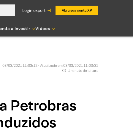
login expert
Abra sua conta XP
enda a Investir
Vídeos
03/03/2021 11:03:12 • Atualizado em 03/03/2021 11:03:35
1 minuto de leitura
a Petrobras
nduzidos