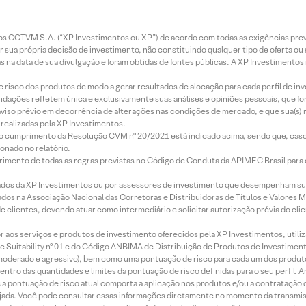
entos CCTVM S.A. (“XP Investimentos ou XP”) de acordo com todas as exigências p
r sua própria decisão de investimento, não constituindo qualquer tipo de oferta ou
s na data de sua divulgação e foram obtidas de fontes públicas. A XP Investimentos
e risco dos produtos de modo a gerar resultados de alocação para cada perfil de inv
mendações refletem única e exclusivamente suas análises e opiniões pessoais, que 
aviso prévio em decorrência de alterações nas condições de mercado, e que sua(s)
realizadas pela XP Investimentos.
lo cumprimento da Resolução CVM nº 20/2021 está indicado acima, sendo que, caso 
onado no relatório.
imento de todas as regras previstas no Código de Conduta da APIMEC Brasil para o 
ados da XP Investimentos ou por assessores de investimento que desempenham sua
os na Associação Nacional das Corretoras e Distribuidoras de Títulos e Valores 
de clientes, devendo atuar como intermediário e solicitar autorização prévia do cl
idor aos serviços e produtos de investimento oferecidos pela XP Investimentos, uti
 Suitability nº 01 e do Código ANBIMA de Distribuição de Produtos de Investimen
r, moderado e agressivo), bem como uma pontuação de risco para cada um dos produ
ntro das quantidades e limites da pontuação de risco definidas para o seu perfil. A
 sua pontuação de risco atual comporta a aplicação nos produtos e/ou a contratação
jada. Você pode consultar essas informações diretamente no momento da transmissã