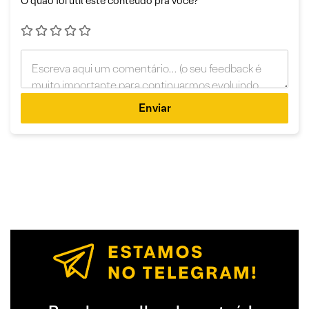
O quão foi útil este conteúdo pra você?
Enviar