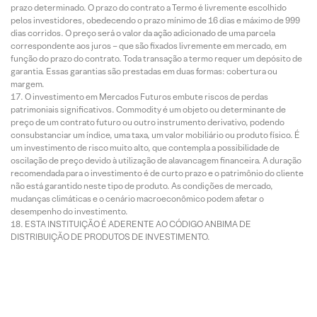
prazo determinado. O prazo do contrato a Termo é livremente escolhido
pelos investidores, obedecendo o prazo mínimo de 16 dias e máximo de 999
dias corridos. O preço será o valor da ação adicionado de uma parcela
correspondente aos juros – que são fixados livremente em mercado, em
função do prazo do contrato. Toda transação a termo requer um depósito de
garantia. Essas garantias são prestadas em duas formas: cobertura ou
margem.
O investimento em Mercados Futuros embute riscos de perdas
patrimoniais significativos. Commodity é um objeto ou determinante de
preço de um contrato futuro ou outro instrumento derivativo, podendo
consubstanciar um índice, uma taxa, um valor mobiliário ou produto físico. É
um investimento de risco muito alto, que contempla a possibilidade de
oscilação de preço devido à utilização de alavancagem financeira. A duração
recomendada para o investimento é de curto prazo e o patrimônio do cliente
não está garantido neste tipo de produto. As condições de mercado,
mudanças climáticas e o cenário macroeconômico podem afetar o
desempenho do investimento.
ESTA INSTITUIÇÃO É ADERENTE AO CÓDIGO ANBIMA DE
DISTRIBUIÇÃO DE PRODUTOS DE INVESTIMENTO.