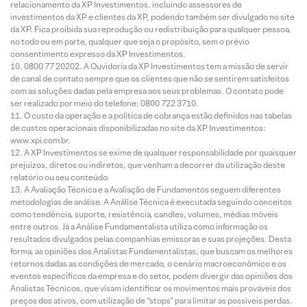
relacionamento da XP Investimentos, incluindo assessores de
investimentos da XP e clientes da XP, podendo também ser divulgado no site
da XP. Fica proibida sua reprodução ou redistribuição para qualquer pessoa,
no todo ou em parte, qualquer que seja o propósito, sem o prévio
consentimento expresso da XP Investimentos.
0800 77 20202. A Ouvidoria da XP Investimentos tem a missão de servir
de canal de contato sempre que os clientes que não se sentirem satisfeitos
com as soluções dadas pela empresa aos seus problemas. O contato pode
ser realizado por meio do telefone: 0800 722 3710.
O custo da operação e a política de cobrança estão definidos nas tabelas
de custos operacionais disponibilizadas no site da XP Investimentos:
www.xpi.com.br.
A XP Investimentos se exime de qualquer responsabilidade por quaisquer
prejuízos, diretos ou indiretos, que venham a decorrer da utilização deste
relatório ou seu conteúdo.
A Avaliação Técnica e a Avaliação de Fundamentos seguem diferentes
metodologias de análise. A Análise Técnica é executada seguindo conceitos
como tendência, suporte, resistência, candles, volumes, médias móveis
entre outros. Já a Análise Fundamentalista utiliza como informação os
resultados divulgados pelas companhias emissoras e suas projeções. Desta
forma, as opiniões dos Analistas Fundamentalistas, que buscam os melhores
retornos dadas as condições de mercado, o cenário macroeconômico e os
eventos específicos da empresa e do setor, podem divergir das opiniões dos
Analistas Técnicos, que visam identificar os movimentos mais prováveis dos
preços dos ativos, com utilização de “stops” para limitar as possíveis perdas.