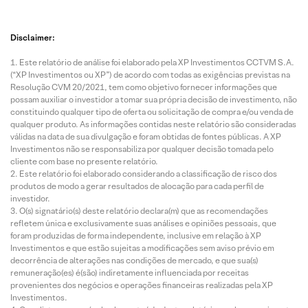
Disclaimer:
Este relatório de análise foi elaborado pela XP Investimentos CCTVM S.A.
(“XP Investimentos ou XP”) de acordo com todas as exigências previstas na
Resolução CVM 20/2021, tem como objetivo fornecer informações que
possam auxiliar o investidor a tomar sua própria decisão de investimento, não
constituindo qualquer tipo de oferta ou solicitação de compra e/ou venda de
qualquer produto. As informações contidas neste relatório são consideradas
válidas na data de sua divulgação e foram obtidas de fontes públicas. A XP
Investimentos não se responsabiliza por qualquer decisão tomada pelo
cliente com base no presente relatório.
Este relatório foi elaborado considerando a classificação de risco dos
produtos de modo a gerar resultados de alocação para cada perfil de
investidor.
O(s) signatário(s) deste relatório declara(m) que as recomendações
refletem única e exclusivamente suas análises e opiniões pessoais, que
foram produzidas de forma independente, inclusive em relação à XP
Investimentos e que estão sujeitas a modificações sem aviso prévio em
decorrência de alterações nas condições de mercado, e que sua(s)
remuneração(es) é(são) indiretamente influenciada por receitas
provenientes dos negócios e operações financeiras realizadas pela XP
Investimentos.