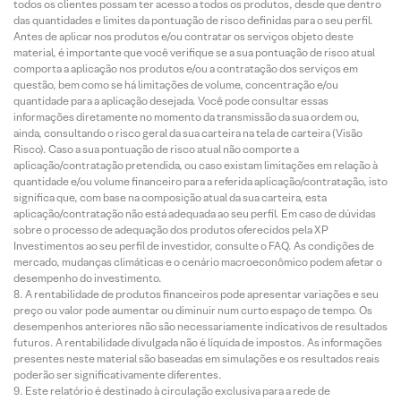
todos os clientes possam ter acesso a todos os produtos, desde que dentro
das quantidades e limites da pontuação de risco definidas para o seu perfil.
Antes de aplicar nos produtos e/ou contratar os serviços objeto deste
material, é importante que você verifique se a sua pontuação de risco atual
comporta a aplicação nos produtos e/ou a contratação dos serviços em
questão, bem como se há limitações de volume, concentração e/ou
quantidade para a aplicação desejada. Você pode consultar essas
informações diretamente no momento da transmissão da sua ordem ou,
ainda, consultando o risco geral da sua carteira na tela de carteira (Visão
Risco). Caso a sua pontuação de risco atual não comporte a
aplicação/contratação pretendida, ou caso existam limitações em relação à
quantidade e/ou volume financeiro para a referida aplicação/contratação, isto
significa que, com base na composição atual da sua carteira, esta
aplicação/contratação não está adequada ao seu perfil. Em caso de dúvidas
sobre o processo de adequação dos produtos oferecidos pela XP
Investimentos ao seu perfil de investidor, consulte o FAQ. As condições de
mercado, mudanças climáticas e o cenário macroeconômico podem afetar o
desempenho do investimento.
A rentabilidade de produtos financeiros pode apresentar variações e seu
preço ou valor pode aumentar ou diminuir num curto espaço de tempo. Os
desempenhos anteriores não são necessariamente indicativos de resultados
futuros. A rentabilidade divulgada não é líquida de impostos. As informações
presentes neste material são baseadas em simulações e os resultados reais
poderão ser significativamente diferentes.
Este relatório é destinado à circulação exclusiva para a rede de