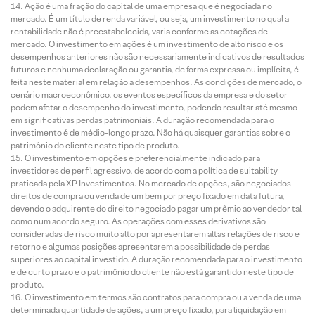
Ação é uma fração do capital de uma empresa que é negociada no
mercado. É um título de renda variável, ou seja, um investimento no qual a
rentabilidade não é preestabelecida, varia conforme as cotações de
mercado. O investimento em ações é um investimento de alto risco e os
desempenhos anteriores não são necessariamente indicativos de resultados
futuros e nenhuma declaração ou garantia, de forma expressa ou implícita, é
feita neste material em relação a desempenhos. As condições de mercado, o
cenário macroeconômico, os eventos específicos da empresa e do setor
podem afetar o desempenho do investimento, podendo resultar até mesmo
em significativas perdas patrimoniais. A duração recomendada para o
investimento é de médio-longo prazo. Não há quaisquer garantias sobre o
patrimônio do cliente neste tipo de produto.
O investimento em opções é preferencialmente indicado para
investidores de perfil agressivo, de acordo com a política de suitability
praticada pela XP Investimentos. No mercado de opções, são negociados
direitos de compra ou venda de um bem por preço fixado em data futura,
devendo o adquirente do direito negociado pagar um prêmio ao vendedor tal
como num acordo seguro. As operações com esses derivativos são
consideradas de risco muito alto por apresentarem altas relações de risco e
retorno e algumas posições apresentarem a possibilidade de perdas
superiores ao capital investido. A duração recomendada para o investimento
é de curto prazo e o patrimônio do cliente não está garantido neste tipo de
produto.
O investimento em termos são contratos para compra ou a venda de uma
determinada quantidade de ações, a um preço fixado, para liquidação em