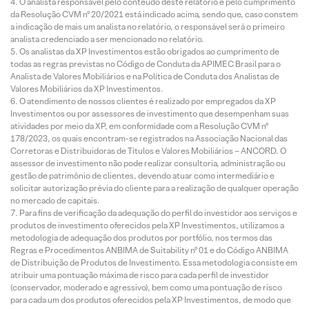
O analista responsável pelo conteúdo deste relatório e pelo cumprimento
da Resolução CVM nº 20/2021 está indicado acima, sendo que, caso constem
a indicação de mais um analista no relatório, o responsável será o primeiro
analista credenciado a ser mencionado no relatório.
Os analistas da XP Investimentos estão obrigados ao cumprimento de
todas as regras previstas no Código de Conduta da APIMEC Brasil para o
Analista de Valores Mobiliários e na Política de Conduta dos Analistas de
Valores Mobiliários da XP Investimentos.
O atendimento de nossos clientes é realizado por empregados da XP
Investimentos ou por assessores de investimento que desempenham suas
atividades por meio da XP, em conformidade com a Resolução CVM nº
178/2023, os quais encontram-se registrados na Associação Nacional das
Corretoras e Distribuidoras de Títulos e Valores Mobiliários – ANCORD. O
assessor de investimento não pode realizar consultoria, administração ou
gestão de patrimônio de clientes, devendo atuar como intermediário e
solicitar autorização prévia do cliente para a realização de qualquer operação
no mercado de capitais.
Para fins de verificação da adequação do perfil do investidor aos serviços e
produtos de investimento oferecidos pela XP Investimentos, utilizamos a
metodologia de adequação dos produtos por portfólio, nos termos das
Regras e Procedimentos ANBIMA de Suitability nº 01 e do Código ANBIMA
de Distribuição de Produtos de Investimento. Essa metodologia consiste em
atribuir uma pontuação máxima de risco para cada perfil de investidor
(conservador, moderado e agressivo), bem como uma pontuação de risco
para cada um dos produtos oferecidos pela XP Investimentos, de modo que