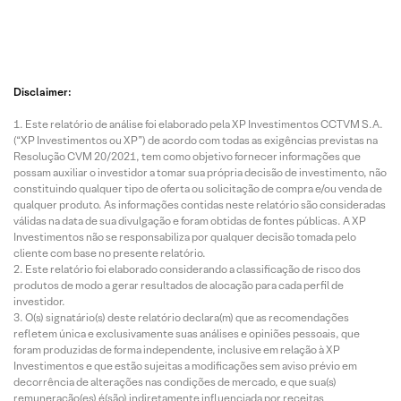
Disclaimer:
Este relatório de análise foi elaborado pela XP Investimentos CCTVM S.A.
(“XP Investimentos ou XP”) de acordo com todas as exigências previstas na
Resolução CVM 20/2021, tem como objetivo fornecer informações que
possam auxiliar o investidor a tomar sua própria decisão de investimento, não
constituindo qualquer tipo de oferta ou solicitação de compra e/ou venda de
qualquer produto. As informações contidas neste relatório são consideradas
válidas na data de sua divulgação e foram obtidas de fontes públicas. A XP
Investimentos não se responsabiliza por qualquer decisão tomada pelo
cliente com base no presente relatório.
Este relatório foi elaborado considerando a classificação de risco dos
produtos de modo a gerar resultados de alocação para cada perfil de
investidor.
O(s) signatário(s) deste relatório declara(m) que as recomendações
refletem única e exclusivamente suas análises e opiniões pessoais, que
foram produzidas de forma independente, inclusive em relação à XP
Investimentos e que estão sujeitas a modificações sem aviso prévio em
decorrência de alterações nas condições de mercado, e que sua(s)
remuneração(es) é(são) indiretamente influenciada por receitas