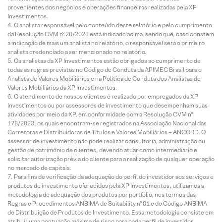
provenientes dos negócios e operações financeiras realizadas pela XP
Investimentos.
O analista responsável pelo conteúdo deste relatório e pelo cumprimento
da Resolução CVM nº 20/2021 está indicado acima, sendo que, caso constem
a indicação de mais um analista no relatório, o responsável será o primeiro
analista credenciado a ser mencionado no relatório.
Os analistas da XP Investimentos estão obrigados ao cumprimento de
todas as regras previstas no Código de Conduta da APIMEC Brasil para o
Analista de Valores Mobiliários e na Política de Conduta dos Analistas de
Valores Mobiliários da XP Investimentos.
O atendimento de nossos clientes é realizado por empregados da XP
Investimentos ou por assessores de investimento que desempenham suas
atividades por meio da XP, em conformidade com a Resolução CVM nº
178/2023, os quais encontram-se registrados na Associação Nacional das
Corretoras e Distribuidoras de Títulos e Valores Mobiliários – ANCORD. O
assessor de investimento não pode realizar consultoria, administração ou
gestão de patrimônio de clientes, devendo atuar como intermediário e
solicitar autorização prévia do cliente para a realização de qualquer operação
no mercado de capitais.
Para fins de verificação da adequação do perfil do investidor aos serviços e
produtos de investimento oferecidos pela XP Investimentos, utilizamos a
metodologia de adequação dos produtos por portfólio, nos termos das
Regras e Procedimentos ANBIMA de Suitability nº 01 e do Código ANBIMA
de Distribuição de Produtos de Investimento. Essa metodologia consiste em
atribuir uma pontuação máxima de risco para cada perfil de investidor