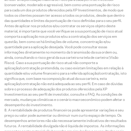
(conservador, moderado e agressivo), bem como uma pontuação de risco
para cada um dos produtos oferecidos pela XP Investimentos, de modo que
todos os clientes possam ter acesso a todos os produtos, desde que dentro
das quantidades e limites da pontuação de risco definidas para o seu perfil.
Antes de aplicar nos produtos e/ou contratar os serviços objeto deste
material, é importante que você verifique se a sua pontuação de risco atual
comporta a aplicação nos produtos e/ou a contratação dos serviços em
questão, bem como se há limitações de volume, concentração e/ou
quantidade para a aplicação desejada. Você pode consultar essas
informações diretamente no momento da transmissão da sua ordem ou,
ainda, consultando o risco geral da sua carteira na tela de carteira (Visão
Risco). Caso a sua pontuação de risco atual não comporte a
aplicação/contratação pretendida, ou caso existam limitações em relação à
quantidade e/ou volume financeiro para a referida aplicação/contratação, isto
significa que, com base na composição atual da sua carteira, esta
aplicação/contratação não está adequada ao seu perfil. Em caso de dúvidas
sobre o processo de adequação dos produtos oferecidos pela XP
Investimentos ao seu perfil de investidor, consulte o FAQ. As condições de
mercado, mudanças climáticas e o cenário macroeconômico podem afetar o
desempenho do investimento.
A rentabilidade de produtos financeiros pode apresentar variações e seu
preço ou valor pode aumentar ou diminuir num curto espaço de tempo. Os
desempenhos anteriores não são necessariamente indicativos de resultados
futuros. A rentabilidade divulgada não é líquida de impostos. As informações