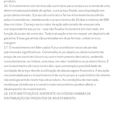
produto.
O investimento em termos são contratos para compra ou a venda de uma
determinada quantidade de ações, a um preço fixado, para liquidação em
prazo determinado. O prazo do contrato a Termo é livremente escolhido
pelos investidores, obedecendo o prazo mínimo de 16 dias e máximo de 999
dias corridos. O preço será o valor da ação adicionado de uma parcela
correspondente aos juros – que são fixados livremente em mercado, em
função do prazo do contrato. Toda transação a termo requer um depósito de
garantia. Essas garantias são prestadas em duas formas: cobertura ou
margem.
O investimento em Mercados Futuros embute riscos de perdas
patrimoniais significativos. Commodity é um objeto ou determinante de
preço de um contrato futuro ou outro instrumento derivativo, podendo
consubstanciar um índice, uma taxa, um valor mobiliário ou produto físico. É
um investimento de risco muito alto, que contempla a possibilidade de
oscilação de preço devido à utilização de alavancagem financeira. A duração
recomendada para o investimento é de curto prazo e o patrimônio do cliente
não está garantido neste tipo de produto. As condições de mercado,
mudanças climáticas e o cenário macroeconômico podem afetar o
desempenho do investimento.
ESTA INSTITUIÇÃO É ADERENTE AO CÓDIGO ANBIMA DE
DISTRIBUIÇÃO DE PRODUTOS DE INVESTIMENTO.