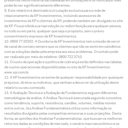
presentes neste material são baseadas em simulações e os resultados reais
poderão ser significativamente diferentes.
Este relatório é destinado à circulação exclusiva para a rede de
relacionamento da XP Investimentos, incluindo assessores de
investimentos da XP e clientes da XP, podendo também ser divulgado no site
da XP. Fica proibida sua reprodução ou redistribuição para qualquer pessoa,
no todo ou em parte, qualquer que seja o propósito, sem o prévio
consentimento expresso da XP Investimentos.
0800 77 20202. A Ouvidoria da XP Investimentos tem a missão de servir
de canal de contato sempre que os clientes que não se sentirem satisfeitos
com as soluções dadas pela empresa aos seus problemas. O contato pode
ser realizado por meio do telefone: 0800 722 3710.
O custo da operação e a política de cobrança estão definidos nas tabelas
de custos operacionais disponibilizadas no site da XP Investimentos:
www.xpi.com.br.
A XP Investimentos se exime de qualquer responsabilidade por quaisquer
prejuízos, diretos ou indiretos, que venham a decorrer da utilização deste
relatório ou seu conteúdo.
A Avaliação Técnica e a Avaliação de Fundamentos seguem diferentes
metodologias de análise. A Análise Técnica é executada seguindo conceitos
como tendência, suporte, resistência, candles, volumes, médias móveis
entre outros. Já a Análise Fundamentalista utiliza como informação os
resultados divulgados pelas companhias emissoras e suas projeções. Desta
forma, as opiniões dos Analistas Fundamentalistas, que buscam os melhores
retornos dadas as condições de mercado, o cenário macroeconômico e os