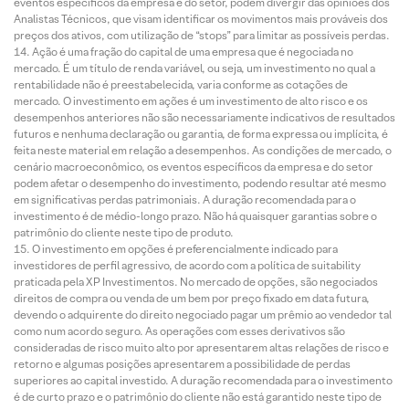
eventos específicos da empresa e do setor, podem divergir das opiniões dos
Analistas Técnicos, que visam identificar os movimentos mais prováveis dos
preços dos ativos, com utilização de “stops” para limitar as possíveis perdas.
Ação é uma fração do capital de uma empresa que é negociada no
mercado. É um título de renda variável, ou seja, um investimento no qual a
rentabilidade não é preestabelecida, varia conforme as cotações de
mercado. O investimento em ações é um investimento de alto risco e os
desempenhos anteriores não são necessariamente indicativos de resultados
futuros e nenhuma declaração ou garantia, de forma expressa ou implícita, é
feita neste material em relação a desempenhos. As condições de mercado, o
cenário macroeconômico, os eventos específicos da empresa e do setor
podem afetar o desempenho do investimento, podendo resultar até mesmo
em significativas perdas patrimoniais. A duração recomendada para o
investimento é de médio-longo prazo. Não há quaisquer garantias sobre o
patrimônio do cliente neste tipo de produto.
O investimento em opções é preferencialmente indicado para
investidores de perfil agressivo, de acordo com a política de suitability
praticada pela XP Investimentos. No mercado de opções, são negociados
direitos de compra ou venda de um bem por preço fixado em data futura,
devendo o adquirente do direito negociado pagar um prêmio ao vendedor tal
como num acordo seguro. As operações com esses derivativos são
consideradas de risco muito alto por apresentarem altas relações de risco e
retorno e algumas posições apresentarem a possibilidade de perdas
superiores ao capital investido. A duração recomendada para o investimento
é de curto prazo e o patrimônio do cliente não está garantido neste tipo de