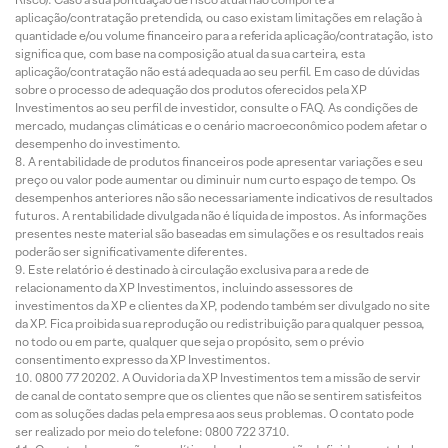
aplicação/contratação pretendida, ou caso existam limitações em relação à
quantidade e/ou volume financeiro para a referida aplicação/contratação, isto
significa que, com base na composição atual da sua carteira, esta
aplicação/contratação não está adequada ao seu perfil. Em caso de dúvidas
sobre o processo de adequação dos produtos oferecidos pela XP
Investimentos ao seu perfil de investidor, consulte o FAQ. As condições de
mercado, mudanças climáticas e o cenário macroeconômico podem afetar o
desempenho do investimento.
A rentabilidade de produtos financeiros pode apresentar variações e seu
preço ou valor pode aumentar ou diminuir num curto espaço de tempo. Os
desempenhos anteriores não são necessariamente indicativos de resultados
futuros. A rentabilidade divulgada não é líquida de impostos. As informações
presentes neste material são baseadas em simulações e os resultados reais
poderão ser significativamente diferentes.
Este relatório é destinado à circulação exclusiva para a rede de
relacionamento da XP Investimentos, incluindo assessores de
investimentos da XP e clientes da XP, podendo também ser divulgado no site
da XP. Fica proibida sua reprodução ou redistribuição para qualquer pessoa,
no todo ou em parte, qualquer que seja o propósito, sem o prévio
consentimento expresso da XP Investimentos.
0800 77 20202. A Ouvidoria da XP Investimentos tem a missão de servir
de canal de contato sempre que os clientes que não se sentirem satisfeitos
com as soluções dadas pela empresa aos seus problemas. O contato pode
ser realizado por meio do telefone: 0800 722 3710.