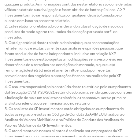
qualquer produto. As informações contidas neste relatório são consideradas
válidas na data de sua divulgação e foram obtidas de fontes públicas. A XP
Investimentos não se responsabiliza por qualquer decisão tomada pelo
cliente com base no presente relatório.
Este relatório foi elaborado considerando a classificação de risco dos
produtos de modo a gerar resultados de alocação para cada perfil de
investidor.
O(s) signatário(s) deste relatório declara(m) que as recomendações
refletem única e exclusivamente suas análises e opiniões pessoais, que
foram produzidas de forma independente, inclusive em relação à XP
Investimentos e que estão sujeitas a modificações sem aviso prévio em
decorrência de alterações nas condições de mercado, e que sua(s)
remuneração(es) é(são) indiretamente influenciada por receitas
provenientes dos negócios e operações financeiras realizadas pela XP
Investimentos.
O analista responsável pelo conteúdo deste relatório e pelo cumprimento
da Resolução CVM nº 20/2021 está indicado acima, sendo que, caso constem
a indicação de mais um analista no relatório, o responsável será o primeiro
analista credenciado a ser mencionado no relatório.
Os analistas da XP Investimentos estão obrigados ao cumprimento de
todas as regras previstas no Código de Conduta da APIMEC Brasil para o
Analista de Valores Mobiliários e na Política de Conduta dos Analistas de
Valores Mobiliários da XP Investimentos.
O atendimento de nossos clientes é realizado por empregados da XP
Investimentos ou por assessores de investimento que desempenham suas