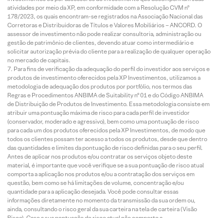
atividades por meio da XP, em conformidade com a Resolução CVM nº
178/2023, os quais encontram-se registrados na Associação Nacional das
Corretoras e Distribuidoras de Títulos e Valores Mobiliários – ANCORD. O
assessor de investimento não pode realizar consultoria, administração ou
gestão de patrimônio de clientes, devendo atuar como intermediário e
solicitar autorização prévia do cliente para a realização de qualquer operação
no mercado de capitais.
Para fins de verificação da adequação do perfil do investidor aos serviços e
produtos de investimento oferecidos pela XP Investimentos, utilizamos a
metodologia de adequação dos produtos por portfólio, nos termos das
Regras e Procedimentos ANBIMA de Suitability nº 01 e do Código ANBIMA
de Distribuição de Produtos de Investimento. Essa metodologia consiste em
atribuir uma pontuação máxima de risco para cada perfil de investidor
(conservador, moderado e agressivo), bem como uma pontuação de risco
para cada um dos produtos oferecidos pela XP Investimentos, de modo que
todos os clientes possam ter acesso a todos os produtos, desde que dentro
das quantidades e limites da pontuação de risco definidas para o seu perfil.
Antes de aplicar nos produtos e/ou contratar os serviços objeto deste
material, é importante que você verifique se a sua pontuação de risco atual
comporta a aplicação nos produtos e/ou a contratação dos serviços em
questão, bem como se há limitações de volume, concentração e/ou
quantidade para a aplicação desejada. Você pode consultar essas
informações diretamente no momento da transmissão da sua ordem ou,
ainda, consultando o risco geral da sua carteira na tela de carteira (Visão
Risco). Caso a sua pontuação de risco atual não comporte a