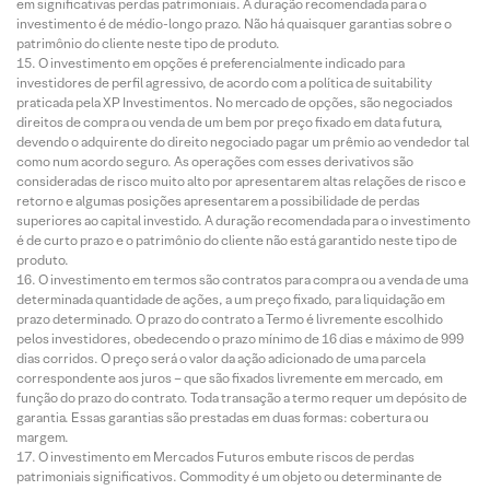
em significativas perdas patrimoniais. A duração recomendada para o
investimento é de médio-longo prazo. Não há quaisquer garantias sobre o
patrimônio do cliente neste tipo de produto.
O investimento em opções é preferencialmente indicado para
investidores de perfil agressivo, de acordo com a política de suitability
praticada pela XP Investimentos. No mercado de opções, são negociados
direitos de compra ou venda de um bem por preço fixado em data futura,
devendo o adquirente do direito negociado pagar um prêmio ao vendedor tal
como num acordo seguro. As operações com esses derivativos são
consideradas de risco muito alto por apresentarem altas relações de risco e
retorno e algumas posições apresentarem a possibilidade de perdas
superiores ao capital investido. A duração recomendada para o investimento
é de curto prazo e o patrimônio do cliente não está garantido neste tipo de
produto.
O investimento em termos são contratos para compra ou a venda de uma
determinada quantidade de ações, a um preço fixado, para liquidação em
prazo determinado. O prazo do contrato a Termo é livremente escolhido
pelos investidores, obedecendo o prazo mínimo de 16 dias e máximo de 999
dias corridos. O preço será o valor da ação adicionado de uma parcela
correspondente aos juros – que são fixados livremente em mercado, em
função do prazo do contrato. Toda transação a termo requer um depósito de
garantia. Essas garantias são prestadas em duas formas: cobertura ou
margem.
O investimento em Mercados Futuros embute riscos de perdas
patrimoniais significativos. Commodity é um objeto ou determinante de