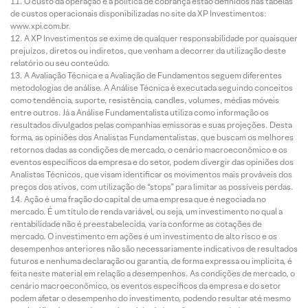
O custo da operação e a política de cobrança estão definidos nas tabelas
de custos operacionais disponibilizadas no site da XP Investimentos:
www.xpi.com.br.
A XP Investimentos se exime de qualquer responsabilidade por quaisquer
prejuízos, diretos ou indiretos, que venham a decorrer da utilização deste
relatório ou seu conteúdo.
A Avaliação Técnica e a Avaliação de Fundamentos seguem diferentes
metodologias de análise. A Análise Técnica é executada seguindo conceitos
como tendência, suporte, resistência, candles, volumes, médias móveis
entre outros. Já a Análise Fundamentalista utiliza como informação os
resultados divulgados pelas companhias emissoras e suas projeções. Desta
forma, as opiniões dos Analistas Fundamentalistas, que buscam os melhores
retornos dadas as condições de mercado, o cenário macroeconômico e os
eventos específicos da empresa e do setor, podem divergir das opiniões dos
Analistas Técnicos, que visam identificar os movimentos mais prováveis dos
preços dos ativos, com utilização de “stops” para limitar as possíveis perdas.
Ação é uma fração do capital de uma empresa que é negociada no
mercado. É um título de renda variável, ou seja, um investimento no qual a
rentabilidade não é preestabelecida, varia conforme as cotações de
mercado. O investimento em ações é um investimento de alto risco e os
desempenhos anteriores não são necessariamente indicativos de resultados
futuros e nenhuma declaração ou garantia, de forma expressa ou implícita, é
feita neste material em relação a desempenhos. As condições de mercado, o
cenário macroeconômico, os eventos específicos da empresa e do setor
podem afetar o desempenho do investimento, podendo resultar até mesmo