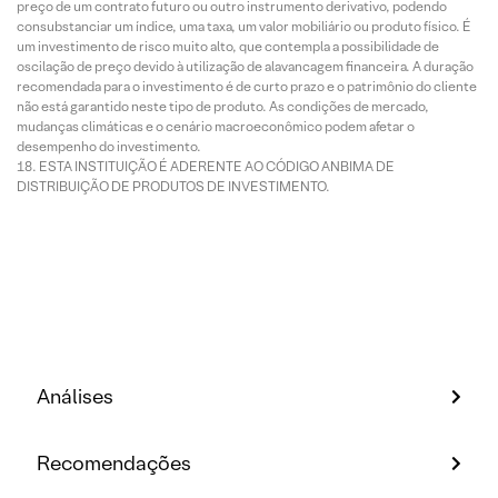
preço de um contrato futuro ou outro instrumento derivativo, podendo
consubstanciar um índice, uma taxa, um valor mobiliário ou produto físico. É
um investimento de risco muito alto, que contempla a possibilidade de
oscilação de preço devido à utilização de alavancagem financeira. A duração
recomendada para o investimento é de curto prazo e o patrimônio do cliente
não está garantido neste tipo de produto. As condições de mercado,
mudanças climáticas e o cenário macroeconômico podem afetar o
desempenho do investimento.
ESTA INSTITUIÇÃO É ADERENTE AO CÓDIGO ANBIMA DE
DISTRIBUIÇÃO DE PRODUTOS DE INVESTIMENTO.
Análises
Recomendações