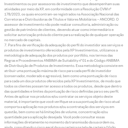
Investimentos ou por assessores de investimento que desempenham suas
atividades por meio da XP, em conformidade com a Resolução CVM nº
178/2023, os quais encontram-se registrados na Associação Nacional das
Corretoras e Distribuidoras de Títulos e Valores Mobiliários – ANCORD. O
assessor de investimento não pode realizar consultoria, administração ou
gestão de patrimônio de clientes, devendo atuar como intermediário e
solicitar autorização prévia do cliente para a realização de qualquer operação
no mercado de capitais.
Para fins de verificação da adequação do perfil do investidor aos serviços e
produtos de investimento oferecidos pela XP Investimentos, utilizamos a
metodologia de adequação dos produtos por portfólio, nos termos das
Regras e Procedimentos ANBIMA de Suitability nº 01 e do Código ANBIMA
de Distribuição de Produtos de Investimento. Essa metodologia consiste em
atribuir uma pontuação máxima de risco para cada perfil de investidor
(conservador, moderado e agressivo), bem como uma pontuação de risco
para cada um dos produtos oferecidos pela XP Investimentos, de modo que
todos os clientes possam ter acesso a todos os produtos, desde que dentro
das quantidades e limites da pontuação de risco definidas para o seu perfil.
Antes de aplicar nos produtos e/ou contratar os serviços objeto deste
material, é importante que você verifique se a sua pontuação de risco atual
comporta a aplicação nos produtos e/ou a contratação dos serviços em
questão, bem como se há limitações de volume, concentração e/ou
quantidade para a aplicação desejada. Você pode consultar essas
informações diretamente no momento da transmissão da sua ordem ou,
ainda, consultando o risco geral da sua carteira na tela de carteira (Visão