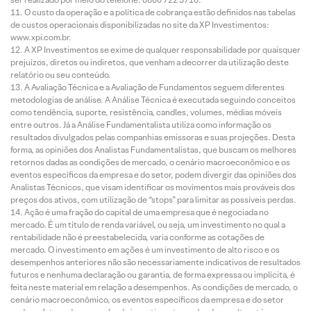
O custo da operação e a política de cobrança estão definidos nas tabelas
de custos operacionais disponibilizadas no site da XP Investimentos:
www.xpi.com.br.
A XP Investimentos se exime de qualquer responsabilidade por quaisquer
prejuízos, diretos ou indiretos, que venham a decorrer da utilização deste
relatório ou seu conteúdo.
A Avaliação Técnica e a Avaliação de Fundamentos seguem diferentes
metodologias de análise. A Análise Técnica é executada seguindo conceitos
como tendência, suporte, resistência, candles, volumes, médias móveis
entre outros. Já a Análise Fundamentalista utiliza como informação os
resultados divulgados pelas companhias emissoras e suas projeções. Desta
forma, as opiniões dos Analistas Fundamentalistas, que buscam os melhores
retornos dadas as condições de mercado, o cenário macroeconômico e os
eventos específicos da empresa e do setor, podem divergir das opiniões dos
Analistas Técnicos, que visam identificar os movimentos mais prováveis dos
preços dos ativos, com utilização de “stops” para limitar as possíveis perdas.
Ação é uma fração do capital de uma empresa que é negociada no
mercado. É um título de renda variável, ou seja, um investimento no qual a
rentabilidade não é preestabelecida, varia conforme as cotações de
mercado. O investimento em ações é um investimento de alto risco e os
desempenhos anteriores não são necessariamente indicativos de resultados
futuros e nenhuma declaração ou garantia, de forma expressa ou implícita, é
feita neste material em relação a desempenhos. As condições de mercado, o
cenário macroeconômico, os eventos específicos da empresa e do setor