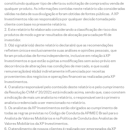
constituindo qualquer tipo de oferta ou solicitação de compra e/ou venda de
qualquer produto. As informações contidas neste relatório são consideradas
válidas na data de sua divulgação e foram obtidas de fontes públicas. A XP
Investimentos não se responsabiliza por qualquer decisão tomada pelo
cliente com base no presente relatório.
Este relatório foi elaborado considerando a classificação de risco dos
produtos de modo a gerar resultados de alocação para cada perfil de
investidor.
O(s) signatário(s) deste relatório declara(m) que as recomendações
refletem única e exclusivamente suas análises e opiniões pessoais, que
foram produzidas de forma independente, inclusive em relação à XP
Investimentos e que estão sujeitas a modificações sem aviso prévio em
decorrência de alterações nas condições de mercado, e que sua(s)
remuneração(es) é(são) indiretamente influenciada por receitas
provenientes dos negócios e operações financeiras realizadas pela XP
Investimentos.
O analista responsável pelo conteúdo deste relatório e pelo cumprimento
da Resolução CVM nº 20/2021 está indicado acima, sendo que, caso constem
a indicação de mais um analista no relatório, o responsável será o primeiro
analista credenciado a ser mencionado no relatório.
Os analistas da XP Investimentos estão obrigados ao cumprimento de
todas as regras previstas no Código de Conduta da APIMEC Brasil para o
Analista de Valores Mobiliários e na Política de Conduta dos Analistas de
Valores Mobiliários da XP Investimentos.
O atendimento de nossos clientes é realizado por empregados da XP