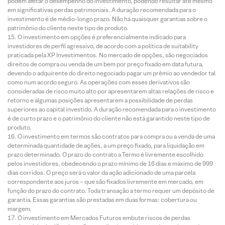
podem afetar o desempenho do investimento, podendo resultar até mesmo
em significativas perdas patrimoniais. A duração recomendada para o
investimento é de médio-longo prazo. Não há quaisquer garantias sobre o
patrimônio do cliente neste tipo de produto.
O investimento em opções é preferencialmente indicado para
investidores de perfil agressivo, de acordo com a política de suitability
praticada pela XP Investimentos. No mercado de opções, são negociados
direitos de compra ou venda de um bem por preço fixado em data futura,
devendo o adquirente do direito negociado pagar um prêmio ao vendedor tal
como num acordo seguro. As operações com esses derivativos são
consideradas de risco muito alto por apresentarem altas relações de risco e
retorno e algumas posições apresentarem a possibilidade de perdas
superiores ao capital investido. A duração recomendada para o investimento
é de curto prazo e o patrimônio do cliente não está garantido neste tipo de
produto.
O investimento em termos são contratos para compra ou a venda de uma
determinada quantidade de ações, a um preço fixado, para liquidação em
prazo determinado. O prazo do contrato a Termo é livremente escolhido
pelos investidores, obedecendo o prazo mínimo de 16 dias e máximo de 999
dias corridos. O preço será o valor da ação adicionado de uma parcela
correspondente aos juros – que são fixados livremente em mercado, em
função do prazo do contrato. Toda transação a termo requer um depósito de
garantia. Essas garantias são prestadas em duas formas: cobertura ou
margem.
O investimento em Mercados Futuros embute riscos de perdas