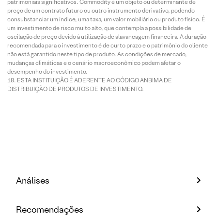
patrimoniais significativos. Commodity é um objeto ou determinante de
preço de um contrato futuro ou outro instrumento derivativo, podendo
consubstanciar um índice, uma taxa, um valor mobiliário ou produto físico. É
um investimento de risco muito alto, que contempla a possibilidade de
oscilação de preço devido à utilização de alavancagem financeira. A duração
recomendada para o investimento é de curto prazo e o patrimônio do cliente
não está garantido neste tipo de produto. As condições de mercado,
mudanças climáticas e o cenário macroeconômico podem afetar o
desempenho do investimento.
ESTA INSTITUIÇÃO É ADERENTE AO CÓDIGO ANBIMA DE
DISTRIBUIÇÃO DE PRODUTOS DE INVESTIMENTO.
Análises
Recomendações