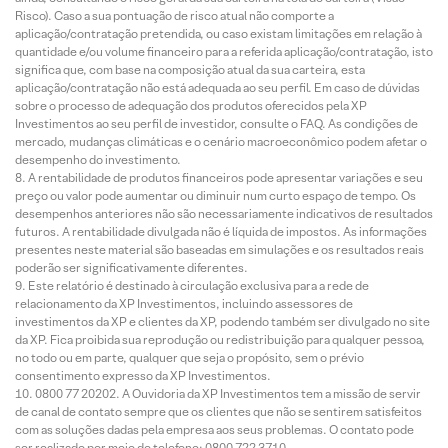
Risco). Caso a sua pontuação de risco atual não comporte a
aplicação/contratação pretendida, ou caso existam limitações em relação à
quantidade e/ou volume financeiro para a referida aplicação/contratação, isto
significa que, com base na composição atual da sua carteira, esta
aplicação/contratação não está adequada ao seu perfil. Em caso de dúvidas
sobre o processo de adequação dos produtos oferecidos pela XP
Investimentos ao seu perfil de investidor, consulte o FAQ. As condições de
mercado, mudanças climáticas e o cenário macroeconômico podem afetar o
desempenho do investimento.
A rentabilidade de produtos financeiros pode apresentar variações e seu
preço ou valor pode aumentar ou diminuir num curto espaço de tempo. Os
desempenhos anteriores não são necessariamente indicativos de resultados
futuros. A rentabilidade divulgada não é líquida de impostos. As informações
presentes neste material são baseadas em simulações e os resultados reais
poderão ser significativamente diferentes.
Este relatório é destinado à circulação exclusiva para a rede de
relacionamento da XP Investimentos, incluindo assessores de
investimentos da XP e clientes da XP, podendo também ser divulgado no site
da XP. Fica proibida sua reprodução ou redistribuição para qualquer pessoa,
no todo ou em parte, qualquer que seja o propósito, sem o prévio
consentimento expresso da XP Investimentos.
0800 77 20202. A Ouvidoria da XP Investimentos tem a missão de servir
de canal de contato sempre que os clientes que não se sentirem satisfeitos
com as soluções dadas pela empresa aos seus problemas. O contato pode
ser realizado por meio do telefone: 0800 722 3710.