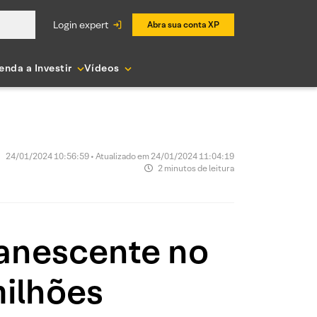
login expert
Abra sua conta XP
enda a Investir
Vídeos
24/01/2024 10:56:59 • Atualizado em 24/01/2024 11:04:19
2 minutos de leitura
anescente no
milhões