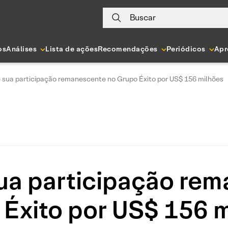
Buscar
os
Análises
Lista de ações
Recomendações
Periódicos
Apr
sua participação remanescente no Grupo Éxito por US$ 156 milhões
ua participação rem
Éxito por US$ 156 