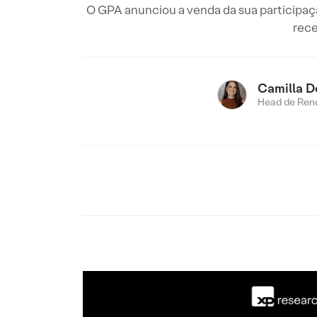
O GPA anunciou a venda da sua participaç
rece
Camilla D
Head de Rend