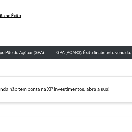
ão no Éxito
rupo Pão de Açúcar (GPA)
GPA (PCAR3): Éxito finalmente vendido,
inda não tem conta na XP Investimentos, abra a sua!