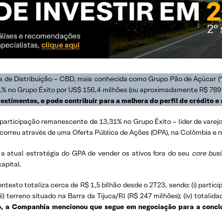
ra de Distribuição – CBD, mais conhecida como Grupo Pão de Açúcar (“
1% no Grupo Éxito por US$ 156,4 milhões (ou aproximadamente R$ 789 
stimentos, e pode contribuir para a melhora do perfil de crédito 
 participação remanescente de 13,31% no Grupo Éxito – líder de varej
ocorreu através de uma Oferta Pública de Ações (OPA), na Colômbia e 
a atual estratégia do GPA de vender os ativos fora do seu
core bus
apital.
exto totaliza cerca de R$ 1,5 bilhão desde o 2T23, sendo: (i) particip
ii) terreno situado na Barra da Tijuca/RJ (R$ 247 milhões); (iv) totali
o, a Companhia mencionou que segue em negociação para a conclus
.