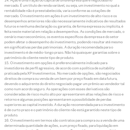
Ação é uma fração do capital de uma empresa que é negociada no
mercado. É um título de renda variável, ou seja, um investimento no qual a
rentabilidade não é preestabelecida, varia conforme as cotações de
mercado. O investimento em ações é um investimento de alto risco e os
desempenhos anteriores não são necessariamente indicativos de resultados
futuros e nenhuma declaração ou garantia, de forma expressa ou implícita, é
feita neste material em relação a desempenhos. As condições de mercado, o
cenário macroeconômico, os eventos específicos da empresa e do setor
podem afetar o desempenho do investimento, podendo resultar até mesmo
em significativas perdas patrimoniais. A duração recomendada para o
investimento é de médio-longo prazo. Não há quaisquer garantias sobre o
patrimônio do cliente neste tipo de produto.
O investimento em opções é preferencialmente indicado para
investidores de perfil agressivo, de acordo com a política de suitability
praticada pela XP Investimentos. No mercado de opções, são negociados
direitos de compra ou venda de um bem por preço fixado em data futura,
devendo o adquirente do direito negociado pagar um prêmio ao vendedor tal
como num acordo seguro. As operações com esses derivativos são
consideradas de risco muito alto por apresentarem altas relações de risco e
retorno e algumas posições apresentarem a possibilidade de perdas
superiores ao capital investido. A duração recomendada para o investimento
é de curto prazo e o patrimônio do cliente não está garantido neste tipo de
produto.
O investimento em termos são contratos para compra ou a venda de uma
determinada quantidade de ações, a um preço fixado, para liquidação em