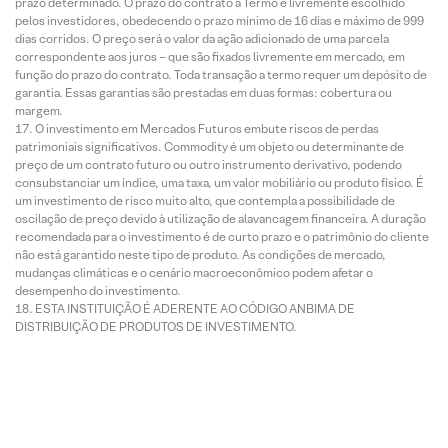
prazo determinado. O prazo do contrato a Termo é livremente escolhido
pelos investidores, obedecendo o prazo mínimo de 16 dias e máximo de 999
dias corridos. O preço será o valor da ação adicionado de uma parcela
correspondente aos juros – que são fixados livremente em mercado, em
função do prazo do contrato. Toda transação a termo requer um depósito de
garantia. Essas garantias são prestadas em duas formas: cobertura ou
margem.
O investimento em Mercados Futuros embute riscos de perdas
patrimoniais significativos. Commodity é um objeto ou determinante de
preço de um contrato futuro ou outro instrumento derivativo, podendo
consubstanciar um índice, uma taxa, um valor mobiliário ou produto físico. É
um investimento de risco muito alto, que contempla a possibilidade de
oscilação de preço devido à utilização de alavancagem financeira. A duração
recomendada para o investimento é de curto prazo e o patrimônio do cliente
não está garantido neste tipo de produto. As condições de mercado,
mudanças climáticas e o cenário macroeconômico podem afetar o
desempenho do investimento.
ESTA INSTITUIÇÃO É ADERENTE AO CÓDIGO ANBIMA DE
DISTRIBUIÇÃO DE PRODUTOS DE INVESTIMENTO.