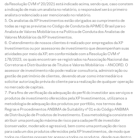
da Resolução CVM nº 20/2021 está indicado acima, sendo que, caso constem
a indicação de mais um analista no relatório, o responsável será o primeiro
analista credenciado a ser mencionado no relatório.
Os analistas da XP Investimentos estão obrigados ao cumprimento de
todas as regras previstas no Código de Conduta da APIMEC Brasil para o
Analista de Valores Mobiliários e na Política de Conduta dos Analistas de
Valores Mobiliários da XP Investimentos.
O atendimento de nossos clientes é realizado por empregados da XP
Investimentos ou por assessores de investimento que desempenham suas
atividades por meio da XP, em conformidade com a Resolução CVM nº
178/2023, os quais encontram-se registrados na Associação Nacional das
Corretoras e Distribuidoras de Títulos e Valores Mobiliários – ANCORD. O
assessor de investimento não pode realizar consultoria, administração ou
gestão de patrimônio de clientes, devendo atuar como intermediário e
solicitar autorização prévia do cliente para a realização de qualquer operação
no mercado de capitais.
Para fins de verificação da adequação do perfil do investidor aos serviços e
produtos de investimento oferecidos pela XP Investimentos, utilizamos a
metodologia de adequação dos produtos por portfólio, nos termos das
Regras e Procedimentos ANBIMA de Suitability nº 01 e do Código ANBIMA
de Distribuição de Produtos de Investimento. Essa metodologia consiste em
atribuir uma pontuação máxima de risco para cada perfil de investidor
(conservador, moderado e agressivo), bem como uma pontuação de risco
para cada um dos produtos oferecidos pela XP Investimentos, de modo que
todos os clientes possam ter acesso a todos os produtos, desde que dentro