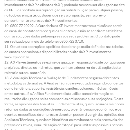
investimentos da XP e clientes da XP, podendo também ser divulgado no site
da XP. Fica proibida sua reprodução ou redistribuição para qualquer pessoa,
no todo ou em parte, qualquer que seja o propósito, sem o prévio
consentimento expresso da XP Investimentos.
0800 77 20202. A Ouvidoria da XP Investimentos tem a missão de servir
de canal de contato sempre que os clientes que não se sentirem satisfeitos
com as soluções dadas pela empresa aos seus problemas. O contato pode
ser realizado por meio do telefone: 0800 722 3710.
O custo da operação e a política de cobrança estão definidos nas tabelas
de custos operacionais disponibilizadas no site da XP Investimentos:
www.xpi.com.br.
A XP Investimentos se exime de qualquer responsabilidade por quaisquer
prejuízos, diretos ou indiretos, que venham a decorrer da utilização deste
relatório ou seu conteúdo.
A Avaliação Técnica e a Avaliação de Fundamentos seguem diferentes
metodologias de análise. A Análise Técnica é executada seguindo conceitos
como tendência, suporte, resistência, candles, volumes, médias móveis
entre outros. Já a Análise Fundamentalista utiliza como informação os
resultados divulgados pelas companhias emissoras e suas projeções. Desta
forma, as opiniões dos Analistas Fundamentalistas, que buscam os melhores
retornos dadas as condições de mercado, o cenário macroeconômico e os
eventos específicos da empresa e do setor, podem divergir das opiniões dos
Analistas Técnicos, que visam identificar os movimentos mais prováveis dos
preços dos ativos, com utilização de “stops” para limitar as possíveis perdas.