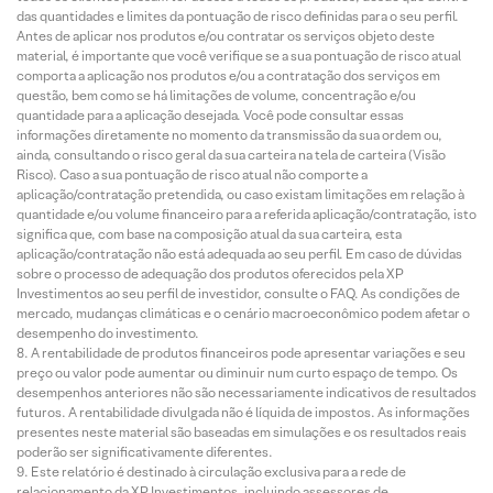
das quantidades e limites da pontuação de risco definidas para o seu perfil.
Antes de aplicar nos produtos e/ou contratar os serviços objeto deste
material, é importante que você verifique se a sua pontuação de risco atual
comporta a aplicação nos produtos e/ou a contratação dos serviços em
questão, bem como se há limitações de volume, concentração e/ou
quantidade para a aplicação desejada. Você pode consultar essas
informações diretamente no momento da transmissão da sua ordem ou,
ainda, consultando o risco geral da sua carteira na tela de carteira (Visão
Risco). Caso a sua pontuação de risco atual não comporte a
aplicação/contratação pretendida, ou caso existam limitações em relação à
quantidade e/ou volume financeiro para a referida aplicação/contratação, isto
significa que, com base na composição atual da sua carteira, esta
aplicação/contratação não está adequada ao seu perfil. Em caso de dúvidas
sobre o processo de adequação dos produtos oferecidos pela XP
Investimentos ao seu perfil de investidor, consulte o FAQ. As condições de
mercado, mudanças climáticas e o cenário macroeconômico podem afetar o
desempenho do investimento.
A rentabilidade de produtos financeiros pode apresentar variações e seu
preço ou valor pode aumentar ou diminuir num curto espaço de tempo. Os
desempenhos anteriores não são necessariamente indicativos de resultados
futuros. A rentabilidade divulgada não é líquida de impostos. As informações
presentes neste material são baseadas em simulações e os resultados reais
poderão ser significativamente diferentes.
Este relatório é destinado à circulação exclusiva para a rede de
relacionamento da XP Investimentos, incluindo assessores de