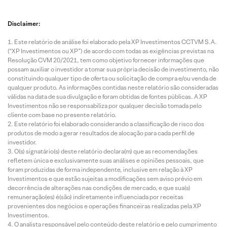
Disclaimer:
Este relatório de análise foi elaborado pela XP Investimentos CCTVM S.A.
(“XP Investimentos ou XP”) de acordo com todas as exigências previstas na
Resolução CVM 20/2021, tem como objetivo fornecer informações que
possam auxiliar o investidor a tomar sua própria decisão de investimento, não
constituindo qualquer tipo de oferta ou solicitação de compra e/ou venda de
qualquer produto. As informações contidas neste relatório são consideradas
válidas na data de sua divulgação e foram obtidas de fontes públicas. A XP
Investimentos não se responsabiliza por qualquer decisão tomada pelo
cliente com base no presente relatório.
Este relatório foi elaborado considerando a classificação de risco dos
produtos de modo a gerar resultados de alocação para cada perfil de
investidor.
O(s) signatário(s) deste relatório declara(m) que as recomendações
refletem única e exclusivamente suas análises e opiniões pessoais, que
foram produzidas de forma independente, inclusive em relação à XP
Investimentos e que estão sujeitas a modificações sem aviso prévio em
decorrência de alterações nas condições de mercado, e que sua(s)
remuneração(es) é(são) indiretamente influenciada por receitas
provenientes dos negócios e operações financeiras realizadas pela XP
Investimentos.
O analista responsável pelo conteúdo deste relatório e pelo cumprimento