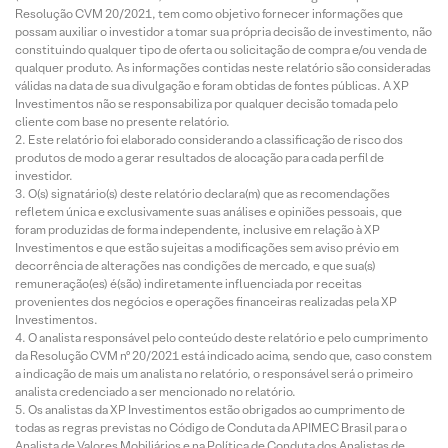
Resolução CVM 20/2021, tem como objetivo fornecer informações que
possam auxiliar o investidor a tomar sua própria decisão de investimento, não
constituindo qualquer tipo de oferta ou solicitação de compra e/ou venda de
qualquer produto. As informações contidas neste relatório são consideradas
válidas na data de sua divulgação e foram obtidas de fontes públicas. A XP
Investimentos não se responsabiliza por qualquer decisão tomada pelo
cliente com base no presente relatório.
Este relatório foi elaborado considerando a classificação de risco dos
produtos de modo a gerar resultados de alocação para cada perfil de
investidor.
O(s) signatário(s) deste relatório declara(m) que as recomendações
refletem única e exclusivamente suas análises e opiniões pessoais, que
foram produzidas de forma independente, inclusive em relação à XP
Investimentos e que estão sujeitas a modificações sem aviso prévio em
decorrência de alterações nas condições de mercado, e que sua(s)
remuneração(es) é(são) indiretamente influenciada por receitas
provenientes dos negócios e operações financeiras realizadas pela XP
Investimentos.
O analista responsável pelo conteúdo deste relatório e pelo cumprimento
da Resolução CVM nº 20/2021 está indicado acima, sendo que, caso constem
a indicação de mais um analista no relatório, o responsável será o primeiro
analista credenciado a ser mencionado no relatório.
Os analistas da XP Investimentos estão obrigados ao cumprimento de
todas as regras previstas no Código de Conduta da APIMEC Brasil para o
Analista de Valores Mobiliários e na Política de Conduta dos Analistas de