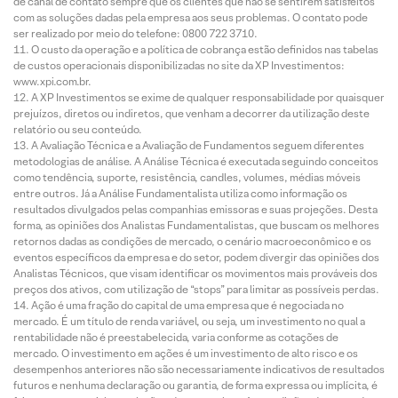
de canal de contato sempre que os clientes que não se sentirem satisfeitos
com as soluções dadas pela empresa aos seus problemas. O contato pode
ser realizado por meio do telefone: 0800 722 3710.
O custo da operação e a política de cobrança estão definidos nas tabelas
de custos operacionais disponibilizadas no site da XP Investimentos:
www.xpi.com.br.
A XP Investimentos se exime de qualquer responsabilidade por quaisquer
prejuízos, diretos ou indiretos, que venham a decorrer da utilização deste
relatório ou seu conteúdo.
A Avaliação Técnica e a Avaliação de Fundamentos seguem diferentes
metodologias de análise. A Análise Técnica é executada seguindo conceitos
como tendência, suporte, resistência, candles, volumes, médias móveis
entre outros. Já a Análise Fundamentalista utiliza como informação os
resultados divulgados pelas companhias emissoras e suas projeções. Desta
forma, as opiniões dos Analistas Fundamentalistas, que buscam os melhores
retornos dadas as condições de mercado, o cenário macroeconômico e os
eventos específicos da empresa e do setor, podem divergir das opiniões dos
Analistas Técnicos, que visam identificar os movimentos mais prováveis dos
preços dos ativos, com utilização de “stops” para limitar as possíveis perdas.
Ação é uma fração do capital de uma empresa que é negociada no
mercado. É um título de renda variável, ou seja, um investimento no qual a
rentabilidade não é preestabelecida, varia conforme as cotações de
mercado. O investimento em ações é um investimento de alto risco e os
desempenhos anteriores não são necessariamente indicativos de resultados
futuros e nenhuma declaração ou garantia, de forma expressa ou implícita, é