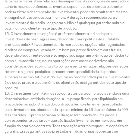
feita neste material em relação a desempenhos. As condições de mercado, o
cenário macroeconômico, os eventos específicos da empresa e do setor
podem afetar o desempenho do investimento, podendo resultar até mesmo
em significativas perdas patrimoniais. A duração recomendada para o
investimento é de médio-longo prazo. Não há quaisquer garantias sobre o
patrimônio do cliente neste tipo de produto.
O investimento em opções é preferencialmente indicado para
investidores de perfil agressivo, de acordo com a política de suitability
praticada pela XP Investimentos. No mercado de opções, são negociados
direitos de compra ou venda de um bem por preço fixado em data futura,
devendo o adquirente do direito negociado pagar um prêmio ao vendedor tal
como num acordo seguro. As operações com esses derivativos são
consideradas de risco muito alto por apresentarem altas relações de risco e
retorno e algumas posições apresentarem a possibilidade de perdas
superiores ao capital investido. A duração recomendada para o investimento
é de curto prazo e o patrimônio do cliente não está garantido neste tipo de
produto.
O investimento em termos são contratos para compra ou a venda de uma
determinada quantidade de ações, a um preço fixado, para liquidação em
prazo determinado. O prazo do contrato a Termo é livremente escolhido
pelos investidores, obedecendo o prazo mínimo de 16 dias e máximo de 999
dias corridos. O preço será o valor da ação adicionado de uma parcela
correspondente aos juros – que são fixados livremente em mercado, em
função do prazo do contrato. Toda transação a termo requer um depósito de
garantia. Essas garantias são prestadas em duas formas: cobertura ou