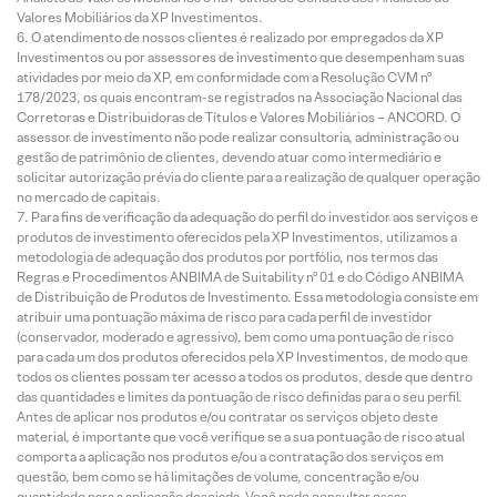
Valores Mobiliários da XP Investimentos.
O atendimento de nossos clientes é realizado por empregados da XP
Investimentos ou por assessores de investimento que desempenham suas
atividades por meio da XP, em conformidade com a Resolução CVM nº
178/2023, os quais encontram-se registrados na Associação Nacional das
Corretoras e Distribuidoras de Títulos e Valores Mobiliários – ANCORD. O
assessor de investimento não pode realizar consultoria, administração ou
gestão de patrimônio de clientes, devendo atuar como intermediário e
solicitar autorização prévia do cliente para a realização de qualquer operação
no mercado de capitais.
Para fins de verificação da adequação do perfil do investidor aos serviços e
produtos de investimento oferecidos pela XP Investimentos, utilizamos a
metodologia de adequação dos produtos por portfólio, nos termos das
Regras e Procedimentos ANBIMA de Suitability nº 01 e do Código ANBIMA
de Distribuição de Produtos de Investimento. Essa metodologia consiste em
atribuir uma pontuação máxima de risco para cada perfil de investidor
(conservador, moderado e agressivo), bem como uma pontuação de risco
para cada um dos produtos oferecidos pela XP Investimentos, de modo que
todos os clientes possam ter acesso a todos os produtos, desde que dentro
das quantidades e limites da pontuação de risco definidas para o seu perfil.
Antes de aplicar nos produtos e/ou contratar os serviços objeto deste
material, é importante que você verifique se a sua pontuação de risco atual
comporta a aplicação nos produtos e/ou a contratação dos serviços em
questão, bem como se há limitações de volume, concentração e/ou
quantidade para a aplicação desejada. Você pode consultar essas