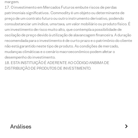
margem.
O investimento em Mercados Futuros embute riscos de perdas
patrimoniais significativos. Commodity é um objeto ou determinante de
preço de um contrato futuro ou outro instrumento derivativo, podendo
consubstanciar um índice, uma taxa, um valor mobiliário ou produto físico. É
um investimento de risco muito alto, que contempla a possibilidade de
oscilação de preço devido à utilização de alavancagem financeira. A duração
recomendada para o investimento é de curto prazo e o patrimônio do cliente
não está garantido neste tipo de produto. As condições de mercado,
mudanças climáticas e o cenário macroeconômico podem afetar o
desempenho do investimento.
ESTA INSTITUIÇÃO É ADERENTE AO CÓDIGO ANBIMA DE
DISTRIBUIÇÃO DE PRODUTOS DE INVESTIMENTO.
Análises