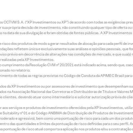
entos CCTVM S.A. (“XP Investimentos ou XP”) de acordo com todas as exigências p
r sua própria decisão de investimento, não constituindo qualquer tipo de oferta ou
s na data de sua divulgação e foram obtidas de fontes públicas. A XP Investimentos
e risco dos produtos de modo a gerar resultados de alocação para cada perfil de inv
mendações refletem única e exclusivamente suas análises e opiniões pessoais, que 
aviso prévio em decorrência de alterações nas condições de mercado, e que sua(s)
realizadas pela XP Investimentos.
lo cumprimento da Resolução CVM nº 20/2021 está indicado acima, sendo que, caso 
onado no relatório.
imento de todas as regras previstas no Código de Conduta da APIMEC Brasil para o 
ados da XP Investimentos ou por assessores de investimento que desempenham sua
os na Associação Nacional das Corretoras e Distribuidoras de Títulos e Valores 
de clientes, devendo atuar como intermediário e solicitar autorização prévia do cl
idor aos serviços e produtos de investimento oferecidos pela XP Investimentos, uti
 Suitability nº 01 e do Código ANBIMA de Distribuição de Produtos de Investimen
r, moderado e agressivo), bem como uma pontuação de risco para cada um dos produ
ntro das quantidades e limites da pontuação de risco definidas para o seu perfil. A
 sua pontuação de risco atual comporta a aplicação nos produtos e/ou a contratação