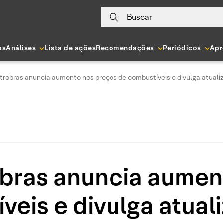
Buscar
os
Análises
Lista de ações
Recomendações
Periódicos
Apr
trobras anuncia aumento nos preços de combustíveis e divulga atualiz
obras anuncia aumen
veis e divulga atual