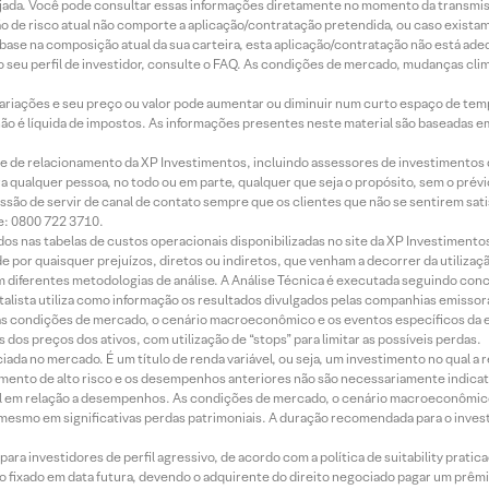
jada. Você pode consultar essas informações diretamente no momento da transmissã
ação de risco atual não comporte a aplicação/contratação pretendida, ou caso exista
m base na composição atual da sua carteira, esta aplicação/contratação não está ad
 seu perfil de investidor, consulte o FAQ. As condições de mercado, mudanças cl
 variações e seu preço ou valor pode aumentar ou diminuir num curto espaço de t
 não é líquida de impostos. As informações presentes neste material são baseadas e
rede de relacionamento da XP Investimentos, incluindo assessores de investimentos
ara qualquer pessoa, no todo ou em parte, qualquer que seja o propósito, sem o pr
ssão de servir de canal de contato sempre que os clientes que não se sentirem sat
e: 0800 722 3710.
dos nas tabelas de custos operacionais disponibilizadas no site da XP Investimento
 por quaisquer prejuízos, diretos ou indiretos, que venham a decorrer da utilizaç
 diferentes metodologias de análise. A Análise Técnica é executada seguindo conc
alista utiliza como informação os resultados divulgados pelas companhias emissora
 condições de mercado, o cenário macroeconômico e os eventos específicos da em
dos preços dos ativos, com utilização de “stops” para limitar as possíveis perdas.
ada no mercado. É um título de renda variável, ou seja, um investimento no qual a r
mento de alto risco e os desempenhos anteriores não são necessariamente indicat
terial em relação a desempenhos. As condições de mercado, o cenário macroeconômi
mesmo em significativas perdas patrimoniais. A duração recomendada para o inves
ra investidores de perfil agressivo, de acordo com a política de suitability prat
 fixado em data futura, devendo o adquirente do direito negociado pagar um prê