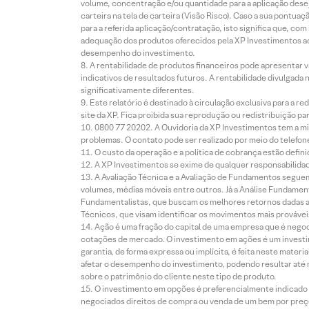
volume, concentração e/ou quantidade para a aplicação dese
carteira na tela de carteira (Visão Risco). Caso a sua pontu
para a referida aplicação/contratação, isto significa que, co
adequação dos produtos oferecidos pela XP Investimentos ao
desempenho do investimento.
A rentabilidade de produtos financeiros pode apresentar
indicativos de resultados futuros. A rentabilidade divulgada
significativamente diferentes.
Este relatório é destinado à circulação exclusiva para a 
site da XP. Fica proibida sua reprodução ou redistribuição p
0800 77 20202. A Ouvidoria da XP Investimentos tem a mi
problemas. O contato pode ser realizado por meio do telefon
O custo da operação e a política de cobrança estão defini
A XP Investimentos se exime de qualquer responsabilidade
A Avaliação Técnica e a Avaliação de Fundamentos seguem
volumes, médias móveis entre outros. Já a Análise Fundament
Fundamentalistas, que buscam os melhores retornos dadas as
Técnicos, que visam identificar os movimentos mais prováveis 
Ação é uma fração do capital de uma empresa que é negoci
cotações de mercado. O investimento em ações é um investi
garantia, de forma expressa ou implícita, é feita neste ma
afetar o desempenho do investimento, podendo resultar até 
sobre o patrimônio do cliente neste tipo de produto.
O investimento em opções é preferencialmente indicado pa
negociados direitos de compra ou venda de um bem por preço