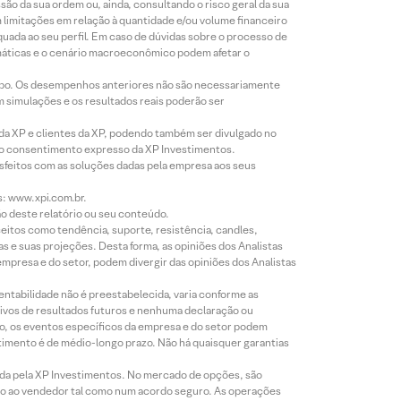
o da sua ordem ou, ainda, consultando o risco geral da sua
m limitações em relação à quantidade e/ou volume financeiro
equada ao seu perfil. Em caso de dúvidas sobre o processo de
imáticas e o cenário macroeconômico podem afetar o
empo. Os desempenhos anteriores não são necessariamente
m simulações e os resultados reais poderão ser
 da XP e clientes da XP, podendo também ser divulgado no
évio consentimento expresso da XP Investimentos.
isfeitos com as soluções dadas pela empresa aos seus
s: www.xpi.com.br.
ão deste relatório ou seu conteúdo.
eitos como tendência, suporte, resistência, candles,
s e suas projeções. Desta forma, as opiniões dos Analistas
presa e do setor, podem divergir das opiniões dos Analistas
entabilidade não é preestabelecida, varia conforme as
ivos de resultados futuros e nenhuma declaração ou
co, os eventos específicos da empresa e do setor podem
timento é de médio-longo prazo. Não há quaisquer garantias
icada pela XP Investimentos. No mercado de opções, são
mio ao vendedor tal como num acordo seguro. As operações