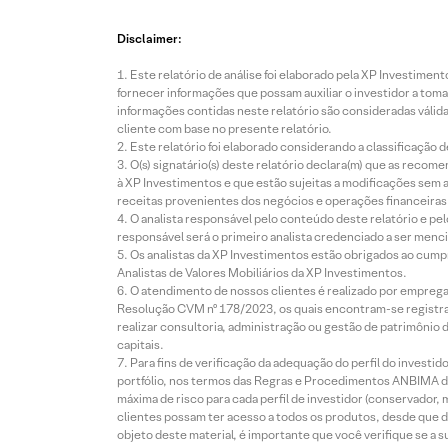
Disclaimer:
Este relatório de análise foi elaborado pela XP Investim
fornecer informações que possam auxiliar o investidor a toma
informações contidas neste relatório são consideradas válida
cliente com base no presente relatório.
Este relatório foi elaborado considerando a classificação d
O(s) signatário(s) deste relatório declara(m) que as reco
à XP Investimentos e que estão sujeitas a modificações sem 
receitas provenientes dos negócios e operações financeiras 
O analista responsável pelo conteúdo deste relatório e pe
responsável será o primeiro analista credenciado a ser menci
Os analistas da XP Investimentos estão obrigados ao cumpr
Analistas de Valores Mobiliários da XP Investimentos.
O atendimento de nossos clientes é realizado por empreg
Resolução CVM nº 178/2023, os quais encontram-se registrad
realizar consultoria, administração ou gestão de patrimônio 
capitais.
Para fins de verificação da adequação do perfil do invest
portfólio, nos termos das Regras e Procedimentos ANBIMA de
máxima de risco para cada perfil de investidor (conservado
clientes possam ter acesso a todos os produtos, desde que de
objeto deste material, é importante que você verifique se a