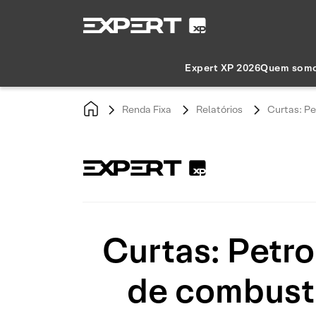
Expert XP 2026
Quem som
Renda Fixa
Relatórios
Curtas: Pe
Curtas: Petr
de combustí