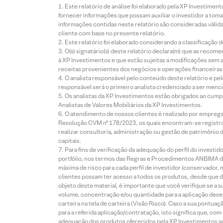
Este relatório de análise foi elaborado pela XP Investim
fornecer informações que possam auxiliar o investidor a toma
informações contidas neste relatório são consideradas válida
cliente com base no presente relatório.
Este relatório foi elaborado considerando a classificação d
O(s) signatário(s) deste relatório declara(m) que as reco
à XP Investimentos e que estão sujeitas a modificações sem 
receitas provenientes dos negócios e operações financeiras 
O analista responsável pelo conteúdo deste relatório e pe
responsável será o primeiro analista credenciado a ser menci
Os analistas da XP Investimentos estão obrigados ao cumpr
Analistas de Valores Mobiliários da XP Investimentos.
O atendimento de nossos clientes é realizado por empreg
Resolução CVM nº 178/2023, os quais encontram-se registrad
realizar consultoria, administração ou gestão de patrimônio 
capitais.
Para fins de verificação da adequação do perfil do invest
portfólio, nos termos das Regras e Procedimentos ANBIMA de
máxima de risco para cada perfil de investidor (conservado
clientes possam ter acesso a todos os produtos, desde que de
objeto deste material, é importante que você verifique se a
volume, concentração e/ou quantidade para a aplicação dese
carteira na tela de carteira (Visão Risco). Caso a sua pontu
para a referida aplicação/contratação, isto significa que, co
adequação dos produtos oferecidos pela XP Investimentos ao