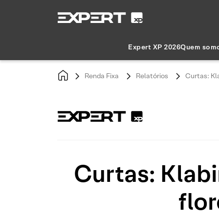
Expert XP 2026
Quem som
Renda Fixa
Relatórios
Curtas: Kl
Curtas: Klab
flo