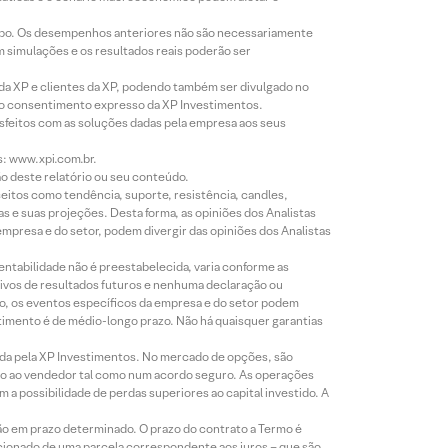
empo. Os desempenhos anteriores não são necessariamente
m simulações e os resultados reais poderão ser
 da XP e clientes da XP, podendo também ser divulgado no
évio consentimento expresso da XP Investimentos.
isfeitos com as soluções dadas pela empresa aos seus
s: www.xpi.com.br.
ão deste relatório ou seu conteúdo.
eitos como tendência, suporte, resistência, candles,
s e suas projeções. Desta forma, as opiniões dos Analistas
presa e do setor, podem divergir das opiniões dos Analistas
entabilidade não é preestabelecida, varia conforme as
ivos de resultados futuros e nenhuma declaração ou
co, os eventos específicos da empresa e do setor podem
timento é de médio-longo prazo. Não há quaisquer garantias
icada pela XP Investimentos. No mercado de opções, são
mio ao vendedor tal como num acordo seguro. As operações
a possibilidade de perdas superiores ao capital investido. A
ão em prazo determinado. O prazo do contrato a Termo é
icionado de uma parcela correspondente aos juros – que são