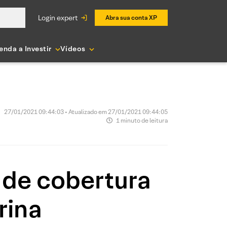
login expert
Abra sua conta XP
enda a Investir
Vídeos
27/01/2021 09:44:03 • Atualizado em 27/01/2021 09:44:05
1 minuto de leitura
 de cobertura
rina