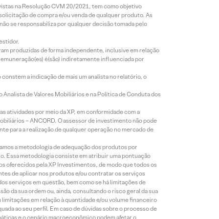
revistas na Resolução CVM 20/2021, tem como objetivo
 solicitação de compra e/ou venda de qualquer produto. As
 não se responsabiliza por qualquer decisão tomada pelo
estidor.
foram produzidas de forma independente, inclusive em relação
 remuneração(es) é(são) indiretamente influenciada por
constem a indicação de mais um analista no relatório, o
Analista de Valores Mobiliários e na Política de Conduta dos
s atividades por meio da XP, em conformidade com a
Mobiliários – ANCORD. O assessor de investimento não pode
iente para a realização de qualquer operação no mercado de
lizamos a metodologia de adequação dos produtos por
to. Essa metodologia consiste em atribuir uma pontuação
tos oferecidos pela XP Investimentos, de modo que todos os
ntes de aplicar nos produtos e/ou contratar os serviços
 dos serviços em questão, bem como se há limitações de
o da sua ordem ou, ainda, consultando o risco geral da sua
m limitações em relação à quantidade e/ou volume financeiro
equada ao seu perfil. Em caso de dúvidas sobre o processo de
imáticas e o cenário macroeconômico podem afetar o