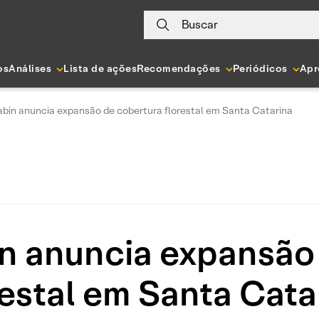
Buscar
os
Análises
Lista de ações
Recomendações
Periódicos
Apr
abin anuncia expansão de cobertura florestal em Santa Catarina
in anuncia expansão
restal em Santa Cata