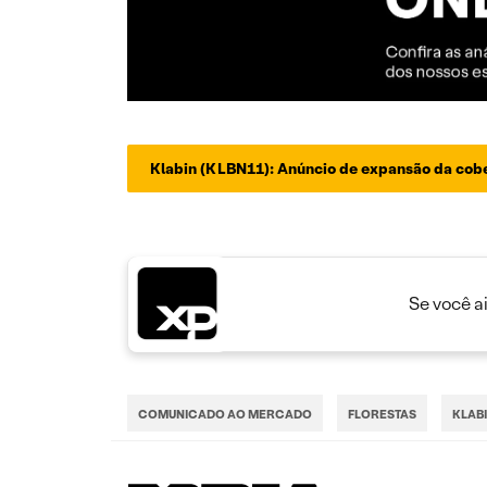
Klabin (KLBN11): Anúncio de expansão da cobe
Se você a
COMUNICADO AO MERCADO
FLORESTAS
KLAB