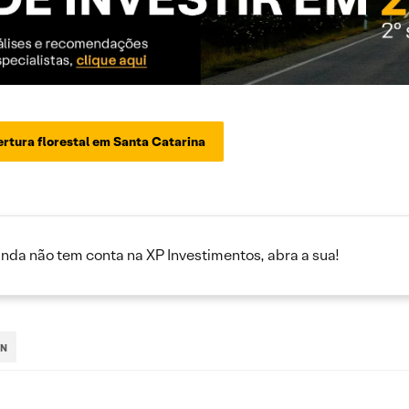
rtura florestal em Santa Catarina
inda não tem conta na XP Investimentos, abra a sua!
IN