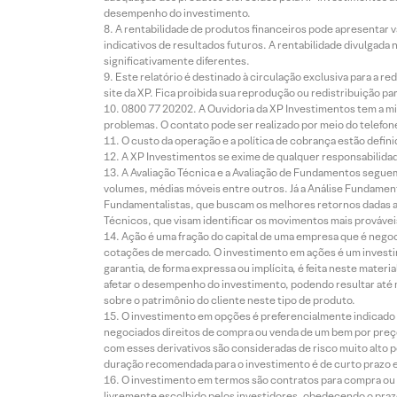
desempenho do investimento.
A rentabilidade de produtos financeiros pode apresentar
indicativos de resultados futuros. A rentabilidade divulgada
significativamente diferentes.
Este relatório é destinado à circulação exclusiva para a 
site da XP. Fica proibida sua reprodução ou redistribuição p
0800 77 20202. A Ouvidoria da XP Investimentos tem a mi
problemas. O contato pode ser realizado por meio do telefon
O custo da operação e a política de cobrança estão defini
A XP Investimentos se exime de qualquer responsabilidade
A Avaliação Técnica e a Avaliação de Fundamentos seguem
volumes, médias móveis entre outros. Já a Análise Fundament
Fundamentalistas, que buscam os melhores retornos dadas as
Técnicos, que visam identificar os movimentos mais prováveis 
Ação é uma fração do capital de uma empresa que é negoci
cotações de mercado. O investimento em ações é um investi
garantia, de forma expressa ou implícita, é feita neste ma
afetar o desempenho do investimento, podendo resultar até 
sobre o patrimônio do cliente neste tipo de produto.
O investimento em opções é preferencialmente indicado pa
negociados direitos de compra ou venda de um bem por preço
com esses derivativos são consideradas de risco muito alto p
duração recomendada para o investimento é de curto prazo e 
O investimento em termos são contratos para compra ou a
livremente escolhido pelos investidores, obedecendo o prazo