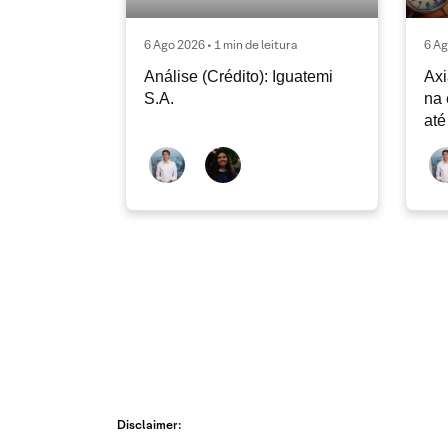
6 Ago 2026 • 1 min de leitura
6 Ag
Análise (Crédito): Iguatemi
Axi
S.A.
na 
até
Disclaimer: