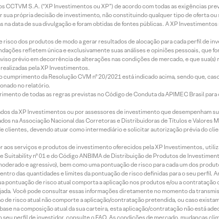
entos CCTVM S.A. (“XP Investimentos ou XP”) de acordo com todas as exigências p
r sua própria decisão de investimento, não constituindo qualquer tipo de oferta ou
s na data de sua divulgação e foram obtidas de fontes públicas. A XP Investimentos
e risco dos produtos de modo a gerar resultados de alocação para cada perfil de inv
mendações refletem única e exclusivamente suas análises e opiniões pessoais, que 
aviso prévio em decorrência de alterações nas condições de mercado, e que sua(s)
realizadas pela XP Investimentos.
lo cumprimento da Resolução CVM nº 20/2021 está indicado acima, sendo que, caso 
onado no relatório.
imento de todas as regras previstas no Código de Conduta da APIMEC Brasil para o 
ados da XP Investimentos ou por assessores de investimento que desempenham sua
os na Associação Nacional das Corretoras e Distribuidoras de Títulos e Valores 
de clientes, devendo atuar como intermediário e solicitar autorização prévia do cl
idor aos serviços e produtos de investimento oferecidos pela XP Investimentos, uti
 Suitability nº 01 e do Código ANBIMA de Distribuição de Produtos de Investimen
r, moderado e agressivo), bem como uma pontuação de risco para cada um dos produ
ntro das quantidades e limites da pontuação de risco definidas para o seu perfil. A
 sua pontuação de risco atual comporta a aplicação nos produtos e/ou a contratação
jada. Você pode consultar essas informações diretamente no momento da transmissã
ação de risco atual não comporte a aplicação/contratação pretendida, ou caso exista
m base na composição atual da sua carteira, esta aplicação/contratação não está ad
 seu perfil de investidor, consulte o FAQ. As condições de mercado, mudanças cl