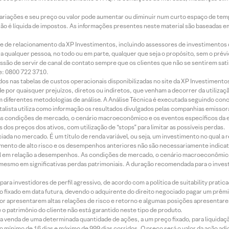
 variações e seu preço ou valor pode aumentar ou diminuir num curto espaço de t
 não é líquida de impostos. As informações presentes neste material são baseadas e
rede de relacionamento da XP Investimentos, incluindo assessores de investimentos
ara qualquer pessoa, no todo ou em parte, qualquer que seja o propósito, sem o pr
ssão de servir de canal de contato sempre que os clientes que não se sentirem sat
e: 0800 722 3710.
dos nas tabelas de custos operacionais disponibilizadas no site da XP Investimento
 por quaisquer prejuízos, diretos ou indiretos, que venham a decorrer da utilizaç
 diferentes metodologias de análise. A Análise Técnica é executada seguindo conc
alista utiliza como informação os resultados divulgados pelas companhias emissora
 condições de mercado, o cenário macroeconômico e os eventos específicos da em
dos preços dos ativos, com utilização de “stops” para limitar as possíveis perdas.
ada no mercado. É um título de renda variável, ou seja, um investimento no qual a r
mento de alto risco e os desempenhos anteriores não são necessariamente indicat
terial em relação a desempenhos. As condições de mercado, o cenário macroeconômi
mesmo em significativas perdas patrimoniais. A duração recomendada para o inves
ra investidores de perfil agressivo, de acordo com a política de suitability prat
 fixado em data futura, devendo o adquirente do direito negociado pagar um prê
or apresentarem altas relações de risco e retorno e algumas posições apresentarem 
o patrimônio do cliente não está garantido neste tipo de produto.
 venda de uma determinada quantidade de ações, a um preço fixado, para liquidaç
 mínimo de 16 dias e máximo de 999 dias corridos. O preço será o valor da ação ad