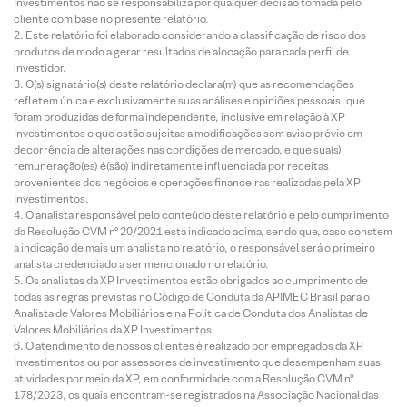
Investimentos não se responsabiliza por qualquer decisão tomada pelo
cliente com base no presente relatório.
Este relatório foi elaborado considerando a classificação de risco dos
produtos de modo a gerar resultados de alocação para cada perfil de
investidor.
O(s) signatário(s) deste relatório declara(m) que as recomendações
refletem única e exclusivamente suas análises e opiniões pessoais, que
foram produzidas de forma independente, inclusive em relação à XP
Investimentos e que estão sujeitas a modificações sem aviso prévio em
decorrência de alterações nas condições de mercado, e que sua(s)
remuneração(es) é(são) indiretamente influenciada por receitas
provenientes dos negócios e operações financeiras realizadas pela XP
Investimentos.
O analista responsável pelo conteúdo deste relatório e pelo cumprimento
da Resolução CVM nº 20/2021 está indicado acima, sendo que, caso constem
a indicação de mais um analista no relatório, o responsável será o primeiro
analista credenciado a ser mencionado no relatório.
Os analistas da XP Investimentos estão obrigados ao cumprimento de
todas as regras previstas no Código de Conduta da APIMEC Brasil para o
Analista de Valores Mobiliários e na Política de Conduta dos Analistas de
Valores Mobiliários da XP Investimentos.
O atendimento de nossos clientes é realizado por empregados da XP
Investimentos ou por assessores de investimento que desempenham suas
atividades por meio da XP, em conformidade com a Resolução CVM nº
178/2023, os quais encontram-se registrados na Associação Nacional das