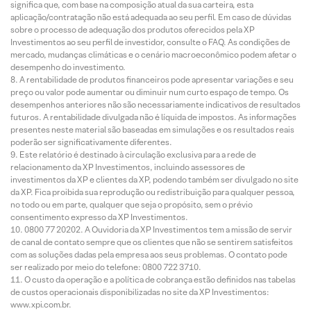
significa que, com base na composição atual da sua carteira, esta
aplicação/contratação não está adequada ao seu perfil. Em caso de dúvidas
sobre o processo de adequação dos produtos oferecidos pela XP
Investimentos ao seu perfil de investidor, consulte o FAQ. As condições de
mercado, mudanças climáticas e o cenário macroeconômico podem afetar o
desempenho do investimento.
A rentabilidade de produtos financeiros pode apresentar variações e seu
preço ou valor pode aumentar ou diminuir num curto espaço de tempo. Os
desempenhos anteriores não são necessariamente indicativos de resultados
futuros. A rentabilidade divulgada não é líquida de impostos. As informações
presentes neste material são baseadas em simulações e os resultados reais
poderão ser significativamente diferentes.
Este relatório é destinado à circulação exclusiva para a rede de
relacionamento da XP Investimentos, incluindo assessores de
investimentos da XP e clientes da XP, podendo também ser divulgado no site
da XP. Fica proibida sua reprodução ou redistribuição para qualquer pessoa,
no todo ou em parte, qualquer que seja o propósito, sem o prévio
consentimento expresso da XP Investimentos.
0800 77 20202. A Ouvidoria da XP Investimentos tem a missão de servir
de canal de contato sempre que os clientes que não se sentirem satisfeitos
com as soluções dadas pela empresa aos seus problemas. O contato pode
ser realizado por meio do telefone: 0800 722 3710.
O custo da operação e a política de cobrança estão definidos nas tabelas
de custos operacionais disponibilizadas no site da XP Investimentos:
www.xpi.com.br.