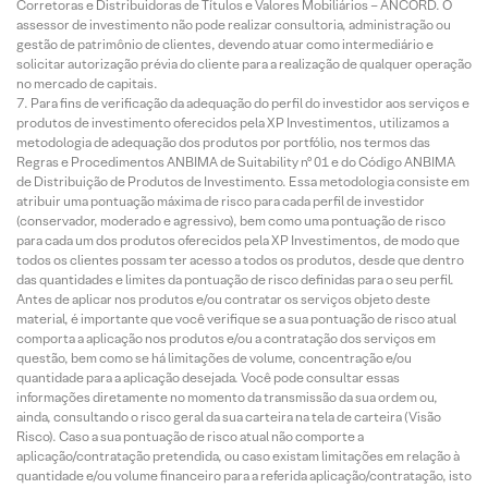
Corretoras e Distribuidoras de Títulos e Valores Mobiliários – ANCORD. O
assessor de investimento não pode realizar consultoria, administração ou
gestão de patrimônio de clientes, devendo atuar como intermediário e
solicitar autorização prévia do cliente para a realização de qualquer operação
no mercado de capitais.
Para fins de verificação da adequação do perfil do investidor aos serviços e
produtos de investimento oferecidos pela XP Investimentos, utilizamos a
metodologia de adequação dos produtos por portfólio, nos termos das
Regras e Procedimentos ANBIMA de Suitability nº 01 e do Código ANBIMA
de Distribuição de Produtos de Investimento. Essa metodologia consiste em
atribuir uma pontuação máxima de risco para cada perfil de investidor
(conservador, moderado e agressivo), bem como uma pontuação de risco
para cada um dos produtos oferecidos pela XP Investimentos, de modo que
todos os clientes possam ter acesso a todos os produtos, desde que dentro
das quantidades e limites da pontuação de risco definidas para o seu perfil.
Antes de aplicar nos produtos e/ou contratar os serviços objeto deste
material, é importante que você verifique se a sua pontuação de risco atual
comporta a aplicação nos produtos e/ou a contratação dos serviços em
questão, bem como se há limitações de volume, concentração e/ou
quantidade para a aplicação desejada. Você pode consultar essas
informações diretamente no momento da transmissão da sua ordem ou,
ainda, consultando o risco geral da sua carteira na tela de carteira (Visão
Risco). Caso a sua pontuação de risco atual não comporte a
aplicação/contratação pretendida, ou caso existam limitações em relação à
quantidade e/ou volume financeiro para a referida aplicação/contratação, isto