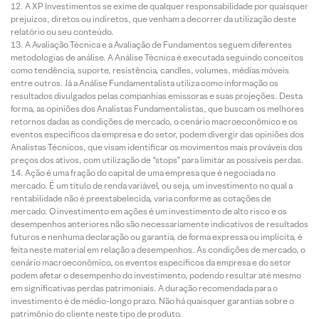
A XP Investimentos se exime de qualquer responsabilidade por quaisquer
prejuízos, diretos ou indiretos, que venham a decorrer da utilização deste
relatório ou seu conteúdo.
A Avaliação Técnica e a Avaliação de Fundamentos seguem diferentes
metodologias de análise. A Análise Técnica é executada seguindo conceitos
como tendência, suporte, resistência, candles, volumes, médias móveis
entre outros. Já a Análise Fundamentalista utiliza como informação os
resultados divulgados pelas companhias emissoras e suas projeções. Desta
forma, as opiniões dos Analistas Fundamentalistas, que buscam os melhores
retornos dadas as condições de mercado, o cenário macroeconômico e os
eventos específicos da empresa e do setor, podem divergir das opiniões dos
Analistas Técnicos, que visam identificar os movimentos mais prováveis dos
preços dos ativos, com utilização de “stops” para limitar as possíveis perdas.
Ação é uma fração do capital de uma empresa que é negociada no
mercado. É um título de renda variável, ou seja, um investimento no qual a
rentabilidade não é preestabelecida, varia conforme as cotações de
mercado. O investimento em ações é um investimento de alto risco e os
desempenhos anteriores não são necessariamente indicativos de resultados
futuros e nenhuma declaração ou garantia, de forma expressa ou implícita, é
feita neste material em relação a desempenhos. As condições de mercado, o
cenário macroeconômico, os eventos específicos da empresa e do setor
podem afetar o desempenho do investimento, podendo resultar até mesmo
em significativas perdas patrimoniais. A duração recomendada para o
investimento é de médio-longo prazo. Não há quaisquer garantias sobre o
patrimônio do cliente neste tipo de produto.