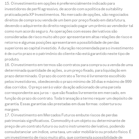
O investimento em opções é preferencialmente indicado para
investidores de perfil agressivo, de acordo com a política de suitability
praticada pela XP Investimentos. No mercado de opções, são negociados
direitos de compra ou venda de um bem por preço fixado em data futura,
devendo o adquirente do direito negociado pagar um prêmio ao vendedor tal
como num acordo seguro. As operações com esses derivativos são
consideradas de risco muito alto por apresentarem altas relações de risco e
retorno e algumas posições apresentarem a possibilidade de perdas
superiores ao capital investido. A duração recomendada para o investimento
é de curto prazo e o patrimônio do cliente não está garantido neste tipo de
produto.
O investimento em termos são contratos para compra ou a venda de uma
determinada quantidade de ações, a um preço fixado, para liquidação em
prazo determinado. O prazo do contrato a Termo é livremente escolhido
pelos investidores, obedecendo o prazo mínimo de 16 dias e máximo de 999
dias corridos. O preço será o valor da ação adicionado de uma parcela
correspondente aos juros – que são fixados livremente em mercado, em
função do prazo do contrato. Toda transação a termo requer um depósito de
garantia. Essas garantias são prestadas em duas formas: cobertura ou
margem.
O investimento em Mercados Futuros embute riscos de perdas
patrimoniais significativos. Commodity é um objeto ou determinante de
preço de um contrato futuro ou outro instrumento derivativo, podendo
consubstanciar um índice, uma taxa, um valor mobiliário ou produto físico. É
um investimento de risco muito alto, que contempla a possibilidade de