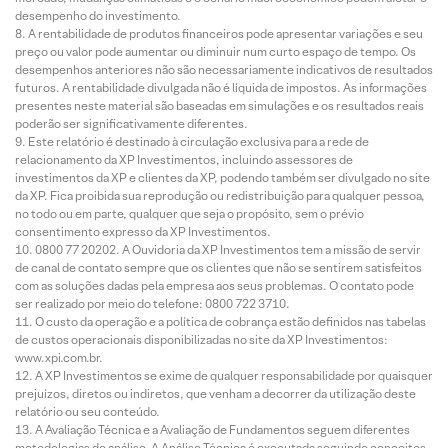
desempenho do investimento.
A rentabilidade de produtos financeiros pode apresentar variações e seu
preço ou valor pode aumentar ou diminuir num curto espaço de tempo. Os
desempenhos anteriores não são necessariamente indicativos de resultados
futuros. A rentabilidade divulgada não é líquida de impostos. As informações
presentes neste material são baseadas em simulações e os resultados reais
poderão ser significativamente diferentes.
Este relatório é destinado à circulação exclusiva para a rede de
relacionamento da XP Investimentos, incluindo assessores de
investimentos da XP e clientes da XP, podendo também ser divulgado no site
da XP. Fica proibida sua reprodução ou redistribuição para qualquer pessoa,
no todo ou em parte, qualquer que seja o propósito, sem o prévio
consentimento expresso da XP Investimentos.
0800 77 20202. A Ouvidoria da XP Investimentos tem a missão de servir
de canal de contato sempre que os clientes que não se sentirem satisfeitos
com as soluções dadas pela empresa aos seus problemas. O contato pode
ser realizado por meio do telefone: 0800 722 3710.
O custo da operação e a política de cobrança estão definidos nas tabelas
de custos operacionais disponibilizadas no site da XP Investimentos:
www.xpi.com.br.
A XP Investimentos se exime de qualquer responsabilidade por quaisquer
prejuízos, diretos ou indiretos, que venham a decorrer da utilização deste
relatório ou seu conteúdo.
A Avaliação Técnica e a Avaliação de Fundamentos seguem diferentes
metodologias de análise. A Análise Técnica é executada seguindo conceitos