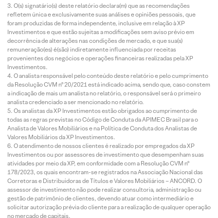
O(s) signatário(s) deste relatório declara(m) que as recomendações
refletem única e exclusivamente suas análises e opiniões pessoais, que
foram produzidas de forma independente, inclusive em relação à XP
Investimentos e que estão sujeitas a modificações sem aviso prévio em
decorrência de alterações nas condições de mercado, e que sua(s)
remuneração(es) é(são) indiretamente influenciada por receitas
provenientes dos negócios e operações financeiras realizadas pela XP
Investimentos.
O analista responsável pelo conteúdo deste relatório e pelo cumprimento
da Resolução CVM nº 20/2021 está indicado acima, sendo que, caso constem
a indicação de mais um analista no relatório, o responsável será o primeiro
analista credenciado a ser mencionado no relatório.
Os analistas da XP Investimentos estão obrigados ao cumprimento de
todas as regras previstas no Código de Conduta da APIMEC Brasil para o
Analista de Valores Mobiliários e na Política de Conduta dos Analistas de
Valores Mobiliários da XP Investimentos.
O atendimento de nossos clientes é realizado por empregados da XP
Investimentos ou por assessores de investimento que desempenham suas
atividades por meio da XP, em conformidade com a Resolução CVM nº
178/2023, os quais encontram-se registrados na Associação Nacional das
Corretoras e Distribuidoras de Títulos e Valores Mobiliários – ANCORD. O
assessor de investimento não pode realizar consultoria, administração ou
gestão de patrimônio de clientes, devendo atuar como intermediário e
solicitar autorização prévia do cliente para a realização de qualquer operação
no mercado de capitais.