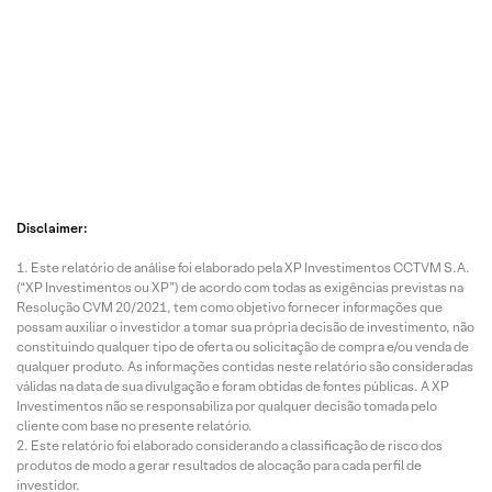
7 Ago
7 Ago
7 Ago
7 Ago
2026 • 3
2026 • 1
2026 • 3
2026 • 1
mins de
min de
mins de
min de
leitura
leitura
leitura
leitura
Disclaimer:
A
Análise
O Mês
De
Este relatório de análise foi elaborado pela XP Investimentos CCTVM S.A.
Seman
(Crédit
na
Olho
(“XP Investimentos ou XP”) de acordo com todas as exigências previstas na
a na
o):
Renda
nos
Resolução CVM 20/2021, tem como objetivo fornecer informações que
Renda
Lavvi
Fixa –
Ratin
possam auxiliar o investidor a tomar sua própria decisão de investimento, não
Fixa
S.A.
Agosto/
|
constituindo qualquer tipo de oferta ou solicitação de compra e/ou venda de
(03/08/
2026
Agost
qualquer produto. As informações contidas neste relatório são consideradas
válidas na data de sua divulgação e foram obtidas de fontes públicas. A XP
26 a
2026
Investimentos não se responsabiliza por qualquer decisão tomada pelo
07/08/2
cliente com base no presente relatório.
6)
Este relatório foi elaborado considerando a classificação de risco dos
produtos de modo a gerar resultados de alocação para cada perfil de
investidor.