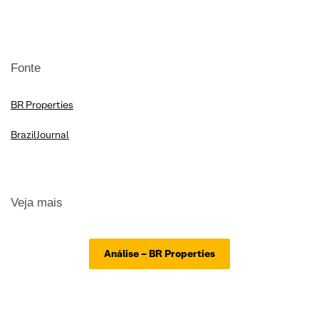
Fonte
BR Properties
BrazilJournal
Veja mais
Análise – BR Properties