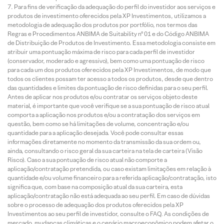
Para fins de verificação da adequação do perfil do investidor aos serviços e
produtos de investimento oferecidos pela XP Investimentos, utilizamos a
metodologia de adequação dos produtos por portfólio, nos termos das
Regras e Procedimentos ANBIMA de Suitability nº 01 e do Código ANBIMA
de Distribuição de Produtos de Investimento. Essa metodologia consiste em
atribuir uma pontuação máxima de risco para cada perfil de investidor
(conservador, moderado e agressivo), bem como uma pontuação de risco
para cada um dos produtos oferecidos pela XP Investimentos, de modo que
todos os clientes possam ter acesso a todos os produtos, desde que dentro
das quantidades e limites da pontuação de risco definidas para o seu perfil.
Antes de aplicar nos produtos e/ou contratar os serviços objeto deste
material, é importante que você verifique se a sua pontuação de risco atual
comporta a aplicação nos produtos e/ou a contratação dos serviços em
questão, bem como se há limitações de volume, concentração e/ou
quantidade para a aplicação desejada. Você pode consultar essas
informações diretamente no momento da transmissão da sua ordem ou,
ainda, consultando o risco geral da sua carteira na tela de carteira (Visão
Risco). Caso a sua pontuação de risco atual não comporte a
aplicação/contratação pretendida, ou caso existam limitações em relação à
quantidade e/ou volume financeiro para a referida aplicação/contratação, isto
significa que, com base na composição atual da sua carteira, esta
aplicação/contratação não está adequada ao seu perfil. Em caso de dúvidas
sobre o processo de adequação dos produtos oferecidos pela XP
Investimentos ao seu perfil de investidor, consulte o FAQ. As condições de
mercado, mudanças climáticas e o cenário macroeconômico podem afetar o