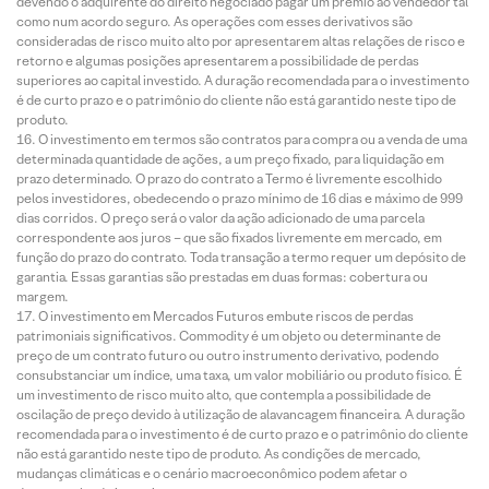
devendo o adquirente do direito negociado pagar um prêmio ao vendedor tal
como num acordo seguro. As operações com esses derivativos são
consideradas de risco muito alto por apresentarem altas relações de risco e
retorno e algumas posições apresentarem a possibilidade de perdas
superiores ao capital investido. A duração recomendada para o investimento
é de curto prazo e o patrimônio do cliente não está garantido neste tipo de
produto.
O investimento em termos são contratos para compra ou a venda de uma
determinada quantidade de ações, a um preço fixado, para liquidação em
prazo determinado. O prazo do contrato a Termo é livremente escolhido
pelos investidores, obedecendo o prazo mínimo de 16 dias e máximo de 999
dias corridos. O preço será o valor da ação adicionado de uma parcela
correspondente aos juros – que são fixados livremente em mercado, em
função do prazo do contrato. Toda transação a termo requer um depósito de
garantia. Essas garantias são prestadas em duas formas: cobertura ou
margem.
O investimento em Mercados Futuros embute riscos de perdas
patrimoniais significativos. Commodity é um objeto ou determinante de
preço de um contrato futuro ou outro instrumento derivativo, podendo
consubstanciar um índice, uma taxa, um valor mobiliário ou produto físico. É
um investimento de risco muito alto, que contempla a possibilidade de
oscilação de preço devido à utilização de alavancagem financeira. A duração
recomendada para o investimento é de curto prazo e o patrimônio do cliente
não está garantido neste tipo de produto. As condições de mercado,
mudanças climáticas e o cenário macroeconômico podem afetar o