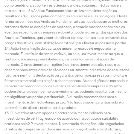
como tendência, suporte, resistência, candles, volumes, médias móveis
entre outros. Já a Análise Fundamentalista utiliza como informação os
resultados divulgados pelas companhias emissoras e suas projeções. Desta
forma, as opiniões dos Analistas Fundamentalistas, que buscam os melhores
retornos dadas as condições de mercado, o cenário macroeconômico e os
eventos específicos da empresa e do setor, podem divergir das opiniões dos
Analistas Técnicos, que visam identificar os movimentos mais prováveis dos
preços dos ativos, com utilização de “stops” para limitar as possíveis perdas.
Ação é uma fração do capital de uma empresa que é negociada no
mercado. É um título de renda variável, ou seja, um investimento no qual a
rentabilidade não é preestabelecida, varia conforme as cotações de
mercado. O investimento em ações é um investimento de alto risco e os
desempenhos anteriores não são necessariamente indicativos de resultados
futuros e nenhuma declaração ou garantia, de forma expressa ou implícita, é
feita neste material em relação a desempenhos. As condições de mercado, o
cenário macroeconômico, os eventos específicos da empresa e do setor
podem afetar o desempenho do investimento, podendo resultar até mesmo
em significativas perdas patrimoniais. A duração recomendada para o
investimento é de médio-longo prazo. Não há quaisquer garantias sobre o
patrimônio do cliente neste tipo de produto.
O investimento em opções é preferencialmente indicado para
investidores de perfil agressivo, de acordo com a política de suitability
praticada pela XP Investimentos. No mercado de opções, são negociados
direitos de compra ou venda de um bem por preço fixado em data futura,