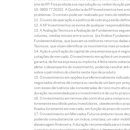
site da XP. Fica proibida sua reprodução ou redistribuição p
0800 77 20202. A Ouvidoria da XP Investimentos tem a mi
problemas. O contato pode ser realizado por meio do telefon
O custo da operação e a política de cobrança estão defini
A XP Investimentos se exime de qualquer responsabilidade
A Avaliação Técnica e a Avaliação de Fundamentos seguem
volumes, médias móveis entre outros. Já a Análise Fundament
Fundamentalistas, que buscam os melhores retornos dadas as
Técnicos, que visam identificar os movimentos mais prováveis 
Ação é uma fração do capital de uma empresa que é negoci
cotações de mercado. O investimento em ações é um investi
garantia, de forma expressa ou implícita, é feita neste ma
afetar o desempenho do investimento, podendo resultar até 
sobre o patrimônio do cliente neste tipo de produto.
O investimento em opções é preferencialmente indicado pa
negociados direitos de compra ou venda de um bem por preço
com esses derivativos são consideradas de risco muito alto p
duração recomendada para o investimento é de curto prazo e 
O investimento em termos são contratos para compra ou a
livremente escolhido pelos investidores, obedecendo o prazo
fixados livremente em mercado, em função do prazo do contr
O investimento em Mercados Futuros embute riscos de pe
podendo consubstanciar um índice, uma taxa, um valor mobiliá
alavancagem financeira. A duração recomendada para o invest
o cenário macroeconômico podem afetar o desempenho do i