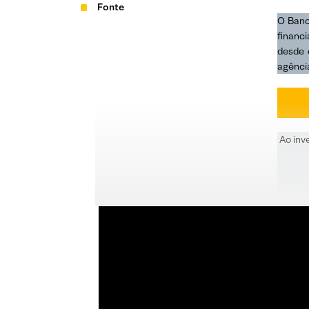
Fonte
O Banc
financ
desde 
agênci
Ao inv