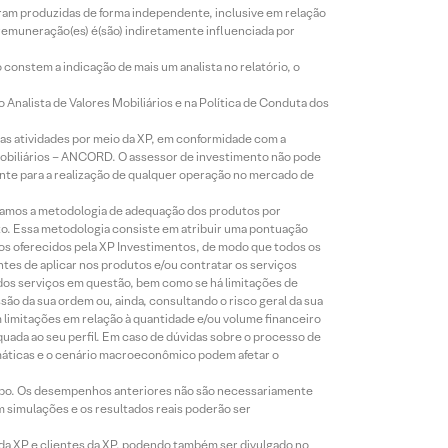
foram produzidas de forma independente, inclusive em relação
 remuneração(es) é(são) indiretamente influenciada por
constem a indicação de mais um analista no relatório, o
Analista de Valores Mobiliários e na Política de Conduta dos
s atividades por meio da XP, em conformidade com a
Mobiliários – ANCORD. O assessor de investimento não pode
iente para a realização de qualquer operação no mercado de
lizamos a metodologia de adequação dos produtos por
to. Essa metodologia consiste em atribuir uma pontuação
tos oferecidos pela XP Investimentos, de modo que todos os
ntes de aplicar nos produtos e/ou contratar os serviços
 dos serviços em questão, bem como se há limitações de
o da sua ordem ou, ainda, consultando o risco geral da sua
m limitações em relação à quantidade e/ou volume financeiro
equada ao seu perfil. Em caso de dúvidas sobre o processo de
imáticas e o cenário macroeconômico podem afetar o
empo. Os desempenhos anteriores não são necessariamente
m simulações e os resultados reais poderão ser
 da XP e clientes da XP, podendo também ser divulgado no