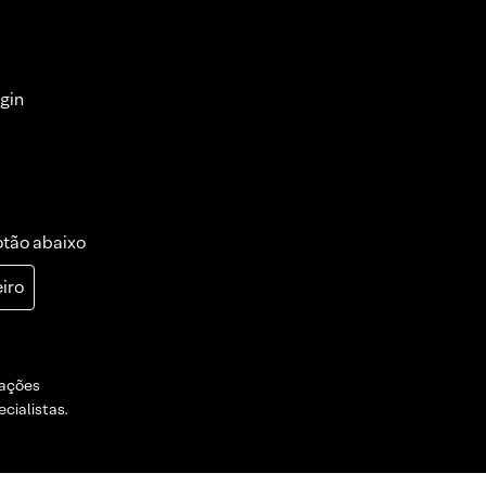
gin
otão abaixo
iro
dações
cialistas.