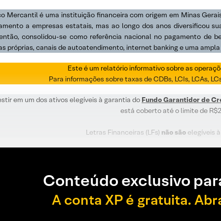
o Mercantil é uma instituição financeira com origem em Minas Gerais
iamento a empresas estatais, mas ao longo dos anos diversificou su
então, consolidou-se como referência nacional no pagamento de ben
as próprias, canais de autoatendimento, internet banking e uma ampla
Este é um relatório informativo sobre as operaç
Para informações sobre taxas de CDBs, LCIs, LCAs, LC
estir em um dos ativos elegíveis à garantia do
Fundo Garantidor de Cr
está coberto até o limite de R$2
Letras Financeiras (LFs)
não são
elegíveis 
Conteúdo exclusivo par
A conta XP é gratuita. Abr