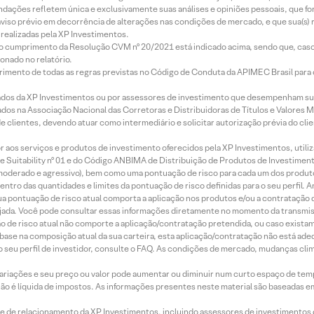
mendações refletem única e exclusivamente suas análises e opiniões pessoais, que 
aviso prévio em decorrência de alterações nas condições de mercado, e que sua(s)
realizadas pela XP Investimentos.
lo cumprimento da Resolução CVM nº 20/2021 está indicado acima, sendo que, caso 
onado no relatório.
imento de todas as regras previstas no Código de Conduta da APIMEC Brasil para o 
ados da XP Investimentos ou por assessores de investimento que desempenham sua
os na Associação Nacional das Corretoras e Distribuidoras de Títulos e Valores 
de clientes, devendo atuar como intermediário e solicitar autorização prévia do cl
idor aos serviços e produtos de investimento oferecidos pela XP Investimentos, uti
 Suitability nº 01 e do Código ANBIMA de Distribuição de Produtos de Investimen
r, moderado e agressivo), bem como uma pontuação de risco para cada um dos produ
ntro das quantidades e limites da pontuação de risco definidas para o seu perfil. A
 sua pontuação de risco atual comporta a aplicação nos produtos e/ou a contratação
jada. Você pode consultar essas informações diretamente no momento da transmissã
ação de risco atual não comporte a aplicação/contratação pretendida, ou caso exista
m base na composição atual da sua carteira, esta aplicação/contratação não está ad
 seu perfil de investidor, consulte o FAQ. As condições de mercado, mudanças cl
 variações e seu preço ou valor pode aumentar ou diminuir num curto espaço de t
 não é líquida de impostos. As informações presentes neste material são baseadas e
rede de relacionamento da XP Investimentos, incluindo assessores de investimentos