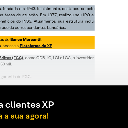
, fundada em 1943. Inicialmente, destacou-se pelo
as áreas de atuação. Em 1977, realizou seu IPO e,
efícios do INSS. Atualmente, sua estrutura inclui
 rede de correspondentes bancários.
ões do
Banco Mercantil
.
s, acesse a
Plataforma da XP
.
éditos (FGC)
, como CDB, LC, LCI e LCA, o investidor
50 mil.
à garantia do FGC.
a clientes XP
a a sua agora!