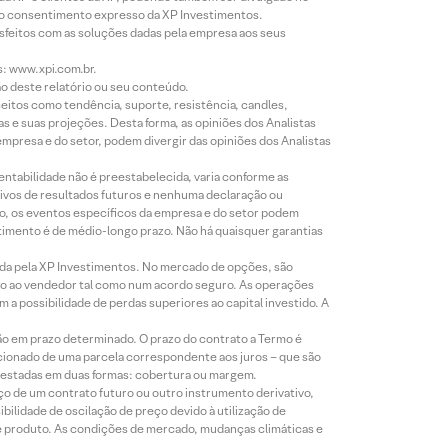
évio consentimento expresso da XP Investimentos.
isfeitos com as soluções dadas pela empresa aos seus
s: www.xpi.com.br.
ão deste relatório ou seu conteúdo.
eitos como tendência, suporte, resistência, candles,
s e suas projeções. Desta forma, as opiniões dos Analistas
presa e do setor, podem divergir das opiniões dos Analistas
entabilidade não é preestabelecida, varia conforme as
ivos de resultados futuros e nenhuma declaração ou
co, os eventos específicos da empresa e do setor podem
timento é de médio-longo prazo. Não há quaisquer garantias
icada pela XP Investimentos. No mercado de opções, são
mio ao vendedor tal como num acordo seguro. As operações
a possibilidade de perdas superiores ao capital investido. A
ão em prazo determinado. O prazo do contrato a Termo é
icionado de uma parcela correspondente aos juros – que são
prestadas em duas formas: cobertura ou margem.
o de um contrato futuro ou outro instrumento derivativo,
bilidade de oscilação de preço devido à utilização de
de produto. As condições de mercado, mudanças climáticas e