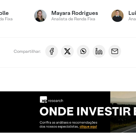
olle
Mayara Rodrigues
Lui
a Fixa
Analista de Renda Fixa
Ana
Compartilhar: