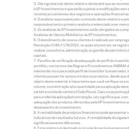
O(s) signatário(s) deste relatório declara(m) que as reco
à XP Investimentos e que estão sujeitas a modificações sem 
receitas provenientes dos negócios e operações financeiras 
O analista responsável pelo conteúdo deste relatório e pe
responsável será o primeiro analista credenciado a ser menci
Os analistas da XP Investimentos estão obrigados ao cumpr
Analistas de Valores Mobiliários da XP Investimentos.
O atendimento de nossos clientes é realizado por empreg
Resolução CVM nº 178/2023, os quais encontram-se registrad
realizar consultoria, administração ou gestão de patrimônio 
capitais.
Para fins de verificação da adequação do perfil do invest
portfólio, nos termos das Regras e Procedimentos ANBIMA de
máxima de risco para cada perfil de investidor (conservado
clientes possam ter acesso a todos os produtos, desde que de
objeto deste material, é importante que você verifique se a
volume, concentração e/ou quantidade para a aplicação dese
carteira na tela de carteira (Visão Risco). Caso a sua pontu
para a referida aplicação/contratação, isto significa que, co
adequação dos produtos oferecidos pela XP Investimentos ao
desempenho do investimento.
A rentabilidade de produtos financeiros pode apresentar
indicativos de resultados futuros. A rentabilidade divulgada
significativamente diferentes.
Este relatório é destinado à circulação exclusiva para a 