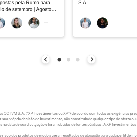
postas pela Rumo para
S.A.
cio de setembro | Agosto
26
entos CCTVM S.A. (“XP Investimentos ou XP”) de acordo com todas as exigências p
r sua própria decisão de investimento, não constituindo qualquer tipo de oferta ou
s na data de sua divulgação e foram obtidas de fontes públicas. A XP Investimentos
e risco dos produtos de modo a gerar resultados de alocação para cada perfil de inv