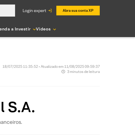
login expert
Abra sua conta XP
enda a Investir
Vídeos
18/07/2025 11:35:52 • Atualizado em 11/08/2025 09:59:37
3 minutos de leitura
l S.A.
nanceiros.