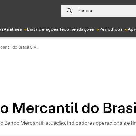
Buscar
os
Análises
Lista de ações
Recomendações
Periódicos
Apr
antil do Brasil S.A.
 Mercantil do Brasi
 Banco Mercantil: atuação, indicadores operacionais e fi