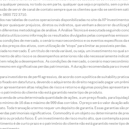
ara qualquer pessoa, no todo ou em parte, qualquer que seja o propósito, sem o pr
ssão de servir de canal de contato sempre que os clientes que não se sentirem sat
e: 0800 722 3710.
dos nas tabelas de custos operacionais disponibilizadas no site da XP Investimento
 por quaisquer prejuízos, diretos ou indiretos, que venham a decorrer da utilizaç
 diferentes metodologias de análise. A Análise Técnica é executada seguindo conc
alista utiliza como informação os resultados divulgados pelas companhias emissora
 condições de mercado, o cenário macroeconômico e os eventos específicos da em
dos preços dos ativos, com utilização de “stops” para limitar as possíveis perdas.
ada no mercado. É um título de renda variável, ou seja, um investimento no qual a r
mento de alto risco e os desempenhos anteriores não são necessariamente indicat
terial em relação a desempenhos. As condições de mercado, o cenário macroeconômi
mesmo em significativas perdas patrimoniais. A duração recomendada para o inves
ra investidores de perfil agressivo, de acordo com a política de suitability prat
 fixado em data futura, devendo o adquirente do direito negociado pagar um prê
or apresentarem altas relações de risco e retorno e algumas posições apresentarem 
o patrimônio do cliente não está garantido neste tipo de produto.
 venda de uma determinada quantidade de ações, a um preço fixado, para liquidaç
 mínimo de 16 dias e máximo de 999 dias corridos. O preço será o valor da ação ad
ato. Toda transação a termo requer um depósito de garantia. Essas garantias são 
rdas patrimoniais significativos. Commodity é um objeto ou determinante de preç
rio ou produto físico. É um investimento de risco muito alto, que contempla a possi
imento é de curto prazo e o patrimônio do cliente não está garantido neste tipo 
nvestimento.