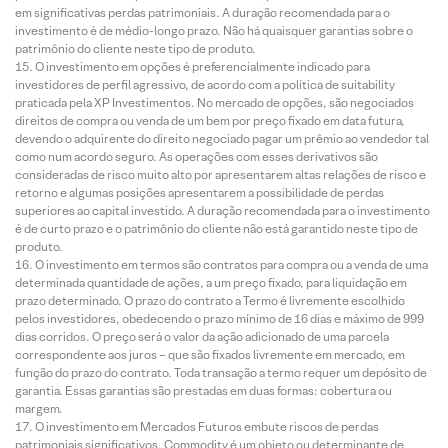
em significativas perdas patrimoniais. A duração recomendada para o
investimento é de médio-longo prazo. Não há quaisquer garantias sobre o
patrimônio do cliente neste tipo de produto.
O investimento em opções é preferencialmente indicado para
investidores de perfil agressivo, de acordo com a política de suitability
praticada pela XP Investimentos. No mercado de opções, são negociados
direitos de compra ou venda de um bem por preço fixado em data futura,
devendo o adquirente do direito negociado pagar um prêmio ao vendedor tal
como num acordo seguro. As operações com esses derivativos são
consideradas de risco muito alto por apresentarem altas relações de risco e
retorno e algumas posições apresentarem a possibilidade de perdas
superiores ao capital investido. A duração recomendada para o investimento
é de curto prazo e o patrimônio do cliente não está garantido neste tipo de
produto.
O investimento em termos são contratos para compra ou a venda de uma
determinada quantidade de ações, a um preço fixado, para liquidação em
prazo determinado. O prazo do contrato a Termo é livremente escolhido
pelos investidores, obedecendo o prazo mínimo de 16 dias e máximo de 999
dias corridos. O preço será o valor da ação adicionado de uma parcela
correspondente aos juros – que são fixados livremente em mercado, em
função do prazo do contrato. Toda transação a termo requer um depósito de
garantia. Essas garantias são prestadas em duas formas: cobertura ou
margem.
O investimento em Mercados Futuros embute riscos de perdas
patrimoniais significativos. Commodity é um objeto ou determinante de