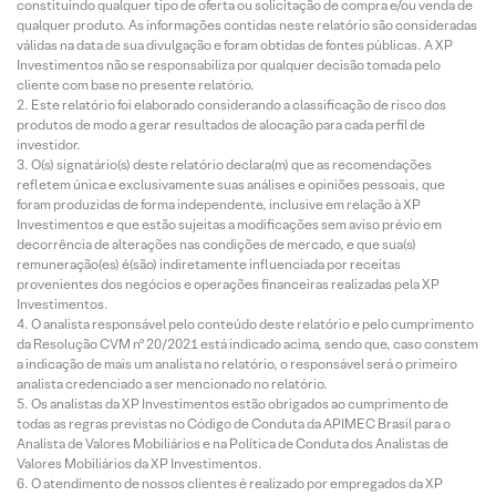
constituindo qualquer tipo de oferta ou solicitação de compra e/ou venda de
qualquer produto. As informações contidas neste relatório são consideradas
válidas na data de sua divulgação e foram obtidas de fontes públicas. A XP
Investimentos não se responsabiliza por qualquer decisão tomada pelo
cliente com base no presente relatório.
Este relatório foi elaborado considerando a classificação de risco dos
produtos de modo a gerar resultados de alocação para cada perfil de
investidor.
O(s) signatário(s) deste relatório declara(m) que as recomendações
refletem única e exclusivamente suas análises e opiniões pessoais, que
foram produzidas de forma independente, inclusive em relação à XP
Investimentos e que estão sujeitas a modificações sem aviso prévio em
decorrência de alterações nas condições de mercado, e que sua(s)
remuneração(es) é(são) indiretamente influenciada por receitas
provenientes dos negócios e operações financeiras realizadas pela XP
Investimentos.
O analista responsável pelo conteúdo deste relatório e pelo cumprimento
da Resolução CVM nº 20/2021 está indicado acima, sendo que, caso constem
a indicação de mais um analista no relatório, o responsável será o primeiro
analista credenciado a ser mencionado no relatório.
Os analistas da XP Investimentos estão obrigados ao cumprimento de
todas as regras previstas no Código de Conduta da APIMEC Brasil para o
Analista de Valores Mobiliários e na Política de Conduta dos Analistas de
Valores Mobiliários da XP Investimentos.
O atendimento de nossos clientes é realizado por empregados da XP