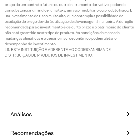
preço de um contrato futuro ou outro instrumento derivativo, podendo
consubstanciar um índice, uma taxa, um valor mobiliário ou produto físico. É
um investimento de risco muito alto, que contempla a possibilidade de
oscilação de preço devido à utilização de alavancagem financeira. A duração
recomendada para o investimento é de curto prazo e o patrimônio do cliente
não está garantido neste tipo de produto. As condições de mercado,
mudanças climáticas e o cenário macroeconômico podem afetar o
desempenho do investimento.
ESTA INSTITUIÇÃO É ADERENTE AO CÓDIGO ANBIMA DE
DISTRIBUIÇÃO DE PRODUTOS DE INVESTIMENTO.
Análises
Recomendações