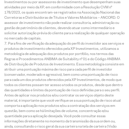
Investimentos ou por assessores de investimento que desempenham suas
atividades por meio da XP, em conformidade com a Resolução CVM nº
178/2023, os quais encontram-se registrados na Associação Nacional das
Corretoras e Distribuidoras de Títulos e Valores Mobiliários – ANCORD. O
assessor de investimento não pode realizar consultoria, administração ou
gestão de patrimônio de clientes, devendo atuar como intermediário e
solicitar autorização prévia do cliente para a realização de qualquer operação
no mercado de capitais.
Para fins de verificação da adequação do perfil do investidor aos serviços e
produtos de investimento oferecidos pela XP Investimentos, utilizamos a
metodologia de adequação dos produtos por portfólio, nos termos das
Regras e Procedimentos ANBIMA de Suitability nº 01 e do Código ANBIMA
de Distribuição de Produtos de Investimento. Essa metodologia consiste em
atribuir uma pontuação máxima de risco para cada perfil de investidor
(conservador, moderado e agressivo), bem como uma pontuação de risco
para cada um dos produtos oferecidos pela XP Investimentos, de modo que
todos os clientes possam ter acesso a todos os produtos, desde que dentro
das quantidades e limites da pontuação de risco definidas para o seu perfil.
Antes de aplicar nos produtos e/ou contratar os serviços objeto deste
material, é importante que você verifique se a sua pontuação de risco atual
comporta a aplicação nos produtos e/ou a contratação dos serviços em
questão, bem como se há limitações de volume, concentração e/ou
quantidade para a aplicação desejada. Você pode consultar essas
informações diretamente no momento da transmissão da sua ordem ou,
ainda, consultando o risco geral da sua carteira na tela de carteira (Visão