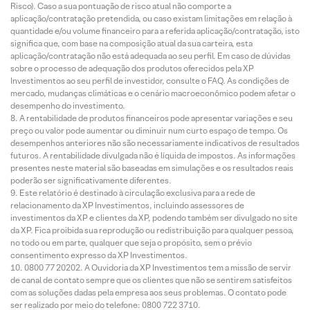
Risco). Caso a sua pontuação de risco atual não comporte a
aplicação/contratação pretendida, ou caso existam limitações em relação à
quantidade e/ou volume financeiro para a referida aplicação/contratação, isto
significa que, com base na composição atual da sua carteira, esta
aplicação/contratação não está adequada ao seu perfil. Em caso de dúvidas
sobre o processo de adequação dos produtos oferecidos pela XP
Investimentos ao seu perfil de investidor, consulte o FAQ. As condições de
mercado, mudanças climáticas e o cenário macroeconômico podem afetar o
desempenho do investimento.
A rentabilidade de produtos financeiros pode apresentar variações e seu
preço ou valor pode aumentar ou diminuir num curto espaço de tempo. Os
desempenhos anteriores não são necessariamente indicativos de resultados
futuros. A rentabilidade divulgada não é líquida de impostos. As informações
presentes neste material são baseadas em simulações e os resultados reais
poderão ser significativamente diferentes.
Este relatório é destinado à circulação exclusiva para a rede de
relacionamento da XP Investimentos, incluindo assessores de
investimentos da XP e clientes da XP, podendo também ser divulgado no site
da XP. Fica proibida sua reprodução ou redistribuição para qualquer pessoa,
no todo ou em parte, qualquer que seja o propósito, sem o prévio
consentimento expresso da XP Investimentos.
0800 77 20202. A Ouvidoria da XP Investimentos tem a missão de servir
de canal de contato sempre que os clientes que não se sentirem satisfeitos
com as soluções dadas pela empresa aos seus problemas. O contato pode
ser realizado por meio do telefone: 0800 722 3710.