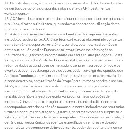
O custo da operação e a política de cobrança estão definidos nas tabelas
de custos operacionais disponibilizadas no site da XP Investimentos:
www.xpi.com.br.
A XP Investimentos se exime de qualquer responsabilidade por quaisquer
prejuízos, diretos ou indiretos, que venham a decorrer da utilização deste
relatório ou seu conteúdo.
A Avaliação Técnica e a Avaliação de Fundamentos seguem diferentes
metodologias de análise. A Análise Técnica é executada seguindo conceitos
como tendência, suporte, resistência, candles, volumes, médias móveis
entre outros. Já a Análise Fundamentalista utiliza como informação os
resultados divulgados pelas companhias emissoras e suas projeções. Desta
forma, as opiniões dos Analistas Fundamentalistas, que buscam os melhores
retornos dadas as condições de mercado, o cenário macroeconômico e os
eventos específicos da empresa e do setor, podem divergir das opiniões dos
Analistas Técnicos, que visam identificar os movimentos mais prováveis dos
preços dos ativos, com utilização de “stops” para limitar as possíveis perdas.
Ação é uma fração do capital de uma empresa que é negociada no
mercado. É um título de renda variável, ou seja, um investimento no qual a
rentabilidade não é preestabelecida, varia conforme as cotações de
mercado. O investimento em ações é um investimento de alto risco e os
desempenhos anteriores não são necessariamente indicativos de resultados
futuros e nenhuma declaração ou garantia, de forma expressa ou implícita, é
feita neste material em relação a desempenhos. As condições de mercado, o
cenário macroeconômico, os eventos específicos da empresa e do setor
podem afetar o desempenho do investimento, podendo resultar até mesmo