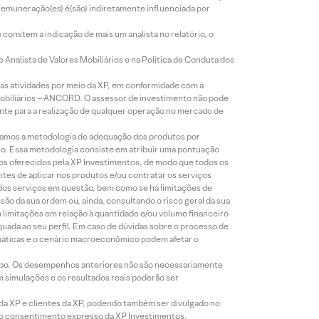
 remuneração(es) é(são) indiretamente influenciada por
constem a indicação de mais um analista no relatório, o
Analista de Valores Mobiliários e na Política de Conduta dos
s atividades por meio da XP, em conformidade com a
Mobiliários – ANCORD. O assessor de investimento não pode
iente para a realização de qualquer operação no mercado de
lizamos a metodologia de adequação dos produtos por
to. Essa metodologia consiste em atribuir uma pontuação
tos oferecidos pela XP Investimentos, de modo que todos os
ntes de aplicar nos produtos e/ou contratar os serviços
 dos serviços em questão, bem como se há limitações de
o da sua ordem ou, ainda, consultando o risco geral da sua
m limitações em relação à quantidade e/ou volume financeiro
equada ao seu perfil. Em caso de dúvidas sobre o processo de
imáticas e o cenário macroeconômico podem afetar o
empo. Os desempenhos anteriores não são necessariamente
m simulações e os resultados reais poderão ser
 da XP e clientes da XP, podendo também ser divulgado no
évio consentimento expresso da XP Investimentos.