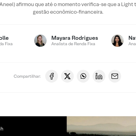
Aneel) afirmou que até o momento verifica-se que a Light t
gestão econômico-financeira.
olle
Mayara Rodrigues
Na
a Fixa
Analista de Renda Fixa
Ana
Compartilhar: