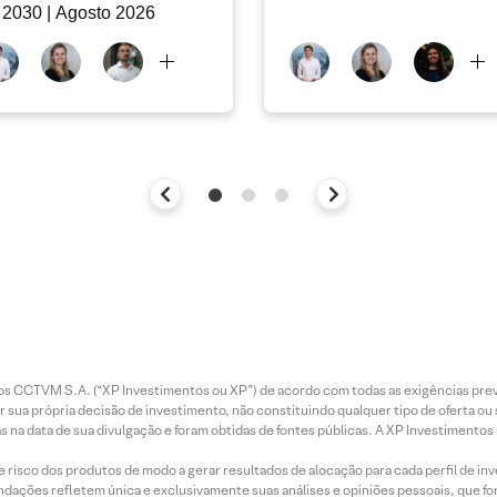
 2030 | Agosto 2026
entos CCTVM S.A. (“XP Investimentos ou XP”) de acordo com todas as exigências p
r sua própria decisão de investimento, não constituindo qualquer tipo de oferta ou
s na data de sua divulgação e foram obtidas de fontes públicas. A XP Investimentos
e risco dos produtos de modo a gerar resultados de alocação para cada perfil de inv
mendações refletem única e exclusivamente suas análises e opiniões pessoais, que 