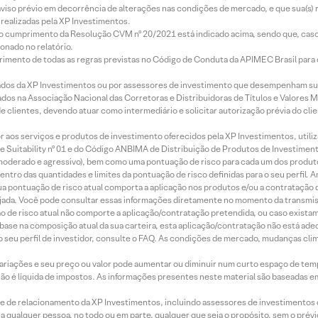
aviso prévio em decorrência de alterações nas condições de mercado, e que sua(s)
realizadas pela XP Investimentos.
lo cumprimento da Resolução CVM nº 20/2021 está indicado acima, sendo que, caso 
onado no relatório.
imento de todas as regras previstas no Código de Conduta da APIMEC Brasil para o 
ados da XP Investimentos ou por assessores de investimento que desempenham sua
os na Associação Nacional das Corretoras e Distribuidoras de Títulos e Valores 
de clientes, devendo atuar como intermediário e solicitar autorização prévia do cl
idor aos serviços e produtos de investimento oferecidos pela XP Investimentos, uti
 Suitability nº 01 e do Código ANBIMA de Distribuição de Produtos de Investimen
r, moderado e agressivo), bem como uma pontuação de risco para cada um dos produ
ntro das quantidades e limites da pontuação de risco definidas para o seu perfil. A
 sua pontuação de risco atual comporta a aplicação nos produtos e/ou a contratação
jada. Você pode consultar essas informações diretamente no momento da transmissã
ação de risco atual não comporte a aplicação/contratação pretendida, ou caso exista
m base na composição atual da sua carteira, esta aplicação/contratação não está ad
 seu perfil de investidor, consulte o FAQ. As condições de mercado, mudanças cl
 variações e seu preço ou valor pode aumentar ou diminuir num curto espaço de t
 não é líquida de impostos. As informações presentes neste material são baseadas e
rede de relacionamento da XP Investimentos, incluindo assessores de investimentos
ara qualquer pessoa, no todo ou em parte, qualquer que seja o propósito, sem o pr