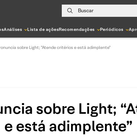
Buscar
os
Análises
Lista de ações
Recomendações
Periódicos
Apr
ronuncia sobre Light; "Atende critérios e está adimplente"
ncia sobre Light; “A
e está adimplente”