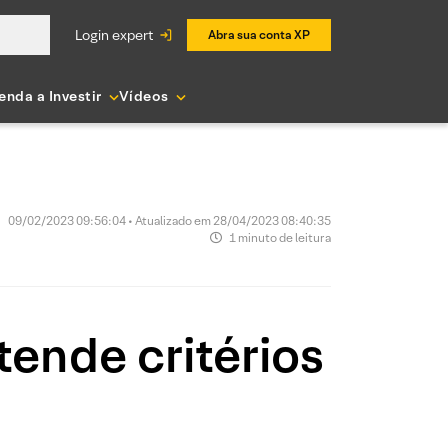
login expert
Abra sua conta XP
enda a Investir
Vídeos
09/02/2023 09:56:04 • Atualizado em 28/04/2023 08:40:35
1 minuto de leitura
tende critérios