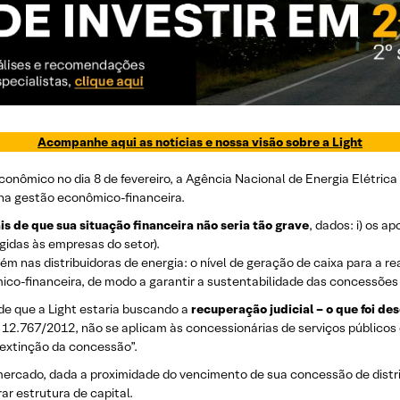
Acompanhe aqui as notícias e nossa visão sobre a Light
onômico no dia 8 de fevereiro, a Agência Nacional de Energia Elétrica
a na gestão econômico-financeira.
ais de que sua situação financeira não seria tão grave
, dados: i) os a
igidas às empresas do setor).
m nas distribuidoras de energia: o nível de geração de caixa para a r
mico-financeira, de modo a garantir a sustentabilidade das concessõe
de que a Light estaria buscando a
recuperação judicial – o que foi d
 nº 12.767/2012, não se aplicam às concessionárias de serviços público
à extinção da concessão”.
ercado, dada a proximidade do vencimento de sua concessão de distri
r estrutura de capital.