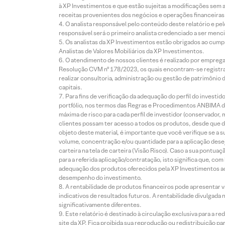
à XP Investimentos e que estão sujeitas a modificações sem 
receitas provenientes dos negócios e operações financeiras 
O analista responsável pelo conteúdo deste relatório e pe
responsável será o primeiro analista credenciado a ser menci
Os analistas da XP Investimentos estão obrigados ao cumpr
Analistas de Valores Mobiliários da XP Investimentos.
O atendimento de nossos clientes é realizado por empreg
Resolução CVM nº 178/2023, os quais encontram-se registrad
realizar consultoria, administração ou gestão de patrimônio 
capitais.
Para fins de verificação da adequação do perfil do invest
portfólio, nos termos das Regras e Procedimentos ANBIMA de
máxima de risco para cada perfil de investidor (conservado
clientes possam ter acesso a todos os produtos, desde que de
objeto deste material, é importante que você verifique se a
volume, concentração e/ou quantidade para a aplicação dese
carteira na tela de carteira (Visão Risco). Caso a sua pontu
para a referida aplicação/contratação, isto significa que, co
adequação dos produtos oferecidos pela XP Investimentos ao
desempenho do investimento.
A rentabilidade de produtos financeiros pode apresentar
indicativos de resultados futuros. A rentabilidade divulgada
significativamente diferentes.
Este relatório é destinado à circulação exclusiva para a 
site da XP. Fica proibida sua reprodução ou redistribuição p