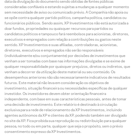
data da divulgação do documento sendo obtidas de fontes públicas
consideradas confiáveis e estando sujeitas a mudanças a qualquer momento
sem necessidade de aviso ou comunicado prévio. A Companhia não apoia ou
se opõe contra qualquer partido político, campanha política, candidatos ou
funcionários públicos. Sendo assim, XP Investimentos não está autorizada a
doar fundos, propriedades ou quaisquer recursos para partidos ou
candidatos políticos e tampouco fará reembolsos para acionistas, diretores,
executivos e empregados com relação a contribuições ou gastos neste
sentido. XP Investimentos e suas afiliadas, controladoras, acionistas,
diretores, executivos e empregados não serão responsáveis
(individualmente e/ou conjuntamente) por decisões de investimentos que
venham a ser tomadas com base nas informações divulgadas e se exime de
qualquer responsabilidade por quaisquer prejuízos, diretos ou indiretos, que
venham a decorrer da utilização deste material ou seu conteúdo. Os
desempenhos anteriores não são necessariamente indicativos de resultados
futuros. Este material não leva em consideração os objetivos de
investimento, situação financeira ou necessidades específicas de qualquer
investidor. Os investidores devem obter orientação financeira
independente, com base em suas características pessoais, antes de tomar
uma decisão de investimento. Este relatório é destinado à circulação
exclusiva para a rede de relacionamento da XP Investimentos, incluindo
agentes autônomos da XP e clientes da XP, podendo também ser divulgado
no site da XP. Fica proibida sua reprodução ou redistribuição para qualquer
pessoa, no todo ou em parte, qualquer que seja o propósito, sem o prévio
consentimento expresso da XP Investimentos.