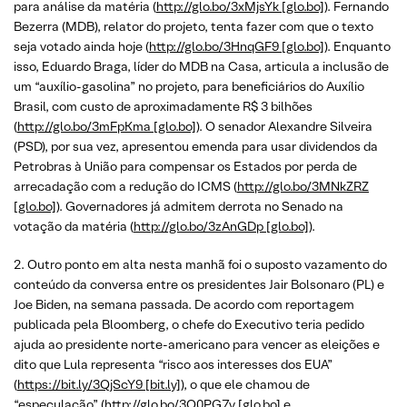
para análise da matéria (
http://glo.bo/3xMjsYk [glo.bo]
). Fernando
Bezerra (MDB), relator do projeto, tenta fazer com que o texto
seja votado ainda hoje (
http://glo.bo/3HnqGF9 [glo.bo]
). Enquanto
isso, Eduardo Braga, líder do MDB na Casa, articula a inclusão de
um “auxílio-gasolina” no projeto, para beneficiários do Auxílio
Brasil, com custo de aproximadamente R$ 3 bilhões
(
http://glo.bo/3mFpKma [glo.bo]
). O senador Alexandre Silveira
(PSD), por sua vez, apresentou emenda para usar dividendos da
Petrobras à União para compensar os Estados por perda de
arrecadação com a redução do ICMS (
http://glo.bo/3MNkZRZ
[glo.bo]
). Governadores já admitem derrota no Senado na
votação da matéria (
http://glo.bo/3zAnGDp [glo.bo]
).
2. Outro ponto em alta nesta manhã foi o suposto vazamento do
conteúdo da conversa entre os presidentes Jair Bolsonaro (PL) e
Joe Biden, na semana passada. De acordo com reportagem
publicada pela Bloomberg, o chefe do Executivo teria pedido
ajuda ao presidente norte-americano para vencer as eleições e
dito que Lula representa “risco aos interesses dos EUA”
(
https://bit.ly/3QjScY9 [bit.ly]
), o que ele chamou de
“especulação” (
http://glo.bo/3O0PG7y [glo.bo]
e