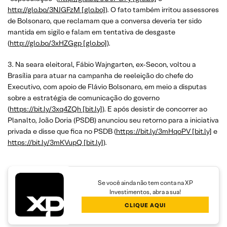
http://glo.bo/3NJGFzM [glo.bo]
). O fato também irritou assessores
de Bolsonaro, que reclamam que a conversa deveria ter sido
mantida em sigilo e falam em tentativa de desgaste
(
http://glo.bo/3xHZGgp [glo.bo]
).
3. Na seara eleitoral, Fábio Wajngarten, ex-Secon, voltou a
Brasília para atuar na campanha de reeleição do chefe do
Executivo, com apoio de Flávio Bolsonaro, em meio a disputas
sobre a estratégia de comunicação do governo
(
https://bit.ly/3xq4ZQh [bit.ly]
). E após desistir de concorrer ao
Planalto, João Doria (PSDB) anunciou seu retorno para a iniciativa
privada e disse que fica no PSDB (
https://bit.ly/3mHqoPV [bit.ly]
e
https://bit.ly/3mKVupQ [bit.ly]
).
Se você ainda não tem conta na XP
Investimentos, abra a sua!
CLIQUE AQUI