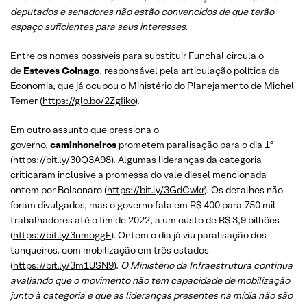
deputados e senadores não estão convencidos de que terão
espaço suficientes para seus interesses.
Entre os nomes possíveis para substituir Funchal circula o
de
Esteves Colnago
, responsável pela articulação política da
Economia, que já ocupou o Ministério do Planejamento de Michel
Temer (
https://glo.bo/2ZgIiko
).
Em outro assunto que pressiona o
governo,
caminhoneiros
prometem paralisação para o dia 1º
(
https://bit.ly/30Q3A98
). Algumas lideranças da categoria
criticaram inclusive a promessa do vale diesel mencionada
ontem por Bolsonaro (
https://bit.ly/3GdCwkr
). Os detalhes não
foram divulgados, mas o governo fala em R$ 400 para 750 mil
trabalhadores até o fim de 2022, a um custo de R$ 3,9 bilhões
(
https://bit.ly/3nmoggF
). Ontem o dia já viu paralisação dos
tanqueiros, com mobilização em três estados
(
https://bit.ly/3m1USN9
).
O Ministério da Infraestrutura continua
avaliando que o movimento não tem capacidade de mobilização
junto à categoria e que as lideranças presentes na mídia não são