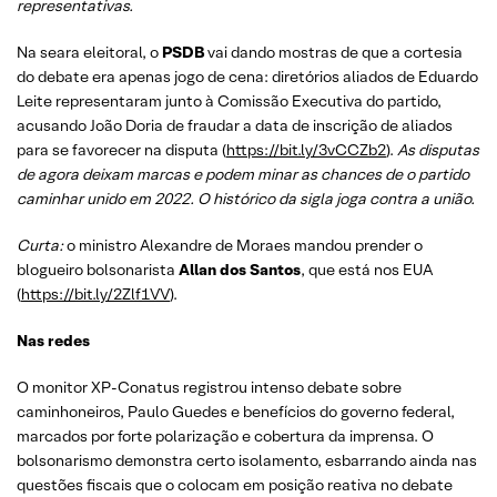
representativas.
Na seara eleitoral, o
PSDB
vai dando mostras de que a cortesia
do debate era apenas jogo de cena: diretórios aliados de Eduardo
Leite representaram junto à Comissão Executiva do partido,
acusando João Doria de fraudar a data de inscrição de aliados
para se favorecer na disputa (
https://bit.ly/3vCCZb2
).
As disputas
de agora deixam marcas e podem minar as chances de o partido
caminhar unido em 2022. O histórico da sigla joga contra a união.
Curta:
o ministro Alexandre de Moraes mandou prender o
blogueiro bolsonarista
Allan dos Santos
, que está nos EUA
(
https://bit.ly/2Zlf1VV
).
Nas redes
O monitor XP-Conatus registrou intenso debate sobre
caminhoneiros, Paulo Guedes e benefícios do governo federal,
marcados por forte polarização e cobertura da imprensa. O
bolsonarismo demonstra certo isolamento, esbarrando ainda nas
questões fiscais que o colocam em posição reativa no debate