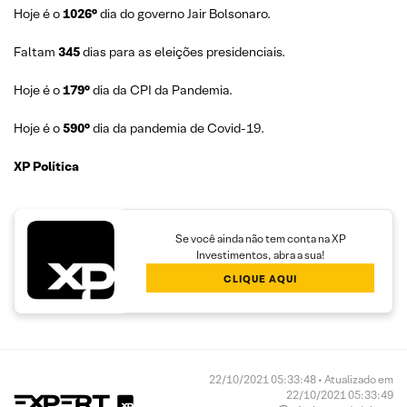
Hoje é o
1026°
dia do governo Jair Bolsonaro.
Faltam
345
dias para as eleições presidenciais.
Hoje é o
179°
dia da CPI da Pandemia.
Hoje é o
590°
dia da pandemia de Covid-19.
XP Política
Se você ainda não tem conta na XP
Investimentos, abra a sua!
CLIQUE AQUI
22/10/2021 05:33:48 • Atualizado em
22/10/2021 05:33:49