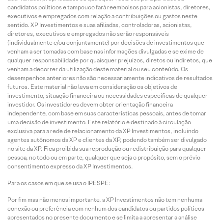
candidatos políticos e tampouco fará reembolsos para acionistas, diretores,
executivos e empregados com relação a contribuições ou gastos neste
sentido. XP Investimentos e suas afiliadas, controladoras, acionistas,
diretores, executivos e empregados não serão responsáveis
(individualmente e/ou conjuntamente) por decisões de investimentos que
venham a ser tomadas com base nas informações divulgadas e se exime de
qualquer responsabilidade por quaisquer prejuízos, diretos ou indiretos, que
venham a decorrer da utilização deste material ou seu conteúdo. Os
desempenhos anteriores não são necessariamente indicativos de resultados
futuros. Este material não leva em consideração os objetivos de
investimento, situação financeira ou necessidades específicas de qualquer
investidor. Os investidores devem obter orientação financeira
independente, com base em suas características pessoais, antes de tomar
uma decisão de investimento. Este relatório é destinado à circulação
exclusiva para a rede de relacionamento da XP Investimentos, incluindo
agentes autônomos da XP e clientes da XP, podendo também ser divulgado
no site da XP. Fica proibida sua reprodução ou redistribuição para qualquer
pessoa, no todo ou em parte, qualquer que seja o propósito, sem o prévio
consentimento expresso da XP Investimentos.
Para os casos em que se usa o IPESPE:
Por fim mas não menos importante, a XP Investimentos não tem nenhuma
conexão ou preferência com nenhum dos candidatos ou partidos políticos
apresentados no presente documento e se limita a apresentar a análise