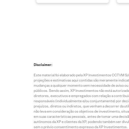
Disclaimer:
Este material foi elaborado pela XP Investimentos CCTVM S/A
projeções e estimativas aqui contidas são meramente indicati
mudanças a qualquer momento sem necessidade de aviso ou co
públicos. Sendo assim, XP Investimentos não está autorizada
diretores, executivos e empregados com relação a contribuiç
responsáveis (individualmente e/ou conjuntamente) por deci
prejuízos, diretos ou indiretos, que venham a decorrer da u
não leva em consideração os objetivos de investimento, situ
em suas características pessoais, antes de tomar uma decisã
autônomos da XP e clientes da XP, podendo também ser divulga
sem o prévio consentimento expresso da XP Investimentos.