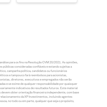
análise para os fins na Resolução CVM 20/2021. As opiniões,
s públicas consideradas confiáveis e estando sujeitas a
ico, campanha política, candidatos ou funcionários
líticos e tampouco fará reembolsos para acionistas,
ionistas, diretores, executivos e empregados não serão
das e se exime de qualquer responsabilidade por quaisquer
sariamente indicativos de resultados futuros. Este material
res devem obter orientação financeira independente, com base
e relacionamento da XP Investimentos, incluindo agentes
ssoa, no todo ou em parte, qualquer que seja o propósito,