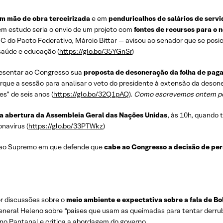
em mão de obra terceirizada
e em
penduricalhos de salários de servi
 em estudo seria o envio de um projeto com
fontes de recursos para o 
C do Pacto Federativo, Márcio Bittar — avisou ao senador que se pos
 saúde e educação (
https://glo.bo/35YGnSr
)
resentar ao Congresso sua
proposta de desoneração da folha de paga
orque a sessão para analisar o veto do presidente à extensão da des
es” de seis anos (
https://glo.bo/32Q1pAQ
).
Como escrevemos ontem pel
 na abertura da Assembleia Geral das Nações Unidas
, às 10h, quando 
navírus (
https://glo.bo/33PTWkz
)
 ao Supremo em que defende que
cabe ao Congresso a decisão de perm
or discussões sobre o
meio ambiente e expectativa sobre a fala de B
general Heleno sobre “países que usam as queimadas para tentar derrub
 no Pantanal e critica a abordagem do governo.