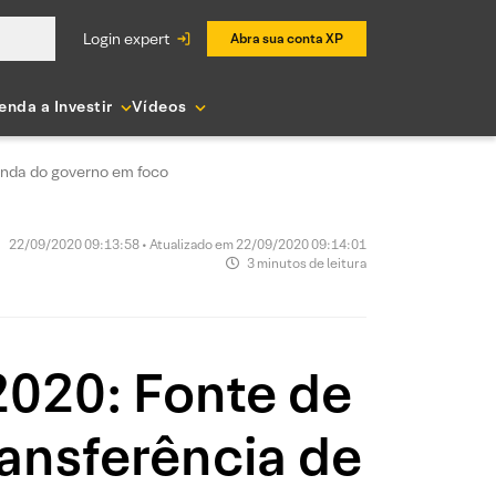
login expert
Abra sua conta XP
enda a Investir
Vídeos
enda do governo em foco
22/09/2020 09:13:58 • Atualizado em 22/09/2020 09:14:01
3 minutos de leitura
2020: Fonte de
ansferência de