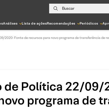
Buscar
os
Análises
Lista de ações
Recomendações
Periódicos
Apr
/09/2020: Fonte de recursos para novo programa de transferência de r
 de Política 22/09/
 novo programa de tr