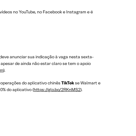
 vídeos no YouTube, no Facebook e Instagram e é
 deve anunciar sua indicação à vaga nesta sexta-
, apesar de ainda não estar claro se tem o apoio
fm
).
s operações do aplicativo chinês
TikTok
se Walmart e
% do aplicativo (
https://glo.bo/2RKnMS2
).