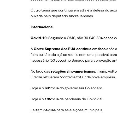
Outro tema que continua em alta é a defesa do auxí
puxada pelo deputado André Janones.
Internacional
Covid-19:
Segundo a OMS, são 30.949.804 casos co
A
Corte Suprema dos EUA continua em foco
após a
feira ou sábado e já se reuniu com uma possível ca
necessário (50 votos) no Senado para aprovação ant
No lado das
relações sino-americanas
, Trump volto
Oracle retiverem “controle total” da nova empresa
Hoje é o
631° dia
do governo Jair Bolsonaro.
Hoje é o
195° dia
da pandemia de Covid-19.
Faltam
54 dias
para as eleições municipais.