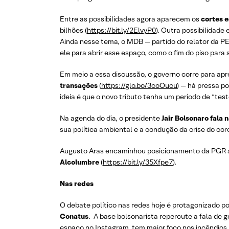
Entre as possibilidades agora aparecem os
cortes 
bilhões (
https://bit.ly/2ElvyP0
). Outra possibilidade
Ainda nesse tema, o MDB — partido do relator da PE
ele para abrir esse espaço, como o fim do piso para
Em meio a essa discussão, o governo corre para ap
transações
(
https://glo.bo/3coOucu
) — há pressa p
ideia é que o novo tributo tenha um período de “test
Na agenda do dia, o presidente
Jair Bolsonaro fala
sua política ambiental e a condução da crise do coro
Augusto Aras encaminhou posicionamento da PGR
Alcolumbre
(
https://bit.ly/35Xfpe7
).
Nas redes
O debate político nas redes hoje é protagonizado p
Conatus
. A base bolsonarista repercute a fala de 
espaço no Instagram, tem maior foco nos incêndios