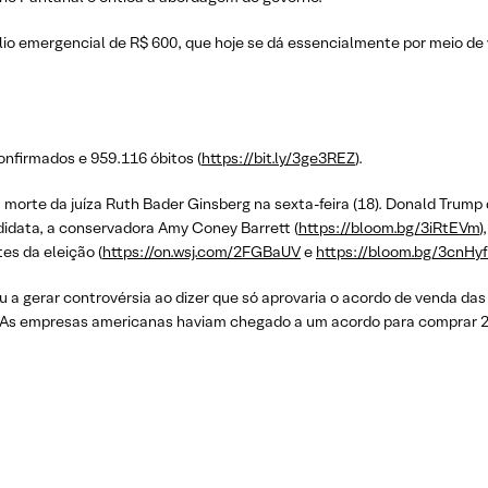
lio emergencial de R$ 600, que hoje se dá essencialmente por meio de
nfirmados e 959.116 óbitos (
https://bit.ly/3ge3REZ
).
 morte da juíza Ruth Bader Ginsberg na sexta-feira (18). Donald Trump
ndidata, a conservadora Amy Coney Barrett (
https://bloom.bg/3iRtEVm
)
es da eleição (
https://on.wsj.com/2FGBaUV
e
https://bloom.bg/3cnHy
u a gerar controvérsia ao dizer que só aprovaria o acordo de venda da
. As empresas americanas haviam chegado a um acordo para comprar 20