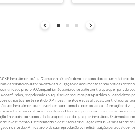
 (“XP Investimentos” ou “Companhia”) e não deve ser considerado um relatório de 
vas da opinião do autor na data da divulgação do documento sendo obtidas de fonte
municado prévio. A Companhia não apoia ou se opõe contra qualquer partido polít
 a doar fundos, propriedades ou quaisquer recursos para partidos ou candidatos po
ões ou gastos neste sentido. XP Investimentos e suas afiliadas, controladoras, ac
sões de investimentos que venham a ser tomadas com base nas informações divulga
tilização deste material ou seu conteúdo. Os desempenhos anteriores não são neces
ação financeira ou necessidades específicas de qualquer investidor. Os investido
o de investimento. Este relatório é destinado à circulação exclusiva para a rede d
do no site da XP. Fica proibida sua reprodução ou redistribuição para qualquer pe