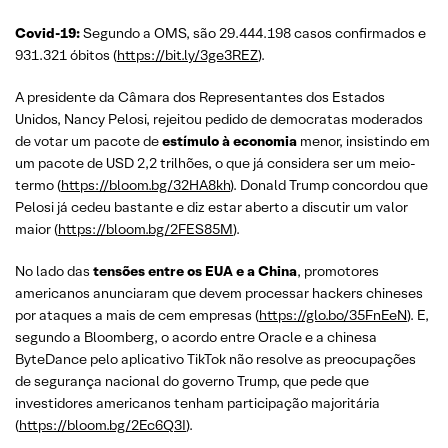
Covid-19:
Segundo a OMS, são 29.444.198 casos confirmados e
931.321 óbitos (
https://bit.ly/3ge3REZ
).
A presidente da Câmara dos Representantes dos Estados
Unidos, Nancy Pelosi, rejeitou pedido de democratas moderados
de votar um pacote de
estímulo à economia
menor, insistindo em
um pacote de USD 2,2 trilhões, o que já considera ser um meio-
termo (
https://bloom.bg/32HA8kh
). Donald Trump concordou que
Pelosi já cedeu bastante e diz estar aberto a discutir um valor
maior (
https://bloom.bg/2FES85M
).
No lado das
tensões entre os EUA e a China
, promotores
americanos anunciaram que devem processar hackers chineses
por ataques a mais de cem empresas (
https://glo.bo/35FnEeN
). E,
segundo a Bloomberg, o acordo entre Oracle e a chinesa
ByteDance pelo aplicativo TikTok não resolve as preocupações
de segurança nacional do governo Trump, que pede que
investidores americanos tenham participação majoritária
(
https://bloom.bg/2Ec6Q3I
).