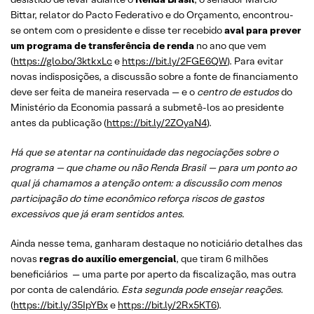
Bittar, relator do Pacto Federativo e do Orçamento, encontrou-
se ontem com o presidente e disse ter recebido
aval para prever
um programa de transferência de renda
no ano que vem
(
https://glo.bo/3ktkxLc
e
https://bit.ly/2FGE6QW
). Para evitar
novas indisposições, a discussão sobre a fonte de financiamento
deve ser feita de maneira reservada — e o
centro de estudos
do
Ministério da Economia passará a submetê-los ao presidente
antes da publicação (
https://bit.ly/2ZOyaN4
).
Há que se atentar na continuidade das negociações sobre o
programa — que chame ou não Renda Brasil — para um ponto ao
qual já chamamos a atenção ontem: a discussão com menos
participação do time econômico reforça riscos de gastos
excessivos que já eram sentidos antes.
Ainda nesse tema, ganharam destaque no noticiário detalhes das
novas
regras do auxílio emergencial
, que tiram 6 milhões
beneficiários — uma parte por aperto da fiscalização, mas outra
por conta de calendário.
Esta segunda pode ensejar reações.
(
https://bit.ly/35IpYBx
e
https://bit.ly/2Rx5KT6
).