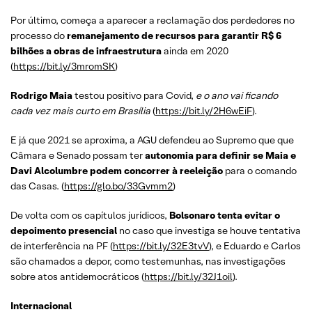
Por último, começa a aparecer a reclamação dos perdedores no
processo do
remanejamento de recursos para garantir R$ 6
bilhões a obras de infraestrutura
ainda em 2020
(
https://bit.ly/3mromSK
)
Rodrigo Maia
testou positivo para Covid,
e o ano vai ficando
cada vez mais curto em Brasília
(
https://bit.ly/2H6wEiF
).
E já que 2021 se aproxima, a AGU defendeu ao Supremo que que
Câmara e Senado possam ter
autonomia para definir se Maia e
Davi Alcolumbre podem concorrer à reeleição
para o comando
das Casas. (
https://glo.bo/33Gvmm2
)
De volta com os capítulos jurídicos,
Bolsonaro tenta evitar o
depoimento presencial
no caso que investiga se houve tentativa
de interferência na PF (
https://bit.ly/32E3tvV
), e Eduardo e Carlos
são chamados a depor, como testemunhas, nas investigações
sobre atos antidemocráticos (
https://bit.ly/32J1oil
).
Internacional