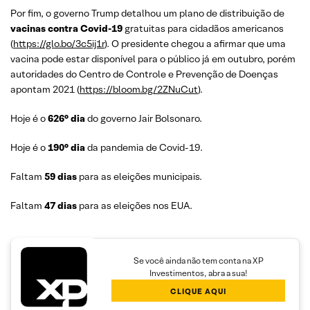
Por fim, o governo Trump detalhou um plano de distribuição de
vacinas contra Covid-19
gratuitas para cidadãos americanos
(
https://glo.bo/3c5ij1r
). O presidente chegou a afirmar que uma
vacina pode estar disponível para o público já em outubro, porém
autoridades do Centro de Controle e Prevenção de Doenças
apontam 2021 (
https://bloom.bg/2ZNuCut
).
Hoje é o
626° dia
do governo Jair Bolsonaro.
Hoje é o
190° dia
da pandemia de Covid-19.
Faltam
59 dias
para as eleições municipais.
Faltam
47 dias
para as eleições nos EUA.
Se você ainda não tem conta na XP
Investimentos, abra a sua!
CLIQUE AQUI