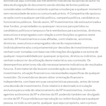
estimativas aqui contidas são meramente indicativas da opinião do autor na
data da divulgação do documento sendo obtidas de fontes públicas
consideradas confiáveis e estando sujeitas a mudanças a qualquer momento
sem necessidade de aviso ou comunicado prévio. A Companhia não apoia ou
se opõe contra qualquer partido político, campanha política, candidatos ou
funcionários públicos. Sendo assim, XP Investimentos não está autorizada a
doar fundos, propriedades ou quaisquer recursos para partidos ou
candidatos políticos e tampouco fará reembolsos para acionistas, diretores,
executivos e empregados com relação a contribuições ou gastos neste
sentido. XP Investimentos e suas afiliadas, controladoras, acionistas,
diretores, executivos e empregados não serão responsáveis
(individualmente e/ou conjuntamente) por decisões de investimentos que
venham a ser tomadas com base nas informações divulgadas e se exime de
qualquer responsabilidade por quaisquer prejuízos, diretos ou indiretos, que
venham a decorrer da utilização deste material ou seu conteúdo. Os
desempenhos anteriores não são necessariamente indicativos de resultados
futuros. Este material não leva em consideração os objetivos de
investimento, situação financeira ou necessidades específicas de qualquer
investidor. Os investidores devem obter orientação financeira
independente, com base em suas características pessoais, antes de tomar
uma decisão de investimento. Este relatório é destinado à circulação
exclusiva para a rede de relacionamento da XP Investimentos, incluindo
agentes autônomos da XP e clientes da XP, podendo também ser divulgado
no site da XP. Fica proibida sua reprodução ou redistribuição para qualquer
pessoa, no todo ou em parte, qualquer que seja o propósito, sem o prévio