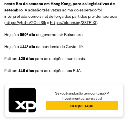
neste fim de semana em Hong Kong, para as legislativas de
setembro
. A adesão três vezes acima do esperado foi
interpretada como sinal de força dos partidos pró-democracia
(
https://glo.bo/2OkL3Ik
e
https://bloom.bg/38TEiXI
).
Hoje é o
560° dia
do governo Jair Bolsonaro.
Hoje é o
114° dia
da pandemia de Covid-19.
Faltam
125 dias
para as eleições municipais.
Faltam
116 dias
para as eleições nos EUA.
Se você ainda não tem conta na XP
Investimentos, abra a sua!
CLIQUE AQUI