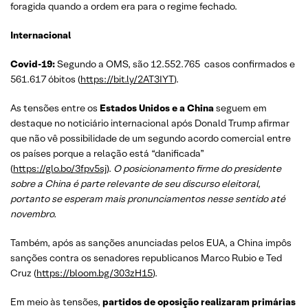
foragida quando a ordem era para o regime fechado.
Internacional
Covid-19:
Segundo a OMS, são 12.552.765 casos confirmados e
561.617 óbitos (
https://bit.ly/2AT3IYT
).
As tensões entre os
Estados Unidos e a China
seguem em
destaque no noticiário internacional após Donald Trump afirmar
que não vê possibilidade de um segundo acordo comercial entre
os países porque a relação está “danificada”
(
https://glo.bo/3fpv5sj
).
O posicionamento firme do presidente
sobre a China é parte relevante de seu discurso eleitoral,
portanto se esperam mais pronunciamentos nesse sentido até
novembro.
Também, após as sanções anunciadas pelos EUA, a China impôs
sanções contra os senadores republicanos Marco Rubio e Ted
Cruz (
https://bloom.bg/303zH15
).
Em meio às tensões,
partidos de oposição realizaram primárias