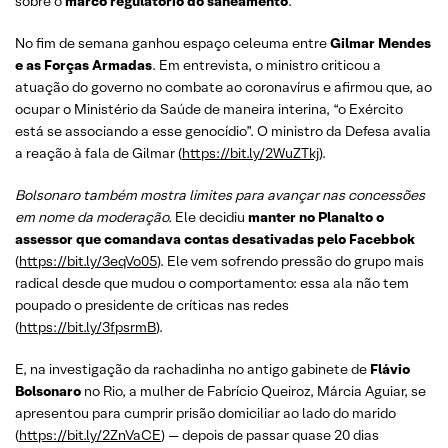
sobre o
marco regulatório do saneamento
.
No fim de semana ganhou espaço celeuma entre
Gilmar Mendes
e as Forças Armadas
. Em entrevista, o ministro criticou a
atuação do governo no combate ao coronavírus e afirmou que, ao
ocupar o Ministério da Saúde de maneira interina, “o Exército
está se associando a esse genocídio”. O ministro da Defesa avalia
a reação à fala de Gilmar (
https://bit.ly/2WuZTkj
).
Bolsonaro também mostra limites para avançar nas concessões
em nome da moderação.
Ele decidiu
manter no Planalto o
assessor que comandava contas desativadas pelo Facebbok
(
https://bit.ly/3eqVo05
). Ele vem sofrendo pressão do grupo mais
radical desde que mudou o comportamento: essa ala não tem
poupado o presidente de críticas nas redes
(
https://bit.ly/3fpsrmB
).
E, na investigação da rachadinha no antigo gabinete de
Flávio
Bolsonaro
no Rio, a mulher de Fabrício Queiroz, Márcia Aguiar, se
apresentou para cumprir prisão domiciliar ao lado do marido
(
https://bit.ly/2ZnVaCE
) — depois de passar quase 20 dias