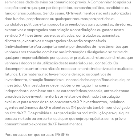
sem necessidade de aviso ou comunicado prévio. A Companhia não apoia ou
se opõe contra qualquer partido político, campanha política, candidatos ou
funcionários públicos. Sendo assim, XP Investimentos não está autorizada a
doar fundos, propriedades ou quaisquer recursos para partidos ou
candidatos políticos e tampouco fará reembolsos para acionistas, diretores,
executivos e empregados com relação a contribuições ou gastos neste
sentido. XP Investimentos e suas afiliadas, controladoras, acionistas,
diretores, executivos e empregados não serão responsáveis
(individualmente e/ou conjuntamente) por decisões de investimentos que
venham a ser tomadas com base nas informações divulgadas e se exime de
qualquer responsabilidade por quaisquer prejuízos, diretos ou indiretos, que
venham a decorrer da utilização deste material ou seu conteúdo. Os
desempenhos anteriores não são necessariamente indicativos de resultados
futuros. Este material não leva em consideração os objetivos de
investimento, situação financeira ou necessidades específicas de qualquer
investidor. Os investidores devem obter orientação financeira
independente, com base em suas características pessoais, antes de tomar
uma decisão de investimento. Este relatório é destinado à circulação
exclusiva para a rede de relacionamento da XP Investimentos, incluindo
agentes autônomos da XP e clientes da XP, podendo também ser divulgado
no site da XP. Fica proibida sua reprodução ou redistribuição para qualquer
pessoa, no todo ou em parte, qualquer que seja o propósito, sem o prévio
consentimento expresso da XP Investimentos.
Para os casos em que se usa o IPESPE: