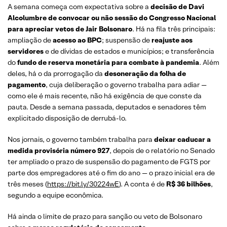
A semana começa com expectativa sobre a
decisão de Davi
Alcolumbre de convocar ou não sessão do Congresso Nacional
para apreciar vetos de Jair Bolsonaro
. Há na fila três principais:
ampliação de
acesso ao BPC
; suspensão de
reajuste aos
servidores
e de dívidas de estados e municípios; e transferência
do
fundo de reserva monetária para combate à pandemia
. Além
deles, há o da prorrogação da
desoneração da folha de
pagamento
, cuja deliberação o governo trabalha para adiar —
como ele é mais recente, não há exigência de que conste da
pauta. Desde a semana passada, deputados e senadores têm
explicitado disposição de derrubá-lo.
Nos jornais, o governo também trabalha para
deixar caducar a
medida provisória número 927
, depois de o relatório no Senado
ter ampliado o prazo de suspensão do pagamento de FGTS por
parte dos empregadores até o fim do ano — o prazo inicial era de
três meses (
https://bit.ly/30224wE
). A conta é de
R$ 36 bilhões
,
segundo a equipe econômica.
Há ainda o limite de prazo para sanção ou veto de Bolsonaro