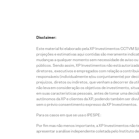
Disclaimer:
Este material foi elaborado pela XP Investimentos CCTVM S/A
projeções e estimativas aqui contidas são meramente indicati
mudanças a qualquer momento sem necessidade de aviso ou co
públicos. Sendo assim, XP Investimentos não está autorizada
diretores, executivos e empregados com relação a contribuiç
responsáveis (individualmente e/ou conjuntamente) por deci
prejuízos, diretos ou indiretos, que venham a decorrer da u
não leva em consideração os objetivos de investimento, situ
em suas características pessoais, antes de tomar uma decisã
autônomos da XP e clientes da XP, podendo também ser divulga
sem o prévio consentimento expresso da XP Investimentos.
Para os casos em que se usa o IPESPE:
Por fim mas não menos importante, a XP Investimentos não 
apresentar a análise independente coletada pelo Instituto d