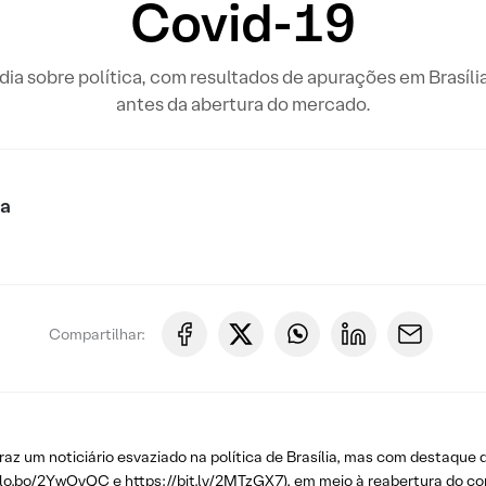
Covid-19
o dia sobre política, com resultados de apurações em Brasíli
antes da abertura do mercado.
ca
Compartilhar:
traz um noticiário esvaziado na política de Brasília, mas com destaque
/glo.bo/2YwOyQC
e
https://bit.ly/2MTzGX7
), em meio à reabertura do c