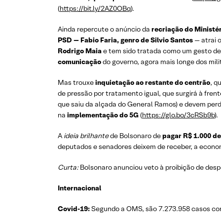
(
https://bit.ly/2AZ0OBq
).
Ainda repercute o anúncio da
recriação do Minist
PSD — Fabio Faria, genro de Silvio Santos
— atrai 
Rodrigo Maia
e tem sido tratada como um gesto d
comunicação
do governo, agora mais longe dos mili
Mas trouxe
inquietação ao restante do centrão
, q
de pressão por tratamento igual, que surgirá à fren
que saiu da alçada do General Ramos) e devem per
na
implementação do 5G
(
https://glo.bo/3cRSb9b
).
A
ideia brilhante
de Bolsonaro de
pagar R$ 1.000 de
deputados e senadores deixem de receber, a economi
Curta:
Bolsonaro anunciou veto à proibição de despe
Internacional
Covid-19:
Segundo a OMS, são 7.273.958 casos conf