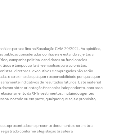
análise para os fins na Resolução CVM 20/2021. As opiniões,
s públicas consideradas confiáveis e estando sujeitas a
ico, campanha política, candidatos ou funcionários
líticos e tampouco fará reembolsos para acionistas,
ionistas, diretores, executivos e empregados não serão
das e se exime de qualquer responsabilidade por quaisquer
sariamente indicativos de resultados futuros. Este material
res devem obter orientação financeira independente, com base
e relacionamento da XP Investimentos, incluindo agentes
ssoa, no todo ou em parte, qualquer que seja o propósito,
icos apresentados no presente documento e se limita a
egistrado conforme a legislação brasileira.