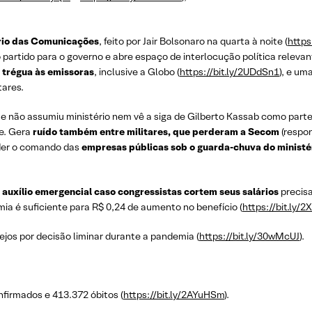
ério das Comunicações
, feito por Jair Bolsonaro na quarta à noite (
https
o partido para o governo e abre espaço de interlocução política relev
e
trégua às emissoras
, inclusive a Globo (
https://bit.ly/2UDdSn1
), e um
tares.
ue não assumiu ministério nem vê a siga de Gilberto Kassab como par
te. Gera
ruído também entre militares, que perderam a Secom
(respon
der o comando das
empresas públicas sob o guarda-chuva do ministé
 auxílio emergencial caso congressistas cortem seus salários
precisa
a é suficiente para R$ 0,24 de aumento no benefício (
https://bit.ly/2
jos por decisão liminar durante a pandemia (
https://bit.ly/30wMcUJ
).
irmados e 413.372 óbitos (
https://bit.ly/2AYuHSm
).