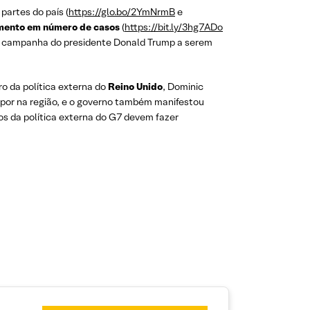
artes do país (
https://glo.bo/2YmNrmB
e
umento em número de casos
(
https://bit.ly/3hg7ADo
e campanha do presidente Donald Trump a serem
ro da política externa do
Reino Unido
, Dominic
mpor na região, e o governo também manifestou
s da política externa do G7 devem fazer