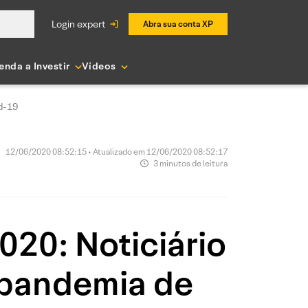
login expert
Abra sua conta XP
enda a Investir
Vídeos
d-19
12/06/2020 08:52:15 • Atualizado em 12/06/2020 08:52:17
3 minutos de leitura
020: Noticiário
 pandemia de