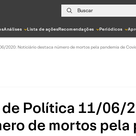
Buscar
os
Análises
Lista de ações
Recomendações
Periódicos
Apr
/06/2020: Noticiário destaca número de mortos pela pandemia de Covi
de Política 11/06/2
ero de mortos pela