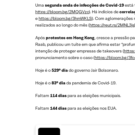
Uma
segunda onda de infecções de Covid-19
está 
https://bloom.bg/2MQGVzc
). Há indícios de
correla
e
https://bloom.bg/3hmWKLS
). Com aglomerações 
realizados ao longo do mês (
https://reut.rs/2MNL3js
Após
protestos em Hong Kong
, cresce a pressão pa
Raab, publicou um tuíte em que afirma estar “prof
intenção de proteger empresas de takeovers (
https
pronunciamento sobre o caso (
https://bloom.bg/3f
Hoje é o
529° dia
do governo Jair Bolsonaro.
Hoje é o
83° dia
da pandemia de Covid-19.
Faltam
114 dias
para as eleições municipais.
Faltam
144 dias
para as eleições nos EUA.