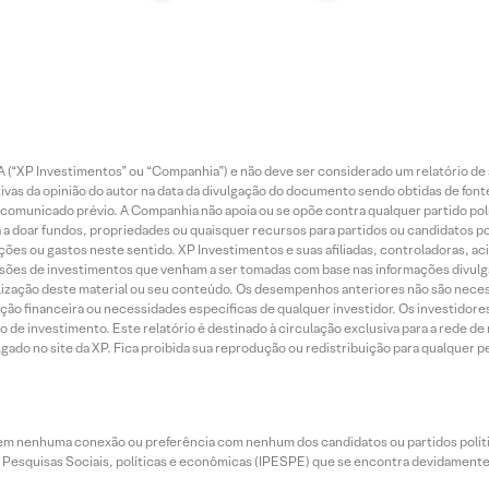
 (“XP Investimentos” ou “Companhia”) e não deve ser considerado um relatório de 
vas da opinião do autor na data da divulgação do documento sendo obtidas de fonte
municado prévio. A Companhia não apoia ou se opõe contra qualquer partido polít
 a doar fundos, propriedades ou quaisquer recursos para partidos ou candidatos po
ões ou gastos neste sentido. XP Investimentos e suas afiliadas, controladoras, ac
sões de investimentos que venham a ser tomadas com base nas informações divulga
tilização deste material ou seu conteúdo. Os desempenhos anteriores não são neces
ação financeira ou necessidades específicas de qualquer investidor. Os investido
o de investimento. Este relatório é destinado à circulação exclusiva para a rede d
do no site da XP. Fica proibida sua reprodução ou redistribuição para qualquer pe
tem nenhuma conexão ou preferência com nenhum dos candidatos ou partidos polít
e Pesquisas Sociais, políticas e econômicas (IPESPE) que se encontra devidamente r