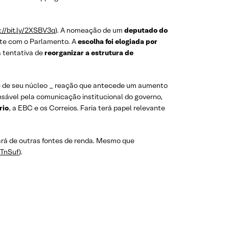
://bit.ly/2XSBV3q
). A nomeação de um
deputado do
ante com o Parlamento. A
escolha foi elogiada por
a tentativa de
reorganizar a estrutura de
te de seu núcleo _ reação que antecede um aumento
sável pela comunicação institucional do governo,
rio
, a EBC e os Correios. Faria terá papel relevante
rá de outras fontes de renda. Mesmo que
XTnSuf
).