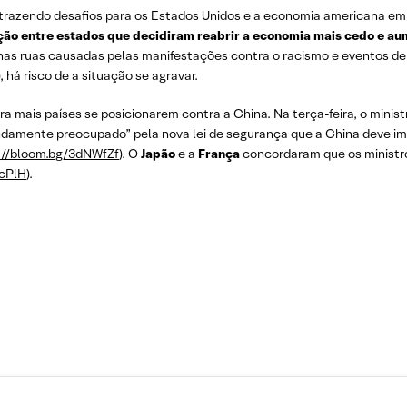
trazendo desafios para os Estados Unidos e a economia americana em p
ção entre estados que decidiram reabrir a economia mais cedo e a
nas ruas causadas pelas manifestações contra o racismo e eventos d
), há risco de a situação se agravar.
ra mais países se posicionarem contra a China. Na terça-feira, o minist
undamente preocupado” pela nova lei de segurança que a China deve i
://bloom.bg/3dNWfZf
). O
Japão
e a
França
concordaram que os ministro
ccPlH
).