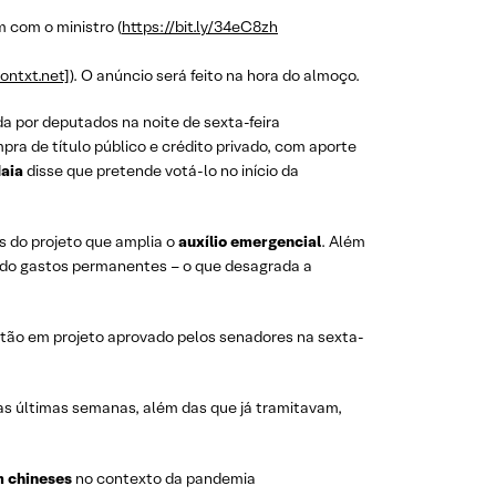
m com o ministro (
https://bit.ly/34eC8zh
ontxt.net]
). O anúncio será feito na hora do almoço.
da por deputados na noite de sexta-feira
mpra de título público e crédito privado, com aporte
aia
disse que pretende votá-lo no início da
s do projeto que amplia o
auxílio emergencial
. Além
ando gastos permanentes – o que desagrada a
stão em projeto aprovado pelos senadores na sexta-
as últimas semanas, além das que já tramitavam,
m chineses
no contexto da pandemia