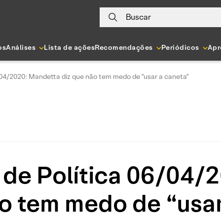
Buscar
os
Análises
Lista de ações
Recomendações
Periódicos
Apr
/04/2020: Mandetta diz que não tem medo de "usar a caneta"
 de Política 06/04/
ão tem medo de “usar