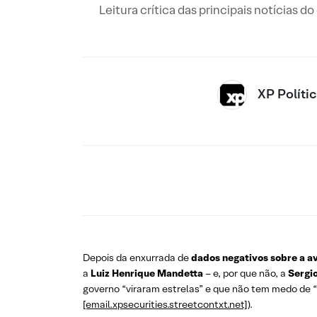
Leitura crítica das principais notícias d
XP Políti
Depois da enxurrada de
dados negativos sobre a av
a
Luiz Henrique Mandetta
– e, por que não, a
Sergi
governo “viraram estrelas” e que não tem medo de “u
[email.xpsecurities.streetcontxt.net]
).