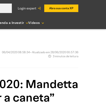
login expert
Abra sua conta XP
enda a Investir
Vídeos
06/04/2020 08:58:34 • Atualizado em 28/06/2020 00:57:36
3 minutos de leitura
2020: Mandetta
 a caneta”