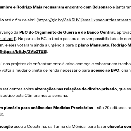
lumbre e Rodrigo Maia recusaram encontro com Bolsonaro
e jantara
ulo
até o fim de abril (
https://glo.bo/3aKRUVi [email.xpsecurities.streetc
 avanço da
PEC do Orçamento de Guerra e do Banco Central
, aprova
ntxt.net]
). Na parte do BC, o texto passou a prever possibilidade de co
m, e eles votaram ainda a urgência para o
plano Mansueto
.
Rodrigo M
(
https://bit.ly/2VbZTUS
).
ui nos projetos de enfrentamento à crise começa e esbarrar em trecho
 volta a mudar o limite de renda necessário para
acesso ao BPC
, cri
s reticentes sobre
alterações nas relações de direito privado
, que e
discutido pela Câmara nesta semana.
m plenário para análise das Medidas Provisórias
– são 20 editadas n
lo.
ducação
usou o Cebolinha, da Turma da Mônica, para fazer
chacota co