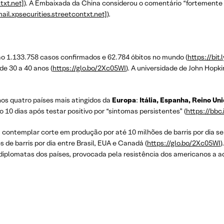
txt.net]
). A Embaixada da China considerou o comentário “fortemente r
ail.xpsecurities.streetcontxt.net]
).
são 1.133.758 casos confirmados e 62.784 óbitos no mundo (
https://bit
de 30 a 40 anos (
https://glo.bo/2Xc05WI
). A universidade de John Hop
os quatro países mais atingidos da
Europa
:
Itália, Espanha, Reino Un
o 10 dias após testar positivo por “sintomas persistentes” (
https://bbc
 contemplar corte em produção por até 10 milhões de barris por dia se
 de barris por dia entre Brasil, EUA e Canadá (
https://glo.bo/2Xc05WI
)
 diplomatas dos países, provocada pela resistência dos americanos a ad