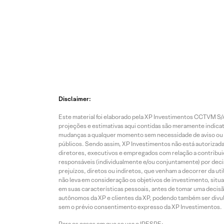
Disclaimer:
Este material foi elaborado pela XP Investimentos CCTVM S/A
projeções e estimativas aqui contidas são meramente indicati
mudanças a qualquer momento sem necessidade de aviso ou co
públicos. Sendo assim, XP Investimentos não está autorizada
diretores, executivos e empregados com relação a contribuiç
responsáveis (individualmente e/ou conjuntamente) por deci
prejuízos, diretos ou indiretos, que venham a decorrer da u
não leva em consideração os objetivos de investimento, situ
em suas características pessoais, antes de tomar uma decisã
autônomos da XP e clientes da XP, podendo também ser divulga
sem o prévio consentimento expresso da XP Investimentos.
Para os casos em que se usa o IPESPE: