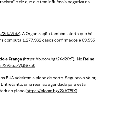
acista” e diz que ele tem influência negativa na
.ly/3dUVtdz
). A Organização também alerta que há
kins computa 1.277.962 casos confirmados e 69.555
ido
e
França
(
https://bloom.bg/2Xd20tT
). No
Reino
.in/2V5ez7V).&#xa0
;
 os EUA aderirem a plano de corte. Segundo o Valor,
. Entretanto, uma reunião agendada para esta
erir ao plano (
https://bloom.bg/2Xh7BiX
).