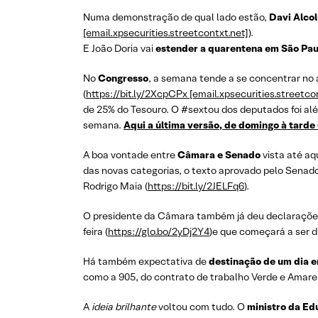
Numa demonstração de qual lado estão,
Davi Alco
[email.xpsecurities.streetcontxt.net]
).
E João Doria vai
estender a quarentena em São Pa
No
Congresso
, a semana tende a se concentrar no
(
https://bit.ly/2XcpCPx [email.xpsecurities.streetco
de 25% do Tesouro. O #sextou dos deputados foi alé
semana.
Aqui a última versão, de domingo à tarde 
A boa vontade entre
Câmara e Senado
vista até aq
das novas categorias, o texto aprovado pelo Senado
Rodrigo Maia (
https://bit.ly/2JELFq6
).
O presidente da Câmara também já deu declaraçõe
feira (
https://glo.bo/2yDj2Y4
)e que começará a ser 
Há também expectativa de
destinação de um dia e
como a 905, do contrato de trabalho Verde e Amare
A
ideia brilhante
voltou com tudo. O
ministro da E