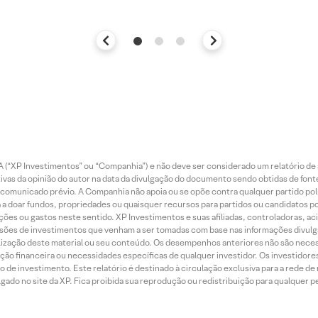
 (“XP Investimentos” ou “Companhia”) e não deve ser considerado um relatório de 
vas da opinião do autor na data da divulgação do documento sendo obtidas de fonte
municado prévio. A Companhia não apoia ou se opõe contra qualquer partido polít
 a doar fundos, propriedades ou quaisquer recursos para partidos ou candidatos po
ões ou gastos neste sentido. XP Investimentos e suas afiliadas, controladoras, ac
sões de investimentos que venham a ser tomadas com base nas informações divulga
tilização deste material ou seu conteúdo. Os desempenhos anteriores não são neces
ação financeira ou necessidades específicas de qualquer investidor. Os investido
o de investimento. Este relatório é destinado à circulação exclusiva para a rede d
do no site da XP. Fica proibida sua reprodução ou redistribuição para qualquer pe