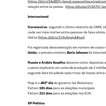
(
https://bit.ly/34gB6Tn [email.xpsecurities.streetcon
relação entre os países. (
https://glo.bo/2V3A7lC [em
Internacional
Coronavírus
: segundo o último relatório da OMS, 
cada vez mais mortes entre pessoas da faixa etária 
óbitos (
https://bit.ly/2V4ySme).&#xa0
;
Foi registrada desaceleração em número de casos n
Unido
, o primeiro ministro
Boris Johnson
foi internad
Russia e Arábia Saudita
disseram estar dispostas a
o plano implicaria um corte de produção de 2 milhões
segunda-feira foi adiada após troca de farpas entre
Hoje é o
462° dia
do governo Jair Bolsonaro.
Faltam
181 dias
para as eleições municipais.
Faltam
211 dias
para as eleições nos EUA.
XP Política