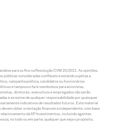
análise para os fins na Resolução CVM 20/2021. As opiniões,
s públicas consideradas confiáveis e estando sujeitas a
ico, campanha política, candidatos ou funcionários
líticos e tampouco fará reembolsos para acionistas,
ionistas, diretores, executivos e empregados não serão
das e se exime de qualquer responsabilidade por quaisquer
sariamente indicativos de resultados futuros. Este material
res devem obter orientação financeira independente, com base
e relacionamento da XP Investimentos, incluindo agentes
ssoa, no todo ou em parte, qualquer que seja o propósito,