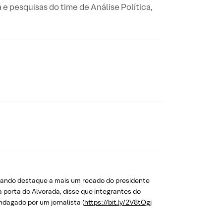
a e pesquisas do time de Análise Política,
 dando destaque a mais um recado do presidente
Na porta do Alvorada, disse que integrantes do
ndagado por um jornalista (
https://bit.ly/2V8tOgj