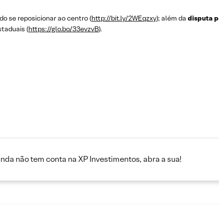
do se reposicionar ao centro (
http://bit.ly/2WEqzxy
); além da
disputa p
staduais (
https://glo.bo/33evzvB
).
inda não tem conta na XP Investimentos, abra a sua!