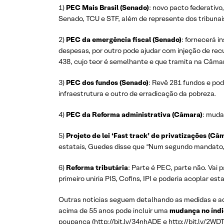
1)
PEC Mais Brasil (Senado)
: novo pacto federativo
Senado, TCU e STF, além de represente dos tribunai
2)
PEC da emergência fiscal (Senado)
: fornecerá i
despesas, por outro pode ajudar com injeção de re
438, cujo teor é semelhante e que tramita na Câmara
3)
PEC dos fundos
(Senado)
: Revê 281 fundos e pod
infraestrutura e outro de erradicação da pobreza.
4)
PEC da
Reforma administrativa (Câmara)
: muda
5)
Projeto de lei
‘Fast track’ de privatizações (Câ
estatais, Guedes disse que “Num segundo mandato, o
6)
Reforma tributária
: Parte é PEC, parte não. Vai
primeiro uniria PIS, Cofins, IPI e poderia acoplar est
Outras notícias seguem detalhando as medidas e ad
acima de 55 anos pode incluir uma
mudança no índic
poupança (
http://bit.ly/34nhADE
e
http://bit.ly/2W