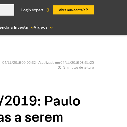
login expert
Abra sua conta XP
enda a Investir
Vídeos
04/11/2019 09:05:32 • Atualizado em 04/11/2019 08:31:25
3 minutos de leitura
1/2019: Paulo
as a serem