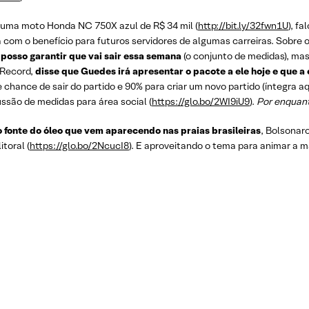
 uma moto Honda NC 750X azul de R$ 34 mil (
http://bit.ly/32fwn1U
), f
 com o benefício para futuros servidores de algumas carreiras. Sobre 
posso garantir que vai sair essa semana
(o conjunto de medidas), mas
 Record,
disse que Guedes irá apresentar o pacote a ele hoje e que a
chance de sair do partido e 90% para criar um novo partido (íntegra aq
ssão de medidas para área social (
https://glo.bo/2WI9iU9
).
Por enquant
 fonte do óleo que vem aparecendo nas praias brasileiras
, Bolsonar
toral (
https://glo.bo/2NcucI8
). E aproveitando o tema para animar a 