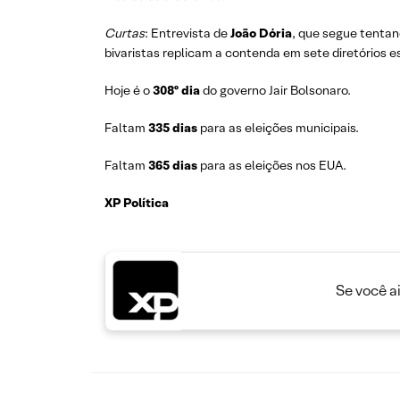
Curtas
: Entrevista de
João Dória
, que segue tentan
bivaristas replicam a contenda em sete diretórios e
Hoje é o
308º dia
do governo Jair Bolsonaro.
Faltam
335 dias
para as eleições municipais.
Faltam
365 dias
para as eleições nos EUA.
XP Política
Se você a