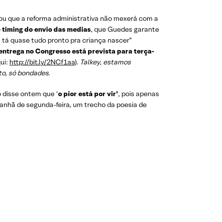
alou que a reforma administrativa não mexerá com a
o
timing do envio das medias
, que Guedes garante
 tá quase tudo pronto pra criança nascer”
 entrega no Congresso está prevista para terça-
ui:
http://bit.ly/2NCf1aa
).
Talkey, estamos
o, só bondades.
o disse ontem que ‘
o pior está por vir’
, pois apenas
manhã de segunda-feira, um trecho da poesia de