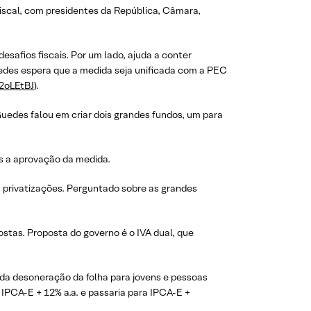
Fiscal, com presidentes da República, Câmara,
esafios fiscais. Por um lado, ajuda a conter
uedes espera que a medida seja unificada com a PEC
y/2oLEtBJ
).
Guedes falou em criar dois grandes fundos, um para
s a aprovação da medida.
as privatizações. Perguntado sobre as grandes
ostas. Proposta do governo é o IVA dual, que
da desoneração da folha para jovens e pessoas
é IPCA-E + 12% a.a. e passaria para IPCA-E +