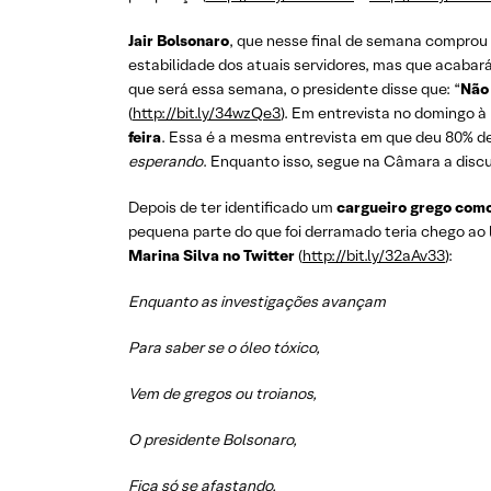
Jair Bolsonaro
, que nesse final de semana comprou
estabilidade dos atuais servidores, mas que acabará
que será essa semana, o presidente disse que: “
Não 
(
http://bit.ly/34wzQe3
). Em entrevista no domingo à
feira
. Essa é a mesma entrevista em que deu 80% de 
esperando
. Enquanto isso, segue na Câmara a discu
Depois de ter identificado um
cargueiro grego como
pequena parte do que foi derramado teria chego ao li
Marina Silva no Twitter
(
http://bit.ly/32aAv33
):
Enquanto as investigações avançam
Para saber se o óleo tóxico,
Vem de gregos ou troianos,
O presidente Bolsonaro,
Fica só se afastando.