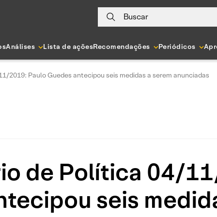
Buscar
os
Análises
Lista de ações
Recomendações
Periódicos
Apr
/11/2019: Paulo Guedes antecipou seis medidas a serem anunciadas
o de Política 04/1
tecipou seis medid