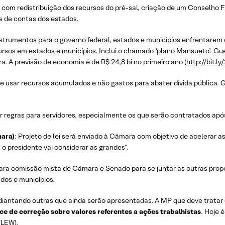
, com redistribuição dos recursos do pré-sal, criação de um Conselho 
s de contas dos estados.
nstrumentos para o governo federal, estados e municípios enfrentarem d
cursos em estados e municípios. Inclui o chamado ‘plano Mansueto’. G
. A previsão de economia é de R$ 24,8 bi no primeiro ano (
http://bit.l
e usar recursos acumulados e não gastos para abater dívida pública. 
r regras para servidores, especialmente os que serão contratados apó
mara)
: Projeto de lei será enviado à Câmara com objetivo de acelerar 
 presidente vai considerar as grandes”.
 para comissão mista de Câmara e Senado para se juntar às outras prop
ados e municípios.
iantando outras que ainda serão apresentadas. A MP que deve tratar 
e de correção sobre valores referentes a ações trabalhistas
. Hoje 
DTLEW
).