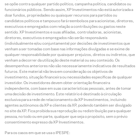
se opõe contra qualquer partido político, campanha política, candidatos ou
funcionários públicos. Sendo assim, XP Investimentos não está autorizada a
doar fundos, propriedades ou quaisquer recursos para partidos ou
candidatos políticos e tampouco fará reembolsos para acionistas, diretores,
executivos e empregados com relação a contribuições ou gastos neste
sentido. XP Investimentos e suas afiliadas, controladoras, acionistas,
diretores, executivos e empregados não serão responsáveis
(individualmente e/ou conjuntamente) por decisões de investimentos que
venham a ser tomadas com base nas informações divulgadas e se exime de
qualquer responsabilidade por quaisquer prejuízos, diretos ou indiretos, que
venham a decorrer da utilização deste material ou seu conteúdo. Os
desempenhos anteriores não são necessariamente indicativos de resultados
futuros. Este material não leva em consideração os objetivos de
investimento, situação financeira ou necessidades específicas de qualquer
investidor. Os investidores devem obter orientação financeira
independente, com base em suas características pessoais, antes de tomar
uma decisão de investimento. Este relatório é destinado à circulação
exclusiva para a rede de relacionamento da XP Investimentos, incluindo
agentes autônomos da XP e clientes da XP, podendo também ser divulgado
no site da XP. Fica proibida sua reprodução ou redistribuição para qualquer
pessoa, no todo ou em parte, qualquer que seja o propósito, sem o prévio
consentimento expresso da XP Investimentos.
Para os casos em que se usa o IPESPE: