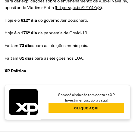
para dar explicações sobre o envenenamento de Alexei Navalny,
opositor de Vladimir Putin (
https://glo.bo/2YY4Zq8
).
Hoje é o
612° dia
do governo Jair Bolsonaro.
Hoje é o
176° dia
da pandemia de Covid-19.
Faltam
73 dias
para as eleições municipais.
Faltam
61 dias
para as eleições nos EUA.
XP Política
Se você ainda não tem conta na XP
Investimentos, abra a sua!
CLIQUE AQUI