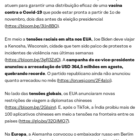
atuem para garantir uma distribuição eficaz de uma
vacina
contra o Covid-19
que pode estar pronta a partir de 1o de
novembro, dois dias antes da eleição presidencial
(
https://bloom.bg/3lJn8BQ
).
Em meio a
tensões raciais em alta nos EUA
, Joe Biden deve viajar
a Kenosha, Wisconsin, cidade que tem sido palco de protestos e
incidentes de violência nas últimas semanas
(
https://bloom.bg/3gR3ZdO
). A
campanha do ex-vice-presidente
anunciou a arrecadação de USD 364,5 milhões em agosto,
quebrando recorde
. O partido republicano ainda não anunciou
quanto arrecadou no mês (
https://on.wsj.com/2F4alcj
).
No lado das
tensões globais
, os EUA anunciaram novas
restrições de viagem a diplomatas chineses
(
https://bloom.bg/2Glsinr
). E, após o TikTok, a Índia proibiu mais de
100 aplicativos chineses em meio a tensões na fronteira entre os
países (
https://glo.bo/32QJMQ7
).
Na
Europa
, a Alemanha convocou o embaixador russo em Berlim