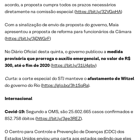
acordo, a proposta cumpra todos os prazos necessários
diretamente na comissão especial (
https://bit.ly/32VGpHA
)
Com a sinalização de envio da proposta do governo, Maia
apresentou a proposta de reforma para funcionários da Câmara
(
https://bit.ly/3jDWGrF
)
No Diário Oficial desta quinta, o governo publicou a
medida
provisória que prorroga o auxílio emergencial, no valor de R$
300, até o fim de 2020
(
https://bit.ly/31U4gby
)
Curta:
a corte especial do STJ manteve o
afastamento de Witzel
do governo do Rio (
https://glo.bo/3h1SqRa
).
Internacional
Covid-19:
Segundo a OMS, são 25.602.665 casos confirmados e
852.758 óbitos (
https://bit.ly/3ge3REZ
).
O Centro para Controle e Prevenção de Doenças (CDC) dos
Estados Unidos enviou uma carta aos estados pedindo que eles