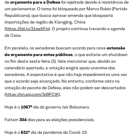
de
orçamento para a Defesa
foi rejeitada devido à resistência de
um parlamentar. O tema foi bloqueado por Marco Rubio (Partido
Republicano), que busca aprovar emenda que bloquearia
importações da região de Xiangjing, China
(
https://bit.ly/31peXFm
). O projeto continua travando a agenda
da Casa.
Em paralelo, os senadores buscam acordo para nova
extensão
do orçamento para entes públicos
, o que evitaria um shutdown
no fim desta sexta-feira (3). Vale mencionar que, devido ao
calendário apertado, a votação exigirá apoio unanime dos
senadores. A expectativa é que não haja impedimentos uma vez
que o acordo seja alcançado. No entanto, conforme visto na
votação do pacote de Defesa, eles não podem ser descartados
(
https://on.wsj.com/3d9FCIK
).
Hoje é o
1067°
dia do governo Jair Bolsonaro.
Faltam
304
dias para as eleições presidenciais.
Hoje é o
631°
dia da pandemia de Covid-19.