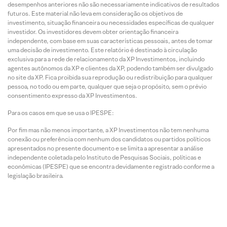
desempenhos anteriores não são necessariamente indicativos de resultados
futuros. Este material não leva em consideração os objetivos de
investimento, situação financeira ou necessidades específicas de qualquer
investidor. Os investidores devem obter orientação financeira
independente, com base em suas características pessoais, antes de tomar
uma decisão de investimento. Este relatório é destinado à circulação
exclusiva para a rede de relacionamento da XP Investimentos, incluindo
agentes autônomos da XP e clientes da XP, podendo também ser divulgado
no site da XP. Fica proibida sua reprodução ou redistribuição para qualquer
pessoa, no todo ou em parte, qualquer que seja o propósito, sem o prévio
consentimento expresso da XP Investimentos.
Para os casos em que se usa o IPESPE:
Por fim mas não menos importante, a XP Investimentos não tem nenhuma
conexão ou preferência com nenhum dos candidatos ou partidos políticos
apresentados no presente documento e se limita a apresentar a análise
independente coletada pelo Instituto de Pesquisas Sociais, políticas e
econômicas (IPESPE) que se encontra devidamente registrado conforme a
legislação brasileira.