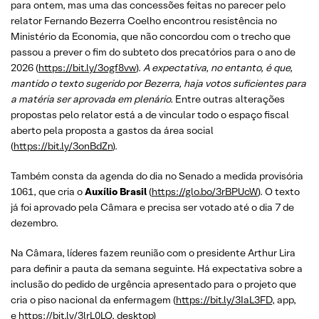
para ontem, mas uma das concessões feitas no parecer pelo
relator Fernando Bezerra Coelho encontrou resistência no
Ministério da Economia, que não concordou com o trecho que
passou a prever o fim do subteto dos precatórios para o ano de
2026 (
https://bit.ly/3ogf8vw
).
A expectativa, no entanto, é que,
mantido o texto sugerido por Bezerra, haja votos suficientes para
a matéria ser aprovada em plenário.
Entre outras alterações
propostas pelo relator está a de vincular todo o espaço fiscal
aberto pela proposta a gastos da área social
(
https://bit.ly/3onBdZn
).
Também consta da agenda do dia no Senado a medida provisória
1061, que cria o
Auxílio Brasil
(
https://glo.bo/3rBPUcW
). O texto
já foi aprovado pela Câmara e precisa ser votado até o dia 7 de
dezembro.
Na Câmara, líderes fazem reunião com o presidente Arthur Lira
para definir a pauta da semana seguinte. Há expectativa sobre a
inclusão do pedido de urgência apresentado para o projeto que
cria o piso nacional da enfermagem (
https://bit.ly/3IaL3FD
, app,
e
https://bit.ly/3lrL0LQ
, desktop)