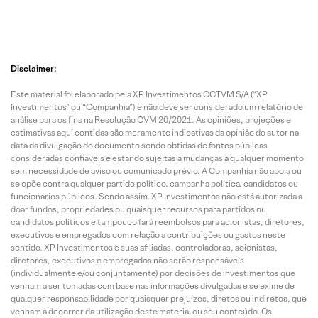
Disclaimer:
Este material foi elaborado pela XP Investimentos CCTVM S/A (“XP
Investimentos” ou “Companhia”) e não deve ser considerado um relatório de
análise para os fins na Resolução CVM 20/2021. As opiniões, projeções e
estimativas aqui contidas são meramente indicativas da opinião do autor na
data da divulgação do documento sendo obtidas de fontes públicas
consideradas confiáveis e estando sujeitas a mudanças a qualquer momento
sem necessidade de aviso ou comunicado prévio. A Companhia não apoia ou
se opõe contra qualquer partido político, campanha política, candidatos ou
funcionários públicos. Sendo assim, XP Investimentos não está autorizada a
doar fundos, propriedades ou quaisquer recursos para partidos ou
candidatos políticos e tampouco fará reembolsos para acionistas, diretores,
executivos e empregados com relação a contribuições ou gastos neste
sentido. XP Investimentos e suas afiliadas, controladoras, acionistas,
diretores, executivos e empregados não serão responsáveis
(individualmente e/ou conjuntamente) por decisões de investimentos que
venham a ser tomadas com base nas informações divulgadas e se exime de
qualquer responsabilidade por quaisquer prejuízos, diretos ou indiretos, que
venham a decorrer da utilização deste material ou seu conteúdo. Os