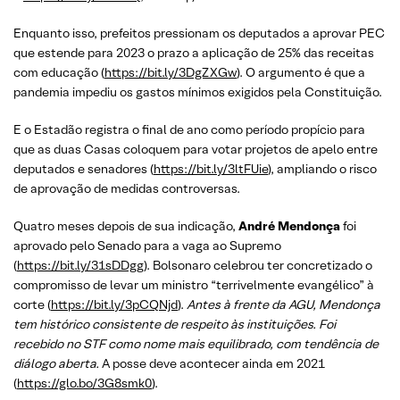
Enquanto isso, prefeitos pressionam os deputados a aprovar PEC
que estende para 2023 o prazo a aplicação de 25% das receitas
com educação (
https://bit.ly/3DgZXGw
). O argumento é que a
pandemia impediu os gastos mínimos exigidos pela Constituição.
E o Estadão registra o final de ano como período propício para
que as duas Casas coloquem para votar projetos de apelo entre
deputados e senadores (
https://bit.ly/3ltFUie
), ampliando o risco
de aprovação de medidas controversas.
Quatro meses depois de sua indicação,
André Mendonça
foi
aprovado pelo Senado para a vaga ao Supremo
(
https://bit.ly/31sDDgg
). Bolsonaro celebrou ter concretizado o
compromisso de levar um ministro “terrivelmente evangélico” à
corte (
https://bit.ly/3pCQNjd
).
Antes à frente da AGU, Mendonça
tem histórico consistente de respeito às instituições. Foi
recebido no STF como nome mais equilibrado, com tendência de
diálogo aberta.
A posse deve acontecer ainda em 2021
(
https://glo.bo/3G8smk0
).