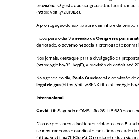
provisória. O gesto aos congressistas facilita, ma
(
https://bit.ly/2QI9iBz
).
A prorrogação do auxílio abre caminho e dá tempo a
Ficou para o dia 9 a
sessão do Congresso para anal
derrotado, o governo negocia a prorrogação por mai
Nos jornais, destaque para a divulgação da propost
(
https://glo.bo/32LhqqE
), à previsão de deficit até 2
Na agenda do dia,
Paulo Guedes
vai à comissão de 
legal do gás
(
https://bit.ly/3hNXidL
e
https://glo.bo/
Internacional
Covid-19:
Segundo a OMS, são 25.118.689 casos co
Dias de protestos e incidentes violentos nos Esta
se mostrar como o candidato mais firme no lado da 
(
https://nyti.ms/2ER3seA
). O presidente deve viajar