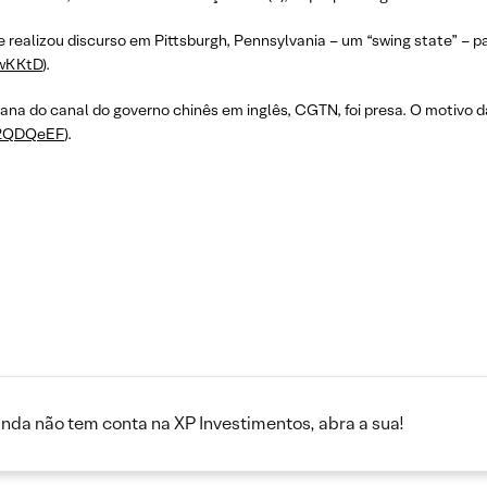
 realizou discurso em Pittsburgh, Pennsylvania – um “swing state” – p
3lwKKtD
).
liana do canal do governo chinês em inglês, CGTN, foi presa. O motivo 
o/2QDQeEF
).
inda não tem conta na XP Investimentos, abra a sua!