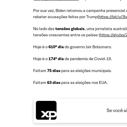
Por sua vez, Biden retomou a campanha presencial e
rebater acusações feitas por Trump(
https://bit.ly/
No lado das
tensões globais
, uma jornalista austra
tensões crescentes entre os países (
https://glo.b
Hoje é o
610° dia
do governo Jair Bolsonaro.
Hoje é o
174° dia
da pandemia de Covid-19.
Faltam
75 dias
para as eleições municipais.
Faltam
63 dias
para as eleições nos EUA.
Se você a