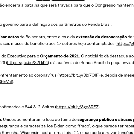
s não encerra a batalha que será travada para que o Congresso mantenh
o governo para a definição dos parâmetros do Renda Brasil.
isar vetos
de Bolsonaro, entre eles o da
extensão da desoneração
da 
s seis meses do benefício aos 17 setores hoje contemplados (
https://
a do Executivo para o
Orçamento de 2021
. O noticiário dá destaque a
026 (
https://glo.bo/32Lkl2l
) e à ausência do Renda Brasil da peça enviad
enfrentamento ao coronavírus (
https://bit.ly/3lx7OIF
) e, depois de mes
3bisVcI
).
nfirmados e 844.312 óbitos (
https://bit.ly/3ge3REZ
).
dos Unidos aumentaram o foco ao tema de
segurança pública e abusos po
segurança e caracteriza Joe Biden como “fraco”, o que parece ter rep
 a Kenosha, Wisconsin nesta terça-feira (1), o que pode agravar tensões 