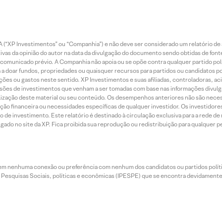
 (“XP Investimentos” ou “Companhia”) e não deve ser considerado um relatório de 
vas da opinião do autor na data da divulgação do documento sendo obtidas de fonte
municado prévio. A Companhia não apoia ou se opõe contra qualquer partido polít
 a doar fundos, propriedades ou quaisquer recursos para partidos ou candidatos po
ões ou gastos neste sentido. XP Investimentos e suas afiliadas, controladoras, ac
sões de investimentos que venham a ser tomadas com base nas informações divulga
tilização deste material ou seu conteúdo. Os desempenhos anteriores não são neces
ação financeira ou necessidades específicas de qualquer investidor. Os investido
o de investimento. Este relatório é destinado à circulação exclusiva para a rede d
do no site da XP. Fica proibida sua reprodução ou redistribuição para qualquer pe
tem nenhuma conexão ou preferência com nenhum dos candidatos ou partidos polít
e Pesquisas Sociais, políticas e econômicas (IPESPE) que se encontra devidamente r