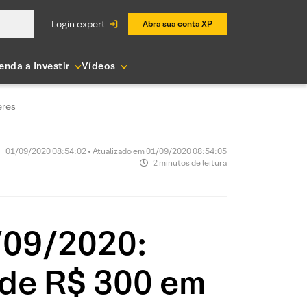
login expert
Abra sua conta XP
enda a Investir
Vídeos
eres
01/09/2020 08:54:02 • Atualizado em 01/09/2020 08:54:05
2 minutos de leitura
1/09/2020:
 de R$ 300 em