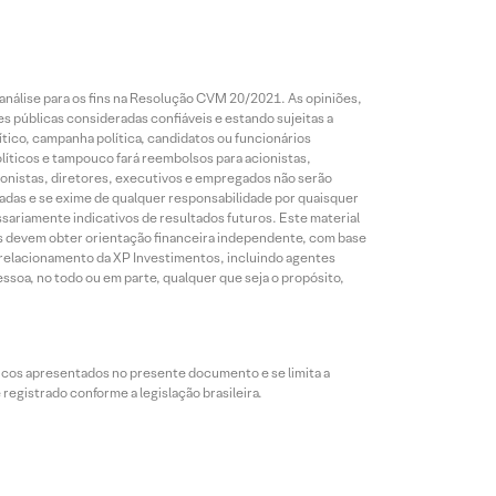
análise para os fins na Resolução CVM 20/2021. As opiniões,
s públicas consideradas confiáveis e estando sujeitas a
ico, campanha política, candidatos ou funcionários
líticos e tampouco fará reembolsos para acionistas,
ionistas, diretores, executivos e empregados não serão
das e se exime de qualquer responsabilidade por quaisquer
sariamente indicativos de resultados futuros. Este material
res devem obter orientação financeira independente, com base
e relacionamento da XP Investimentos, incluindo agentes
ssoa, no todo ou em parte, qualquer que seja o propósito,
icos apresentados no presente documento e se limita a
egistrado conforme a legislação brasileira.