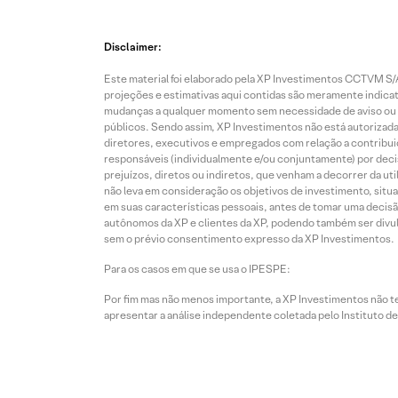
Disclaimer:
Este material foi elaborado pela XP Investimentos CCTVM S/A
projeções e estimativas aqui contidas são meramente indicati
mudanças a qualquer momento sem necessidade de aviso ou co
públicos. Sendo assim, XP Investimentos não está autorizada
diretores, executivos e empregados com relação a contribuiç
responsáveis (individualmente e/ou conjuntamente) por deci
prejuízos, diretos ou indiretos, que venham a decorrer da u
não leva em consideração os objetivos de investimento, situ
em suas características pessoais, antes de tomar uma decisã
autônomos da XP e clientes da XP, podendo também ser divulga
sem o prévio consentimento expresso da XP Investimentos.
Para os casos em que se usa o IPESPE:
Por fim mas não menos importante, a XP Investimentos não 
apresentar a análise independente coletada pelo Instituto d