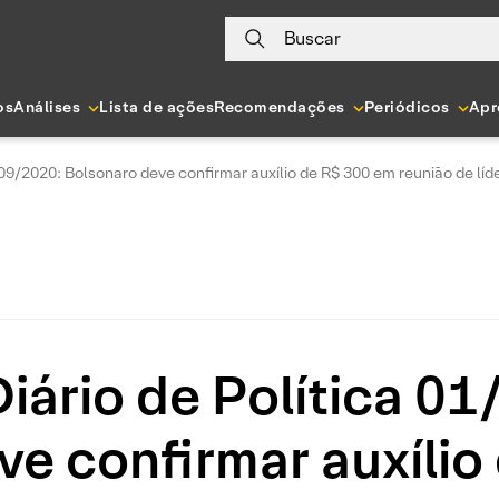
Buscar
os
Análises
Lista de ações
Recomendações
Periódicos
Apr
09/2020: Bolsonaro deve confirmar auxílio de R$ 300 em reuniāo de líd
ário de Política 0
ve confirmar auxílio