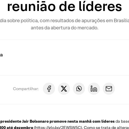
reuniāo de líderes
o dia sobre política, com resultados de apurações em Brasíli
antes da abertura do mercado.
ca
Compartilhar:
 presidente Jair Bolsonaro promove nesta manhã com líderes
da base
 300 até dezembro
(
https://glo.bo/2EWSW5C
). Como se trata de alter