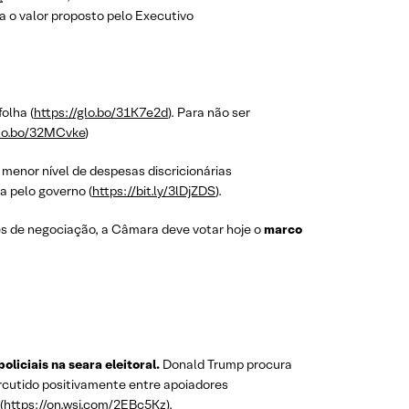
a o valor proposto pelo Executivo
folha (
https://glo.bo/31K7e2d
). Para não ser
glo.bo/32MCvke
)
o menor nível de despesas discricionárias
a pelo governo (
https://bit.ly/3lDjZDS
).
es de negociação, a Câmara deve votar hoje o
marco
liciais na seara eleitoral.
Donald Trump procura
ercutido positivamente entre apoiadores
(
https://on.wsj.com/2EBc5Kz
).