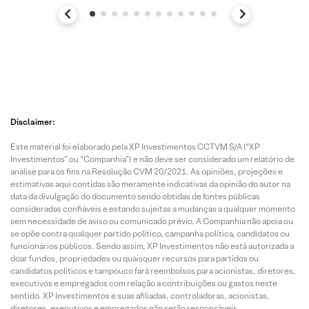
Disclaimer:
Este material foi elaborado pela XP Investimentos CCTVM S/A (“XP
Investimentos” ou “Companhia”) e não deve ser considerado um relatório de
análise para os fins na Resolução CVM 20/2021. As opiniões, projeções e
estimativas aqui contidas são meramente indicativas da opinião do autor na
data da divulgação do documento sendo obtidas de fontes públicas
consideradas confiáveis e estando sujeitas a mudanças a qualquer momento
sem necessidade de aviso ou comunicado prévio. A Companhia não apoia ou
se opõe contra qualquer partido político, campanha política, candidatos ou
funcionários públicos. Sendo assim, XP Investimentos não está autorizada a
doar fundos, propriedades ou quaisquer recursos para partidos ou
candidatos políticos e tampouco fará reembolsos para acionistas, diretores,
executivos e empregados com relação a contribuições ou gastos neste
sentido. XP Investimentos e suas afiliadas, controladoras, acionistas,
diretores, executivos e empregados não serão responsáveis