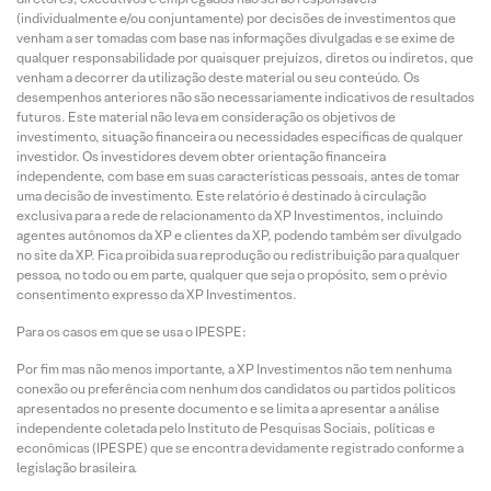
(individualmente e/ou conjuntamente) por decisões de investimentos que
venham a ser tomadas com base nas informações divulgadas e se exime de
qualquer responsabilidade por quaisquer prejuízos, diretos ou indiretos, que
venham a decorrer da utilização deste material ou seu conteúdo. Os
desempenhos anteriores não são necessariamente indicativos de resultados
futuros. Este material não leva em consideração os objetivos de
investimento, situação financeira ou necessidades específicas de qualquer
investidor. Os investidores devem obter orientação financeira
independente, com base em suas características pessoais, antes de tomar
uma decisão de investimento. Este relatório é destinado à circulação
exclusiva para a rede de relacionamento da XP Investimentos, incluindo
agentes autônomos da XP e clientes da XP, podendo também ser divulgado
no site da XP. Fica proibida sua reprodução ou redistribuição para qualquer
pessoa, no todo ou em parte, qualquer que seja o propósito, sem o prévio
consentimento expresso da XP Investimentos.
Para os casos em que se usa o IPESPE:
Por fim mas não menos importante, a XP Investimentos não tem nenhuma
conexão ou preferência com nenhum dos candidatos ou partidos políticos
apresentados no presente documento e se limita a apresentar a análise
independente coletada pelo Instituto de Pesquisas Sociais, políticas e
econômicas (IPESPE) que se encontra devidamente registrado conforme a
legislação brasileira.