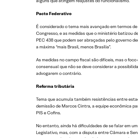
alguns que atingem reajustes do funcionalismo.
Pacto Federativo
É considerado o tema mais avançado em termos de ne
Congresso, e as medidas que o ministério batizou
PEC 438 que podem ser abraçadas pelo governo den
a máxima “mais Brasil, menos Brasília”.
As medidas no campo fiscal são difíceis, mas o foco
consensual que não se deve considerar a possibilid
advogarem o contrário.
Reforma tributária
Tema que acumula também resistências entre estado
demissão de Marcos Cintra, a equipe econômica pass
PIS e Cofins.
No entanto, ainda há dificuldades de se falar em um
Legislativo, mas, com a disputa entre Câmara e Sen