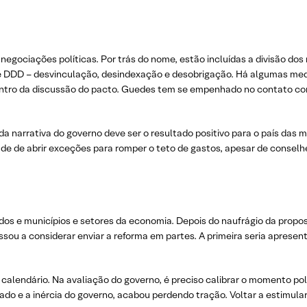
gociações políticas. Por trás do nome, estão incluídas a divisão dos 
 de DDD – desvinculação, desindexação e desobrigação. Há algumas m
tro da discussão do pacto. Guedes tem se empenhado no contato com 
 da narrativa do governo deve ser o resultado positivo para o país da
ade de abrir exceções para romper o teto de gastos, apesar de conselhe
s e municípios e setores da economia. Depois do naufrágio da propo
ou a considerar enviar a reforma em partes. A primeira seria apresen
 calendário. Na avaliação do governo, é preciso calibrar o momento polí
ado e a inércia do governo, acabou perdendo tração. Voltar a estimul