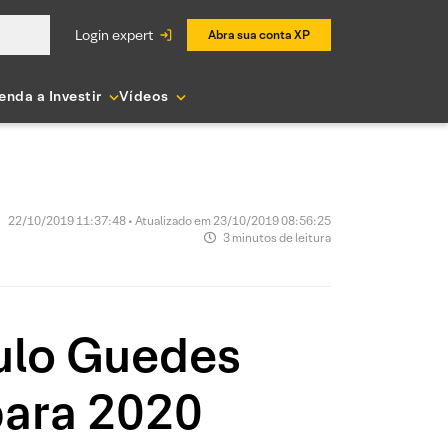
login expert
Abra sua conta XP
enda a Investir
Vídeos
22/10/2019 11:37:48 • Atualizado em 23/10/2019 08:56:25
3 minutos de leitura
ulo Guedes
para 2020