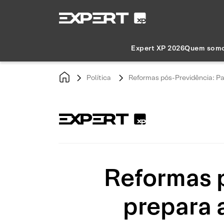
Expert XP 2026
Quem som
Política
Reformas pós-Previdência: P
Reformas 
prepara 