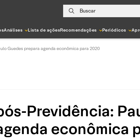
Buscar
os
Análises
Lista de ações
Recomendações
Periódicos
Apr
aulo Guedes prepara agenda econômica para 2020
pós-Previdência: Pa
agenda econômica 