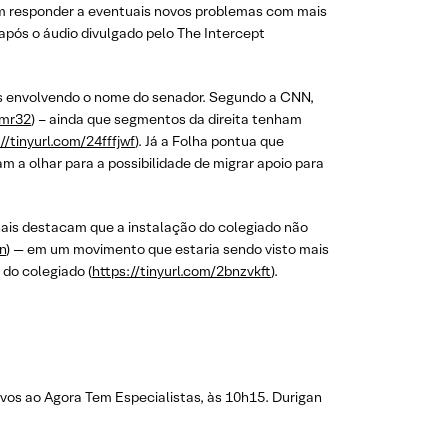
am responder a eventuais novos problemas com mais
após o áudio divulgado pelo The Intercept
ões envolvendo o nome do senador. Segundo a CNN,
cmr32
) – ainda que segmentos da direita tenham
//tinyurl.com/24fffjwf
). Já a Folha pontua que
m a olhar para a possibilidade de migrar apoio para
rnais destacam que a instalação do colegiado não
n
) — em um movimento que estaria sendo visto mais
 do colegiado (
https://tinyurl.com/2bnzvkft
).
ativos ao Agora Tem Especialistas, às 10h15. Durigan