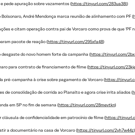
e pede apuração sobre vazamentos (
https://tinyurl.com/283ua38l
)
io Bolsonaro, André Mendonça marca reunião de alinhamento com PF (
ções e citam operação contra pai de Vorcaro como prova de que ‘PF não
eparam pacote de reação (
https://tinyurl.com/295xfa48
)
 e o desgaste do novo homem forte da campanha (
https://tinyurl.com/2b
aro para contrato de financiamento de filme (
https://tinyurl.com/23kj
 da pré-campanha à crise sobre pagamento de Vorcaro (
https://tinyur
 de consolidação de corrida ao Planalto e agora crise irrita aliados (
h
genda em SP no fim de semana (
https://tinyurl.com/28mevtkn
)
 cláusula de confidencialidade em patrocínio de filme (
https://tinyurl
stir a documentário na casa de Vorcaro (
https://tinyurl.com/2yh7w44z
)