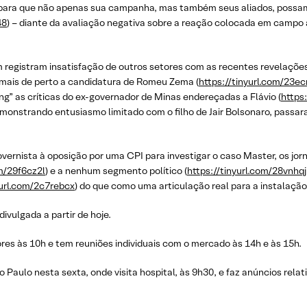
r, para que não apenas sua campanha, mas também seus aliados, poss
48
) – diante da avaliação negativa sobre a reação colocada em campo 
ém registram insatisfação de outros setores com as recentes revelaç
 mais de perto a candidatura de Romeu Zema (
https://tinyurl.com/23e
ing” as críticas do ex-governador de Minas endereçadas a Flávio (
https:
monstrando entusiasmo limitado com o filho de Jair Bolsonaro, passara
vernista à oposição por uma CPI para investigar o caso Master, os jo
om/29f6cz2l
) e a nenhum segmento político (
https://tinyurl.com/28vnhqj
yurl.com/2c7rebcx
) do que como uma articulação real para a instalação
ivulgada a partir de hoje.
es às 10h e tem reuniões individuais com o mercado às 14h e às 15h.
ão Paulo nesta sexta, onde visita hospital, às 9h30, e faz anúncios rel