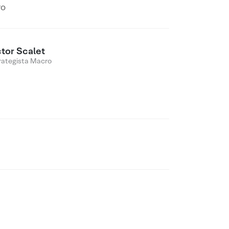
ro
ctor Scalet
rategista Macro