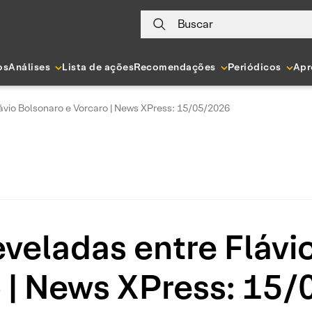
Buscar
os
Análises
Lista de ações
Recomendações
Periódicos
Apr
ávio Bolsonaro e Vorcaro | News XPress: 15/05/2026
veladas entre Flávi
 | News XPress: 15