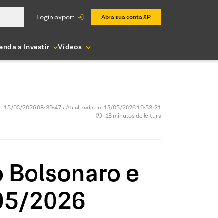
login expert
Abra sua conta XP
enda a Investir
Vídeos
15/05/2026 08:39:47 • Atualizado em 15/05/2026 10:53:21
18 minutos de leitura
o Bolsonaro e
/05/2026