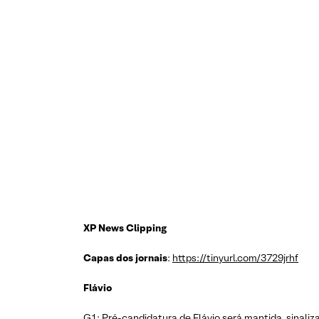
XP News Clipping
Capas dos jornais
:
https://tinyurl.com/3729jrhf
Flávio
G1: Pré-candidatura de Flávio será mantida, sinaliz