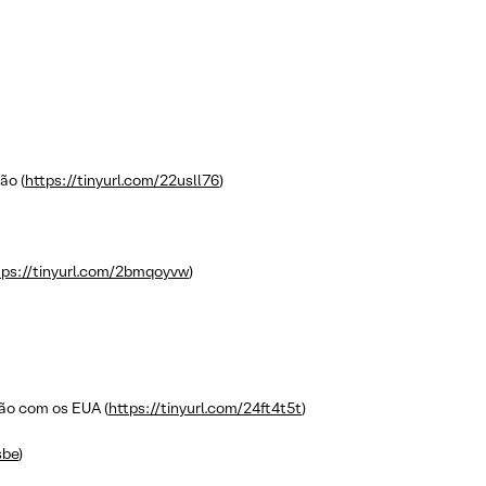
ão (
https://tinyurl.com/22usll76
)
tps://tinyurl.com/2bmqoyvw
)
ção com os EUA (
https://tinyurl.com/24ft4t5t
)
sbe
)