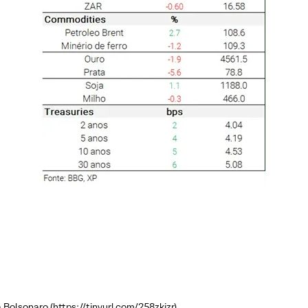
a Bolsonaro (
https://tinyurl.com/258zkjzr
)