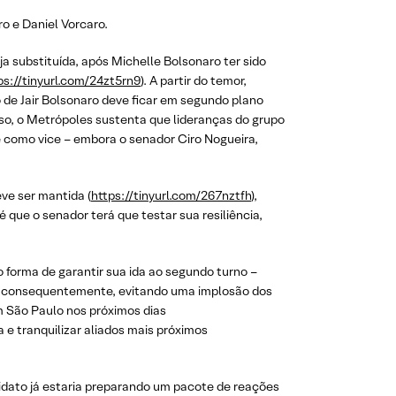
o e Daniel Vorcaro.
ja substituída, após Michelle Bolsonaro ter sido
ps://tinyurl.com/24zt5rn9
). A partir do temor,
o de Jair Bolsonaro deve ficar em segundo plano
isso, o Metrópoles sustenta que lideranças do grupo
e como vice – embora o senador Ciro Nogueira,
ve ser mantida (
https://tinyurl.com/267nztfh
),
é que o senador terá que testar sua resiliência,
o forma de garantir sua ida ao segundo turno –
e, consequentemente, evitando uma implosão dos
m São Paulo nos próximos dias
e tranquilizar aliados mais próximos
didato já estaria preparando um pacote de reações