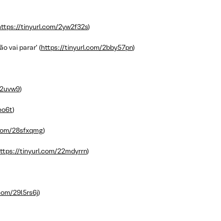
https://tinyurl.com/2yw2f32s
)
 vai parar’ (
https://tinyurl.com/2bby57pn
)
x2uvw9
)
eo6t
)
l.com/28sfxqmg
)
ttps://tinyurl.com/22mdyrrn
)
.com/29l5rs6j
)