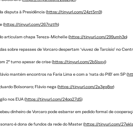
da disputa à Presidência (
https://tinyurl.com/24zt5rn9
)
e (
https://tinyurl.com/267nztfh
)
o articulam chapa Tereza-Michelle (
https://tinyurl.com/299umh3p
)
as sobre repasses de Vorcaro despertam ‘viuvez de Tarcísio’ no Centr
m 2º turno apesar de crise (
https://tinyurl.com/2b5lsxvj
)
Flávio mantém encontros na Faria Lima e com a ‘nata do PIB’ em SP (
ht
Eduardo Bolsonaro; Flávio nega (
https://tinyurl.com/2a3gq8pr
)
gilo nos EUA (
https://tinyurl.com/24qq27d5
)
cebeu dinheiro de Vorcaro pode esbarrar em pedido formal de coopera
lsonaro é dona de fundos da rede do Master (
https://tinyurl.com/27ekl