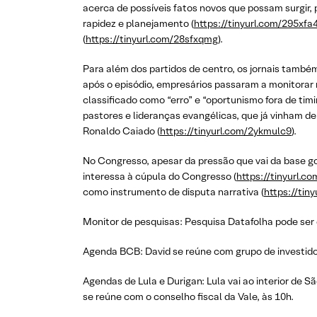
acerca de possíveis fatos novos que possam surgi
rapidez e planejamento (
https://tinyurl.com/295xfa
(
https://tinyurl.com/28sfxqmg
).
Para além dos partidos de centro, os jornais tamb
após o episódio, empresários passaram a monitorar
classificado como “erro” e “oportunismo fora de tim
pastores e lideranças evangélicas, que já vinham de
Ronaldo Caiado (
https://tinyurl.com/2ykmulc9
).
No Congresso, apesar da pressão que vai da base go
interessa à cúpula do Congresso (
https://tinyurl.c
como instrumento de disputa narrativa (
https://tin
Monitor de pesquisas: Pesquisa Datafolha pode ser d
Agenda BCB: David se reúne com grupo de investidor
Agendas de Lula e Durigan: Lula vai ao interior de S
se reúne com o conselho fiscal da Vale, às 10h.