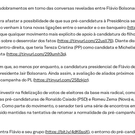
dobramentos em torno das conversas reveladas entre Flávio Bolsonar
ara afastar a possibilidade de que sua pré-candidatura à Presidência se
so venham à tona novas ligações entre o senador e o ex-banqueiro (
htt
 que qualquer movimento mais explícito de apoio à candidatura do filh
sobre o desenrolar dos fatos (
https://tinyurl.com/22usll76
). Diante d
entro-direita, que teria Tereza Cristina (PP) como candidata e Michell
ta (
https://tinyurl.com/299umh3p
).
m que, ao menos por enquanto, a candidatura presidencial de Flávio de
presidente Jair Bolsonaro. Ainda assim, a avaliação de aliados próximos 
-campanha do PL (
https://tinyurl.com/258zkjzr
).
investir na fidelização de votos de eleitores da base mais radical, com
a as pré-candidaturas de Ronaldo Caiado (PSD) e Romeu Zema (Novo) 
). Como parte do movimento, o senador terá uma série de encontros e
 sido mantidas na tentativa de retomar a normalidade da pré-campanha 
tra Flávio e seu grupo (
https://bit.ly/4dK6sqX
), o entorno do pré-can