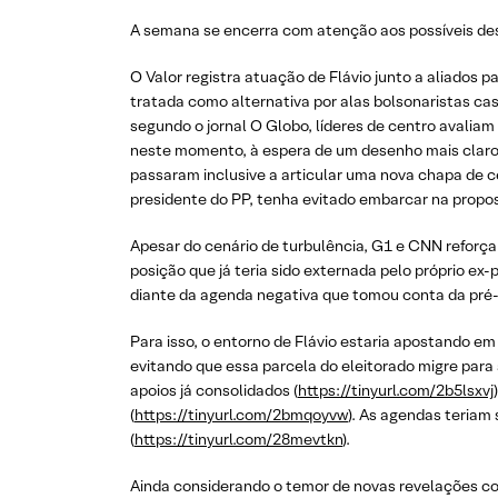
A semana se encerra com atenção aos possíveis des
O Valor registra atuação de Flávio junto a aliados p
tratada como alternativa por alas bolsonaristas ca
segundo o jornal O Globo, líderes de centro avaliam
neste momento, à espera de um desenho mais claro 
passaram inclusive a articular uma nova chapa de c
presidente do PP, tenha evitado embarcar na propos
Apesar do cenário de turbulência, G1 e CNN reforça
posição que já teria sido externada pelo próprio ex-
diante da agenda negativa que tomou conta da pré
Para isso, o entorno de Flávio estaria apostando em 
evitando que essa parcela do eleitorado migre par
apoios já consolidados (
https://tinyurl.com/2b5lsxvj
(
https://tinyurl.com/2bmqoyvw
). As agendas teriam
(
https://tinyurl.com/28mevtkn
).
Ainda considerando o temor de novas revelações con