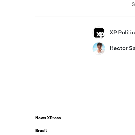
S
XP Políti
Hector Sa
News XPress
Brasil