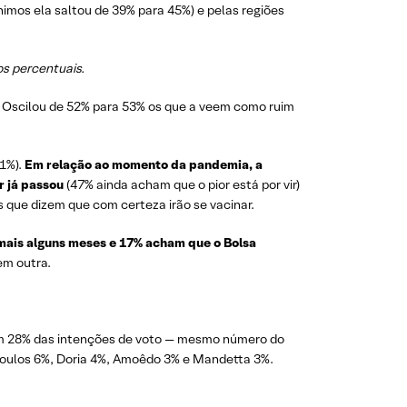
nimos ela saltou de 39% para 45%) e pelas regiões
os percentuais.
 Oscilou de 52% para 53% os que a veem como ruim
41%).
Em relação ao momento da pandemia, a
r já passou
(47% ainda acham que o pior está por vir)
 que dizem que com certeza irão se vacinar.
mais alguns meses e 17% acham que o Bolsa
em outra.
 com 28% das intenções de voto — mesmo número do
 Boulos 6%, Doria 4%, Amoêdo 3% e Mandetta 3%.