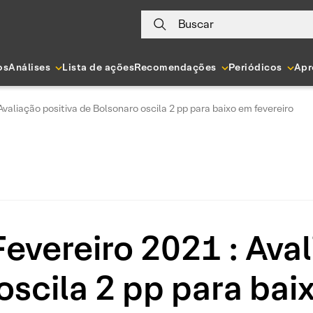
Buscar
os
Análises
Lista de ações
Recomendações
Periódicos
Apr
valiação positiva de Bolsonaro oscila 2 pp para baixo em fevereiro
evereiro 2021 : Aval
scila 2 pp para bai