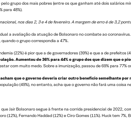
 pelo grupo dos mais pobres (entre os que ganham até dois salários mí
% para 48%).
cional, nos dias 2, 3 e 4 de fevereiro. A margem de erro é de 3,2 pont
dual a avaliação da atuação de Bolsonaro no combate ao coronavírus.
 quando o grupo correspondia a 47%.
demia (22%) é pior que a de governadores (39%) e que a de prefeitos (
lação. Aumentou de 36% para 44% o grupo dos que dizem que o pio
 estar com muito medo. Sobre a imunização, passou de 69% para 77% os
acham que o governo deveria criar outro benefício semelhante por 
população (49%), no entanto, acha que o governo não fará uma coisa n
 que Jair Bolsonaro segue à frente na corrida presidencial de 2022,
 Moro (12%), Fernando Haddad (12%) e Ciro Gomes (11%). Huck tem 7%,