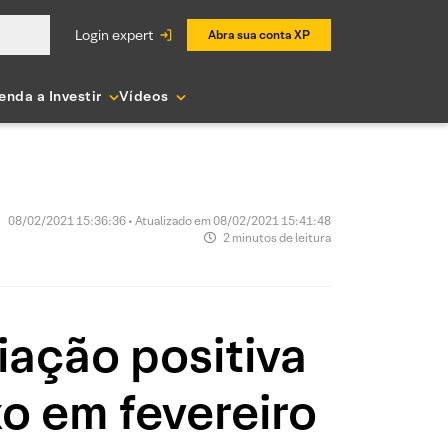
login expert
Abra sua conta XP
enda a Investir
Vídeos
08/02/2021 15:36:36 • Atualizado em 08/02/2021 15:41:48
2 minutos de leitura
iação positiva
xo em fevereiro